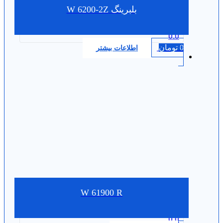
بلبرینگ W 6200-2Z
0.0
0
تومان
اطلاعات بیشتر
W 61900 R
0.0