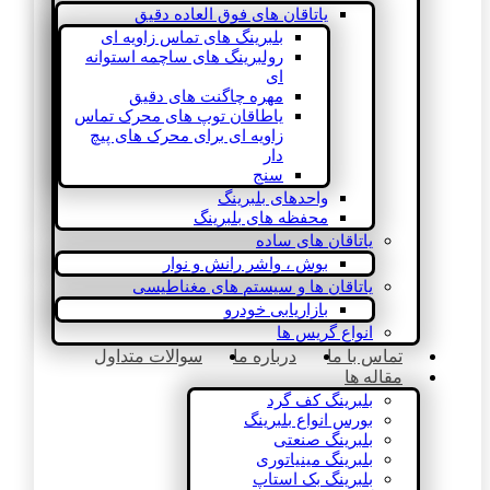
یاتاقان های فوق العاده دقیق
بلبرینگ های تماس زاویه ای
رولبرینگ های ساچمه استوانه
ای
مهره چاگنت های دقیق
یاطاقان توپ های محرک تماس
زاویه ای برای محرک های پیچ
دار
سنج
واحدهای بلبرینگ
محفظه های بلبرینگ
یاتاقان های ساده
بوش ، واشر رانش و نوار
یاتاقان ها و سیستم های مغناطیسی
بازاریابی خودرو
انواع گریس ها
تماس با ما
درباره ما
سوالات متداول
مقاله ها
بلبرینگ کف گرد
بورس انواع بلبرینگ
بلبرینگ صنعتی
بلبرینگ مینیاتوری
بلبرینگ بک استاپ