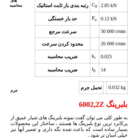
های
C
2.85 kN
رتبه بندی بار ثابت استاتیک
محاسبه
0
P
0.12 kN
حد بار خستگی
u
50 000 r/min
سرعت مرجع
26 000 r/min
محدود کردن سرعت
k
0.025
ضریب محاسبه
r
f
14
ضریب محاسبه
0
0.032 kg
تحمل جرم
جرم
بلبرینگ 6002,2Z
به طور کلی می توان گفت نمونه بلبرینگ های شیار عمیق از
پرکابرد ترین نوع بلبرینگ ها هستند ، ساختار این محصولات
بسیار ساده است که باعث شده نگه داری و تعمیر آنها نیز
خیلی آسان تر شود .