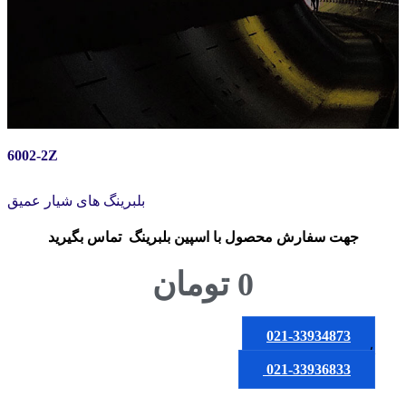
6002-2Z
بلبرینگ های شیار عمیق
جهت سفارش محصول
با اسپین بلبرینگ
تماس بگیرید
0
تومان
021-33934873
یا
021-33936833