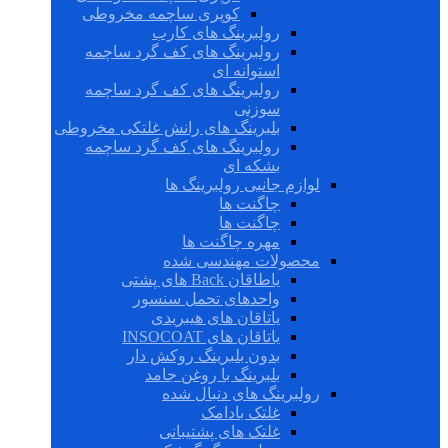
کوپری ساچمه مخروطی
رولبرینگ های کارب
رولبرینگ های کف گرد ساچمه
استوانه ای
رولبرینگ های کف گرد ساچمه
سوزنی
بلبرینگ های رانش غلتکی مخروطی
رولبرینگ های کف گرد ساچمه
بشکه ای
لوازم جانبی رولبرینگ ها
چاگنت ها
چاگنت ها
مهره چاگنت ها
محصولات مهندسی شده
یاطاقان Back های پشتی
واحدهای تحمل سنسور
یاتاقان های هیبریدی
یاتاقان های INSOCOAT
بدون بلبرینگ روکش دار
بلبرینگ با روغن جامد
رولبرینگ های دنبال شده
غلتک بادامک
غلتک های پشتیبانی