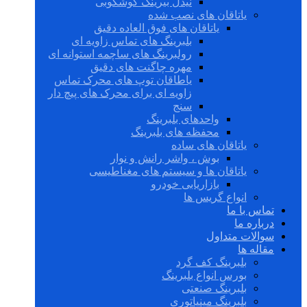
نیدل بیرینگ گوشکوبی
یاتاقان های نصب شده
یاتاقان های فوق العاده دقیق
بلبرینگ های تماس زاویه ای
رولبرینگ های ساچمه استوانه ای
مهره چاگنت های دقیق
یاطاقان توپ های محرک تماس
زاویه ای برای محرک های پیچ دار
سنج
واحدهای بلبرینگ
محفظه های بلبرینگ
یاتاقان های ساده
بوش ، واشر رانش و نوار
یاتاقان ها و سیستم های مغناطیسی
بازاریابی خودرو
انواع گریس ها
تماس با ما
درباره ما
سوالات متداول
مقاله ها
بلبرینگ کف گرد
بورس انواع بلبرینگ
بلبرینگ صنعتی
بلبرینگ مینیاتوری