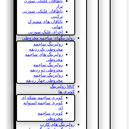
یاطاقان غلتکی سوزن
تراز
یاطاقان غلتکی سوزنی
ترکیبی
یاتاقان های مشترک
جهانی
اجزای غلتک سوزنی
رولبرینگهای ساچمه مخروطی
رولبرینگ ساچمه
مخروطی یک ردیفه
رولبرینگ های ساچمه
مخروطی
رولبرینگ ساچمه
مخروطی دو ردیفه
رولبرینگ ساچمه
مخروطی چهار ردیفه
SKF رولبرینگ
کوپری ها
کوپری ساچمه بشکه ای
کوپری ساچمه استوانه
ای
کوپری ساچمه
مخروطی
رولبرینگ های کارب