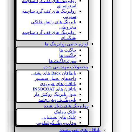
رولبرینگ های کف گرد ساچمه
استوانه ای
رولبرینگ های کف گرد ساچمه
سوزنی
بلبرینگ های رانش غلتکی
مخروطی
رولبرینگ های کف گرد ساچمه
بشکه ای
لوازم جانبی رولبرینگ ها
چاگنت ها
چاگنت ها
مهره چاگنت ها
محصولات مهندسی شده
یاطاقان Back های پشتی
واحدهای تحمل سنسور
یاتاقان های هیبریدی
یاتاقان های INSOCOAT
بدون بلبرینگ روکش دار
بلبرینگ با روغن جامد
رولبرینگ های دنبال شده
غلتک بادامک
غلتک های پشتیبانی
نیدل بیرینگ گوشکوبی
یاتاقان های نصب شده