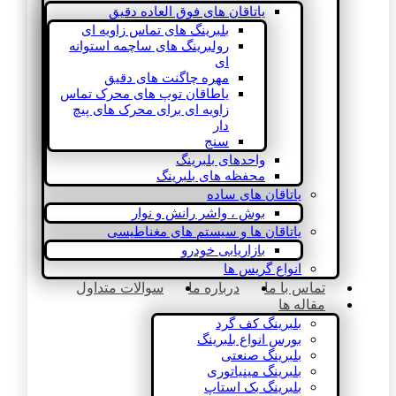
یاتاقان های فوق العاده دقیق
بلبرینگ های تماس زاویه ای
رولبرینگ های ساچمه استوانه
ای
مهره چاگنت های دقیق
یاطاقان توپ های محرک تماس
زاویه ای برای محرک های پیچ
دار
سنج
واحدهای بلبرینگ
محفظه های بلبرینگ
یاتاقان های ساده
بوش ، واشر رانش و نوار
یاتاقان ها و سیستم های مغناطیسی
بازاریابی خودرو
انواع گریس ها
تماس با ما
درباره ما
سوالات متداول
مقاله ها
بلبرینگ کف گرد
بورس انواع بلبرینگ
بلبرینگ صنعتی
بلبرینگ مینیاتوری
بلبرینگ بک استاپ