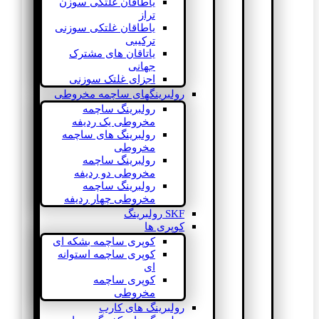
یاطاقان غلتکی سوزن
تراز
یاطاقان غلتکی سوزنی
ترکیبی
یاتاقان های مشترک
جهانی
اجزای غلتک سوزنی
رولبرینگهای ساچمه مخروطی
رولبرینگ ساچمه
مخروطی یک ردیفه
رولبرینگ های ساچمه
مخروطی
رولبرینگ ساچمه
مخروطی دو ردیفه
رولبرینگ ساچمه
مخروطی چهار ردیفه
SKF رولبرینگ
کوپری ها
کوپری ساچمه بشکه ای
کوپری ساچمه استوانه
ای
کوپری ساچمه
مخروطی
رولبرینگ های کارب