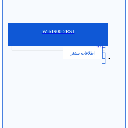
W 61900-2RS1
0.0
اطلاعات بیشتر