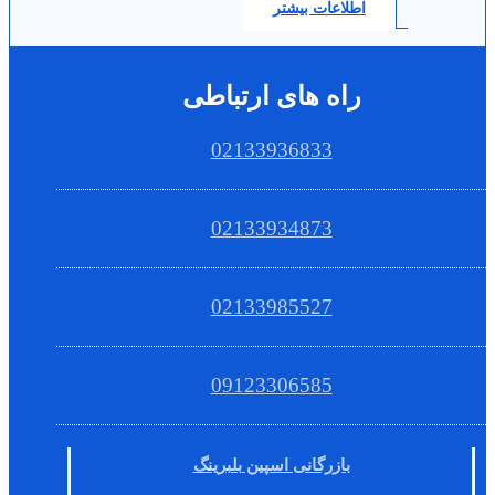
اطلاعات بیشتر
راه های ارتباطی
02133936833
02133934873
02133985527
09123306585
بازرگانی اسپین بلبرینگ