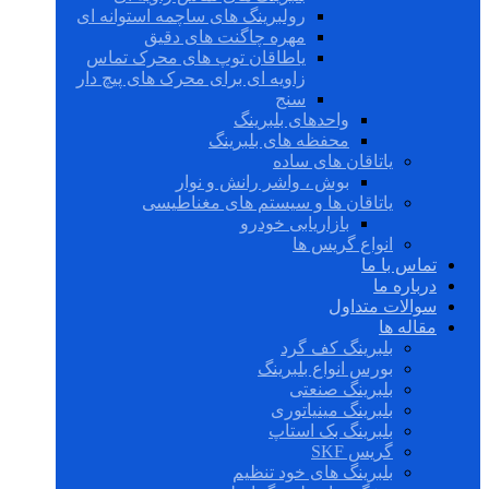
رولبرینگ های ساچمه استوانه ای
مهره چاگنت های دقیق
یاطاقان توپ های محرک تماس
زاویه ای برای محرک های پیچ دار
سنج
واحدهای بلبرینگ
محفظه های بلبرینگ
یاتاقان های ساده
بوش ، واشر رانش و نوار
یاتاقان ها و سیستم های مغناطیسی
بازاریابی خودرو
انواع گریس ها
تماس با ما
درباره ما
سوالات متداول
مقاله ها
بلبرینگ کف گرد
بورس انواع بلبرینگ
بلبرینگ صنعتی
بلبرینگ مینیاتوری
بلبرینگ بک استاپ
گریس SKF
بلبرینگ های خود تنظیم