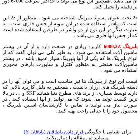
آن می باشد . همچنین این نوع می تواند تا حداکثر سرعت 67000 دور
بر دقیقه را تحمل کند .
2z تحت عنوان پسوند بلبرینگ شناخته می شود ، منظور از 2z این
است که واشر استفاده شده در این نمونه از جنس فلزی است ، به
عبارت دیگر در این نوع از دو واشر در طرفین استفاده شده است
که از جنس آنها فلزی می باشد .
بلبرینگ 6000,2Z
کاربرد زیادی در صنعت دارد و از آن در بیشتر
ماشین آلات استفاده می شود . به طور کلی می توان گفت که از
انواع بلبرینگ ها که یکی از آنها بلبرینگ شیار عمیق باشد ، در ببشتر
ماشین‌آلات صنعتی به منظور کنترل و ساپورت بارهای محوری
استفاده می شود .
قیمت این نوع از بلبرینگ ها نیز مناسب است و می توان آنها را در
دسته بلبرینگ های ارزان دانست ، همچنین به دلیل کاربرد بالایی که
دارند توسط بسیاری از برند های مطرح دنیا همانند SKF و … در بالا
ترین کیفیت تولید می شوند که می توانید از آنها استفاده کنید . در
صورت نیاز می توانید با تماس با کارشناسان اسپین بلبرینگ ،
محصول خود را با خیالی راحت تهیه کنید .
برای آشنایی با چگونگی
قرار دادن یاطاقان (یاتاقان Y)
میتوانید این مقاله را دنبال بکنید