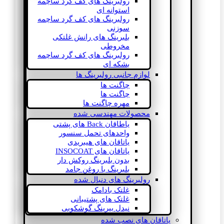
رولبرینگ های کف گرد ساچمه
استوانه ای
رولبرینگ های کف گرد ساچمه
سوزنی
بلبرینگ های رانش غلتکی
مخروطی
رولبرینگ های کف گرد ساچمه
بشکه ای
لوازم جانبی رولبرینگ ها
چاگنت ها
چاگنت ها
مهره چاگنت ها
محصولات مهندسی شده
یاطاقان Back های پشتی
واحدهای تحمل سنسور
یاتاقان های هیبریدی
یاتاقان های INSOCOAT
بدون بلبرینگ روکش دار
بلبرینگ با روغن جامد
رولبرینگ های دنبال شده
غلتک بادامک
غلتک های پشتیبانی
نیدل بیرینگ گوشکوبی
یاتاقان های نصب شده