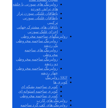
رولبرینگ های سوزنی با حلقه
های تراش خورده
یاطاقان غلتکی سوزن تراز
یاطاقان غلتکی سوزنی
ترکیبی
یاتاقان های مشترک جهانی
اجزای غلتک سوزنی
رولبرینگهای ساچمه مخروطی
رولبرینگ ساچمه مخروطی
یک ردیفه
رولبرینگ های ساچمه
مخروطی
رولبرینگ ساچمه مخروطی
دو ردیفه
رولبرینگ ساچمه مخروطی
چهار ردیفه
SKF رولبرینگ
کوپری ها
کوپری ساچمه بشکه ای
کوپری ساچمه استوانه ای
کوپری ساچمه مخروطی
رولبرینگ های کارب
رولبرینگ های کف گرد ساچمه