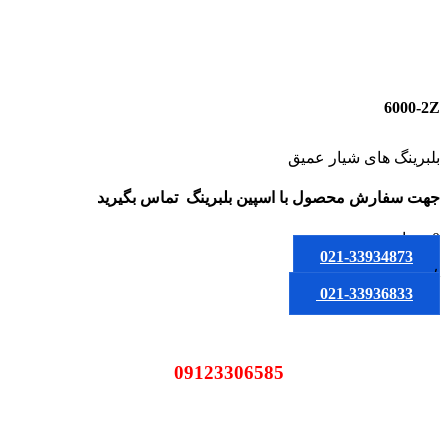
6000-2Z
بلبرینگ های شیار عمیق
جهت سفارش محصول
با اسپین بلبرینگ
تماس بگیرید
0
تومان
021-33934873
یا
021-33936833
09123306585