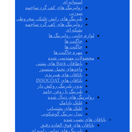
استوانه ای
رولبرینگ های کف گرد ساچمه
سوزنی
بلبرینگ های رانش غلتکی مخروطی
رولبرینگ های کف گرد ساچمه
بشکه ای
لوازم جانبی رولبرینگ ها
چاگنت ها
چاگنت ها
مهره چاگنت ها
محصولات مهندسی شده
یاطاقان Back های پشتی
واحدهای تحمل سنسور
یاتاقان های هیبریدی
یاتاقان های INSOCOAT
بدون بلبرینگ روکش دار
بلبرینگ با روغن جامد
رولبرینگ های دنبال شده
غلتک بادامک
غلتک های پشتیبانی
نیدل بیرینگ گوشکوبی
یاتاقان های نصب شده
یاتاقان های فوق العاده دقیق
بلبرینگ های تماس زاویه ای