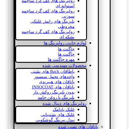
رولبرینگ های کف گرد ساچمه
استوانه ای
رولبرینگ های کف گرد ساچمه
سوزنی
بلبرینگ های رانش غلتکی
مخروطی
رولبرینگ های کف گرد ساچمه
بشکه ای
لوازم جانبی رولبرینگ ها
چاگنت ها
چاگنت ها
مهره چاگنت ها
محصولات مهندسی شده
یاطاقان Back های پشتی
واحدهای تحمل سنسور
یاتاقان های هیبریدی
یاتاقان های INSOCOAT
بدون بلبرینگ روکش دار
بلبرینگ با روغن جامد
رولبرینگ های دنبال شده
غلتک بادامک
غلتک های پشتیبانی
نیدل بیرینگ گوشکوبی
یاتاقان های نصب شده