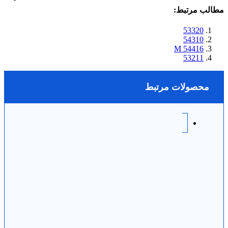
مطالب مرتبط:
53320
54310
54416 M
53211
محصولات مرتبط