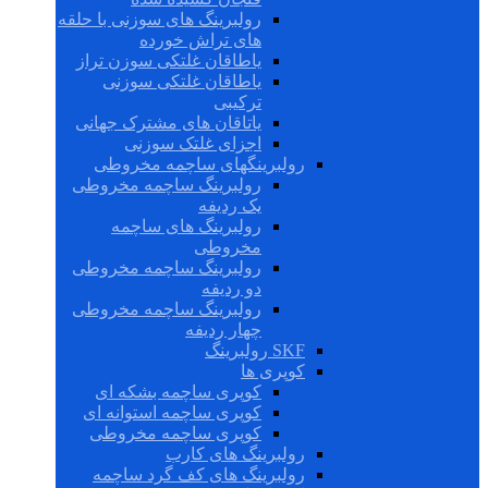
رولبرینگ های سوزنی با حلقه
های تراش خورده
یاطاقان غلتکی سوزن تراز
یاطاقان غلتکی سوزنی
ترکیبی
یاتاقان های مشترک جهانی
اجزای غلتک سوزنی
رولبرینگهای ساچمه مخروطی
رولبرینگ ساچمه مخروطی
یک ردیفه
رولبرینگ های ساچمه
مخروطی
رولبرینگ ساچمه مخروطی
دو ردیفه
رولبرینگ ساچمه مخروطی
چهار ردیفه
SKF رولبرینگ
کوپری ها
کوپری ساچمه بشکه ای
کوپری ساچمه استوانه ای
کوپری ساچمه مخروطی
رولبرینگ های کارب
رولبرینگ های کف گرد ساچمه