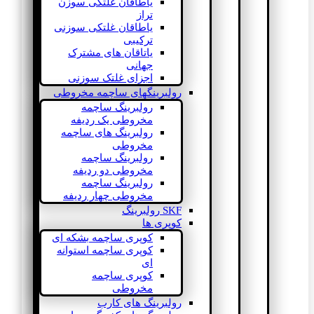
یاطاقان غلتکی سوزن
تراز
یاطاقان غلتکی سوزنی
ترکیبی
یاتاقان های مشترک
جهانی
اجزای غلتک سوزنی
رولبرینگهای ساچمه مخروطی
رولبرینگ ساچمه
مخروطی یک ردیفه
رولبرینگ های ساچمه
مخروطی
رولبرینگ ساچمه
مخروطی دو ردیفه
رولبرینگ ساچمه
مخروطی چهار ردیفه
SKF رولبرینگ
کوپری ها
کوپری ساچمه بشکه ای
کوپری ساچمه استوانه
ای
کوپری ساچمه
مخروطی
رولبرینگ های کارب