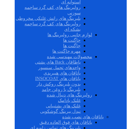
استوانه ای
رولبرینگ های کف گرد ساچمه
سوزنی
بلبرینگ های رانش غلتکی مخروطی
رولبرینگ های کف گرد ساچمه
بشکه ای
لوازم جانبی رولبرینگ ها
چاگنت ها
چاگنت ها
مهره چاگنت ها
محصولات مهندسی شده
یاطاقان Back های پشتی
واحدهای تحمل سنسور
یاتاقان های هیبریدی
یاتاقان های INSOCOAT
بدون بلبرینگ روکش دار
بلبرینگ با روغن جامد
رولبرینگ های دنبال شده
غلتک بادامک
غلتک های پشتیبانی
نیدل بیرینگ گوشکوبی
یاتاقان های نصب شده
یاتاقان های فوق العاده دقیق
بلبرینگ های تماس زاویه ای