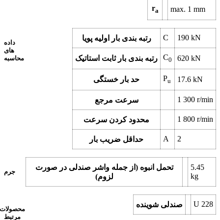
r
max.
1
mm
a
C
190
kN
رتبه بندی بار اولیه پویا
داده
های
C
kN
620
رتبه بندی بار ثابت استاتیک
محاسبه
0
P
kN
17.6
حد بار خستگی
u
1 300
r/min
سرعت مرجع
1 800
r/min
محدود کردن سرعت
A
2
حداقل ضریب بار
5.45
تحمل انبوه (از جمله واشر صندلی در صورت
جرم
kg
لزوم)
U 228
صندلی شوینده
محصولات
مرتبط