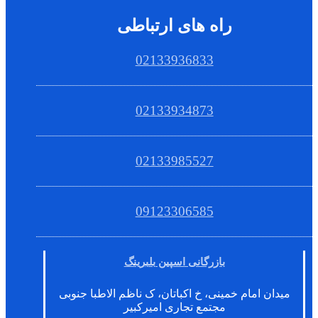
راه های ارتباطی
02133936833
02133934873
02133985527
09123306585
بازرگانی اسپین بلبرینگ
میدان امام خمینی، خ اکباتان، ک ناظم الاطبا جنوبی
مجتمع تجاری امیرکبیر