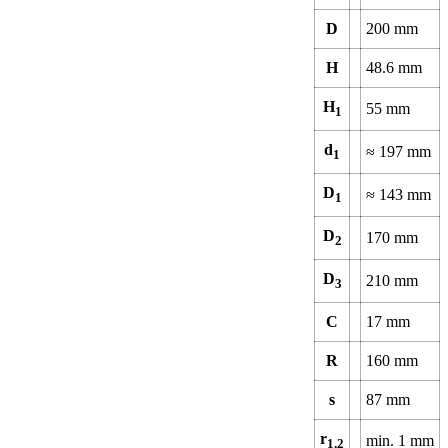
D
200
mm
H
48.6
mm
H
55
mm
1
d
≈
197
mm
1
D
≈
143
mm
1
D
170
mm
2
D
210
mm
3
C
17
mm
R
160
mm
s
87
mm
r
min.
1
mm
1,2