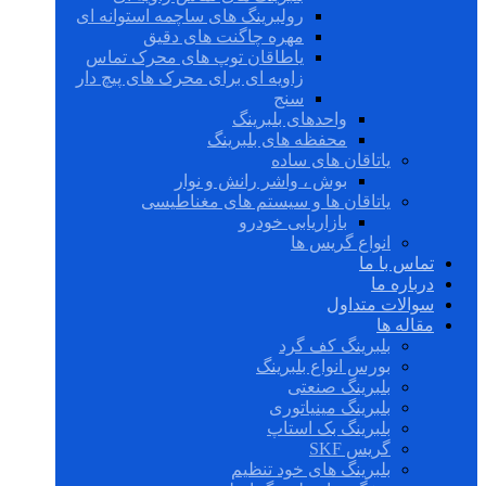
رولبرینگ های ساچمه استوانه ای
مهره چاگنت های دقیق
یاطاقان توپ های محرک تماس
زاویه ای برای محرک های پیچ دار
سنج
واحدهای بلبرینگ
محفظه های بلبرینگ
یاتاقان های ساده
بوش ، واشر رانش و نوار
یاتاقان ها و سیستم های مغناطیسی
بازاریابی خودرو
انواع گریس ها
تماس با ما
درباره ما
سوالات متداول
مقاله ها
بلبرینگ کف گرد
بورس انواع بلبرینگ
بلبرینگ صنعتی
بلبرینگ مینیاتوری
بلبرینگ بک استاپ
گریس SKF
بلبرینگ های خود تنظیم