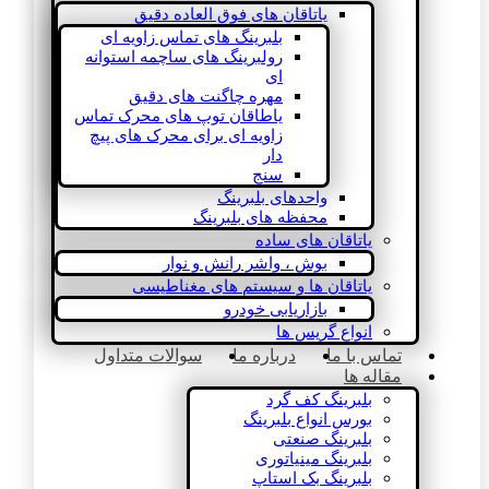
یاتاقان های فوق العاده دقیق
بلبرینگ های تماس زاویه ای
رولبرینگ های ساچمه استوانه
ای
مهره چاگنت های دقیق
یاطاقان توپ های محرک تماس
زاویه ای برای محرک های پیچ
دار
سنج
واحدهای بلبرینگ
محفظه های بلبرینگ
یاتاقان های ساده
بوش ، واشر رانش و نوار
یاتاقان ها و سیستم های مغناطیسی
بازاریابی خودرو
انواع گریس ها
تماس با ما
درباره ما
سوالات متداول
مقاله ها
بلبرینگ کف گرد
بورس انواع بلبرینگ
بلبرینگ صنعتی
بلبرینگ مینیاتوری
بلبرینگ بک استاپ