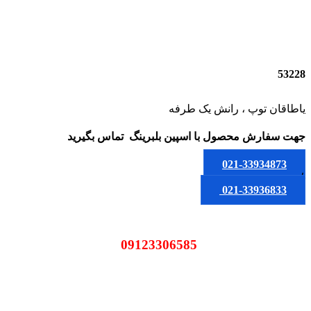
53228
یاطاقان توپ ، رانش یک طرفه
جهت سفارش محصول
با اسپین بلبرینگ
تماس بگیرید
021-33934873
یا
021-33936833
09123306585