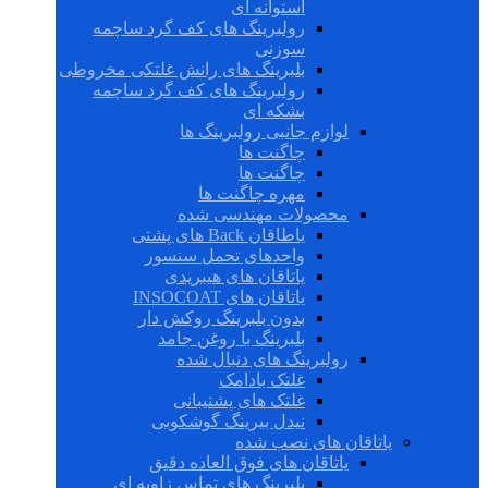
استوانه ای
رولبرینگ های کف گرد ساچمه
سوزنی
بلبرینگ های رانش غلتکی مخروطی
رولبرینگ های کف گرد ساچمه
بشکه ای
لوازم جانبی رولبرینگ ها
چاگنت ها
چاگنت ها
مهره چاگنت ها
محصولات مهندسی شده
یاطاقان Back های پشتی
واحدهای تحمل سنسور
یاتاقان های هیبریدی
یاتاقان های INSOCOAT
بدون بلبرینگ روکش دار
بلبرینگ با روغن جامد
رولبرینگ های دنبال شده
غلتک بادامک
غلتک های پشتیبانی
نیدل بیرینگ گوشکوبی
یاتاقان های نصب شده
یاتاقان های فوق العاده دقیق
بلبرینگ های تماس زاویه ای