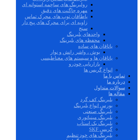
رولبرینگ های ساچمه استوانه ای
مهره چاگنت های دقیق
یاطاقان توپ های محرک تماس
زاویه ای برای محرک های پیچ دار
سنج
واحدهای بلبرینگ
محفظه های بلبرینگ
یاتاقان های ساده
بوش ، واشر رانش و نوار
یاتاقان ها و سیستم های مغناطیسی
بازاریابی خودرو
انواع گریس ها
تماس با ما
درباره ما
سوالات متداول
مقاله ها
بلبرینگ کف گرد
بورس انواع بلبرینگ
بلبرینگ صنعتی
بلبرینگ مینیاتوری
بلبرینگ بک استاپ
گریس SKF
بلبرینگ های خود تنظیم