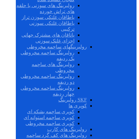
رولبرینگ های سوزنی با حلقه
های تراش خورده
یاطاقان غلتکی سوزن تراز
یاطاقان غلتکی سوزنی
ترکیبی
یاتاقان های مشترک جهانی
اجزای غلتک سوزنی
رولبرینگهای ساچمه مخروطی
رولبرینگ ساچمه مخروطی
یک ردیفه
رولبرینگ های ساچمه
مخروطی
رولبرینگ ساچمه مخروطی
دو ردیفه
رولبرینگ ساچمه مخروطی
چهار ردیفه
SKF رولبرینگ
کوپری ها
کوپری ساچمه بشکه ای
کوپری ساچمه استوانه ای
کوپری ساچمه مخروطی
رولبرینگ های کارب
رولبرینگ های کف گرد ساچمه