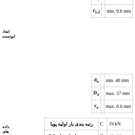
r
min.
0.6
mm
1,2
ابعاد
ابوتمنت
d
min.
40
mm
a
D
max.
37
mm
a
r
max.
0.6
mm
a
C
19
kN
رتبه بندی بار اولیه پویا
داده
های