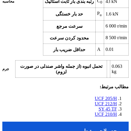
C
kN
43
رتبه بندی بار ثابت استاتیک
محاسبه
0
P
kN
1.6
حد بار خستگی
u
6 000
r/min
سرعت مرجع
8 500
r/min
محدود کردن سرعت
A
0.01
حداقل ضریب بار
0.063
تحمل انبوه (از جمله واشر صندلی در صورت
جرم
kg
لزوم)
مطالب مرتبط:
UCF 205/H
UCF 212/H
SY 45 TF
UCF 210/H
محصولات مرتبط