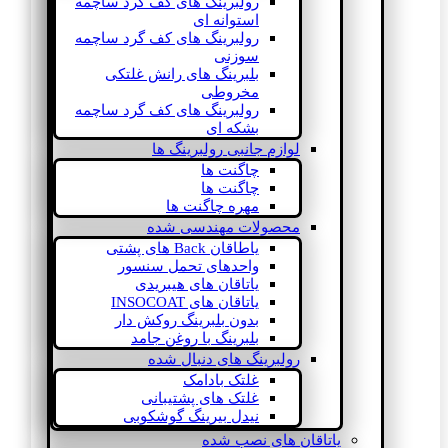
رولبرینگ های کف گرد ساچمه
استوانه ای
رولبرینگ های کف گرد ساچمه
سوزنی
بلبرینگ های رانش غلتکی
مخروطی
رولبرینگ های کف گرد ساچمه
بشکه ای
لوازم جانبی رولبرینگ ها
چاگنت ها
چاگنت ها
مهره چاگنت ها
محصولات مهندسی شده
یاطاقان Back های پشتی
واحدهای تحمل سنسور
یاتاقان های هیبریدی
یاتاقان های INSOCOAT
بدون بلبرینگ روکش دار
بلبرینگ با روغن جامد
رولبرینگ های دنبال شده
غلتک بادامک
غلتک های پشتیبانی
نیدل بیرینگ گوشکوبی
یاتاقان های نصب شده