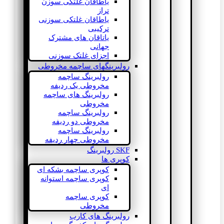
یاطاقان غلتکی سوزن
تراز
یاطاقان غلتکی سوزنی
ترکیبی
یاتاقان های مشترک
جهانی
اجزای غلتک سوزنی
رولبرینگهای ساچمه مخروطی
رولبرینگ ساچمه
مخروطی یک ردیفه
رولبرینگ های ساچمه
مخروطی
رولبرینگ ساچمه
مخروطی دو ردیفه
رولبرینگ ساچمه
مخروطی چهار ردیفه
SKF رولبرینگ
کوپری ها
کوپری ساچمه بشکه ای
کوپری ساچمه استوانه
ای
کوپری ساچمه
مخروطی
رولبرینگ های کارب