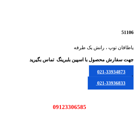
51106
یاطاقان توپ ، رانش یک طرفه
جهت سفارش محصول
با اسپین بلبرینگ
تماس بگیرید
021-33934873
یا
021-33936833
09123306585