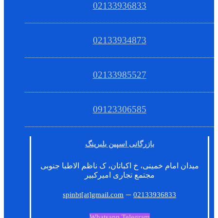
02133936833
02133934873
02133985527
09123306585
بازرگانی اسپین بلبرینگ
میدان امام خمینی، خ اکباتان، ک ناظم الاطبا جنوبی
مجتمع تجاری امیرکبیر
–
spinbt[at]gmail.com
02133936833
Whatsapp
Telegram