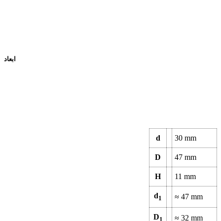
ابعاد
d
30
mm
D
47
mm
H
11
mm
d
≈
47
mm
1
D
≈
32
mm
1