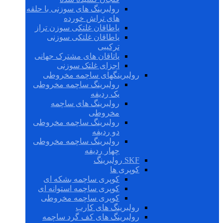
رولبرینگ های سوزنی با حلقه
های تراش خورده
یاطاقان غلتکی سوزن تراز
یاطاقان غلتکی سوزنی
ترکیبی
یاتاقان های مشترک جهانی
اجزای غلتک سوزنی
رولبرینگهای ساچمه مخروطی
رولبرینگ ساچمه مخروطی
یک ردیفه
رولبرینگ های ساچمه
مخروطی
رولبرینگ ساچمه مخروطی
دو ردیفه
رولبرینگ ساچمه مخروطی
چهار ردیفه
SKF رولبرینگ
کوپری ها
کوپری ساچمه بشکه ای
کوپری ساچمه استوانه ای
کوپری ساچمه مخروطی
رولبرینگ های کارب
رولبرینگ های کف گرد ساچمه