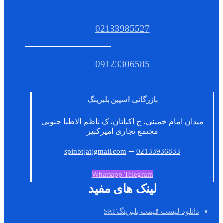
02133985527
09123306585
بازرگانی اسپین بلبرینگ
میدان امام خمینی، خ اکباتان، ک ناظم الاطبا جنوبی
مجتمع تجاری امیرکبیر
–
spinbt[at]gmail.com
02133936833
Whatsapp
Telegram
لینک های مفید
دانلود لیست قیمت بلبرینگSKF