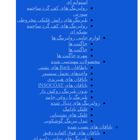
استوانه ای
رولبرینگ های کف گرد ساچمه
سوزنی
بلبرینگ های رانش غلتکی مخروطی
رولبرینگ های کف گرد ساچمه
بشکه ای
لوازم جانبی رولبرینگ ها
چاگنت ها
چاگنت ها
مهره چاگنت ها
محصولات مهندسی شده
یاطاقان Back های پشتی
واحدهای تحمل سنسور
یاتاقان های هیبریدی
یاتاقان های INSOCOAT
بدون بلبرینگ روکش دار
بلبرینگ با روغن جامد
رولبرینگ های دنبال شده
غلتک بادامک
غلتک های پشتیبانی
نیدل بیرینگ گوشکوبی
یاتاقان های نصب شده
یاتاقان های فوق العاده دقیق
بلبرینگ های تماس زاویه ای