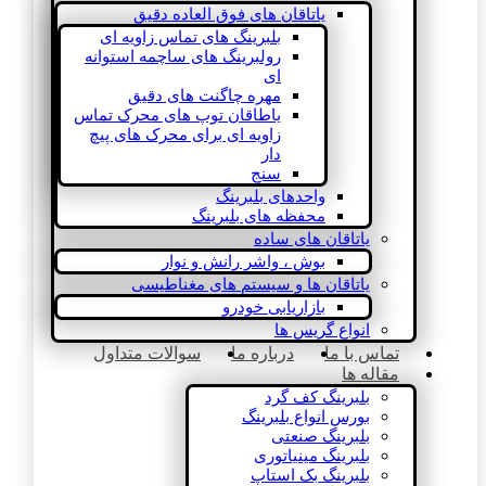
یاتاقان های فوق العاده دقیق
بلبرینگ های تماس زاویه ای
رولبرینگ های ساچمه استوانه
ای
مهره چاگنت های دقیق
یاطاقان توپ های محرک تماس
زاویه ای برای محرک های پیچ
دار
سنج
واحدهای بلبرینگ
محفظه های بلبرینگ
یاتاقان های ساده
بوش ، واشر رانش و نوار
یاتاقان ها و سیستم های مغناطیسی
بازاریابی خودرو
انواع گریس ها
تماس با ما
درباره ما
سوالات متداول
مقاله ها
بلبرینگ کف گرد
بورس انواع بلبرینگ
بلبرینگ صنعتی
بلبرینگ مینیاتوری
بلبرینگ بک استاپ