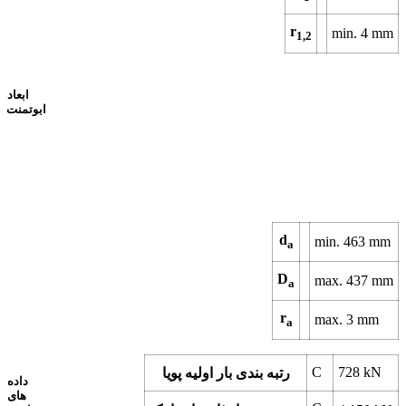
r
min.
4
mm
1,2
ابعاد
ابوتمنت
d
min.
463
mm
a
D
max.
437
mm
a
r
max.
3
mm
a
C
728
kN
رتبه بندی بار اولیه پویا
داده
های