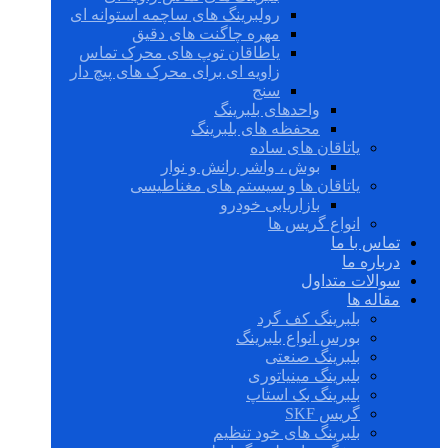
رولبرینگ های ساچمه استوانه ای
مهره چاگنت های دقیق
یاطاقان توپ های محرک تماس
زاویه ای برای محرک های پیچ دار
سنج
واحدهای بلبرینگ
محفظه های بلبرینگ
یاتاقان های ساده
بوش ، واشر رانش و نوار
یاتاقان ها و سیستم های مغناطیسی
بازاریابی خودرو
انواع گریس ها
تماس با ما
درباره ما
سوالات متداول
مقاله ها
بلبرینگ کف گرد
بورس انواع بلبرینگ
بلبرینگ صنعتی
بلبرینگ مینیاتوری
بلبرینگ بک استاپ
گریس SKF
بلبرینگ های خود تنظیم