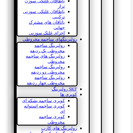
یاطاقان غلتکی سوزن
تراز
یاطاقان غلتکی سوزنی
ترکیبی
یاتاقان های مشترک
جهانی
اجزای غلتک سوزنی
رولبرینگهای ساچمه مخروطی
رولبرینگ ساچمه
مخروطی یک ردیفه
رولبرینگ های ساچمه
مخروطی
رولبرینگ ساچمه
مخروطی دو ردیفه
رولبرینگ ساچمه
مخروطی چهار ردیفه
SKF رولبرینگ
کوپری ها
کوپری ساچمه بشکه ای
کوپری ساچمه استوانه
ای
کوپری ساچمه
مخروطی
رولبرینگ های کارب