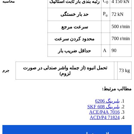
C
kN
4 150
رتبه بندی بار ثابت استاتیک
محاسبه
0
P
kN
72
حد بار خستگی
u
500
r/min
سرعت مرجع
700
r/min
محدود کردن سرعت
A
90
حداقل ضریب بار
تحمل انبوه (از جمله واشر صندلی در صورت
73
kg
جرم
لزوم)
مطالب مرتبط:
بلبرینگ 6206
بلبرینگ 608 SKF
7016 ACE/P4A
71824 ACD/P4