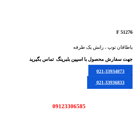
51276 F
یاطاقان توپ ، رانش یک طرفه
جهت سفارش محصول
با اسپین بلبرینگ
تماس بگیرید
021-33934873
یا
021-33936833
09123306585