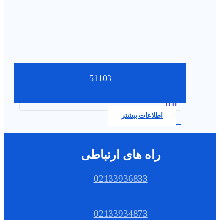
51103
0.0
اطلاعات بیشتر
راه های ارتباطی
02133936833
02133934873