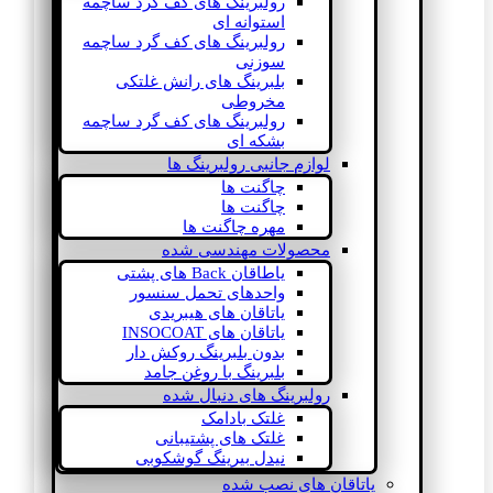
رولبرینگ های کف گرد ساچمه
استوانه ای
رولبرینگ های کف گرد ساچمه
سوزنی
بلبرینگ های رانش غلتکی
مخروطی
رولبرینگ های کف گرد ساچمه
بشکه ای
لوازم جانبی رولبرینگ ها
چاگنت ها
چاگنت ها
مهره چاگنت ها
محصولات مهندسی شده
یاطاقان Back های پشتی
واحدهای تحمل سنسور
یاتاقان های هیبریدی
یاتاقان های INSOCOAT
بدون بلبرینگ روکش دار
بلبرینگ با روغن جامد
رولبرینگ های دنبال شده
غلتک بادامک
غلتک های پشتیبانی
نیدل بیرینگ گوشکوبی
یاتاقان های نصب شده