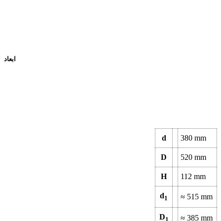
ابعاد
d
380
mm
D
520
mm
H
112
mm
d
≈
515
mm
1
D
≈
385
mm
1