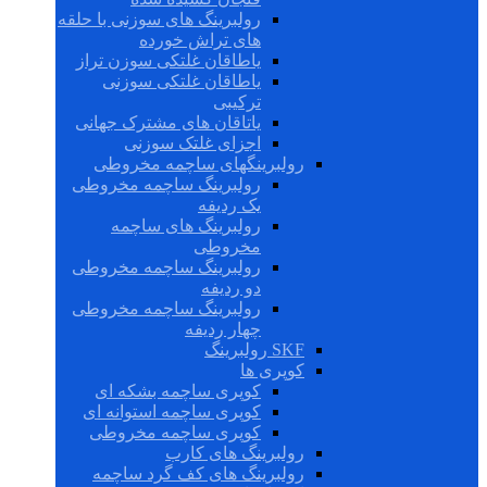
رولبرینگ های سوزنی با حلقه
های تراش خورده
یاطاقان غلتکی سوزن تراز
یاطاقان غلتکی سوزنی
ترکیبی
یاتاقان های مشترک جهانی
اجزای غلتک سوزنی
رولبرینگهای ساچمه مخروطی
رولبرینگ ساچمه مخروطی
یک ردیفه
رولبرینگ های ساچمه
مخروطی
رولبرینگ ساچمه مخروطی
دو ردیفه
رولبرینگ ساچمه مخروطی
چهار ردیفه
SKF رولبرینگ
کوپری ها
کوپری ساچمه بشکه ای
کوپری ساچمه استوانه ای
کوپری ساچمه مخروطی
رولبرینگ های کارب
رولبرینگ های کف گرد ساچمه