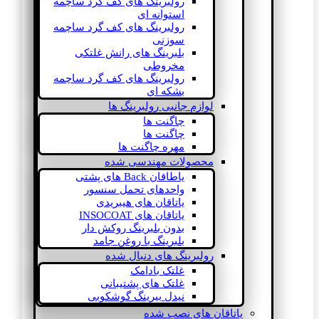
رولبرینگ های کف گرد ساچمه
استوانه ای
رولبرینگ های کف گرد ساچمه
سوزنی
بلبرینگ های رانش غلتکی
مخروطی
رولبرینگ های کف گرد ساچمه
بشکه ای
لوازم جانبی رولبرینگ ها
چاگنت ها
چاگنت ها
مهره چاگنت ها
محصولات مهندسی شده
یاطاقان Back های پشتی
واحدهای تحمل سنسور
یاتاقان های هیبریدی
یاتاقان های INSOCOAT
بدون بلبرینگ روکش دار
بلبرینگ با روغن جامد
رولبرینگ های دنبال شده
غلتک بادامک
غلتک های پشتیبانی
نیدل بیرینگ گوشکوبی
یاتاقان های نصب شده