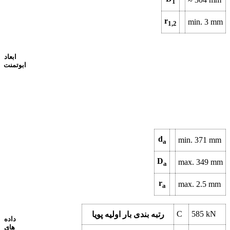
1
r
min.
3
mm
1,2
ابعاد
ابوتمنت
d
min.
371
mm
a
D
max.
349
mm
a
r
max.
2.5
mm
a
C
585
kN
رتبه بندی بار اولیه پویا
داده
های