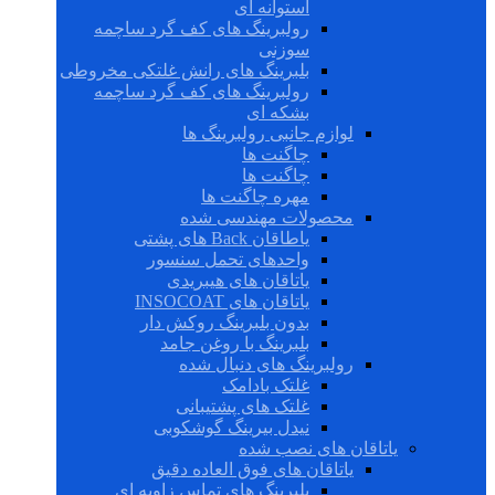
استوانه ای
رولبرینگ های کف گرد ساچمه
سوزنی
بلبرینگ های رانش غلتکی مخروطی
رولبرینگ های کف گرد ساچمه
بشکه ای
لوازم جانبی رولبرینگ ها
چاگنت ها
چاگنت ها
مهره چاگنت ها
محصولات مهندسی شده
یاطاقان Back های پشتی
واحدهای تحمل سنسور
یاتاقان های هیبریدی
یاتاقان های INSOCOAT
بدون بلبرینگ روکش دار
بلبرینگ با روغن جامد
رولبرینگ های دنبال شده
غلتک بادامک
غلتک های پشتیبانی
نیدل بیرینگ گوشکوبی
یاتاقان های نصب شده
یاتاقان های فوق العاده دقیق
بلبرینگ های تماس زاویه ای