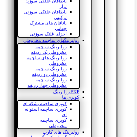
یاطاقان غلتکی سوزن
تراز
یاطاقان غلتکی سوزنی
ترکیبی
یاتاقان های مشترک
جهانی
اجزای غلتک سوزنی
رولبرینگهای ساچمه مخروطی
رولبرینگ ساچمه
مخروطی یک ردیفه
رولبرینگ های ساچمه
مخروطی
رولبرینگ ساچمه
مخروطی دو ردیفه
رولبرینگ ساچمه
مخروطی چهار ردیفه
SKF رولبرینگ
کوپری ها
کوپری ساچمه بشکه ای
کوپری ساچمه استوانه
ای
کوپری ساچمه
مخروطی
رولبرینگ های کارب