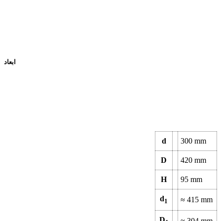
ابعاد
d
300
mm
D
420
mm
H
95
mm
d
≈
415
mm
1
D
≈
304
mm