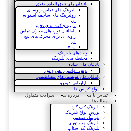
یاتاقان های فوق العاده دقیق
بلبرینگ های تماس زاویه ای
رولبرینگ های ساچمه استوانه
ای
مهره چاگنت های دقیق
یاطاقان توپ های محرک تماس
زاویه ای برای محرک های پیچ
دار
سنج
واحدهای بلبرینگ
محفظه های بلبرینگ
یاتاقان های ساده
بوش ، واشر رانش و نوار
یاتاقان ها و سیستم های مغناطیسی
بازاریابی خودرو
انواع گریس ها
تماس با ما
درباره ما
سوالات متداول
مقاله ها
بلبرینگ کف گرد
بورس انواع بلبرینگ
بلبرینگ صنعتی
بلبرینگ مینیاتوری
بلبرینگ بک استاپ