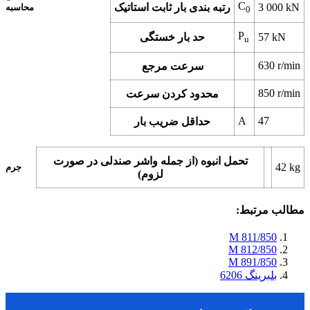
C
kN
3 000
رتبه بندی بار ثابت استاتیک
محاسبه
0
P
kN
57
حد بار خستگی
u
630
r/min
سرعت مرجع
850
r/min
محدود کردن سرعت
A
47
حداقل ضریب بار
تحمل انبوه (از جمله واشر صندلی در صورت
42
kg
جرم
لزوم)
مطالب مرتبط:
811/850 M
812/850 M
891/850 M
بلبرینگ 6206