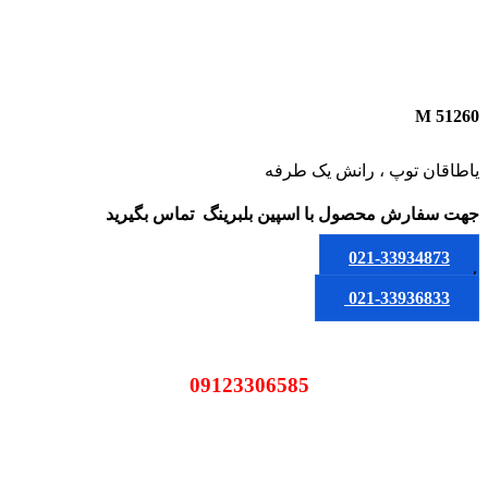
51260 M
یاطاقان توپ ، رانش یک طرفه
جهت سفارش محصول
با اسپین بلبرینگ
تماس بگیرید
021-33934873
یا
021-33936833
09123306585