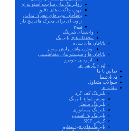
رولبرینگ های ساچمه استوانه ای
مهره چاگنت های دقیق
یاطاقان توپ های محرک تماس
زاویه ای برای محرک های پیچ دار
سنج
واحدهای بلبرینگ
محفظه های بلبرینگ
یاتاقان های ساده
بوش ، واشر رانش و نوار
یاتاقان ها و سیستم های مغناطیسی
بازاریابی خودرو
انواع گریس ها
تماس با ما
درباره ما
سوالات متداول
مقاله ها
بلبرینگ کف گرد
بورس انواع بلبرینگ
بلبرینگ صنعتی
بلبرینگ مینیاتوری
بلبرینگ بک استاپ
گریس SKF
بلبرینگ های خود تنظیم