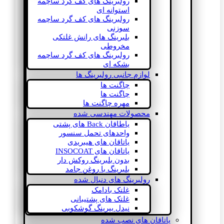
رولبرینگ های کف گرد ساچمه
استوانه ای
رولبرینگ های کف گرد ساچمه
سوزنی
بلبرینگ های رانش غلتکی
مخروطی
رولبرینگ های کف گرد ساچمه
بشکه ای
لوازم جانبی رولبرینگ ها
چاگنت ها
چاگنت ها
مهره چاگنت ها
محصولات مهندسی شده
یاطاقان Back های پشتی
واحدهای تحمل سنسور
یاتاقان های هیبریدی
یاتاقان های INSOCOAT
بدون بلبرینگ روکش دار
بلبرینگ با روغن جامد
رولبرینگ های دنبال شده
غلتک بادامک
غلتک های پشتیبانی
نیدل بیرینگ گوشکوبی
یاتاقان های نصب شده