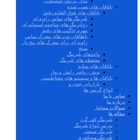
نیدل بیرینگ گوشکوبی
یاتاقان های نصب شده
یاتاقان های فوق العاده دقیق
بلبرینگ های تماس زاویه ای
رولبرینگ های ساچمه استوانه ای
مهره چاگنت های دقیق
یاطاقان توپ های محرک تماس
زاویه ای برای محرک های پیچ دار
سنج
واحدهای بلبرینگ
محفظه های بلبرینگ
یاتاقان های ساده
بوش ، واشر رانش و نوار
یاتاقان ها و سیستم های مغناطیسی
بازاریابی خودرو
انواع گریس ها
تماس با ما
درباره ما
سوالات متداول
مقاله ها
بلبرینگ کف گرد
بورس انواع بلبرینگ
بلبرینگ صنعتی
بلبرینگ مینیاتوری