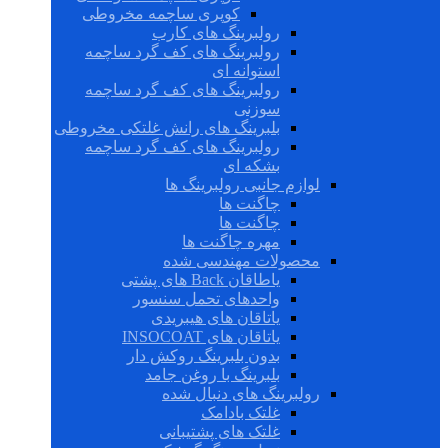
کوپری ساچمه مخروطی
رولبرینگ های کارب
رولبرینگ های کف گرد ساچمه
استوانه ای
رولبرینگ های کف گرد ساچمه
سوزنی
بلبرینگ های رانش غلتکی مخروطی
رولبرینگ های کف گرد ساچمه
بشکه ای
لوازم جانبی رولبرینگ ها
چاگنت ها
چاگنت ها
مهره چاگنت ها
محصولات مهندسی شده
یاطاقان Back های پشتی
واحدهای تحمل سنسور
یاتاقان های هیبریدی
یاتاقان های INSOCOAT
بدون بلبرینگ روکش دار
بلبرینگ با روغن جامد
رولبرینگ های دنبال شده
غلتک بادامک
غلتک های پشتیبانی