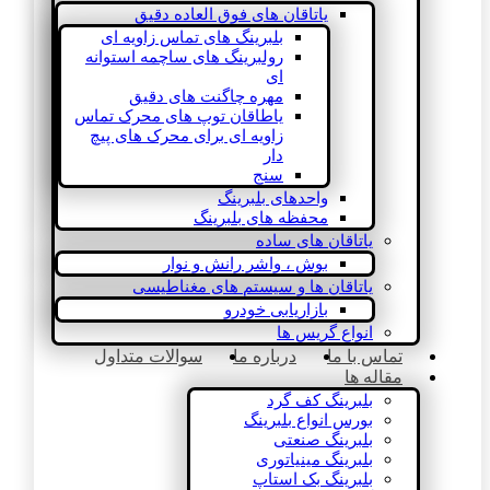
یاتاقان های فوق العاده دقیق
بلبرینگ های تماس زاویه ای
رولبرینگ های ساچمه استوانه
ای
مهره چاگنت های دقیق
یاطاقان توپ های محرک تماس
زاویه ای برای محرک های پیچ
دار
سنج
واحدهای بلبرینگ
محفظه های بلبرینگ
یاتاقان های ساده
بوش ، واشر رانش و نوار
یاتاقان ها و سیستم های مغناطیسی
بازاریابی خودرو
انواع گریس ها
تماس با ما
درباره ما
سوالات متداول
مقاله ها
بلبرینگ کف گرد
بورس انواع بلبرینگ
بلبرینگ صنعتی
بلبرینگ مینیاتوری
بلبرینگ بک استاپ