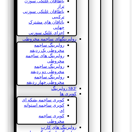
یاطاقان غلتکی سوزن
تراز
یاطاقان غلتکی سوزنی
ترکیبی
یاتاقان های مشترک
جهانی
اجزای غلتک سوزنی
رولبرینگهای ساچمه مخروطی
رولبرینگ ساچمه
مخروطی یک ردیفه
رولبرینگ های ساچمه
مخروطی
رولبرینگ ساچمه
مخروطی دو ردیفه
رولبرینگ ساچمه
مخروطی چهار ردیفه
SKF رولبرینگ
کوپری ها
کوپری ساچمه بشکه ای
کوپری ساچمه استوانه
ای
کوپری ساچمه
مخروطی
رولبرینگ های کارب