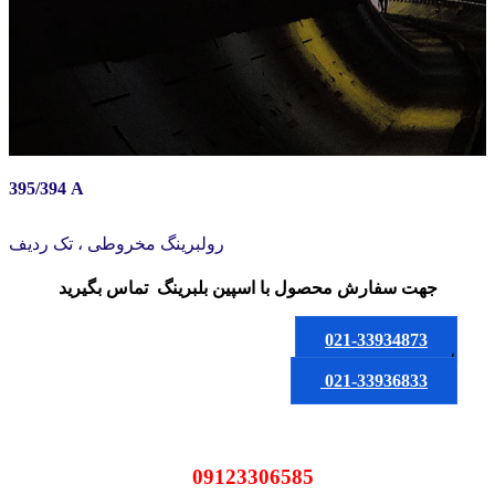
395/394 A
رولبرینگ مخروطی ، تک ردیف
جهت سفارش محصول
با اسپین بلبرینگ
تماس بگیرید
021-33934873
یا
021-33936833
09123306585