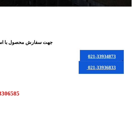
جهت سفارش محصول
با ا
021-33934873
یا
021-33936833
09123306585