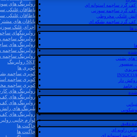
رولبرینگ های سوز
 کف گرد ساچمه استوانه ای
یاطاقان غلتکی سو
 کف گرد ساچمه سوزنی
یاطاقان غلتکی سو
رانش غلتکی مخروطی
یاتاقان های مشتر
 کف گرد ساچمه بشکه ای
اجزای غلتک سوزن
 ها
رولبرینگهای ساچ
رولبرینگ ساچمه 
رولبرینگ های سا
ا
رولبرینگ ساچمه 
شده
رولبرینگ ساچمه 
SKF رولبرینگ
ل سنسور
کوپری ها
یبریدی
کوپری ساچمه بشک
کوپری ساچمه استو
روکش دار
کوپری ساچمه مخ
غن جامد
رولبرینگ های کار
 شده
رولبرینگ های کف 
رولبرینگ های کف
یبانی
بلبرینگ های ران
گوشکوبی
رولبرینگ های کف
لوازم جانبی رولبری
اده دقیق
چاگنت ها
ماس زاویه ای
چاگنت ها
 ساچمه استوانه ای