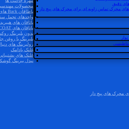
مهره چاگنت ها
ای دقیق
محصولات مهندسی
های محرک تماس زاویه ای برای محرک های پیچ دار
یاطاقان Back های پشتی
واحدهای تحمل سن
یاتاقان های هیبرید
یاتاقان های INSOCOAT
بدون بلبرینگ روک
وار
بلبرینگ با روغن جا
غناطیسی
رولبرینگ های دنبا
غلتک بادامک
غلتک های پشتیبانی
نیدل بیرینگ گوشک
ی محرک های پیچ دار