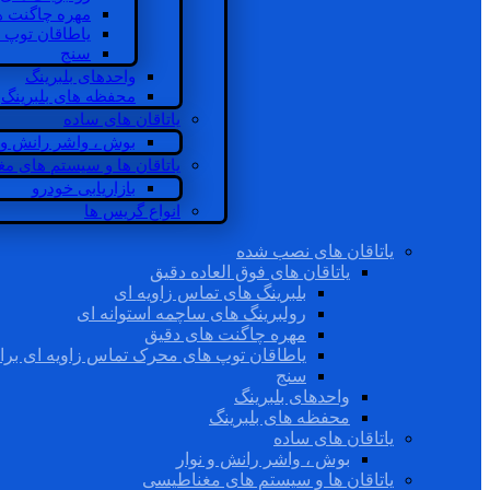
مهره چاگنت ه
یاطاقان توپ 
سنج
واحدهای بلبرینگ
محفظه های بلبرینگ
یاتاقان های ساده
بوش ، واشر رانش و ن
یاتاقان ها و سیستم های م
بازاریابی خودرو
انواع گریس ها
یاتاقان های نصب شده
یاتاقان های فوق العاده دقیق
بلبرینگ های تماس زاویه ای
رولبرینگ های ساچمه استوانه ای
مهره چاگنت های دقیق
یاطاقان توپ های محرک تماس زاویه ای برا
سنج
واحدهای بلبرینگ
محفظه های بلبرینگ
یاتاقان های ساده
بوش ، واشر رانش و نوار
یاتاقان ها و سیستم های مغناطیسی