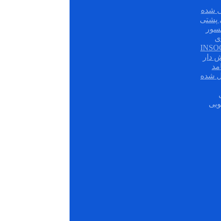
 شده
سور
ی
ش دار
مد
ل شده
وبی