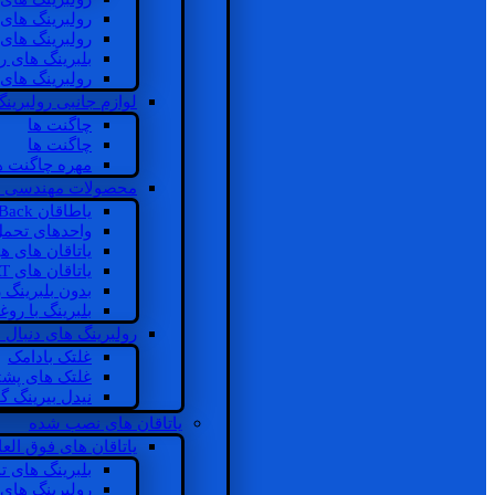
رولبرینگ های
رولبرینگ های
بلبرینگ های 
رولبرینگ های
لوازم جانبی رولبرینگ
چاگنت ها
چاگنت ها
مهره چاگنت ه
محصولات مهندسی 
یاطاقان Back های پشتی
واحدهای تحم
یاتاقان های ه
یاتاقان های INSOCOAT
بدون بلبرینگ 
بلبرینگ با رو
رولبرینگ های دنبال
غلتک بادامک
غلتک های پشت
نیدل بیرینگ 
یاتاقان های نصب شده
یاتاقان های فوق الع
بلبرینگ های ت
رولبرینگ های