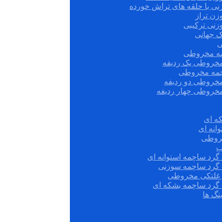
نی با حلقه های تراش خورده
زن تراز
زنی ترکیبی
ک جهانی
ی
مه مخروطی
مخروطی یک ردیفه
چمه مخروطی
مخروطی دو ردیفه
مخروطی چهار ردیفه
ه ای
انه ای
روطی
ب
گرد ساچمه استوانه ای
 گرد ساچمه سوزنی
ش غلتکی مخروطی
 گرد ساچمه بشکه ای
نگ ها