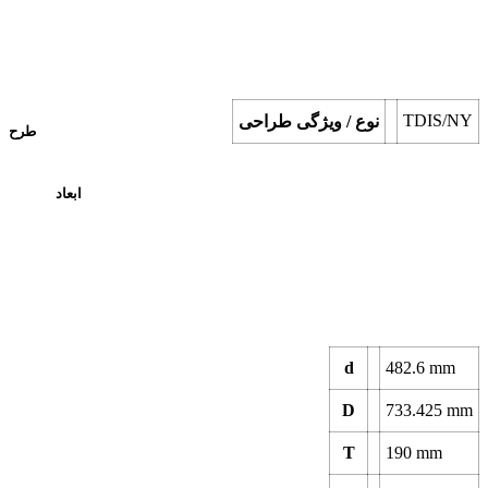
TDIS/NY
نوع / ویژگی طراحی
طرح
ابعاد
d
482.6
mm
D
733.425
mm
T
190
mm