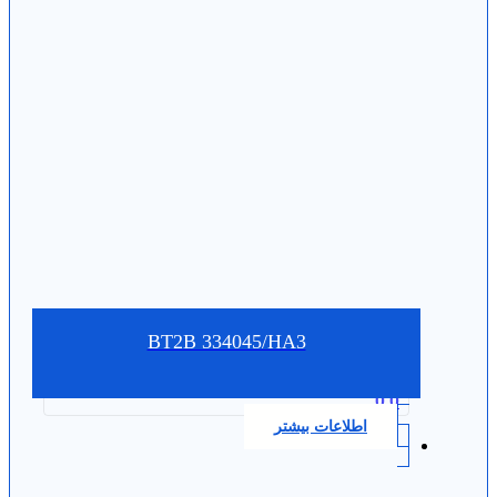
BT2B 334045/HA3
0.0
اطلاعات بیشتر