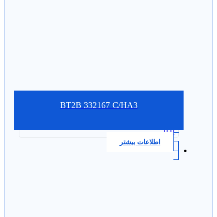
BT2B 332167 C/HA3
0.0
اطلاعات بیشتر