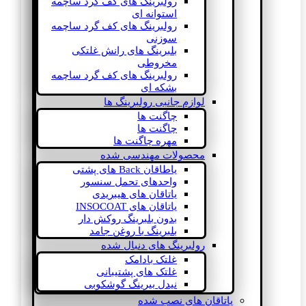
رولبرینگ های کف گرد ساچمه
استوانه ای
رولبرینگ های کف گرد ساچمه
سوزنی
بلبرینگ های رانش غلتکی
مخروطی
رولبرینگ های کف گرد ساچمه
بشکه ای
لوازم جانبی رولبرینگ ها
چاگنت ها
چاگنت ها
مهره چاگنت ها
محصولات مهندسی شده
یاطاقان Back های پشتی
واحدهای تحمل سنسور
یاتاقان های هیبریدی
یاتاقان های INSOCOAT
بدون بلبرینگ روکش دار
بلبرینگ با روغن جامد
رولبرینگ های دنبال شده
غلتک بادامک
غلتک های پشتیبانی
نیدل بیرینگ گوشکوبی
یاتاقان های نصب شده