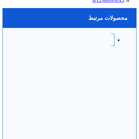
BT2-8009/HA3
محصولات مرتبط