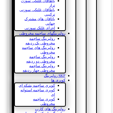
یاطاقان غلتکی سوزن
تراز
یاطاقان غلتکی سوزنی
ترکیبی
یاتاقان های مشترک
جهانی
اجزای غلتک سوزنی
رولبرینگهای ساچمه مخروطی
رولبرینگ ساچمه
مخروطی یک ردیفه
رولبرینگ های ساچمه
مخروطی
رولبرینگ ساچمه
مخروطی دو ردیفه
رولبرینگ ساچمه
مخروطی چهار ردیفه
SKF رولبرینگ
کوپری ها
کوپری ساچمه بشکه ای
کوپری ساچمه استوانه
ای
کوپری ساچمه
مخروطی
رولبرینگ های کارب