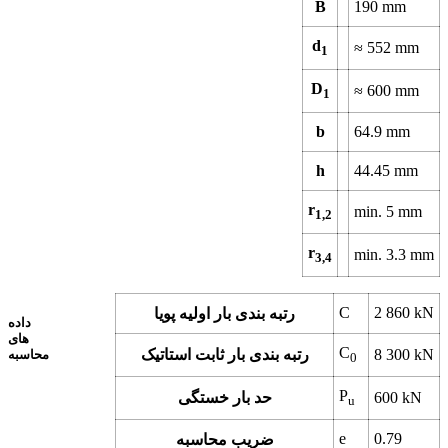
B
190
mm
d
≈
552
mm
1
D
≈
600
mm
1
b
64.9
mm
h
44.45
mm
r
min.
5
mm
1,2
r
min.
3.3
mm
3,4
C
2 860
kN
رتبه بندی بار اولیه پویا
داده
های
C
kN
8 300
رتبه بندی بار ثابت استاتیک
محاسبه
0
P
kN
600
حد بار خستگی
u
e
0.79
ضریب محاسبه