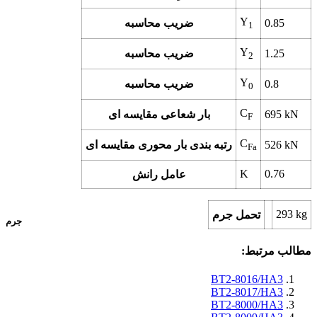
Y
0.85
ضریب محاسبه
1
Y
1.25
ضریب محاسبه
2
Y
0.8
ضریب محاسبه
0
C
kN
695
بار شعاعی مقایسه ای
F
C
kN
526
رتبه بندی بار محوری مقایسه ای
Fa
K
0.76
عامل رانش
293
kg
تحمل جرم
جرم
مطالب مرتبط:
BT2-8016/HA3
BT2-8017/HA3
BT2-8000/HA3