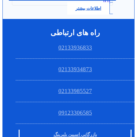
0.0
اطلاعات بیشتر
راه های ارتباطی
02133936833
02133934873
02133985527
09123306585
بازرگانی اسپین بلبرینگ