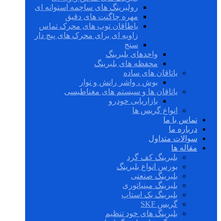
رولبرینگ های ساچمه استوانه ای
مهره چاگنت های دقیق
یاطاقان توپ های محرک تماس
زاویه ای برای محرک های پیچ دار
سنج
واحدهای بلبرینگ
محفظه های بلبرینگ
یاتاقان های ساده
بوش ، واشر رانش و نوار
یاتاقان ها و سیستم های مغناطیسی
بازاریابی خودرو
انواع گریس ها
تماس با ما
درباره ما
سوالات متداول
مقاله ها
بلبرینگ کف گرد
بورس انواع بلبرینگ
بلبرینگ صنعتی
بلبرینگ مینیاتوری
بلبرینگ بک استاپ
گریس SKF
بلبرینگ های خود تنظیم