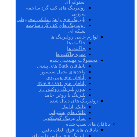
استوانه ای
رولبرینگ های کف گرد ساچمه
سوزنی
بلبرینگ های رانش غلتکی مخروطی
رولبرینگ های کف گرد ساچمه
بشکه ای
لوازم جانبی رولبرینگ ها
چاگنت ها
چاگنت ها
مهره چاگنت ها
محصولات مهندسی شده
یاطاقان Back های پشتی
واحدهای تحمل سنسور
یاتاقان های هیبریدی
یاتاقان های INSOCOAT
بدون بلبرینگ روکش دار
بلبرینگ با روغن جامد
رولبرینگ های دنبال شده
غلتک بادامک
غلتک های پشتیبانی
نیدل بیرینگ گوشکوبی
یاتاقان های نصب شده
یاتاقان های فوق العاده دقیق
بلبرینگ های تماس زاویه ای