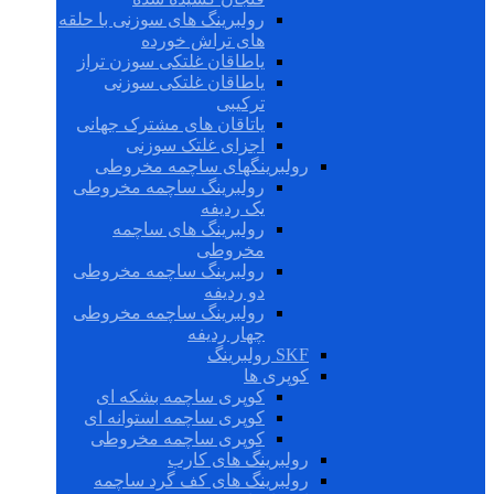
رولبرینگ های سوزنی با حلقه
های تراش خورده
یاطاقان غلتکی سوزن تراز
یاطاقان غلتکی سوزنی
ترکیبی
یاتاقان های مشترک جهانی
اجزای غلتک سوزنی
رولبرینگهای ساچمه مخروطی
رولبرینگ ساچمه مخروطی
یک ردیفه
رولبرینگ های ساچمه
مخروطی
رولبرینگ ساچمه مخروطی
دو ردیفه
رولبرینگ ساچمه مخروطی
چهار ردیفه
SKF رولبرینگ
کوپری ها
کوپری ساچمه بشکه ای
کوپری ساچمه استوانه ای
کوپری ساچمه مخروطی
رولبرینگ های کارب
رولبرینگ های کف گرد ساچمه