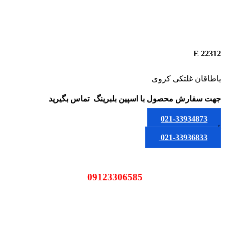
22312 E
یاطاقان غلتکی کروی
جهت سفارش محصول
با اسپین بلبرینگ
تماس بگیرید
021-33934873
یا
021-33936833
09123306585