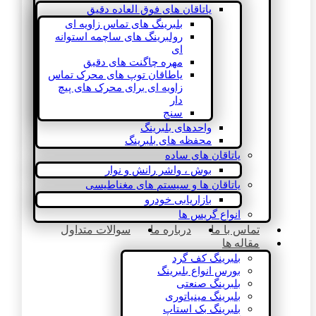
یاتاقان های فوق العاده دقیق
بلبرینگ های تماس زاویه ای
رولبرینگ های ساچمه استوانه
ای
مهره چاگنت های دقیق
یاطاقان توپ های محرک تماس
زاویه ای برای محرک های پیچ
دار
سنج
واحدهای بلبرینگ
محفظه های بلبرینگ
یاتاقان های ساده
بوش ، واشر رانش و نوار
یاتاقان ها و سیستم های مغناطیسی
بازاریابی خودرو
انواع گریس ها
تماس با ما
درباره ما
سوالات متداول
مقاله ها
بلبرینگ کف گرد
بورس انواع بلبرینگ
بلبرینگ صنعتی
بلبرینگ مینیاتوری
بلبرینگ بک استاپ