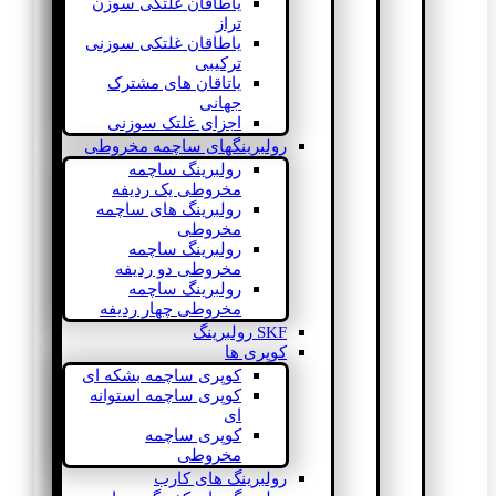
یاطاقان غلتکی سوزن
تراز
یاطاقان غلتکی سوزنی
ترکیبی
یاتاقان های مشترک
جهانی
اجزای غلتک سوزنی
رولبرینگهای ساچمه مخروطی
رولبرینگ ساچمه
مخروطی یک ردیفه
رولبرینگ های ساچمه
مخروطی
رولبرینگ ساچمه
مخروطی دو ردیفه
رولبرینگ ساچمه
مخروطی چهار ردیفه
SKF رولبرینگ
کوپری ها
کوپری ساچمه بشکه ای
کوپری ساچمه استوانه
ای
کوپری ساچمه
مخروطی
رولبرینگ های کارب