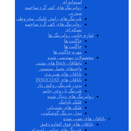
استوانه ای
رولبرینگ های کف گرد ساچمه
سوزنی
بلبرینگ های رانش غلتکی مخروطی
رولبرینگ های کف گرد ساچمه
بشکه ای
لوازم جانبی رولبرینگ ها
چاگنت ها
چاگنت ها
مهره چاگنت ها
محصولات مهندسی شده
یاطاقان Back های پشتی
واحدهای تحمل سنسور
یاتاقان های هیبریدی
یاتاقان های INSOCOAT
بدون بلبرینگ روکش دار
بلبرینگ با روغن جامد
رولبرینگ های دنبال شده
غلتک بادامک
غلتک های پشتیبانی
نیدل بیرینگ گوشکوبی
یاتاقان های نصب شده
یاتاقان های فوق العاده دقیق
بلبرینگ های تماس زاویه ای