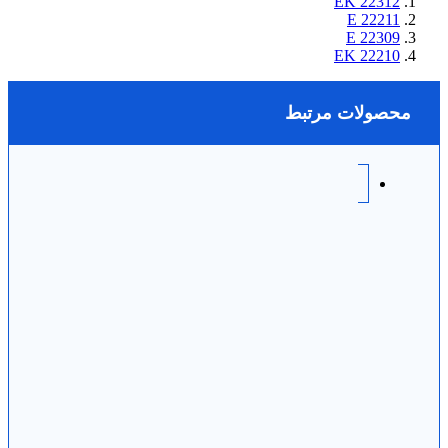
22312 EK
22211 E
22309 E
22210 EK
محصولات مرتبط