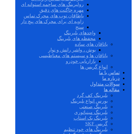
رولبرینگ های ساچمه استوانه ای
مهره چاگنت های دقیق
یاطاقان توپ های محرک تماس
زاویه ای برای محرک های پیچ دار
سنج
واحدهای بلبرینگ
محفظه های بلبرینگ
یاتاقان های ساده
بوش ، واشر رانش و نوار
یاتاقان ها و سیستم های مغناطیسی
بازاریابی خودرو
انواع گریس ها
تماس با ما
درباره ما
سوالات متداول
مقاله ها
بلبرینگ کف گرد
بورس انواع بلبرینگ
بلبرینگ صنعتی
بلبرینگ مینیاتوری
بلبرینگ بک استاپ
گریس SKF
بلبرینگ های خود تنظیم