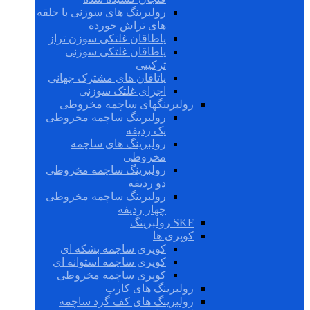
رولبرینگ های سوزنی با حلقه
های تراش خورده
یاطاقان غلتکی سوزن تراز
یاطاقان غلتکی سوزنی
ترکیبی
یاتاقان های مشترک جهانی
اجزای غلتک سوزنی
رولبرینگهای ساچمه مخروطی
رولبرینگ ساچمه مخروطی
یک ردیفه
رولبرینگ های ساچمه
مخروطی
رولبرینگ ساچمه مخروطی
دو ردیفه
رولبرینگ ساچمه مخروطی
چهار ردیفه
SKF رولبرینگ
کوپری ها
کوپری ساچمه بشکه ای
کوپری ساچمه استوانه ای
کوپری ساچمه مخروطی
رولبرینگ های کارب
رولبرینگ های کف گرد ساچمه