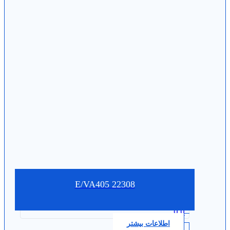
22308 E/VA405
0.0
اطلاعات بیشتر