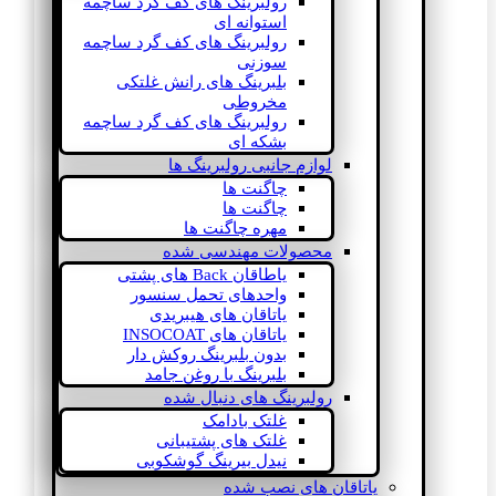
رولبرینگ های کف گرد ساچمه
استوانه ای
رولبرینگ های کف گرد ساچمه
سوزنی
بلبرینگ های رانش غلتکی
مخروطی
رولبرینگ های کف گرد ساچمه
بشکه ای
لوازم جانبی رولبرینگ ها
چاگنت ها
چاگنت ها
مهره چاگنت ها
محصولات مهندسی شده
یاطاقان Back های پشتی
واحدهای تحمل سنسور
یاتاقان های هیبریدی
یاتاقان های INSOCOAT
بدون بلبرینگ روکش دار
بلبرینگ با روغن جامد
رولبرینگ های دنبال شده
غلتک بادامک
غلتک های پشتیبانی
نیدل بیرینگ گوشکوبی
یاتاقان های نصب شده