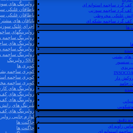
رولبرینگ های سوز
 کف گرد ساچمه استوانه ای
یاطاقان غلتکی سو
 کف گرد ساچمه سوزنی
یاطاقان غلتکی سو
رانش غلتکی مخروطی
یاتاقان های مشتر
 کف گرد ساچمه بشکه ای
اجزای غلتک سوزن
 ها
رولبرینگهای ساچ
رولبرینگ ساچمه 
رولبرینگ های سا
ا
رولبرینگ ساچمه 
شده
رولبرینگ ساچمه 
SKF رولبرینگ
ل سنسور
کوپری ها
یبریدی
کوپری ساچمه بشک
کوپری ساچمه استو
روکش دار
کوپری ساچمه مخ
غن جامد
رولبرینگ های کار
 شده
رولبرینگ های کف 
رولبرینگ های کف
یبانی
بلبرینگ های ران
گوشکوبی
رولبرینگ های کف
لوازم جانبی رولبری
اده دقیق
چاگنت ها
ماس زاویه ای
چاگنت ها
 ساچمه استوانه ای