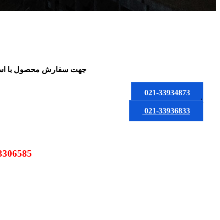
جهت سفارش محصول
با ا
021-33934873
یا
021-33936833
09123306585