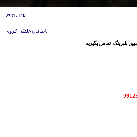
22312 EK
یاطاقان غلتکی کروی
سپین بلبرینگ
تماس بگیرید