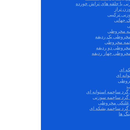
نی با حلقه های تراش خورده
زن تراز
زنی ترکیبی
ک جهانی
ی
مه مخروطی
مخروطی یک ردیفه
چمه مخروطی
مخروطی دو ردیفه
مخروطی چهار ردیفه
ه ای
انه ای
روطی
ب
گرد ساچمه استوانه ای
 گرد ساچمه سوزنی
ش غلتکی مخروطی
 گرد ساچمه بشکه ای
نگ ها