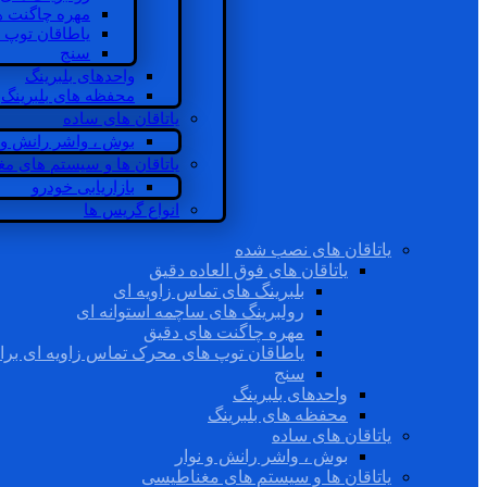
مهره چاگنت ه
یاطاقان توپ 
سنج
واحدهای بلبرینگ
محفظه های بلبرینگ
یاتاقان های ساده
بوش ، واشر رانش و ن
یاتاقان ها و سیستم های م
بازاریابی خودرو
انواع گریس ها
یاتاقان های نصب شده
یاتاقان های فوق العاده دقیق
بلبرینگ های تماس زاویه ای
رولبرینگ های ساچمه استوانه ای
مهره چاگنت های دقیق
یاطاقان توپ های محرک تماس زاویه ای برا
سنج
واحدهای بلبرینگ
محفظه های بلبرینگ
یاتاقان های ساده
بوش ، واشر رانش و نوار
یاتاقان ها و سیستم های مغناطیسی