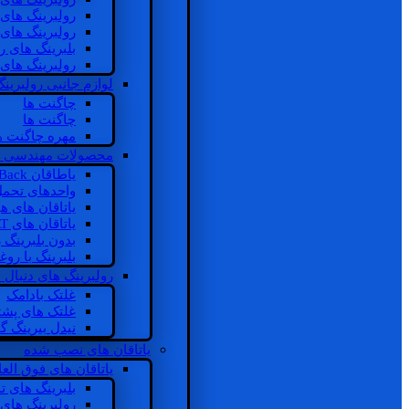
رولبرینگ های
رولبرینگ های
بلبرینگ های 
رولبرینگ های
لوازم جانبی رولبرینگ
چاگنت ها
چاگنت ها
مهره چاگنت ه
محصولات مهندسی 
یاطاقان Back های پشتی
واحدهای تحم
یاتاقان های ه
یاتاقان های INSOCOAT
بدون بلبرینگ 
بلبرینگ با رو
رولبرینگ های دنبال
غلتک بادامک
غلتک های پشت
نیدل بیرینگ 
یاتاقان های نصب شده
یاتاقان های فوق الع
بلبرینگ های ت
رولبرینگ های