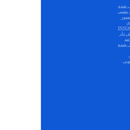
 شده
سور
ی
ش دار
مد
ل شده
وبی