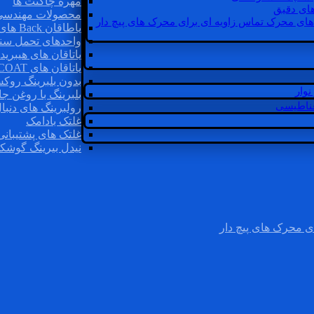
مهره چاگنت ها
ای دقیق
محصولات مهندسی
های محرک تماس زاویه ای برای محرک های پیچ دار
یاطاقان Back های پشتی
واحدهای تحمل سن
یاتاقان های هیبرید
یاتاقان های INSOCOAT
بدون بلبرینگ روک
وار
بلبرینگ با روغن جا
غناطیسی
رولبرینگ های دنبا
غلتک بادامک
غلتک های پشتیبانی
نیدل بیرینگ گوشک
ی محرک های پیچ دار