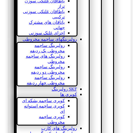
یاطاقان غلتکی سوزن
تراز
یاطاقان غلتکی سوزنی
ترکیبی
یاتاقان های مشترک
جهانی
اجزای غلتک سوزنی
رولبرینگهای ساچمه مخروطی
رولبرینگ ساچمه
مخروطی یک ردیفه
رولبرینگ های ساچمه
مخروطی
رولبرینگ ساچمه
مخروطی دو ردیفه
رولبرینگ ساچمه
مخروطی چهار ردیفه
SKF رولبرینگ
کوپری ها
کوپری ساچمه بشکه ای
کوپری ساچمه استوانه
ای
کوپری ساچمه
مخروطی
رولبرینگ های کارب