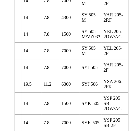
130
14
7.8
7000
M
2F
SY 505
YAR 205-
130
14
7.8
4300
M
2RF
SY 505
YEL 205-
130
14
7.8
1500
M/VZ033
2DW/AG
SY 505
YEL 205-
130
14
7.8
7000
M
2F
YAR 205-
5
140
14
7.8
7000
SYJ 505
2F
YSA 206-
165
19.5
11.2
6300
SYJ 506
2FK
YSP 205
5
134
14
7.8
1500
SYK 505
SB-
2DW/AG
YSP 205
5
134
14
7.8
7000
SYK 505
SB-2F