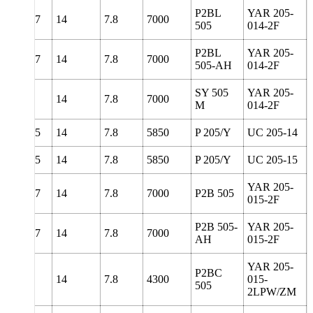
P2BL
YAR 205-
78
139.7
14
7.8
7000
505
014-2F
P2BL
YAR 205-
78
139.7
14
7.8
7000
505-AH
014-2F
SY 505
YAR 205-
130
14
7.8
7000
M
014-2F
139.5
14
7.8
5850
P 205/Y
UC 205-14
139.5
14
7.8
5850
P 205/Y
UC 205-15
YAR 205-
78
139.7
14
7.8
7000
P2B 505
015-2F
P2B 505-
YAR 205-
78
139.7
14
7.8
7000
AH
015-2F
YAR 205-
P2BC
142
14
7.8
4300
015-
505
2LPW/ZM