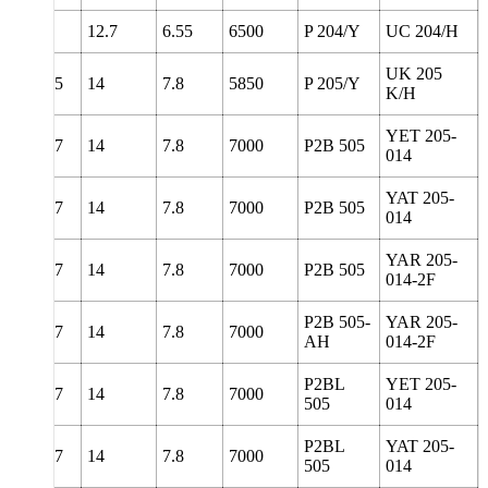
127
12.7
6.55
6500
P 204/Y
UC 204/H
UK 205
139.5
14
7.8
5850
P 205/Y
K/H
YET 205-
78
139.7
14
7.8
7000
P2B 505
014
YAT 205-
78
139.7
14
7.8
7000
P2B 505
014
YAR 205-
78
139.7
14
7.8
7000
P2B 505
014-2F
P2B 505-
YAR 205-
78
139.7
14
7.8
7000
AH
014-2F
P2BL
YET 205-
78
139.7
14
7.8
7000
505
014
P2BL
YAT 205-
78
139.7
14
7.8
7000
505
014