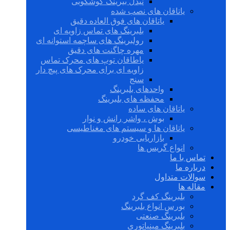
نیدل بیرینگ گوشکوبی
یاتاقان های نصب شده
یاتاقان های فوق العاده دقیق
بلبرینگ های تماس زاویه ای
رولبرینگ های ساچمه استوانه ای
مهره چاگنت های دقیق
یاطاقان توپ های محرک تماس
زاویه ای برای محرک های پیچ دار
سنج
واحدهای بلبرینگ
محفظه های بلبرینگ
یاتاقان های ساده
بوش ، واشر رانش و نوار
یاتاقان ها و سیستم های مغناطیسی
بازاریابی خودرو
انواع گریس ها
تماس با ما
درباره ما
سوالات متداول
مقاله ها
بلبرینگ کف گرد
بورس انواع بلبرینگ
بلبرینگ صنعتی
بلبرینگ مینیاتوری