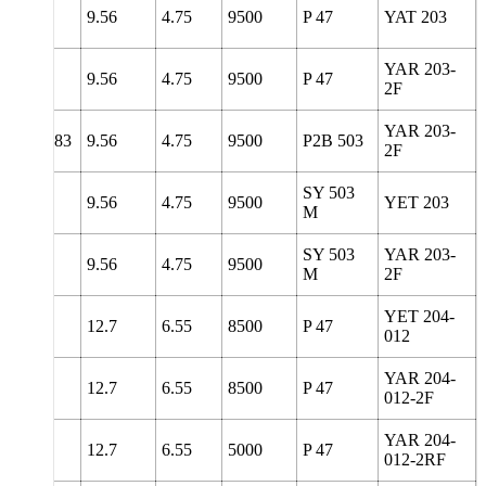
98.5
9.56
4.75
9500
P 47
YAT 203
YAR 203-
98.5
9.56
4.75
9500
P 47
2F
YAR 203-
8
138.83
9.56
4.75
9500
P2B 503
2F
SY 503
127
9.56
4.75
9500
YET 203
M
SY 503
YAR 203-
127
9.56
4.75
9500
M
2F
YET 204-
98.5
12.7
6.55
8500
P 47
012
YAR 204-
98.5
12.7
6.55
8500
P 47
012-2F
YAR 204-
98.5
12.7
6.55
5000
P 47
012-2RF