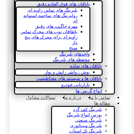
یاتاقان های فوق العاده دقیق
بلبرینگ های تماس زاویه ای
رولبرینگ های ساچمه استوانه
ای
مهره چاگنت های دقیق
یاطاقان توپ های محرک تماس
زاویه ای برای محرک های پیچ
دار
سنج
واحدهای بلبرینگ
محفظه های بلبرینگ
یاتاقان های ساده
بوش ، واشر رانش و نوار
یاتاقان ها و سیستم های مغناطیسی
بازاریابی خودرو
انواع گریس ها
تماس با ما
درباره ما
سوالات متداول
مقاله ها
بلبرینگ کف گرد
بورس انواع بلبرینگ
بلبرینگ صنعتی
بلبرینگ مینیاتوری
بلبرینگ بک استاپ