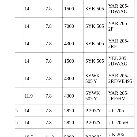
YAR 205-
5
134
14
7.8
1500
SYK 505
2DW/AG
YAR 205-
5
134
14
7.8
7000
SYK 505
2F
YAR 205-
5
134
14
7.8
4300
SYK 505
2RF
YEL 205-
5
134
14
7.8
1500
SYK 505
2DW/AG
SYWK
YAR 205-
5
134
14
7.8
4300
505 Y
2RF/VE495
SYWK
YAR 205-
5
134
11.9
7.8
4300
505 Y
2RF/HV
139.5
14
7.8
5850
P 205/Y
UC 205
139.5
14
7.8
5850
P 205/Y
UC 205/H
UK 206