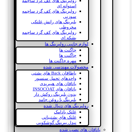
رولبرینگ های کف گرد ساچمه
استوانه ای
رولبرینگ های کف گرد ساچمه
سوزنی
بلبرینگ های رانش غلتکی
مخروطی
رولبرینگ های کف گرد ساچمه
بشکه ای
لوازم جانبی رولبرینگ ها
چاگنت ها
چاگنت ها
مهره چاگنت ها
محصولات مهندسی شده
یاطاقان Back های پشتی
واحدهای تحمل سنسور
یاتاقان های هیبریدی
یاتاقان های INSOCOAT
بدون بلبرینگ روکش دار
بلبرینگ با روغن جامد
رولبرینگ های دنبال شده
غلتک بادامک
غلتک های پشتیبانی
نیدل بیرینگ گوشکوبی
یاتاقان های نصب شده