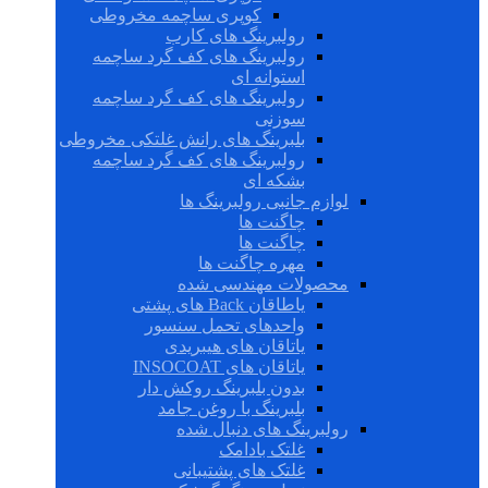
کوپری ساچمه مخروطی
رولبرینگ های کارب
رولبرینگ های کف گرد ساچمه
استوانه ای
رولبرینگ های کف گرد ساچمه
سوزنی
بلبرینگ های رانش غلتکی مخروطی
رولبرینگ های کف گرد ساچمه
بشکه ای
لوازم جانبی رولبرینگ ها
چاگنت ها
چاگنت ها
مهره چاگنت ها
محصولات مهندسی شده
یاطاقان Back های پشتی
واحدهای تحمل سنسور
یاتاقان های هیبریدی
یاتاقان های INSOCOAT
بدون بلبرینگ روکش دار
بلبرینگ با روغن جامد
رولبرینگ های دنبال شده
غلتک بادامک
غلتک های پشتیبانی