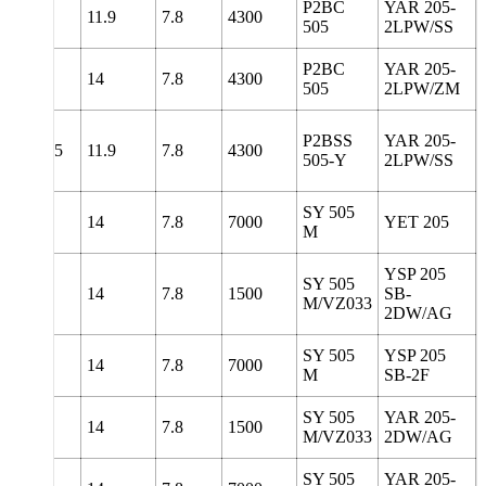
P2BC
YAR 205-
142
11.9
7.8
4300
505
2LPW/SS
P2BC
YAR 205-
142
14
7.8
4300
505
2LPW/ZM
P2BSS
YAR 205-
133.5
11.9
7.8
4300
505-Y
2LPW/SS
SY 505
130
14
7.8
7000
YET 205
M
YSP 205
SY 505
130
14
7.8
1500
SB-
M/VZ033
2DW/AG
SY 505
YSP 205
130
14
7.8
7000
M
SB-2F
SY 505
YAR 205-
130
14
7.8
1500
M/VZ033
2DW/AG
SY 505
YAR 205-