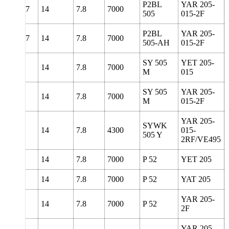
P2BL
YAR 205-
78
139.7
14
7.8
7000
505
015-2F
P2BL
YAR 205-
78
139.7
14
7.8
7000
505-AH
015-2F
SY 505
YET 205-
130
14
7.8
7000
M
015
SY 505
YAR 205-
130
14
7.8
7000
M
015-2F
YAR 205-
SYWK
5
134
14
7.8
4300
015-
505 Y
2RF/VE495
108
14
7.8
7000
P 52
YET 205
108
14
7.8
7000
P 52
YAT 205
YAR 205-
108
14
7.8
7000
P 52
2F
YAR 205-