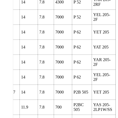
108
14
7.8
4300
P 52
2RF
YEL 205-
108
14
7.8
7000
P 52
2F
119
14
7.8
7000
P 62
YET 205
119
14
7.8
7000
P 62
YAT 205
YAR 205-
119
14
7.8
7000
P 62
2F
YEL 205-
119
14
7.8
7000
P 62
2F
78
139.7
14
7.8
7000
P2B 505
YET 205
P2BC
YAS 205-
142
11.9
7.8
700
505
2LP1W/SS