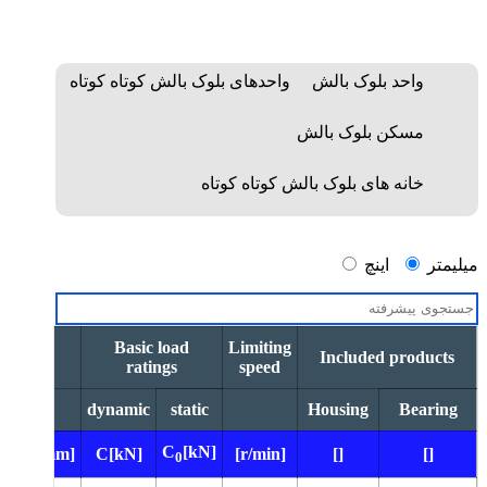
واحد بلوک بالش
واحدهای بلوک بالش کوتاه کوتاه
مسکن بلوک بالش
خانه های بلوک بالش کوتاه کوتاه
میلیمتر
اینچ
Basic load
Limiting
Included products
ratings
speed
dynamic
static
Housing
Bearing
C
[kN]
m]
L[mm]
C[kN]
[r/min]
[]
[]
0