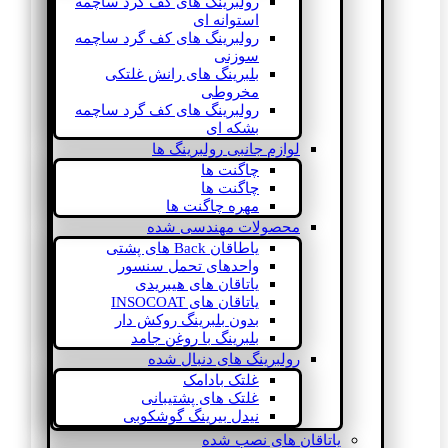
رولبرینگ های کف گرد ساچمه
استوانه ای
رولبرینگ های کف گرد ساچمه
سوزنی
بلبرینگ های رانش غلتکی
مخروطی
رولبرینگ های کف گرد ساچمه
بشکه ای
لوازم جانبی رولبرینگ ها
چاگنت ها
چاگنت ها
مهره چاگنت ها
محصولات مهندسی شده
یاطاقان Back های پشتی
واحدهای تحمل سنسور
یاتاقان های هیبریدی
یاتاقان های INSOCOAT
بدون بلبرینگ روکش دار
بلبرینگ با روغن جامد
رولبرینگ های دنبال شده
غلتک بادامک
غلتک های پشتیبانی
نیدل بیرینگ گوشکوبی
یاتاقان های نصب شده