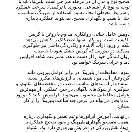
صحیح نوع و مدل آن در مرحله طراحی است. بلبرینگ باید با
توجه به نوع بار (شعاعی، محوری یا ترکیبی)، سرعت عملکرد
و شرایط محیطی انتخاب شود. استفاده از بلبرینگ نامناسب،
حتی با نصب و نگهداری صحیح، نمی‌تواند عملکرد پایداری
داشته باشد.
دومین عامل حیاتی، روانکاری مداوم با روغن یا گریس
باکیفیت است. روانکار نه‌تنها اصطکاک را کاهش می‌دهد،
بلکه از ورود ذرات آلاینده و زنگ‌زدگی داخلی نیز جلوگیری
می‌کند. در صورتی که گریس خشک شود یا خاصیت
روان‌کنندگی خود را از دست بدهد، به‌سرعت شاهد افزایش
دما و خرابی بلبرینگ خواهید بود.
سوم، محافظت از بلبرینگ در برابر عوامل بیرونی مانند
گردوغبار، آب، مواد شیمیایی یا لرزش‌های مکرر است.
استفاده از آب‌بندهای مناسب، نصب در محفظه‌های مقاوم، و
جلوگیری از شوک‌های ناگهانی در حین عملکرد، از مهم‌ترین
عوامل محافظتی محسوب می‌شوند. فراموش نکنید که ورود
آب یا بخار می‌تواند در عرض چند ساعت بلبرینگ را از کار
بیندازد.
در نهایت، آموزش اپراتورها و تیم تعمیر و نگهداری درباره
اهمیت
نصب و نگهداری بلبرینگ
و نحوه صحیح عملکرد با
آن‌ها، نقش بزرگی در افزایش بهره‌وری دارد. یک اشتباه