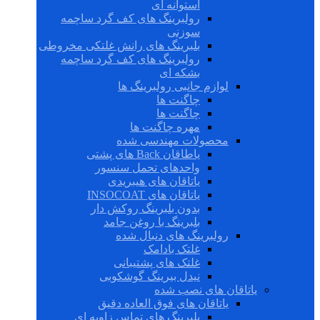
استوانه ای
رولبرینگ های کف گرد ساچمه
سوزنی
بلبرینگ های رانش غلتکی مخروطی
رولبرینگ های کف گرد ساچمه
بشکه ای
لوازم جانبی رولبرینگ ها
چاگنت ها
چاگنت ها
مهره چاگنت ها
محصولات مهندسی شده
یاطاقان Back های پشتی
واحدهای تحمل سنسور
یاتاقان های هیبریدی
یاتاقان های INSOCOAT
بدون بلبرینگ روکش دار
بلبرینگ با روغن جامد
رولبرینگ های دنبال شده
غلتک بادامک
غلتک های پشتیبانی
نیدل بیرینگ گوشکوبی
یاتاقان های نصب شده
یاتاقان های فوق العاده دقیق
بلبرینگ های تماس زاویه ای