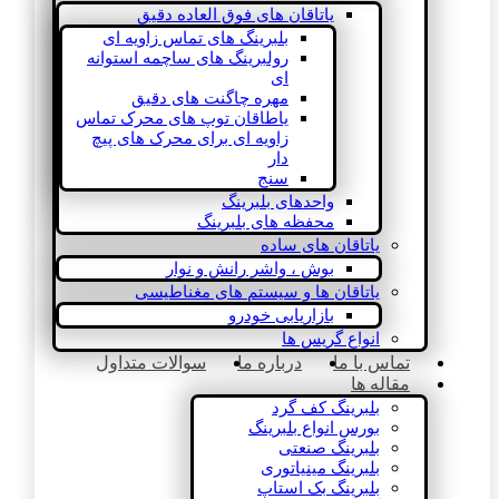
یاتاقان های فوق العاده دقیق
بلبرینگ های تماس زاویه ای
رولبرینگ های ساچمه استوانه
ای
مهره چاگنت های دقیق
یاطاقان توپ های محرک تماس
زاویه ای برای محرک های پیچ
دار
سنج
واحدهای بلبرینگ
محفظه های بلبرینگ
یاتاقان های ساده
بوش ، واشر رانش و نوار
یاتاقان ها و سیستم های مغناطیسی
بازاریابی خودرو
انواع گریس ها
تماس با ما
درباره ما
سوالات متداول
مقاله ها
بلبرینگ کف گرد
بورس انواع بلبرینگ
بلبرینگ صنعتی
بلبرینگ مینیاتوری
بلبرینگ بک استاپ