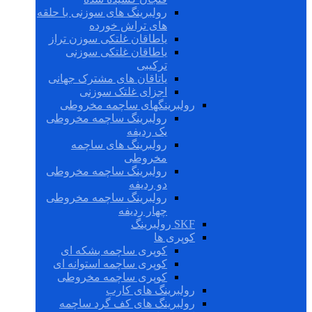
رولبرینگ های سوزنی با حلقه
های تراش خورده
یاطاقان غلتکی سوزن تراز
یاطاقان غلتکی سوزنی
ترکیبی
یاتاقان های مشترک جهانی
اجزای غلتک سوزنی
رولبرینگهای ساچمه مخروطی
رولبرینگ ساچمه مخروطی
یک ردیفه
رولبرینگ های ساچمه
مخروطی
رولبرینگ ساچمه مخروطی
دو ردیفه
رولبرینگ ساچمه مخروطی
چهار ردیفه
SKF رولبرینگ
کوپری ها
کوپری ساچمه بشکه ای
کوپری ساچمه استوانه ای
کوپری ساچمه مخروطی
رولبرینگ های کارب
رولبرینگ های کف گرد ساچمه