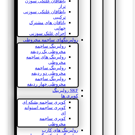
یاطاقان غلتکی سوزن
تراز
یاطاقان غلتکی سوزنی
ترکیبی
یاتاقان های مشترک
جهانی
اجزای غلتک سوزنی
رولبرینگهای ساچمه مخروطی
رولبرینگ ساچمه
مخروطی یک ردیفه
رولبرینگ های ساچمه
مخروطی
رولبرینگ ساچمه
مخروطی دو ردیفه
رولبرینگ ساچمه
مخروطی چهار ردیفه
SKF رولبرینگ
کوپری ها
کوپری ساچمه بشکه ای
کوپری ساچمه استوانه
ای
کوپری ساچمه
مخروطی
رولبرینگ های کارب