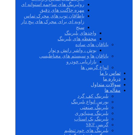
رولبرینگ های ساچمه استوانه ای
مهره چاگنت های دقیق
یاطاقان توپ های محرک تماس
زاویه ای برای محرک های پیچ دار
سنج
واحدهای بلبرینگ
محفظه های بلبرینگ
یاتاقان های ساده
بوش ، واشر رانش و نوار
یاتاقان ها و سیستم های مغناطیسی
بازاریابی خودرو
انواع گریس ها
تماس با ما
درباره ما
سوالات متداول
مقاله ها
بلبرینگ کف گرد
بورس انواع بلبرینگ
بلبرینگ صنعتی
بلبرینگ مینیاتوری
بلبرینگ بک استاپ
گریس SKF
بلبرینگ های خود تنظیم