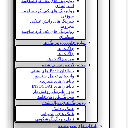
رولبرینگ های کف گرد ساچمه
استوانه ای
رولبرینگ های کف گرد ساچمه
سوزنی
بلبرینگ های رانش غلتکی
مخروطی
رولبرینگ های کف گرد ساچمه
بشکه ای
لوازم جانبی رولبرینگ ها
چاگنت ها
چاگنت ها
مهره چاگنت ها
محصولات مهندسی شده
یاطاقان Back های پشتی
واحدهای تحمل سنسور
یاتاقان های هیبریدی
یاتاقان های INSOCOAT
بدون بلبرینگ روکش دار
بلبرینگ با روغن جامد
رولبرینگ های دنبال شده
غلتک بادامک
غلتک های پشتیبانی
نیدل بیرینگ گوشکوبی
یاتاقان های نصب شده