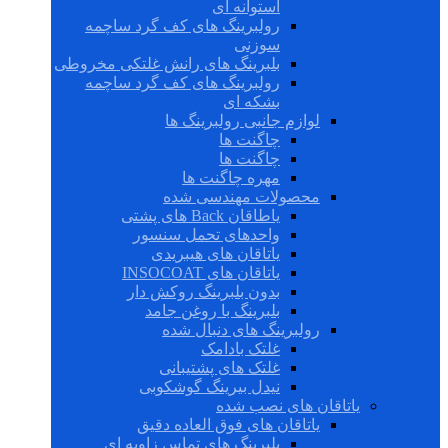
استوانه ای
رولبرینگ های کف گرد ساچمه
سوزنی
بلبرینگ های رانش غلتکی مخروطی
رولبرینگ های کف گرد ساچمه
بشکه ای
لوازم جانبی رولبرینگ ها
چاگنت ها
چاگنت ها
مهره چاگنت ها
محصولات مهندسی شده
یاطاقان Back های پشتی
واحدهای تحمل سنسور
یاتاقان های هیبریدی
یاتاقان های INSOCOAT
بدون بلبرینگ روکش دار
بلبرینگ با روغن جامد
رولبرینگ های دنبال شده
غلتک بادامک
غلتک های پشتیبانی
نیدل بیرینگ گوشکوبی
یاتاقان های نصب شده
یاتاقان های فوق العاده دقیق
بلبرینگ های تماس زاویه ای