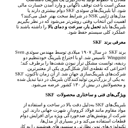
ممکن است باعث توقف ناگهانی و وارد آمدن خسارت مالی
شود. آیا بلبرینگ‌های سوئدی SKF دوام بیشتری دارند یا
مدل‌های ژاپنی NSK در شرایط سخت بهتر عمل می‌کنند؟
اهمیت این انتخاب وقتی روشن‌تر می‌شود که در نظر بگیریم
بلبرینگ‌ها باید
تحمل بار، سرعت و دمای بالا
را داشته باشند تا
عملکرد کلی سیستم حفظ شود.
معرفی برند
SKF
برند SKF در سال ۱۹۰۷ میلادی توسط مهندس سوئدی Sven
Wingquist تأسیس شد. او با اختراع بلبرینگ خودتنظیم دو
ردیفه، توانست مشکل تراز نبودن شفت‌ها را برطرف کند؛
اختراعی که نقطه‌ی آغاز شکل‌گیری یکی از معتبرترین
شرکت‌های بلبرینگ‌سازی جهان شد. از آن زمان تاکنون، SKF
به یکی از بزرگ‌ترین تولیدکنندگان بلبرینگ در دنیا تبدیل شده
و محصولاتش در بیش از ۱۳۰ کشور عرضه می‌شود.
ویژگی‌های فنی و ساختاری محصولات
SKF
بلبرینگ‌های SKF به‌دلیل دقت بالا در ساخت و استفاده از
مواد مقاوم مانند فولاد کروم‌دار، شهرت جهانی دارند. این
شرکت از پوشش‌های ضدخوردگی ویژه برای افزایش دوام
قطعات استفاده می‌کند و در بسیاری از مدل‌ها،
تکنولوژی‌های نوین نظارتی و سنسورهای هوشمند را به کار