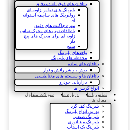
یاتاقان های فوق العاده دقیق
بلبرینگ های تماس زاویه ای
رولبرینگ های ساچمه استوانه
ای
مهره چاگنت های دقیق
یاطاقان توپ های محرک تماس
زاویه ای برای محرک های پیچ
دار
سنج
واحدهای بلبرینگ
محفظه های بلبرینگ
یاتاقان های ساده
بوش ، واشر رانش و نوار
یاتاقان ها و سیستم های مغناطیسی
بازاریابی خودرو
انواع گریس ها
تماس با ما
درباره ما
سوالات متداول
مقاله ها
بلبرینگ کف گرد
بورس انواع بلبرینگ
بلبرینگ صنعتی
بلبرینگ مینیاتوری
بلبرینگ بک استاپ