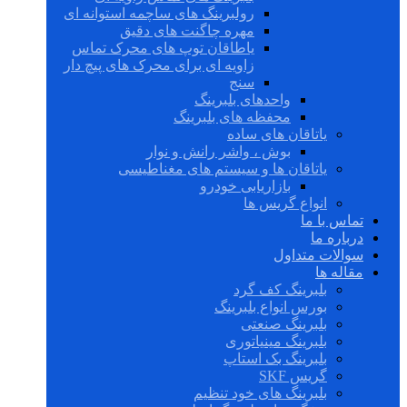
رولبرینگ های ساچمه استوانه ای
مهره چاگنت های دقیق
یاطاقان توپ های محرک تماس
زاویه ای برای محرک های پیچ دار
سنج
واحدهای بلبرینگ
محفظه های بلبرینگ
یاتاقان های ساده
بوش ، واشر رانش و نوار
یاتاقان ها و سیستم های مغناطیسی
بازاریابی خودرو
انواع گریس ها
تماس با ما
درباره ما
سوالات متداول
مقاله ها
بلبرینگ کف گرد
بورس انواع بلبرینگ
بلبرینگ صنعتی
بلبرینگ مینیاتوری
بلبرینگ بک استاپ
گریس SKF
بلبرینگ های خود تنظیم