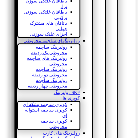
یاطاقان غلتکی سوزن
تراز
یاطاقان غلتکی سوزنی
ترکیبی
یاتاقان های مشترک
جهانی
اجزای غلتک سوزنی
رولبرینگهای ساچمه مخروطی
رولبرینگ ساچمه
مخروطی یک ردیفه
رولبرینگ های ساچمه
مخروطی
رولبرینگ ساچمه
مخروطی دو ردیفه
رولبرینگ ساچمه
مخروطی چهار ردیفه
SKF رولبرینگ
کوپری ها
کوپری ساچمه بشکه ای
کوپری ساچمه استوانه
ای
کوپری ساچمه
مخروطی
رولبرینگ های کارب