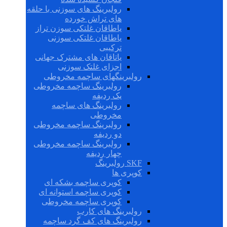
رولبرینگ های سوزنی با حلقه
های تراش خورده
یاطاقان غلتکی سوزن تراز
یاطاقان غلتکی سوزنی
ترکیبی
یاتاقان های مشترک جهانی
اجزای غلتک سوزنی
رولبرینگهای ساچمه مخروطی
رولبرینگ ساچمه مخروطی
یک ردیفه
رولبرینگ های ساچمه
مخروطی
رولبرینگ ساچمه مخروطی
دو ردیفه
رولبرینگ ساچمه مخروطی
چهار ردیفه
SKF رولبرینگ
کوپری ها
کوپری ساچمه بشکه ای
کوپری ساچمه استوانه ای
کوپری ساچمه مخروطی
رولبرینگ های کارب
رولبرینگ های کف گرد ساچمه