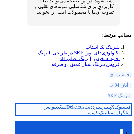
آشنا شوید. در این صفحه می‌توانید نکات
کاربردی برای شناسایی نمونه‌های تقلبی و
تفاوت آن‌ها با محصولات اصلی را بخوانید.
مطالب مرتبط:
بلبرینگ بک استاپ
تکنولوژی‌های نوین SKF در طراحی بلبرینگ‌
نحوه تشخیص بلبرینگ اصلی skf
فروش بلرینگ شیار عمیق دو طرفه
وفا سیمری
4 آبان 1404
بلبرینگ SKF
فیسبوک
X
پینترست
رددیت
Delicious
لینکدین
واتس
اپ
تلگرام
ایمیل
لینک کوتاه