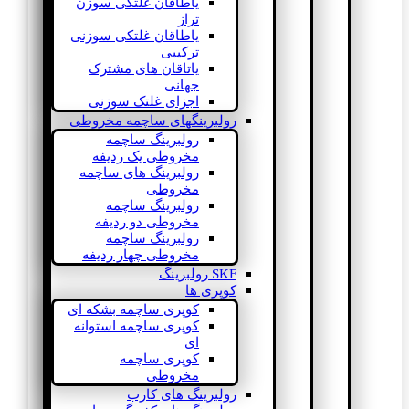
یاطاقان غلتکی سوزن
تراز
یاطاقان غلتکی سوزنی
ترکیبی
یاتاقان های مشترک
جهانی
اجزای غلتک سوزنی
رولبرینگهای ساچمه مخروطی
رولبرینگ ساچمه
مخروطی یک ردیفه
رولبرینگ های ساچمه
مخروطی
رولبرینگ ساچمه
مخروطی دو ردیفه
رولبرینگ ساچمه
مخروطی چهار ردیفه
SKF رولبرینگ
کوپری ها
کوپری ساچمه بشکه ای
کوپری ساچمه استوانه
ای
کوپری ساچمه
مخروطی
رولبرینگ های کارب