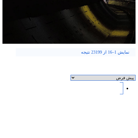
نمایش 1–16 از 23199 نتیجه