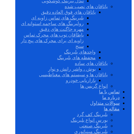
نیدل بیرینگ گوشکوبی
یاتاقان های نصب شده
یاتاقان های فوق العاده دقیق
بلبرینگ های تماس زاویه ای
رولبرینگ های ساچمه استوانه ای
مهره چاگنت های دقیق
یاطاقان توپ های محرک تماس
زاویه ای برای محرک های پیچ دار
سنج
واحدهای بلبرینگ
محفظه های بلبرینگ
یاتاقان های ساده
بوش ، واشر رانش و نوار
یاتاقان ها و سیستم های مغناطیسی
بازاریابی خودرو
انواع گریس ها
تماس با ما
درباره ما
سوالات متداول
مقاله ها
بلبرینگ کف گرد
بورس انواع بلبرینگ
بلبرینگ صنعتی
بلبرینگ مینیاتوری