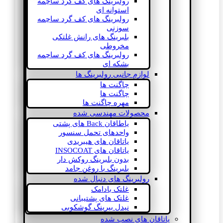
رولبرینگ های کف گرد ساچمه
استوانه ای
رولبرینگ های کف گرد ساچمه
سوزنی
بلبرینگ های رانش غلتکی
مخروطی
رولبرینگ های کف گرد ساچمه
بشکه ای
لوازم جانبی رولبرینگ ها
چاگنت ها
چاگنت ها
مهره چاگنت ها
محصولات مهندسی شده
یاطاقان Back های پشتی
واحدهای تحمل سنسور
یاتاقان های هیبریدی
یاتاقان های INSOCOAT
بدون بلبرینگ روکش دار
بلبرینگ با روغن جامد
رولبرینگ های دنبال شده
غلتک بادامک
غلتک های پشتیبانی
نیدل بیرینگ گوشکوبی
یاتاقان های نصب شده