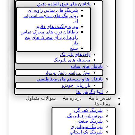
یاتاقان های فوق العاده دقیق
بلبرینگ های تماس زاویه ای
رولبرینگ های ساچمه استوانه
ای
مهره چاگنت های دقیق
یاطاقان توپ های محرک تماس
زاویه ای برای محرک های پیچ
دار
سنج
واحدهای بلبرینگ
محفظه های بلبرینگ
یاتاقان های ساده
بوش ، واشر رانش و نوار
یاتاقان ها و سیستم های مغناطیسی
بازاریابی خودرو
انواع گریس ها
تماس با ما
درباره ما
سوالات متداول
مقاله ها
بلبرینگ کف گرد
بورس انواع بلبرینگ
بلبرینگ صنعتی
بلبرینگ مینیاتوری
بلبرینگ بک استاپ