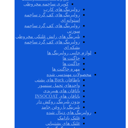
کوپری ساچمه مخروطی
رولبرینگ های کارب
رولبرینگ های کف گرد ساچمه
استوانه ای
رولبرینگ های کف گرد ساچمه
سوزنی
بلبرینگ های رانش غلتکی مخروطی
رولبرینگ های کف گرد ساچمه
بشکه ای
لوازم جانبی رولبرینگ ها
چاگنت ها
چاگنت ها
مهره چاگنت ها
محصولات مهندسی شده
یاطاقان Back های پشتی
واحدهای تحمل سنسور
یاتاقان های هیبریدی
یاتاقان های INSOCOAT
بدون بلبرینگ روکش دار
بلبرینگ با روغن جامد
رولبرینگ های دنبال شده
غلتک بادامک
غلتک های پشتیبانی