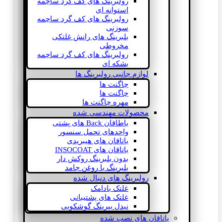
رولبرینگ های کف گرد ساچمه
استوانه ای
رولبرینگ های کف گرد ساچمه
سوزنی
بلبرینگ های رانش غلتکی
مخروطی
رولبرینگ های کف گرد ساچمه
بشکه ای
لوازم جانبی رولبرینگ ها
چاگنت ها
چاگنت ها
مهره چاگنت ها
محصولات مهندسی شده
یاطاقان Back های پشتی
واحدهای تحمل سنسور
یاتاقان های هیبریدی
یاتاقان های INSOCOAT
بدون بلبرینگ روکش دار
بلبرینگ با روغن جامد
رولبرینگ های دنبال شده
غلتک بادامک
غلتک های پشتیبانی
نیدل بیرینگ گوشکوبی
یاتاقان های نصب شده