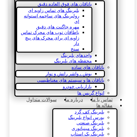
یاتاقان های فوق العاده دقیق
بلبرینگ های تماس زاویه ای
رولبرینگ های ساچمه استوانه
ای
مهره چاگنت های دقیق
یاطاقان توپ های محرک تماس
زاویه ای برای محرک های پیچ
دار
سنج
واحدهای بلبرینگ
محفظه های بلبرینگ
یاتاقان های ساده
بوش ، واشر رانش و نوار
یاتاقان ها و سیستم های مغناطیسی
بازاریابی خودرو
انواع گریس ها
تماس با ما
درباره ما
سوالات متداول
مقاله ها
بلبرینگ کف گرد
بورس انواع بلبرینگ
بلبرینگ صنعتی
بلبرینگ مینیاتوری
بلبرینگ بک استاپ