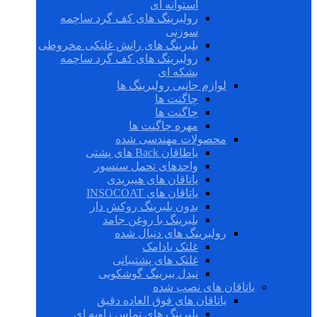
استوانه ای
رولبرینگ های کف گرد ساچمه
سوزنی
بلبرینگ های رانش غلتکی مخروطی
رولبرینگ های کف گرد ساچمه
بشکه ای
لوازم جانبی رولبرینگ ها
چاگنت ها
چاگنت ها
مهره چاگنت ها
محصولات مهندسی شده
یاطاقان Back های پشتی
واحدهای تحمل سنسور
یاتاقان های هیبریدی
یاتاقان های INSOCOAT
بدون بلبرینگ روکش دار
بلبرینگ با روغن جامد
رولبرینگ های دنبال شده
غلتک بادامک
غلتک های پشتیبانی
نیدل بیرینگ گوشکوبی
یاتاقان های نصب شده
یاتاقان های فوق العاده دقیق
بلبرینگ های تماس زاویه ای