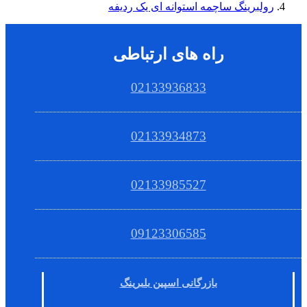
رولبرینگ ساچمه استوانه ای یک ردیفه
راه های ارتباطی
02133936833
02133934873
02133985527
09123306585
بازرگانی اسپین بلبرینگ