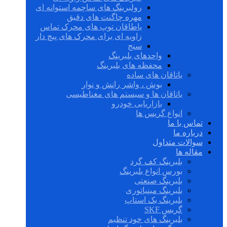
رولبرینگ های ساچمه استوانه ای
مهره چاگنت های دقیق
یاطاقان توپ های محرک تماس
زاویه ای برای محرک های پیچ دار
سنج
واحدهای بلبرینگ
محفظه های بلبرینگ
یاتاقان های ساده
بوش ، واشر رانش و نوار
یاتاقان ها و سیستم های مغناطیسی
بازاریابی خودرو
انواع گریس ها
تماس با ما
درباره ما
سوالات متداول
مقاله ها
بلبرینگ کف گرد
بورس انواع بلبرینگ
بلبرینگ صنعتی
بلبرینگ مینیاتوری
بلبرینگ بک استاپ
گریس SKF
بلبرینگ های خود تنظیم