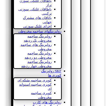
یاطاقان غلتکی سوزن
تراز
یاطاقان غلتکی سوزنی
ترکیبی
یاتاقان های مشترک
جهانی
اجزای غلتک سوزنی
رولبرینگهای ساچمه مخروطی
رولبرینگ ساچمه
مخروطی یک ردیفه
رولبرینگ های ساچمه
مخروطی
رولبرینگ ساچمه
مخروطی دو ردیفه
رولبرینگ ساچمه
مخروطی چهار ردیفه
SKF رولبرینگ
کوپری ها
کوپری ساچمه بشکه ای
کوپری ساچمه استوانه
ای
کوپری ساچمه
مخروطی
رولبرینگ های کارب