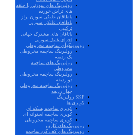
رولبرینگ های سوزنی با حلقه
های تراش خورده
یاطاقان غلتکی سوزن تراز
یاطاقان غلتکی سوزنی
ترکیبی
یاتاقان های مشترک جهانی
اجزای غلتک سوزنی
رولبرینگهای ساچمه مخروطی
رولبرینگ ساچمه مخروطی
یک ردیفه
رولبرینگ های ساچمه
مخروطی
رولبرینگ ساچمه مخروطی
دو ردیفه
رولبرینگ ساچمه مخروطی
چهار ردیفه
SKF رولبرینگ
کوپری ها
کوپری ساچمه بشکه ای
کوپری ساچمه استوانه ای
کوپری ساچمه مخروطی
رولبرینگ های کارب
رولبرینگ های کف گرد ساچمه