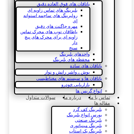
یاتاقان های فوق العاده دقیق
بلبرینگ های تماس زاویه ای
رولبرینگ های ساچمه استوانه
ای
مهره چاگنت های دقیق
یاطاقان توپ های محرک تماس
زاویه ای برای محرک های پیچ
دار
سنج
واحدهای بلبرینگ
محفظه های بلبرینگ
یاتاقان های ساده
بوش ، واشر رانش و نوار
یاتاقان ها و سیستم های مغناطیسی
بازاریابی خودرو
انواع گریس ها
تماس با ما
درباره ما
سوالات متداول
مقاله ها
بلبرینگ کف گرد
بورس انواع بلبرینگ
بلبرینگ صنعتی
بلبرینگ مینیاتوری
بلبرینگ بک استاپ