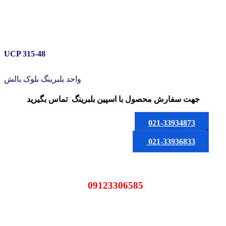
UCP 315-48
واحد بلبرینگ بلوک بالش
جهت سفارش محصول
با اسپین بلبرینگ
تماس بگیرید
021-33934873
یا
021-33936833
09123306585