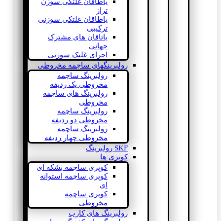
یاطاقان غلتکی سوزن
تراز
یاطاقان غلتکی سوزنی
ترکیبی
یاتاقان های مشترک
جهانی
اجزای غلتک سوزنی
رولبرینگهای ساچمه مخروطی
رولبرینگ ساچمه
مخروطی یک ردیفه
رولبرینگ های ساچمه
مخروطی
رولبرینگ ساچمه
مخروطی دو ردیفه
رولبرینگ ساچمه
مخروطی چهار ردیفه
SKF رولبرینگ
کوپری ها
کوپری ساچمه بشکه ای
کوپری ساچمه استوانه
ای
کوپری ساچمه
مخروطی
رولبرینگ های کارب