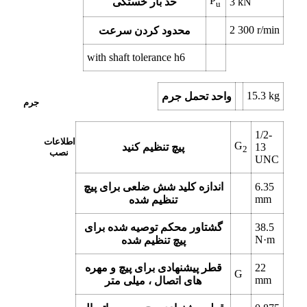
P
kN
3
حد بار خستگی
u
2 300
r/min
محدود کردن سرعت
with shaft tolerance h6
15.3
kg
واحد تحمل جرم
جرم
1/2-
اطلاعات
G
13
پیچ تنظیم کنید
2
نصب
UNC
6.35
اندازه کلید شش ضلعی برای پیچ
mm
تنظیم شده
38.5
گشتاور محکم توصیه شده برای
N·m
پیچ تنظیم شده
22
قطر پیشنهادی برای پیچ و مهره
G
mm
های اتصال ، میلی متر