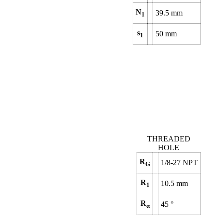
N
39.5
mm
1
s
50
mm
1
THREADED
HOLE
R
1/8-27 NPT
G
R
10.5
mm
1
R
45
°
α