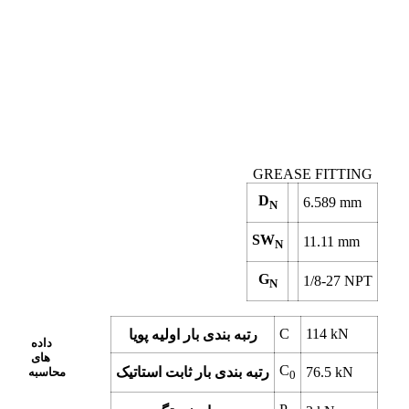
GREASE FITTING
D
6.589
mm
N
SW
11.11
mm
N
G
1/8-27 NPT
N
C
114
kN
رتبه بندی بار اولیه پویا
داده
های
C
kN
76.5
رتبه بندی بار ثابت استاتیک
محاسبه
0