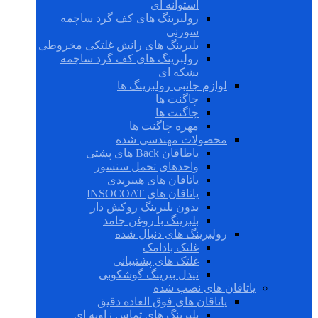
استوانه ای
رولبرینگ های کف گرد ساچمه
سوزنی
بلبرینگ های رانش غلتکی مخروطی
رولبرینگ های کف گرد ساچمه
بشکه ای
لوازم جانبی رولبرینگ ها
چاگنت ها
چاگنت ها
مهره چاگنت ها
محصولات مهندسی شده
یاطاقان Back های پشتی
واحدهای تحمل سنسور
یاتاقان های هیبریدی
یاتاقان های INSOCOAT
بدون بلبرینگ روکش دار
بلبرینگ با روغن جامد
رولبرینگ های دنبال شده
غلتک بادامک
غلتک های پشتیبانی
نیدل بیرینگ گوشکوبی
یاتاقان های نصب شده
یاتاقان های فوق العاده دقیق
بلبرینگ های تماس زاویه ای