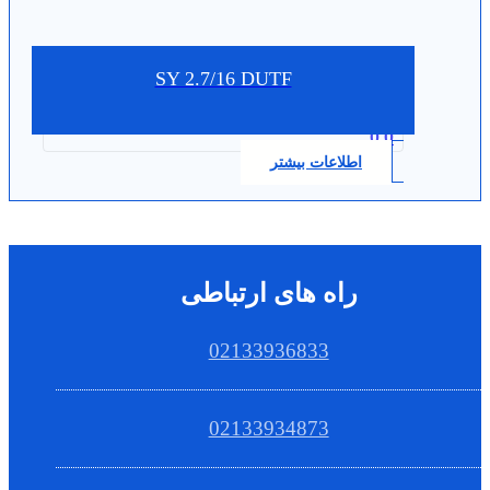
SY 2.7/16 DUTF
0.0
اطلاعات بیشتر
راه های ارتباطی
02133936833
02133934873