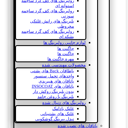
رولبرینگ های کف گرد ساچمه
استوانه ای
رولبرینگ های کف گرد ساچمه
سوزنی
بلبرینگ های رانش غلتکی
مخروطی
رولبرینگ های کف گرد ساچمه
بشکه ای
لوازم جانبی رولبرینگ ها
چاگنت ها
چاگنت ها
مهره چاگنت ها
محصولات مهندسی شده
یاطاقان Back های پشتی
واحدهای تحمل سنسور
یاتاقان های هیبریدی
یاتاقان های INSOCOAT
بدون بلبرینگ روکش دار
بلبرینگ با روغن جامد
رولبرینگ های دنبال شده
غلتک بادامک
غلتک های پشتیبانی
نیدل بیرینگ گوشکوبی
یاتاقان های نصب شده