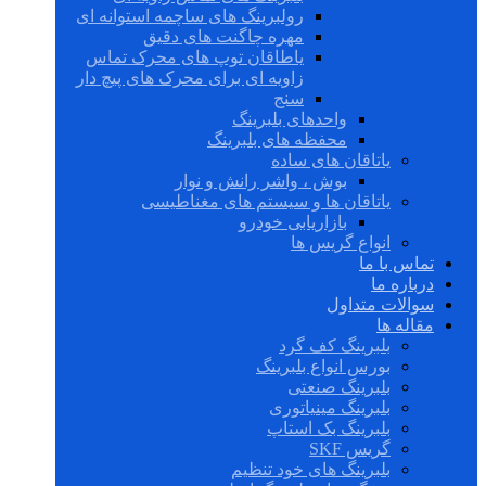
رولبرینگ های ساچمه استوانه ای
مهره چاگنت های دقیق
یاطاقان توپ های محرک تماس
زاویه ای برای محرک های پیچ دار
سنج
واحدهای بلبرینگ
محفظه های بلبرینگ
یاتاقان های ساده
بوش ، واشر رانش و نوار
یاتاقان ها و سیستم های مغناطیسی
بازاریابی خودرو
انواع گریس ها
تماس با ما
درباره ما
سوالات متداول
مقاله ها
بلبرینگ کف گرد
بورس انواع بلبرینگ
بلبرینگ صنعتی
بلبرینگ مینیاتوری
بلبرینگ بک استاپ
گریس SKF
بلبرینگ های خود تنظیم