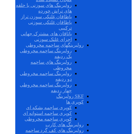
رولبرینگ های سوزنی با حلقه
های تراش خورده
یاطاقان غلتکی سوزن تراز
یاطاقان غلتکی سوزنی
ترکیبی
یاتاقان های مشترک جهانی
اجزای غلتک سوزنی
رولبرینگهای ساچمه مخروطی
رولبرینگ ساچمه مخروطی
یک ردیفه
رولبرینگ های ساچمه
مخروطی
رولبرینگ ساچمه مخروطی
دو ردیفه
رولبرینگ ساچمه مخروطی
چهار ردیفه
SKF رولبرینگ
کوپری ها
کوپری ساچمه بشکه ای
کوپری ساچمه استوانه ای
کوپری ساچمه مخروطی
رولبرینگ های کارب
رولبرینگ های کف گرد ساچمه