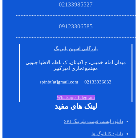
02133985527
09123306585
بازرگانی اسپین بلبرینگ
میدان امام خمینی، خ اکباتان، ک ناظم الاطبا جنوبی
مجتمع تجاری امیرکبیر
–
spinbt[at]gmail.com
02133936833
Whatsapp
Telegram
لینک های مفید
دانلود لیست قیمت بلبرینگSKF
دانلود کاتالوگ ها