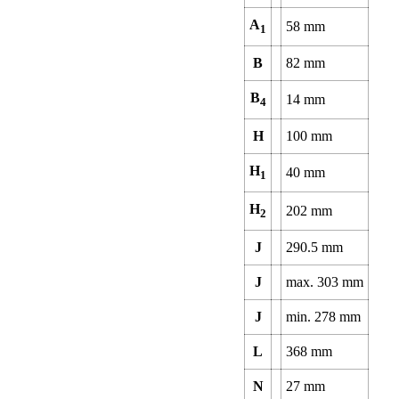
A
58
mm
1
B
82
mm
B
14
mm
4
H
100
mm
H
40
mm
1
H
202
mm
2
J
290.5
mm
J
max.
303
mm
J
min.
278
mm
L
368
mm
N
27
mm