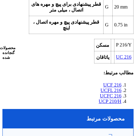
قطر پیشنهادی برای پیچ و مهره های
G
20
mm
اتصال ، میلی متر
قطر پیشنهادی پیچ و مهره اتصال ،
G
0.75
in
اینچ
P 216/Y
مسکن
محصولات
گنجانده
UC 216
یاتاقان
شده
مطالب مرتبط:
UCF 216
UCFL 216
UCFC 216
UCP 210/H
محصولات مرتبط