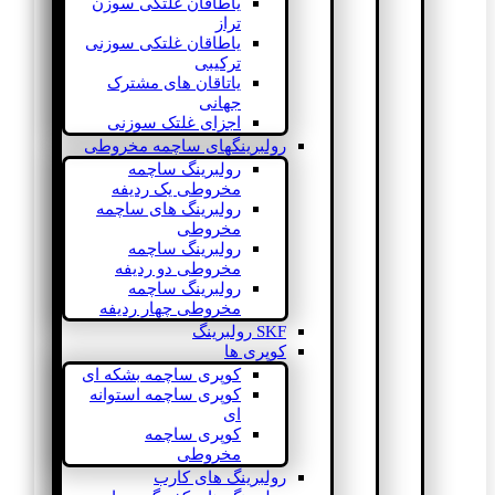
یاطاقان غلتکی سوزن
تراز
یاطاقان غلتکی سوزنی
ترکیبی
یاتاقان های مشترک
جهانی
اجزای غلتک سوزنی
رولبرینگهای ساچمه مخروطی
رولبرینگ ساچمه
مخروطی یک ردیفه
رولبرینگ های ساچمه
مخروطی
رولبرینگ ساچمه
مخروطی دو ردیفه
رولبرینگ ساچمه
مخروطی چهار ردیفه
SKF رولبرینگ
کوپری ها
کوپری ساچمه بشکه ای
کوپری ساچمه استوانه
ای
کوپری ساچمه
مخروطی
رولبرینگ های کارب