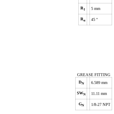
R
5
mm
1
R
45
°
α
GREASE FITTING
D
6.589
mm
N
SW
11.11
mm
N
G
1/8-27 NPT
N