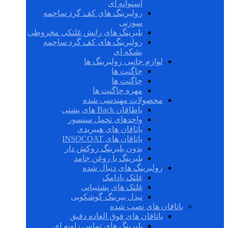
استوانه ای
رولبرینگ های کف گرد ساچمه
سوزنی
بلبرینگ های رانش غلتکی مخروطی
رولبرینگ های کف گرد ساچمه
بشکه ای
لوازم جانبی رولبرینگ ها
چاگنت ها
چاگنت ها
مهره چاگنت ها
محصولات مهندسی شده
یاطاقان Back های پشتی
واحدهای تحمل سنسور
یاتاقان های هیبریدی
یاتاقان های INSOCOAT
بدون بلبرینگ روکش دار
بلبرینگ با روغن جامد
رولبرینگ های دنبال شده
غلتک بادامک
غلتک های پشتیبانی
نیدل بیرینگ گوشکوبی
یاتاقان های نصب شده
یاتاقان های فوق العاده دقیق
بلبرینگ های تماس زاویه ای