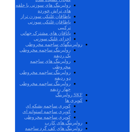
رولبرینگ های سوزنی با حلقه
های تراش خورده
یاطاقان غلتکی سوزن تراز
یاطاقان غلتکی سوزنی
ترکیبی
یاتاقان های مشترک جهانی
اجزای غلتک سوزنی
رولبرینگهای ساچمه مخروطی
رولبرینگ ساچمه مخروطی
یک ردیفه
رولبرینگ های ساچمه
مخروطی
رولبرینگ ساچمه مخروطی
دو ردیفه
رولبرینگ ساچمه مخروطی
چهار ردیفه
SKF رولبرینگ
کوپری ها
کوپری ساچمه بشکه ای
کوپری ساچمه استوانه ای
کوپری ساچمه مخروطی
رولبرینگ های کارب
رولبرینگ های کف گرد ساچمه