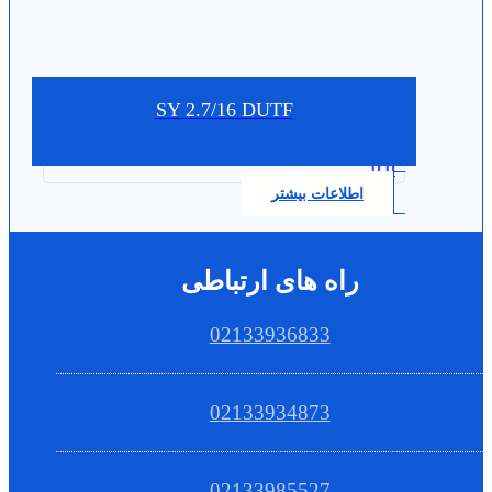
SY 2.7/16 DUTF
0.0
اطلاعات بیشتر
راه های ارتباطی
02133936833
02133934873
02133985527