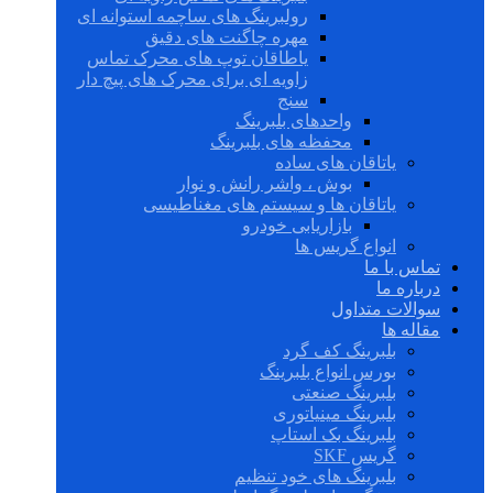
رولبرینگ های ساچمه استوانه ای
مهره چاگنت های دقیق
یاطاقان توپ های محرک تماس
زاویه ای برای محرک های پیچ دار
سنج
واحدهای بلبرینگ
محفظه های بلبرینگ
یاتاقان های ساده
بوش ، واشر رانش و نوار
یاتاقان ها و سیستم های مغناطیسی
بازاریابی خودرو
انواع گریس ها
تماس با ما
درباره ما
سوالات متداول
مقاله ها
بلبرینگ کف گرد
بورس انواع بلبرینگ
بلبرینگ صنعتی
بلبرینگ مینیاتوری
بلبرینگ بک استاپ
گریس SKF
بلبرینگ های خود تنظیم