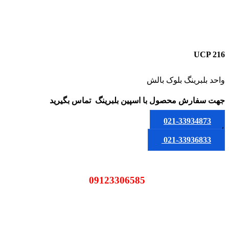
UCP 216
واحد بلبرینگ بلوک بالش
جهت سفارش محصول
با اسپین بلبرینگ
تماس بگیرید
021-33934873
یا
021-33936833
09123306585