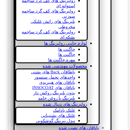
رولبرینگ های کف گرد ساچمه
استوانه ای
رولبرینگ های کف گرد ساچمه
سوزنی
بلبرینگ های رانش غلتکی
مخروطی
رولبرینگ های کف گرد ساچمه
بشکه ای
لوازم جانبی رولبرینگ ها
چاگنت ها
چاگنت ها
مهره چاگنت ها
محصولات مهندسی شده
یاطاقان Back های پشتی
واحدهای تحمل سنسور
یاتاقان های هیبریدی
یاتاقان های INSOCOAT
بدون بلبرینگ روکش دار
بلبرینگ با روغن جامد
رولبرینگ های دنبال شده
غلتک بادامک
غلتک های پشتیبانی
نیدل بیرینگ گوشکوبی
یاتاقان های نصب شده