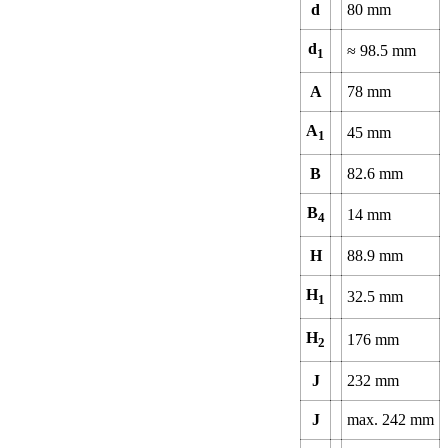
d
80
mm
d
≈
98.5
mm
1
A
78
mm
A
45
mm
1
B
82.6
mm
B
14
mm
4
H
88.9
mm
H
32.5
mm
1
H
176
mm
2
J
232
mm
J
max.
242
mm