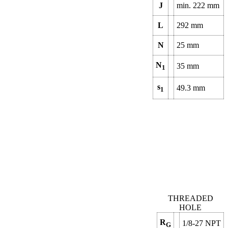
J
min.
222
mm
L
292
mm
N
25
mm
N
35
mm
1
s
49.3
mm
1
THREADED
HOLE
R
1/8-27 NPT
G