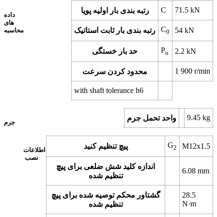
C
71.5
kN
رتبه بندی بار اولیه پویا
داده
های
C
kN
54
رتبه بندی بار ثابت استاتیک
محاسبه
0
P
kN
2.2
حد بار خستگی
u
1 900
r/min
محدود کردن سرعت
with shaft tolerance h6
9.45
kg
واحد تحمل جرم
جرم
G
M12x1.5
پیچ تنظیم کنید
2
اطلاعات
نصب
اندازه کلید شش ضلعی برای پیچ
6.08
mm
تنظیم شده
28.5
گشتاور محکم توصیه شده برای پیچ
N·m
تنظیم شده