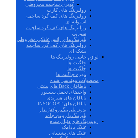
کوپری ساچمه مخروطی
رولبرینگ های کارب
رولبرینگ های کف گرد ساچمه
استوانه ای
رولبرینگ های کف گرد ساچمه
سوزنی
بلبرینگ های رانش غلتکی مخروطی
رولبرینگ های کف گرد ساچمه
بشکه ای
لوازم جانبی رولبرینگ ها
چاگنت ها
چاگنت ها
مهره چاگنت ها
محصولات مهندسی شده
یاطاقان Back های پشتی
واحدهای تحمل سنسور
یاتاقان های هیبریدی
یاتاقان های INSOCOAT
بدون بلبرینگ روکش دار
بلبرینگ با روغن جامد
رولبرینگ های دنبال شده
غلتک بادامک
غلتک های پشتیبانی