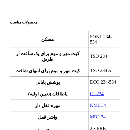
محصولات مناسب
SONL 234-
مسکن
534
کیت مهر و موم برای یک شافت از
TSO 234
طریق
TSO 234 A
کیت مهر و موم برای انتهای شافت
ECO 234-534
پوشش پایانی
C 2234
یاطاقان (تعیین اولیه)
KML 34
مهره قفل دار
MBL 34
واشر قفل
2 x
FRB