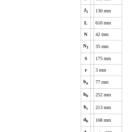
J
130
mm
1
L
610
mm
N
42
mm
N
35
mm
1
S
175
mm
r
3
mm
b
77
mm
a
b
252
mm
b
b
213
mm
c
d
168
mm
b