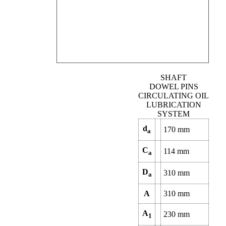
SHAFT
DOWEL PINS
CIRCULATING OIL
LUBRICATION
SYSTEM
d
170
mm
a
C
114
mm
a
D
310
mm
a
A
310
mm
A
230
mm
1