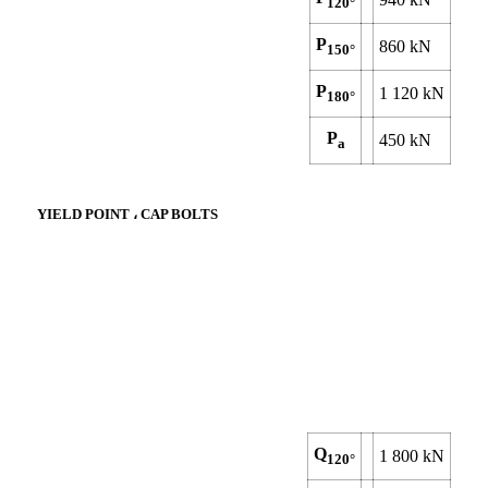
120°
P
860
kN
150°
P
1 120
kN
180°
P
450
kN
a
YIELD POINT ، CAP BOLTS
Q
1 800
kN
120°