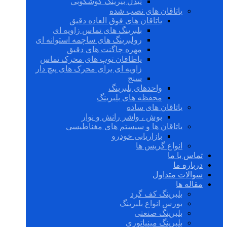
نیدل بیرینگ گوشکوبی
یاتاقان های نصب شده
یاتاقان های فوق العاده دقیق
بلبرینگ های تماس زاویه ای
رولبرینگ های ساچمه استوانه ای
مهره چاگنت های دقیق
یاطاقان توپ های محرک تماس
زاویه ای برای محرک های پیچ دار
سنج
واحدهای بلبرینگ
محفظه های بلبرینگ
یاتاقان های ساده
بوش ، واشر رانش و نوار
یاتاقان ها و سیستم های مغناطیسی
بازاریابی خودرو
انواع گریس ها
تماس با ما
درباره ما
سوالات متداول
مقاله ها
بلبرینگ کف گرد
بورس انواع بلبرینگ
بلبرینگ صنعتی
بلبرینگ مینیاتوری