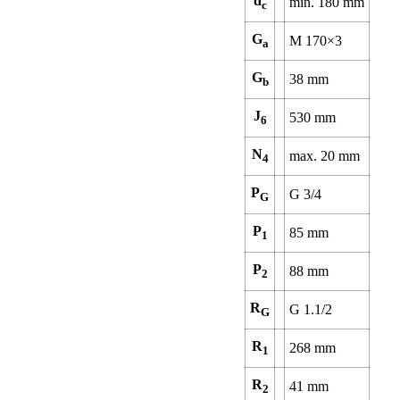
d
min.
180
mm
c
G
M 170×3
a
G
38
mm
b
J
530
mm
6
N
max.
20
mm
4
P
G 3/4
G
P
85
mm
1
P
88
mm
2
R
G 1.1/2
G
R
268
mm
1
R
41
mm
2