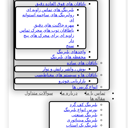
یاتاقان های فوق العاده دقیق
بلبرینگ های تماس زاویه ای
رولبرینگ های ساچمه استوانه
ای
مهره چاگنت های دقیق
یاطاقان توپ های محرک تماس
زاویه ای برای محرک های پیچ
دار
سنج
واحدهای بلبرینگ
محفظه های بلبرینگ
یاتاقان های ساده
بوش ، واشر رانش و نوار
یاتاقان ها و سیستم های مغناطیسی
بازاریابی خودرو
انواع گریس ها
تماس با ما
درباره ما
سوالات متداول
مقاله ها
بلبرینگ کف گرد
بورس انواع بلبرینگ
بلبرینگ صنعتی
بلبرینگ مینیاتوری
بلبرینگ بک استاپ