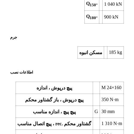
Q
1 040
kN
150°
Q
900
kN
180°
جرم
185
kg
مسکن انبوه
اطلاعات نصب
M 24×160
پیچ درپوش ، اندازه
350
N·m
پیچ درپوش ، باز گشتاور محکم
G
30
mm
پیچ پیچ ، اندازه مناسب
1 310
N·m
پیچ اتصال مناسب ، rec. گشتاور محکم