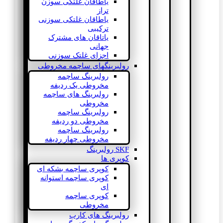
یاطاقان غلتکی سوزن
تراز
یاطاقان غلتکی سوزنی
ترکیبی
یاتاقان های مشترک
جهانی
اجزای غلتک سوزنی
رولبرینگهای ساچمه مخروطی
رولبرینگ ساچمه
مخروطی یک ردیفه
رولبرینگ های ساچمه
مخروطی
رولبرینگ ساچمه
مخروطی دو ردیفه
رولبرینگ ساچمه
مخروطی چهار ردیفه
SKF رولبرینگ
کوپری ها
کوپری ساچمه بشکه ای
کوپری ساچمه استوانه
ای
کوپری ساچمه
مخروطی
رولبرینگ های کارب