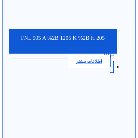
FNL 505 A %2B 1205 K %2B H 205
0.0
اطلاعات بیشتر