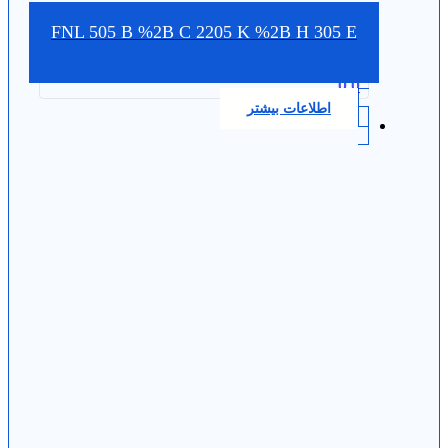
FNL 505 B %2B C 2205 K %2B H 305 E
0.0
اطلاعات بیشتر