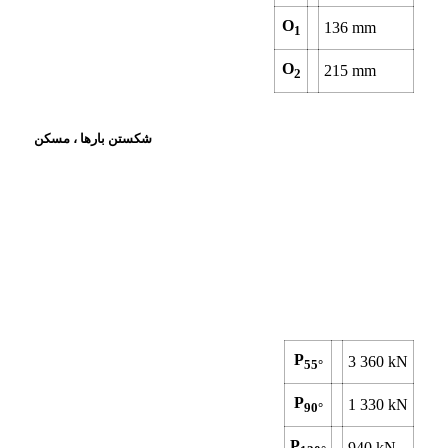
O
136
mm
1
O
215
mm
2
شکستن بارها ، مسکن
P
3 360
kN
55°
P
1 330
kN
90°
P
940
kN