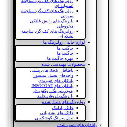
رولبرینگ های کف گرد ساچمه
استوانه ای
رولبرینگ های کف گرد ساچمه
سوزنی
بلبرینگ های رانش غلتکی
مخروطی
رولبرینگ های کف گرد ساچمه
بشکه ای
لوازم جانبی رولبرینگ ها
چاگنت ها
چاگنت ها
مهره چاگنت ها
محصولات مهندسی شده
یاطاقان Back های پشتی
واحدهای تحمل سنسور
یاتاقان های هیبریدی
یاتاقان های INSOCOAT
بدون بلبرینگ روکش دار
بلبرینگ با روغن جامد
رولبرینگ های دنبال شده
غلتک بادامک
غلتک های پشتیبانی
نیدل بیرینگ گوشکوبی
یاتاقان های نصب شده