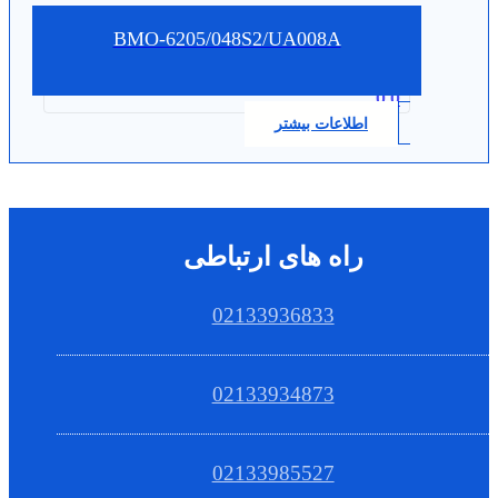
BMO-6205/048S2/UA008A
0.0
اطلاعات بیشتر
راه های ارتباطی
02133936833
02133934873
02133985527