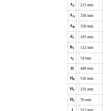
A
215
mm
2
A
330
mm
A
A
350
mm
B
d
195
mm
1
B
132
mm
1
s
54
mm
2
H
440
mm
H
530
mm
0
H
235
mm
1
H
70
mm
2
J
515
mm