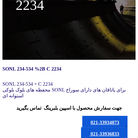
2234
SONL 234-534 %2B C 2234
SONL 234-534 + C 2234
محفظه های بلوک بلوکی SONL برای یاتاقان های دارای سوراخ
استوانه ای
جهت سفارش محصول
با اسپین بلبرینگ
تماس بگیرید
021-33934873
یا
021-33936833