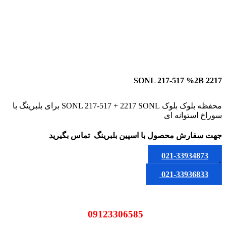
SONL 217-517 %2B 2217
محفظه بلوک بلوک SONL 217-517 + 2217 SONL برای بلبرینگ با
سوراخ استوانه ای
جهت سفارش محصول
با اسپین بلبرینگ
تماس بگیرید
021-33934873
یا
021-33936833
09123306585