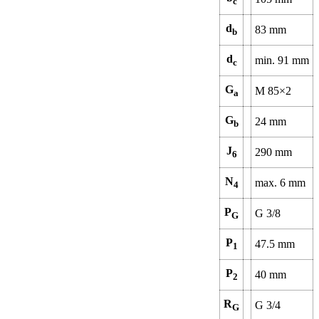
c
d
83
mm
b
d
min.
91
mm
c
G
M 85×2
a
G
24
mm
b
J
290
mm
6
N
max.
6
mm
4
P
G 3/8
G
P
47.5
mm
1
P
40
mm
2
R
G 3/4
G