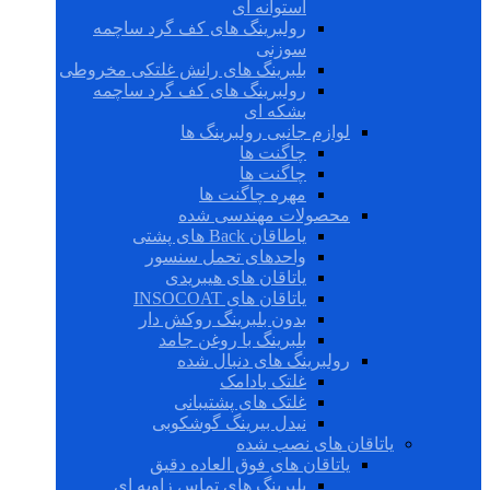
استوانه ای
رولبرینگ های کف گرد ساچمه
سوزنی
بلبرینگ های رانش غلتکی مخروطی
رولبرینگ های کف گرد ساچمه
بشکه ای
لوازم جانبی رولبرینگ ها
چاگنت ها
چاگنت ها
مهره چاگنت ها
محصولات مهندسی شده
یاطاقان Back های پشتی
واحدهای تحمل سنسور
یاتاقان های هیبریدی
یاتاقان های INSOCOAT
بدون بلبرینگ روکش دار
بلبرینگ با روغن جامد
رولبرینگ های دنبال شده
غلتک بادامک
غلتک های پشتیبانی
نیدل بیرینگ گوشکوبی
یاتاقان های نصب شده
یاتاقان های فوق العاده دقیق
بلبرینگ های تماس زاویه ای