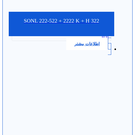
SONL 222-522 + 2222 K + H 322
0.0
اطلاعات بیشتر