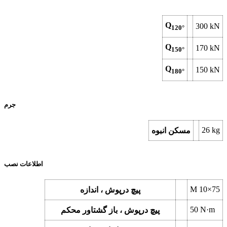
Q
300
kN
120°
Q
170
kN
150°
Q
150
kN
180°
جرم
26
kg
مسکن انبوه
اطلاعات نصب
M 10×75
پیچ درپوش ، اندازه
50
N·m
پیچ درپوش ، باز گشتاور محکم