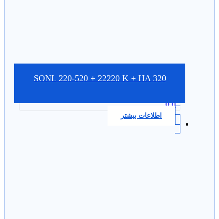
SONL 220-520 + 22220 K + HA 320
0.0
اطلاعات بیشتر