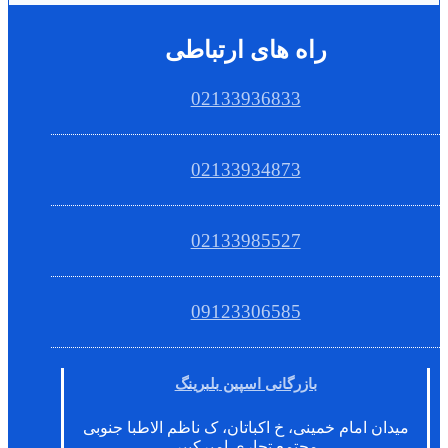
راه های ارتباطی
02133936833
02133934873
02133985527
09123306585
بازرگانی اسپین بلبرینگ
میدان امام خمینی، خ اکباتان، ک ناظم الاطبا جنوبی
مجتمع تجاری امیرکبیر