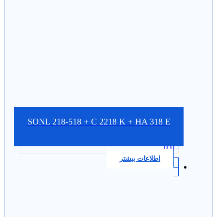
SONL 218-518 + C 2218 K + HA 318 E
0.0
اطلاعات بیشتر