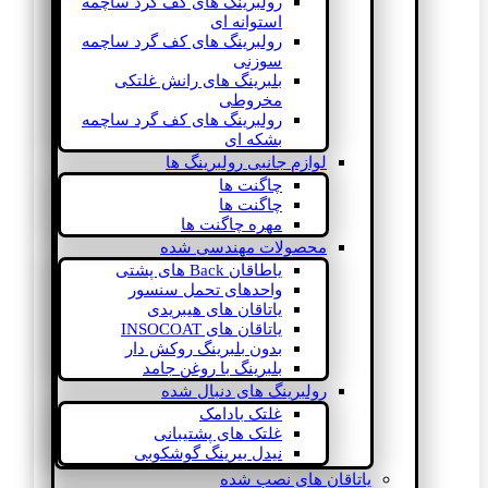
رولبرینگ های کف گرد ساچمه
استوانه ای
رولبرینگ های کف گرد ساچمه
سوزنی
بلبرینگ های رانش غلتکی
مخروطی
رولبرینگ های کف گرد ساچمه
بشکه ای
لوازم جانبی رولبرینگ ها
چاگنت ها
چاگنت ها
مهره چاگنت ها
محصولات مهندسی شده
یاطاقان Back های پشتی
واحدهای تحمل سنسور
یاتاقان های هیبریدی
یاتاقان های INSOCOAT
بدون بلبرینگ روکش دار
بلبرینگ با روغن جامد
رولبرینگ های دنبال شده
غلتک بادامک
غلتک های پشتیبانی
نیدل بیرینگ گوشکوبی
یاتاقان های نصب شده