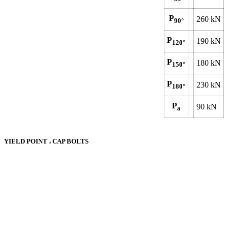
P
260
kN
90°
P
190
kN
120°
P
180
kN
150°
P
230
kN
180°
P
90
kN
a
YIELD POINT ، CAP BOLTS