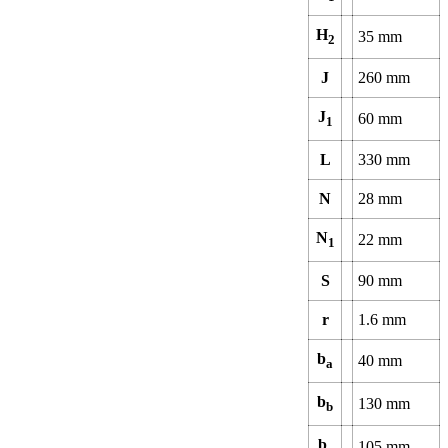
H
35
mm
2
J
260
mm
J
60
mm
1
L
330
mm
N
28
mm
N
22
mm
1
S
90
mm
r
1.6
mm
b
40
mm
a
b
130
mm
b
b
105
mm