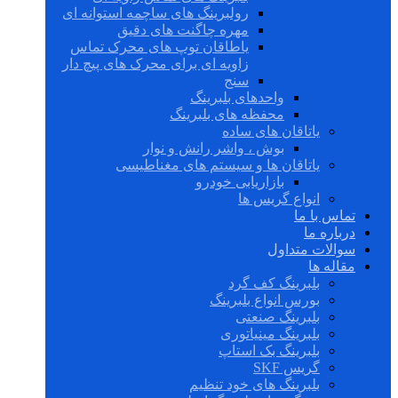
رولبرینگ های ساچمه استوانه ای
مهره چاگنت های دقیق
یاطاقان توپ های محرک تماس
زاویه ای برای محرک های پیچ دار
سنج
واحدهای بلبرینگ
محفظه های بلبرینگ
یاتاقان های ساده
بوش ، واشر رانش و نوار
یاتاقان ها و سیستم های مغناطیسی
بازاریابی خودرو
انواع گریس ها
تماس با ما
درباره ما
سوالات متداول
مقاله ها
بلبرینگ کف گرد
بورس انواع بلبرینگ
بلبرینگ صنعتی
بلبرینگ مینیاتوری
بلبرینگ بک استاپ
گریس SKF
بلبرینگ های خود تنظیم