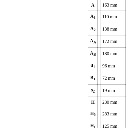
A
163
mm
A
110
mm
1
A
138
mm
2
A
172
mm
A
A
180
mm
B
d
96
mm
1
B
72
mm
1
s
19
mm
2
H
230
mm
H
283
mm
0
H
125
mm
1