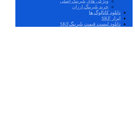
ویژگی های بلبرینگ اصلی
خرید بلبرینگ ارزان
دانلود کاتالوگ ها
ابزار SKF
دانلود لیست قیمت بلبرینگSKF
SONL 217-517 +
2217