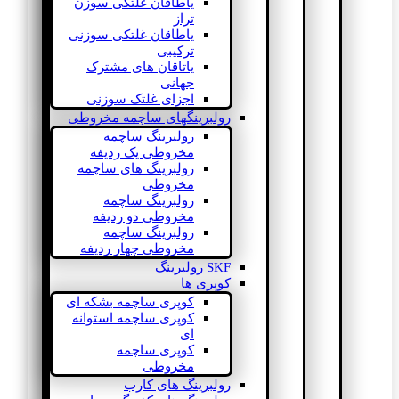
یاطاقان غلتکی سوزن
تراز
یاطاقان غلتکی سوزنی
ترکیبی
یاتاقان های مشترک
جهانی
اجزای غلتک سوزنی
رولبرینگهای ساچمه مخروطی
رولبرینگ ساچمه
مخروطی یک ردیفه
رولبرینگ های ساچمه
مخروطی
رولبرینگ ساچمه
مخروطی دو ردیفه
رولبرینگ ساچمه
مخروطی چهار ردیفه
SKF رولبرینگ
کوپری ها
کوپری ساچمه بشکه ای
کوپری ساچمه استوانه
ای
کوپری ساچمه
مخروطی
رولبرینگ های کارب