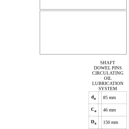
SHAFT
DOWEL PINS
CIRCULATING
OIL
LUBRICATION
SYSTEM
d
85
mm
a
C
46
mm
a
D
150
mm
a