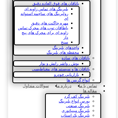
یاتاقان های فوق العاده دقیق
بلبرینگ های تماس زاویه ای
رولبرینگ های ساچمه استوانه
ای
مهره چاگنت های دقیق
یاطاقان توپ های محرک تماس
زاویه ای برای محرک های پیچ
دار
سنج
واحدهای بلبرینگ
محفظه های بلبرینگ
یاتاقان های ساده
بوش ، واشر رانش و نوار
یاتاقان ها و سیستم های مغناطیسی
بازاریابی خودرو
انواع گریس ها
تماس با ما
درباره ما
سوالات متداول
مقاله ها
بلبرینگ کف گرد
بورس انواع بلبرینگ
بلبرینگ صنعتی
بلبرینگ مینیاتوری
بلبرینگ بک استاپ