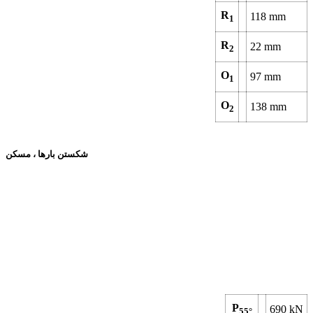
R
118
mm
1
R
22
mm
2
O
97
mm
1
O
138
mm
2
شکستن بارها ، مسکن
P
690
kN
55°