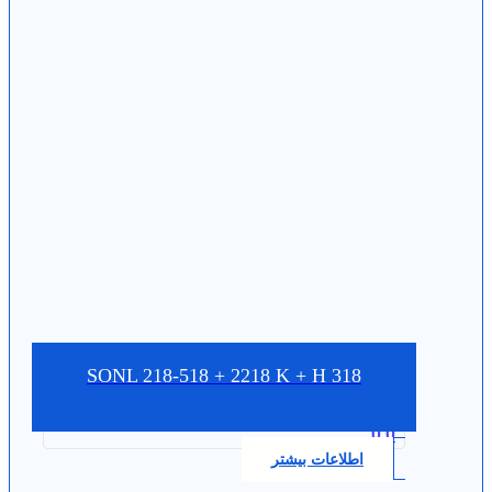
SONL 218-518 + 2218 K + H 318
0.0
اطلاعات بیشتر