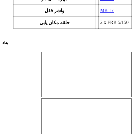
MB 17
واشر قفل
2 x
FRB 5/150
حلقه مکان یابی
ابعاد