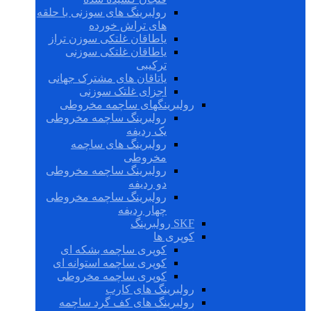
رولبرینگ های سوزنی با حلقه
های تراش خورده
یاطاقان غلتکی سوزن تراز
یاطاقان غلتکی سوزنی
ترکیبی
یاتاقان های مشترک جهانی
اجزای غلتک سوزنی
رولبرینگهای ساچمه مخروطی
رولبرینگ ساچمه مخروطی
یک ردیفه
رولبرینگ های ساچمه
مخروطی
رولبرینگ ساچمه مخروطی
دو ردیفه
رولبرینگ ساچمه مخروطی
چهار ردیفه
SKF رولبرینگ
کوپری ها
کوپری ساچمه بشکه ای
کوپری ساچمه استوانه ای
کوپری ساچمه مخروطی
رولبرینگ های کارب
رولبرینگ های کف گرد ساچمه