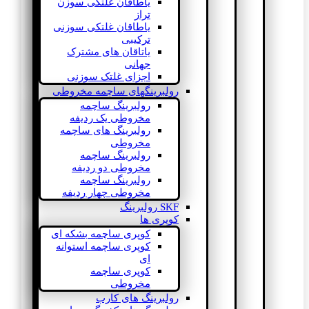
یاطاقان غلتکی سوزن
تراز
یاطاقان غلتکی سوزنی
ترکیبی
یاتاقان های مشترک
جهانی
اجزای غلتک سوزنی
رولبرینگهای ساچمه مخروطی
رولبرینگ ساچمه
مخروطی یک ردیفه
رولبرینگ های ساچمه
مخروطی
رولبرینگ ساچمه
مخروطی دو ردیفه
رولبرینگ ساچمه
مخروطی چهار ردیفه
SKF رولبرینگ
کوپری ها
کوپری ساچمه بشکه ای
کوپری ساچمه استوانه
ای
کوپری ساچمه
مخروطی
رولبرینگ های کارب