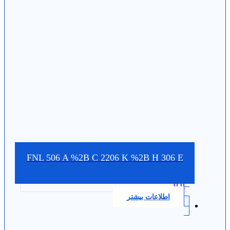
FNL 506 A %2B C 2206 K %2B H 306 E
0.0
اطلاعات بیشتر