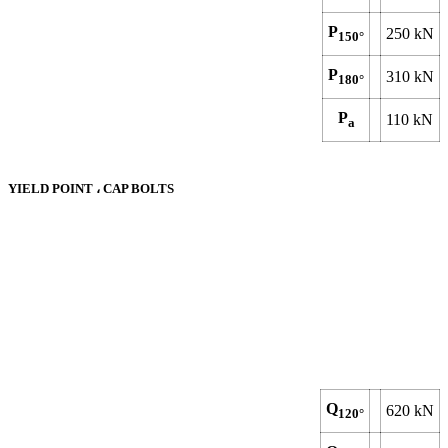
P
250
kN
150°
P
310
kN
180°
P
110
kN
a
YIELD POINT ، CAP BOLTS
Q
620
kN
120°