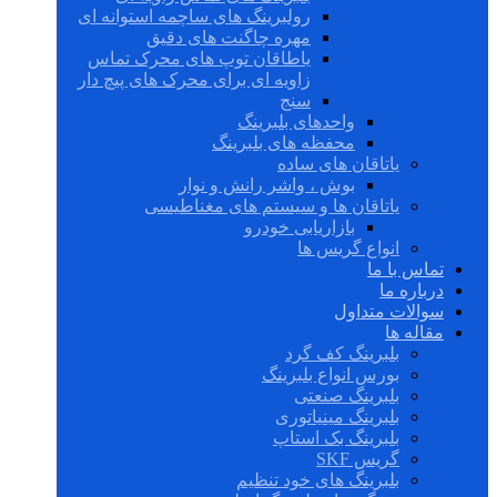
رولبرینگ های ساچمه استوانه ای
مهره چاگنت های دقیق
یاطاقان توپ های محرک تماس
زاویه ای برای محرک های پیچ دار
سنج
واحدهای بلبرینگ
محفظه های بلبرینگ
یاتاقان های ساده
بوش ، واشر رانش و نوار
یاتاقان ها و سیستم های مغناطیسی
بازاریابی خودرو
انواع گریس ها
تماس با ما
درباره ما
سوالات متداول
مقاله ها
بلبرینگ کف گرد
بورس انواع بلبرینگ
بلبرینگ صنعتی
بلبرینگ مینیاتوری
بلبرینگ بک استاپ
گریس SKF
بلبرینگ های خود تنظیم