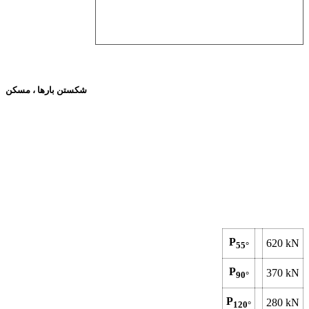
شکستن بارها ، مسکن
P
620
kN
55°
P
370
kN
90°
P
280
kN
120°