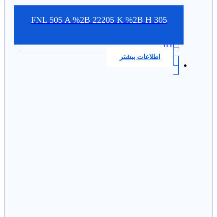
FNL 505 A %2B 22205 K %2B H 305
0.0
اطلاعات بیشتر