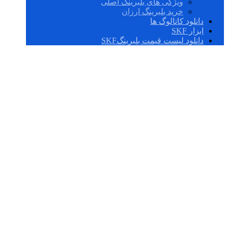
ویژگی های بلبرینگ اصلی
خرید بلبرینگ ارزان
دانلود کاتالوگ ها
ابزار SKF
دانلود لیست قیمت بلبرینگSKF
SNLN 3026 + C
4026-2CS5V/GEM9