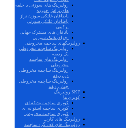
رولبرینگ های سوزنی با حلقه
های تراش خورده
یاطاقان غلتکی سوزن تراز
یاطاقان غلتکی سوزنی
ترکیبی
یاتاقان های مشترک جهانی
اجزای غلتک سوزنی
رولبرینگهای ساچمه مخروطی
رولبرینگ ساچمه مخروطی
یک ردیفه
رولبرینگ های ساچمه
مخروطی
رولبرینگ ساچمه مخروطی
دو ردیفه
رولبرینگ ساچمه مخروطی
چهار ردیفه
SKF رولبرینگ
کوپری ها
کوپری ساچمه بشکه ای
کوپری ساچمه استوانه ای
کوپری ساچمه مخروطی
رولبرینگ های کارب
رولبرینگ های کف گرد ساچمه