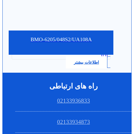
BMO-6205/048S2/UA108A
0.0
اطلاعات بیشتر
راه های ارتباطی
02133936833
02133934873