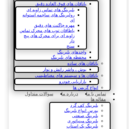
یاتاقان های فوق العاده دقیق
بلبرینگ های تماس زاویه ای
رولبرینگ های ساچمه استوانه
ای
مهره چاگنت های دقیق
یاطاقان توپ های محرک تماس
زاویه ای برای محرک های پیچ
دار
سنج
واحدهای بلبرینگ
محفظه های بلبرینگ
یاتاقان های ساده
بوش ، واشر رانش و نوار
یاتاقان ها و سیستم های مغناطیسی
بازاریابی خودرو
انواع گریس ها
تماس با ما
درباره ما
سوالات متداول
مقاله ها
بلبرینگ کف گرد
بورس انواع بلبرینگ
بلبرینگ صنعتی
بلبرینگ مینیاتوری
بلبرینگ بک استاپ