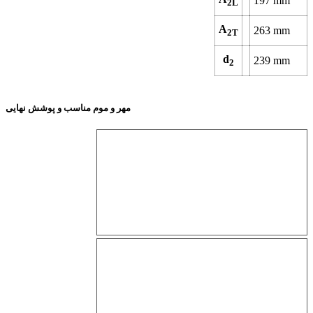
197
mm
2L
A
263
mm
2T
d
239
mm
2
مهر و موم مناسب و پوشش نهایی