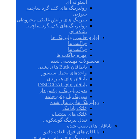
استوانه ای
رولبرینگ های کف گرد ساچمه
سوزنی
بلبرینگ های رانش غلتکی مخروطی
رولبرینگ های کف گرد ساچمه
بشکه ای
لوازم جانبی رولبرینگ ها
چاگنت ها
چاگنت ها
مهره چاگنت ها
محصولات مهندسی شده
یاطاقان Back های پشتی
واحدهای تحمل سنسور
یاتاقان های هیبریدی
یاتاقان های INSOCOAT
بدون بلبرینگ روکش دار
بلبرینگ با روغن جامد
رولبرینگ های دنبال شده
غلتک بادامک
غلتک های پشتیبانی
نیدل بیرینگ گوشکوبی
یاتاقان های نصب شده
یاتاقان های فوق العاده دقیق
بلبرینگ های تماس زاویه ای