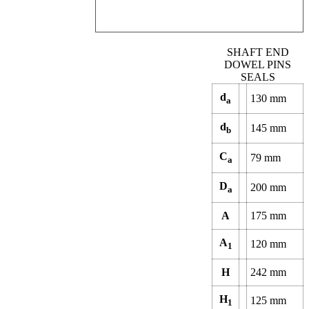
SHAFT END
DOWEL PINS
SEALS
d
130
mm
a
d
145
mm
b
C
79
mm
a
D
200
mm
a
A
175
mm
A
120
mm
1
H
242
mm
H
125
mm
1