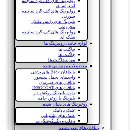
رولبرینگ های کف گرد ساچمه
استوانه ای
رولبرینگ های کف گرد ساچمه
سوزنی
بلبرینگ های رانش غلتکی
مخروطی
رولبرینگ های کف گرد ساچمه
بشکه ای
لوازم جانبی رولبرینگ ها
چاگنت ها
چاگنت ها
مهره چاگنت ها
محصولات مهندسی شده
یاطاقان Back های پشتی
واحدهای تحمل سنسور
یاتاقان های هیبریدی
یاتاقان های INSOCOAT
بدون بلبرینگ روکش دار
بلبرینگ با روغن جامد
رولبرینگ های دنبال شده
غلتک بادامک
غلتک های پشتیبانی
نیدل بیرینگ گوشکوبی
یاتاقان های نصب شده