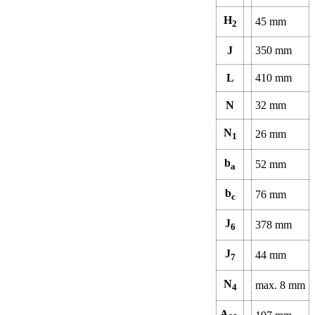
H
45
mm
2
J
350
mm
L
410
mm
N
32
mm
N
26
mm
1
b
52
mm
a
b
76
mm
c
J
378
mm
6
J
44
mm
7
N
max.
8
mm
4
A