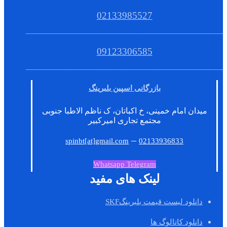
02133985527
09123306585
بازرگانی اسپین بلبرینگ
میدان امام خمینی، خ اکباتان، ک ناظم الاطبا جنوبی
مجتمع تجاری امیرکبیر
–
spinbt[at]gmail.com
02133936833
Whatsapp
Telegram
لینک های مفید
دانلود لیست قیمت بلبرینگSKF
دانلود کاتالوگ ها