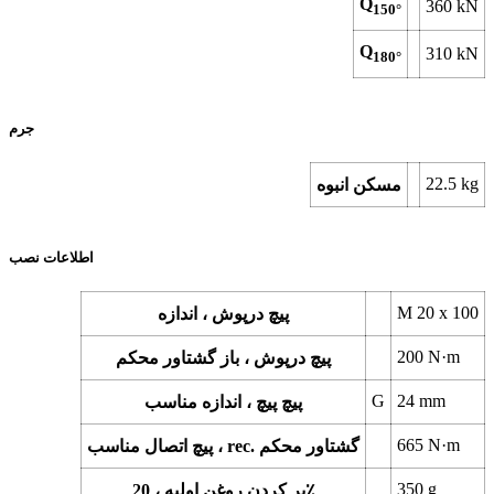
Q
360
kN
150°
Q
310
kN
180°
جرم
22.5
kg
مسکن انبوه
اطلاعات نصب
M 20 x 100
پیچ درپوش ، اندازه
200
N·m
پیچ درپوش ، باز گشتاور محکم
G
24
mm
پیچ پیچ ، اندازه مناسب
665
N·m
پیچ اتصال مناسب ، rec. گشتاور محکم
350
g
پر کردن روغن اولیه ، 20٪