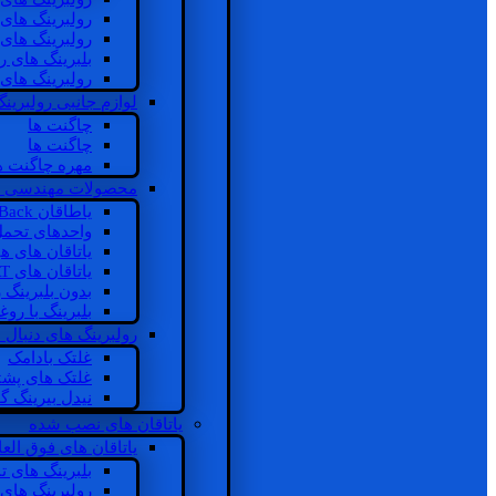
رولبرینگ های
رولبرینگ های
بلبرینگ های 
رولبرینگ های
لوازم جانبی رولبرینگ
چاگنت ها
چاگنت ها
مهره چاگنت ه
محصولات مهندسی 
یاطاقان Back های پشتی
واحدهای تحم
یاتاقان های ه
یاتاقان های INSOCOAT
بدون بلبرینگ 
بلبرینگ با رو
رولبرینگ های دنبال
غلتک بادامک
غلتک های پشت
نیدل بیرینگ 
یاتاقان های نصب شده
یاتاقان های فوق الع
بلبرینگ های ت
رولبرینگ های