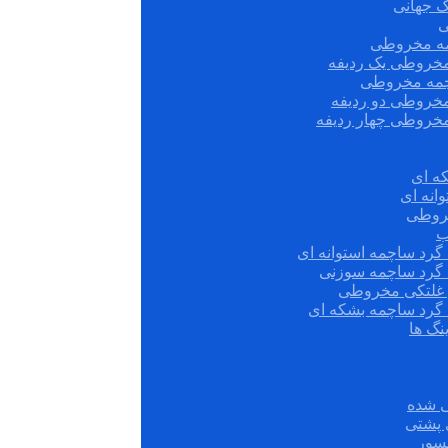
ک جهانی
ی
مه مخروطی
مخروطی یک ردیفه
چمه مخروطی
مخروطی دو ردیفه
مخروطی چهار ردیفه
ه ای
انه ای
روطی
ب
گرد ساچمه استوانه ای
 گرد ساچمه سوزنی
ش غلتکی مخروطی
 گرد ساچمه بشکه ای
نگ ها
 شده
سور