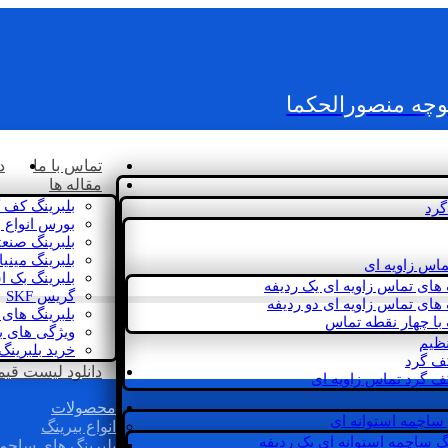
کوچه منصورالحکما
تماس با ما
د
مقاله ها
بلبرینگ کف 
گرد
بورس انواع ب
بلبرینگ صنع
بلبرینگ مینی
ماس زاویه ای
بلبرینگ بک 
 های تماس زاویه ای یک ردیفه
گریس SKF
 های تماس زاویه ای دو ردیفه
بلبرینگ های 
 با چهار نقطه تماس
ویژگی های ب
نظیم
خرید بلبرینگ
کف گرد
دانلود لیست قیمت 
ف گرد تماس زاویه ای
محصولات
 ساچمه استوانه ای
انواع بیرینگ
گ ساچمه استوانه ای یک ردیفه
بلبرینگ های ساچم