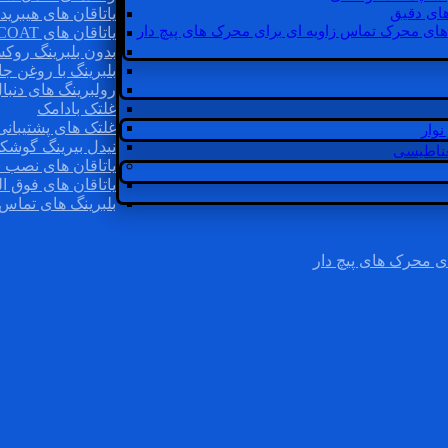
ای دقیق
یاتاقان های هیبرید
های محرک تماس زاویه ای برای محرک های پیچ دار
یاتاقان های INSOCOAT
بدون بلبرینگ روک
بلبرینگ با روغن جا
رولبرینگ های دنبا
غلتک بادامک
غلتک های پشتیبانی
وار
نیدل بیرینگ گوشک
غناطیسی
یاتاقان های نصب 
یاتاقان های فوق ال
بلبرینگ های تماس 
ی محرک های پیچ دار