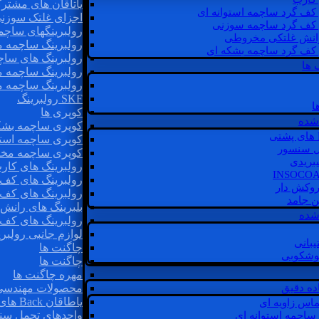
یاتاقان های مشتر
 کف گرد ساچمه استوانه ای
اجزای غلتک سوزن
 کف گرد ساچمه سوزنی
رولبرینگهای ساچ
رانش غلتکی مخروطی
رولبرینگ ساچمه 
 کف گرد ساچمه بشکه ای
رولبرینگ های سا
 ها
رولبرینگ ساچمه 
رولبرینگ ساچمه 
SKF رولبرینگ
ا
کوپری ها
شده
کوپری ساچمه بشک
کوپری ساچمه استو
ل سنسور
کوپری ساچمه مخ
یبریدی
رولبرینگ های کار
رولبرینگ های کف 
روکش دار
رولبرینگ های کف
غن جامد
بلبرینگ های ران
 شده
رولبرینگ های کف
لوازم جانبی رولبری
یبانی
چاگنت ها
گوشکوبی
چاگنت ها
مهره چاگنت ها
اده دقیق
محصولات مهندسی
یاطاقان Back های پشتی
ماس زاویه ای
واحدهای تحمل سن
 ساچمه استوانه ای