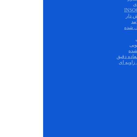
ی
ش دار
مد
ل شده
وبی
شده
عاده دقیق
زاویه ای