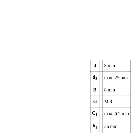
d
8
mm
d
max.
25
mm
2
B
8
mm
G
M 8
C
max.
6.5
mm
1
h
36
mm
1