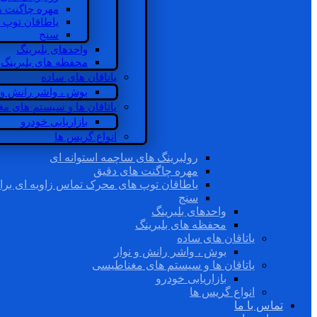
مهره چاگنت ه
یاطاقان توپ 
سنج
واحدهای بلبرینگ
محفظه های بلبرینگ
یاتاقان های ساده
بوش ، واشر رانش و ن
یاتاقان ها و سیستم های م
بازاریابی خودرو
انواع گریس ها
رولبرینگ های ساچمه استوانه ای
مهره چاگنت های دقیق
یاطاقان توپ های محرک تماس زاویه ای برا
سنج
واحدهای بلبرینگ
محفظه های بلبرینگ
یاتاقان های ساده
بوش ، واشر رانش و نوار
یاتاقان ها و سیستم های مغناطیسی
بازاریابی خودرو
انواع گریس ها
تماس با ما