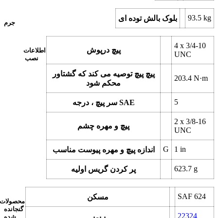
93.5
kg
بلوک بالش توده ای
جرم
4 x
3/4-10
پیچ درپوش
اطلاعات
UNC
نصب
پیچ پیچ توصیه می کند که گشتاور
203.4
N·m
محکم شود
5
سر پیچ ، درجه SAE
2 x
3/8-16
پیچ و مهره چشم
UNC
G
1
in
اندازه پیچ و مهره پیوست مناسب
623.7
g
پر کردن گریس اولیه
SAF 624
مسکن
محصولات
گنجانده
22324
شده