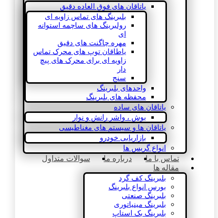
یاتاقان های فوق العاده دقیق
بلبرینگ های تماس زاویه ای
رولبرینگ های ساچمه استوانه
ای
مهره چاگنت های دقیق
یاطاقان توپ های محرک تماس
زاویه ای برای محرک های پیچ
دار
سنج
واحدهای بلبرینگ
محفظه های بلبرینگ
یاتاقان های ساده
بوش ، واشر رانش و نوار
یاتاقان ها و سیستم های مغناطیسی
بازاریابی خودرو
انواع گریس ها
تماس با ما
درباره ما
سوالات متداول
مقاله ها
بلبرینگ کف گرد
بورس انواع بلبرینگ
بلبرینگ صنعتی
بلبرینگ مینیاتوری
بلبرینگ بک استاپ