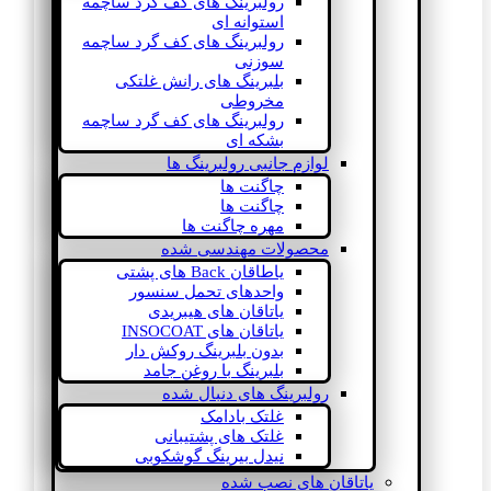
رولبرینگ های کف گرد ساچمه
استوانه ای
رولبرینگ های کف گرد ساچمه
سوزنی
بلبرینگ های رانش غلتکی
مخروطی
رولبرینگ های کف گرد ساچمه
بشکه ای
لوازم جانبی رولبرینگ ها
چاگنت ها
چاگنت ها
مهره چاگنت ها
محصولات مهندسی شده
یاطاقان Back های پشتی
واحدهای تحمل سنسور
یاتاقان های هیبریدی
یاتاقان های INSOCOAT
بدون بلبرینگ روکش دار
بلبرینگ با روغن جامد
رولبرینگ های دنبال شده
غلتک بادامک
غلتک های پشتیبانی
نیدل بیرینگ گوشکوبی
یاتاقان های نصب شده