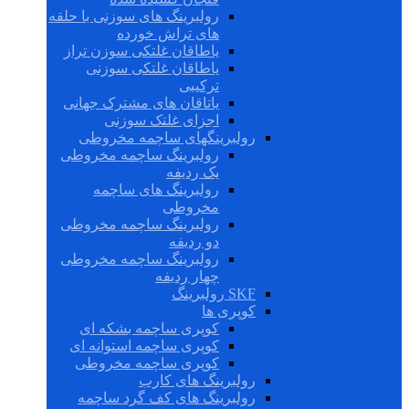
رولبرینگ های سوزنی با حلقه
های تراش خورده
یاطاقان غلتکی سوزن تراز
یاطاقان غلتکی سوزنی
ترکیبی
یاتاقان های مشترک جهانی
اجزای غلتک سوزنی
رولبرینگهای ساچمه مخروطی
رولبرینگ ساچمه مخروطی
یک ردیفه
رولبرینگ های ساچمه
مخروطی
رولبرینگ ساچمه مخروطی
دو ردیفه
رولبرینگ ساچمه مخروطی
چهار ردیفه
SKF رولبرینگ
کوپری ها
کوپری ساچمه بشکه ای
کوپری ساچمه استوانه ای
کوپری ساچمه مخروطی
رولبرینگ های کارب
رولبرینگ های کف گرد ساچمه