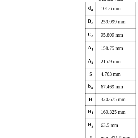
d
101.6
mm
a
D
259.999
mm
a
C
95.809
mm
a
A
158.75
mm
1
A
215.9
mm
2
S
4.763
mm
b
67.469
mm
a
H
320.675
mm
H
160.325
mm
1
H
63.5
mm
2
J
min.
431.8
mm