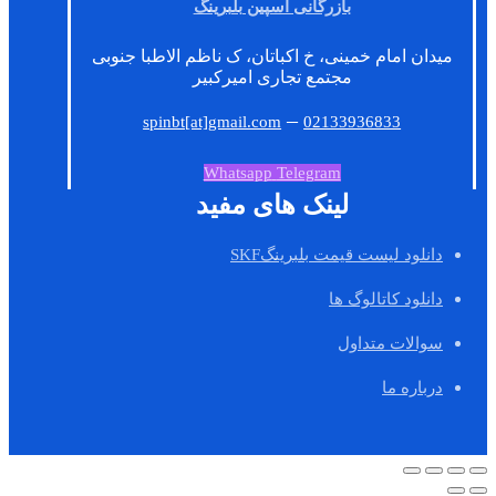
بازرگانی اسپین بلبرینگ
میدان امام خمینی، خ اکباتان، ک ناظم الاطبا جنوبی
مجتمع تجاری امیرکبیر
–
spinbt[at]gmail.com
02133936833
Whatsapp
Telegram
لینک های مفید
دانلود لیست قیمت بلبرینگSKF
دانلود کاتالوگ ها
سوالات متداول
درباره ما