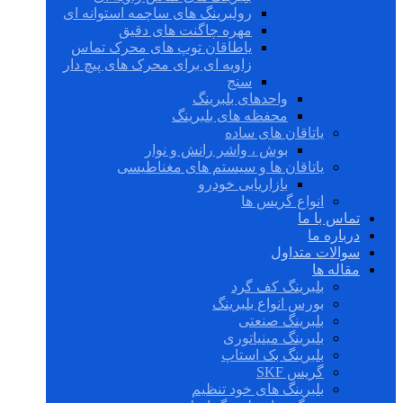
رولبرینگ های ساچمه استوانه ای
مهره چاگنت های دقیق
یاطاقان توپ های محرک تماس
زاویه ای برای محرک های پیچ دار
سنج
واحدهای بلبرینگ
محفظه های بلبرینگ
یاتاقان های ساده
بوش ، واشر رانش و نوار
یاتاقان ها و سیستم های مغناطیسی
بازاریابی خودرو
انواع گریس ها
تماس با ما
درباره ما
سوالات متداول
مقاله ها
بلبرینگ کف گرد
بورس انواع بلبرینگ
بلبرینگ صنعتی
بلبرینگ مینیاتوری
بلبرینگ بک استاپ
گریس SKF
بلبرینگ های خود تنظیم