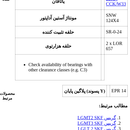
یاتاقان
CCK/W33
SNW
مونتاژ آستین آداپتور
124X4
SR-0-24
حلقه تثبیت کننده
2 x
LOR
حلقه هزارتوی
657
Check availability of bearings with
other clearance classes (e.g. C3)
EPR 14
پلاگین پایان (پسوند Y)
محصولات
مرتبط
مطالب مرتبط:
گریس LGMT2 SKF
گریس LGMT3 SKF
گریس LGLT 2 SKF