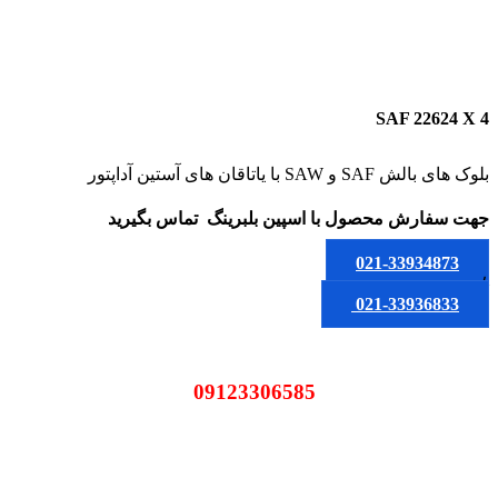
SAF 22624 X 4
بلوک های بالش SAF و SAW با یاتاقان های آستین آداپتور
جهت سفارش محصول
با اسپین بلبرینگ
تماس بگیرید
021-33934873
یا
021-33936833
09123306585