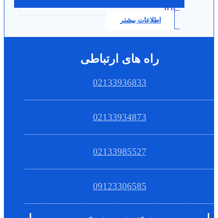
0.0
اطلاعات بیشتر
راه های ارتباطی
02133936833
02133934873
02133985527
09123306585