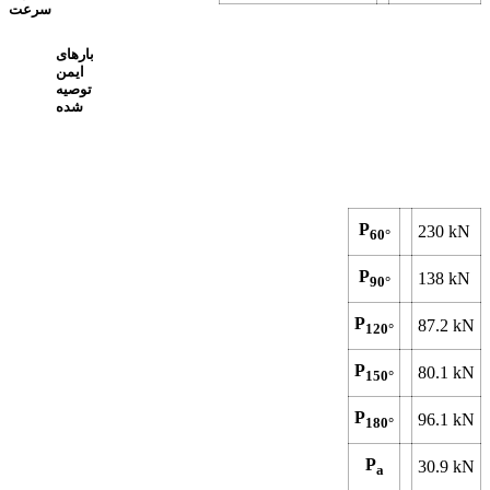
سرعت
بارهای
ایمن
توصیه
شده
P
230
kN
60°
P
138
kN
90°
P
87.2
kN
120°
P
80.1
kN
150°
P
96.1
kN
180°
P
30.9
kN
a