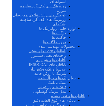
استوانه ای
رولبرینگ های کف گرد ساچمه
سوزنی
بلبرینگ های رانش غلتکی مخروطی
رولبرینگ های کف گرد ساچمه
بشکه ای
لوازم جانبی رولبرینگ ها
چاگنت ها
چاگنت ها
مهره چاگنت ها
محصولات مهندسی شده
یاطاقان Back های پشتی
واحدهای تحمل سنسور
یاتاقان های هیبریدی
یاتاقان های INSOCOAT
بدون بلبرینگ روکش دار
بلبرینگ با روغن جامد
رولبرینگ های دنبال شده
غلتک بادامک
غلتک های پشتیبانی
نیدل بیرینگ گوشکوبی
یاتاقان های نصب شده
یاتاقان های فوق العاده دقیق
بلبرینگ های تماس زاویه ای