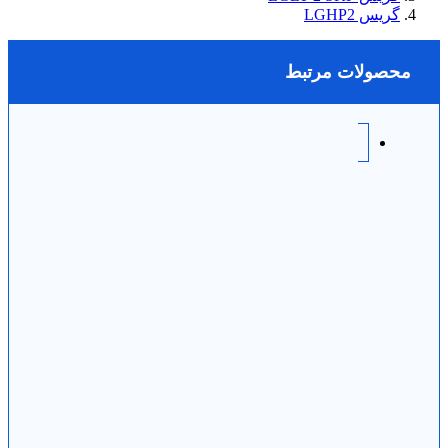
گریس LGHP2
محصولات مرتبط