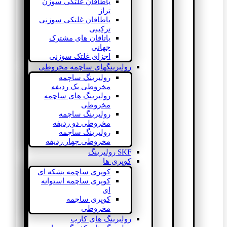
یاطاقان غلتکی سوزن
تراز
یاطاقان غلتکی سوزنی
ترکیبی
یاتاقان های مشترک
جهانی
اجزای غلتک سوزنی
رولبرینگهای ساچمه مخروطی
رولبرینگ ساچمه
مخروطی یک ردیفه
رولبرینگ های ساچمه
مخروطی
رولبرینگ ساچمه
مخروطی دو ردیفه
رولبرینگ ساچمه
مخروطی چهار ردیفه
SKF رولبرینگ
کوپری ها
کوپری ساچمه بشکه ای
کوپری ساچمه استوانه
ای
کوپری ساچمه
مخروطی
رولبرینگ های کارب