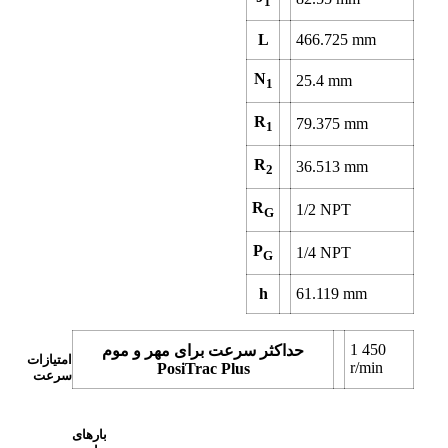
1
L
466.725
mm
N
25.4
mm
1
R
79.375
mm
1
R
36.513
mm
2
R
1/2 NPT
G
P
1/4 NPT
G
h
61.119
mm
1 450
حداکثر سرعت برای مهر و موم
امتیازات
r/min
PosiTrac Plus
سرعت
بارهای