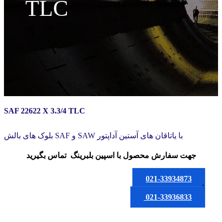
TLC
SAF 22622 X 3.3/4 TLC
بلوک های بالش SAF و SAW با یاتاقان های آستین آداپتور
جهت سفارش محصول
با اسپین بلبرینگ
تماس بگیرید
021-33934873
یا
021-33936833