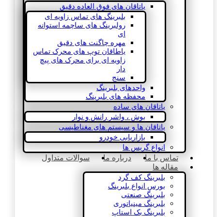
یاتاقان های فوق العاده دقیق
بلبرینگ های تماس زاویه ای
رولبرینگ های ساچمه استوانه
ای
مهره چاگنت های دقیق
یاطاقان توپ های محرک تماس
زاویه ای برای محرک های پیچ
دار
سنج
واحدهای بلبرینگ
محفظه های بلبرینگ
یاتاقان های ساده
بوش ، واشر رانش و نوار
یاتاقان ها و سیستم های مغناطیسی
بازاریابی خودرو
انواع گریس ها
تماس با ما
درباره ما
سوالات متداول
مقاله ها
بلبرینگ کف گرد
بورس انواع بلبرینگ
بلبرینگ صنعتی
بلبرینگ مینیاتوری
بلبرینگ بک استاپ