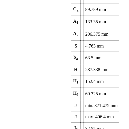
C
89.789
mm
a
A
133.35
mm
1
A
206.375
mm
2
S
4.763
mm
b
63.5
mm
a
H
287.338
mm
H
152.4
mm
1
H
60.325
mm
2
J
min.
371.475
mm
J
max.
406.4
mm
J
82.55
mm