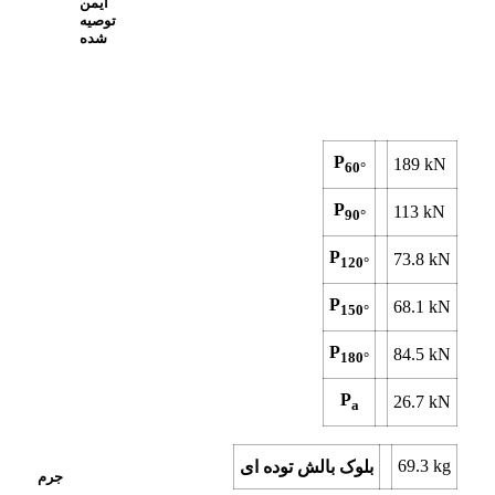
ایمن
توصیه
شده
P
189
kN
60°
P
113
kN
90°
P
73.8
kN
120°
P
68.1
kN
150°
P
84.5
kN
180°
P
26.7
kN
a
69.3
kg
بلوک بالش توده ای
جرم