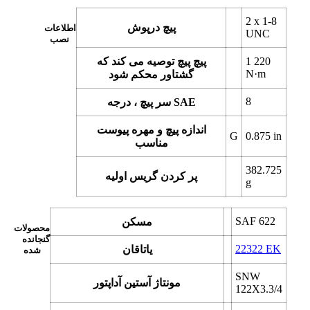
2 x
1-8
پیچ درپوش
اطلاعات
UNC
نصب
1 220
پیچ پیچ توصیه می کند که
N·m
گشتاور محکم شود
8
سر پیچ ، درجه SAE
اندازه پیچ و مهره پیوست
G
0.875
in
مناسب
382.725
پر کردن گریس اولیه
g
SAF 622
مسکن
محصولات
گنجانده
22322 EK
یاتاقان
شده
SNW
مونتاژ آستین آداپتور
122X3.3/4