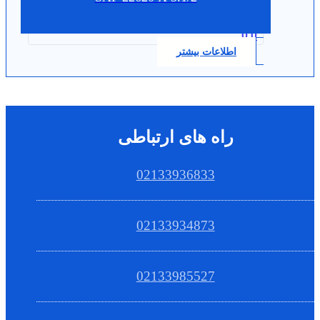
0.0
اطلاعات بیشتر
راه های ارتباطی
02133936833
02133934873
02133985527