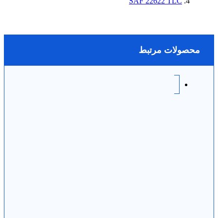
SAF 22622 TLC
محصولات مرتبط