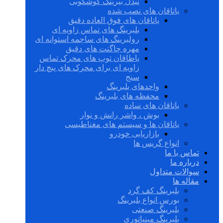
نیدل بیرینگ گوشکوبی
یاتاقان های نصب شده
یاتاقان های فوق العاده دقیق
بلبرینگ های تماس زاویه ای
رولبرینگ های ساچمه استوانه ای
مهره چاگنت های دقیق
یاطاقان توپ های محرک تماس
زاویه ای برای محرک های پیچ دار
سنج
واحدهای بلبرینگ
محفظه های بلبرینگ
یاتاقان های ساده
بوش ، واشر رانش و نوار
یاتاقان ها و سیستم های مغناطیسی
بازاریابی خودرو
انواع گریس ها
تماس با ما
درباره ما
سوالات متداول
مقاله ها
بلبرینگ کف گرد
بورس انواع بلبرینگ
بلبرینگ صنعتی
بلبرینگ مینیاتوری