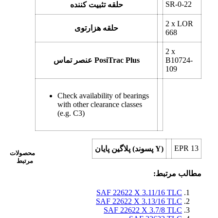
SR-0-22
حلقه تثبیت کننده
2 x
LOR
حلقه هزارتوی
668
2 x
B10724-
عنصر تماس PosiTrac Plus
109
Check availability of bearings
with other clearance classes
(e.g. C3)
EPR 13
پلاگین پایان (پسوند Y)
محصولات
مرتبط
مطالب مرتبط:
SAF 22622 X 3.11/16 TLC
SAF 22622 X 3.13/16 TLC
SAF 22622 X 3.7/8 TLC