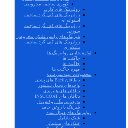
کوپری ساچمه مخروطی
رولبرینگ های کارب
رولبرینگ های کف گرد ساچمه
استوانه ای
رولبرینگ های کف گرد ساچمه
سوزنی
بلبرینگ های رانش غلتکی مخروطی
رولبرینگ های کف گرد ساچمه
بشکه ای
لوازم جانبی رولبرینگ ها
چاگنت ها
چاگنت ها
مهره چاگنت ها
محصولات مهندسی شده
یاطاقان Back های پشتی
واحدهای تحمل سنسور
یاتاقان های هیبریدی
یاتاقان های INSOCOAT
بدون بلبرینگ روکش دار
بلبرینگ با روغن جامد
رولبرینگ های دنبال شده
غلتک بادامک
غلتک های پشتیبانی