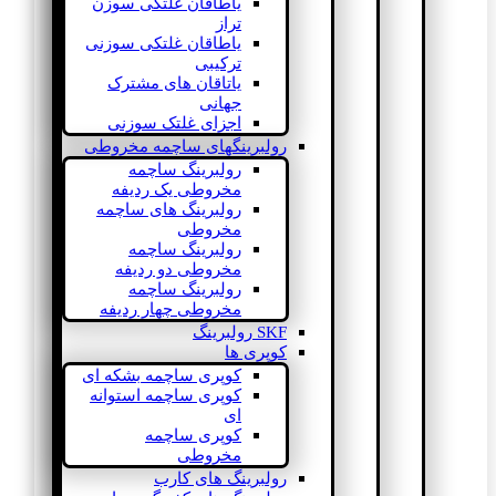
یاطاقان غلتکی سوزن
تراز
یاطاقان غلتکی سوزنی
ترکیبی
یاتاقان های مشترک
جهانی
اجزای غلتک سوزنی
رولبرینگهای ساچمه مخروطی
رولبرینگ ساچمه
مخروطی یک ردیفه
رولبرینگ های ساچمه
مخروطی
رولبرینگ ساچمه
مخروطی دو ردیفه
رولبرینگ ساچمه
مخروطی چهار ردیفه
SKF رولبرینگ
کوپری ها
کوپری ساچمه بشکه ای
کوپری ساچمه استوانه
ای
کوپری ساچمه
مخروطی
رولبرینگ های کارب