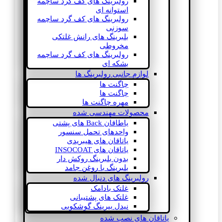
رولبرینگ های کف گرد ساچمه
استوانه ای
رولبرینگ های کف گرد ساچمه
سوزنی
بلبرینگ های رانش غلتکی
مخروطی
رولبرینگ های کف گرد ساچمه
بشکه ای
لوازم جانبی رولبرینگ ها
چاگنت ها
چاگنت ها
مهره چاگنت ها
محصولات مهندسی شده
یاطاقان Back های پشتی
واحدهای تحمل سنسور
یاتاقان های هیبریدی
یاتاقان های INSOCOAT
بدون بلبرینگ روکش دار
بلبرینگ با روغن جامد
رولبرینگ های دنبال شده
غلتک بادامک
غلتک های پشتیبانی
نیدل بیرینگ گوشکوبی
یاتاقان های نصب شده