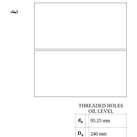
ابعاد
THREADED HOLES
OIL LEVEL
d
95.25
mm
a
D
240
mm
a