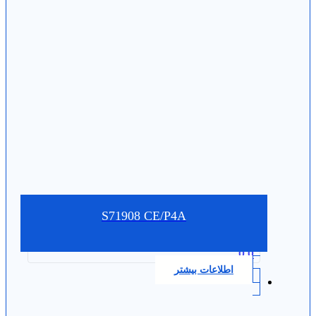
S71908 CE/P4A
0.0
اطلاعات بیشتر