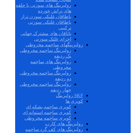
رولبرینگ های سوزنی با حلقه
های تراش خورده
یاطاقان غلتکی سوزن تراز
یاطاقان غلتکی سوزنی
ترکیبی
یاتاقان های مشترک جهانی
اجزای غلتک سوزنی
رولبرینگهای ساچمه مخروطی
رولبرینگ ساچمه مخروطی
یک ردیفه
رولبرینگ های ساچمه
مخروطی
رولبرینگ ساچمه مخروطی
دو ردیفه
رولبرینگ ساچمه مخروطی
چهار ردیفه
SKF رولبرینگ
کوپری ها
کوپری ساچمه بشکه ای
کوپری ساچمه استوانه ای
کوپری ساچمه مخروطی
رولبرینگ های کارب
رولبرینگ های کف گرد ساچمه