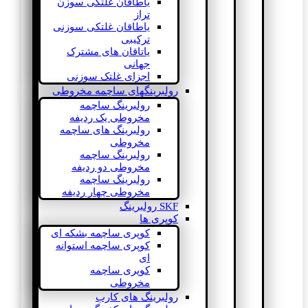
یاطاقان غلتکی سوزن
تراز
یاطاقان غلتکی سوزنی
ترکیبی
یاتاقان های مشترک
جهانی
اجزای غلتک سوزنی
رولبرینگهای ساچمه مخروطی
رولبرینگ ساچمه
مخروطی یک ردیفه
رولبرینگ های ساچمه
مخروطی
رولبرینگ ساچمه
مخروطی دو ردیفه
رولبرینگ ساچمه
مخروطی چهار ردیفه
SKF رولبرینگ
کوپری ها
کوپری ساچمه بشکه ای
کوپری ساچمه استوانه
ای
کوپری ساچمه
مخروطی
رولبرینگ های کارب