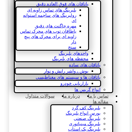
یاتاقان های فوق العاده دقیق
بلبرینگ های تماس زاویه ای
رولبرینگ های ساچمه استوانه
ای
مهره چاگنت های دقیق
یاطاقان توپ های محرک تماس
زاویه ای برای محرک های پیچ
دار
سنج
واحدهای بلبرینگ
محفظه های بلبرینگ
یاتاقان های ساده
بوش ، واشر رانش و نوار
یاتاقان ها و سیستم های مغناطیسی
بازاریابی خودرو
انواع گریس ها
تماس با ما
درباره ما
سوالات متداول
مقاله ها
بلبرینگ کف گرد
بورس انواع بلبرینگ
بلبرینگ صنعتی
بلبرینگ مینیاتوری
بلبرینگ بک استاپ