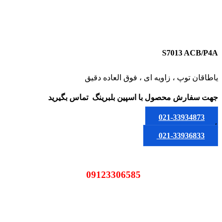
S7013 ACB/P4A
یاطاقان توپ ، زاویه ای ، فوق العاده دقیق
جهت سفارش محصول
با اسپین بلبرینگ
تماس بگیرید
021-33934873
یا
021-33936833
09123306585