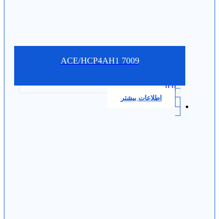
7009 ACE/HCP4AH1
0.0
اطلاعات بیشتر