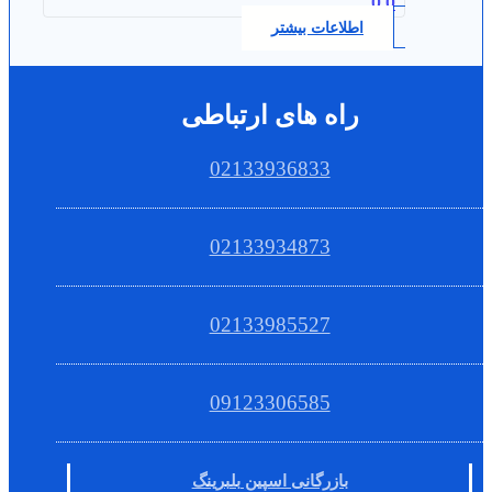
0.0
اطلاعات بیشتر
راه های ارتباطی
02133936833
02133934873
02133985527
09123306585
بازرگانی اسپین بلبرینگ