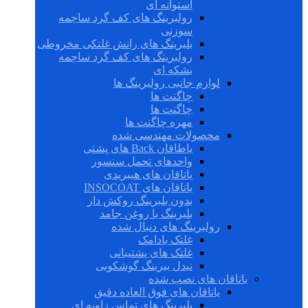
استوانه ای
رولبرینگ های کف گرد ساچمه
سوزنی
بلبرینگ های رانش غلتکی مخروطی
رولبرینگ های کف گرد ساچمه
بشکه ای
لوازم جانبی رولبرینگ ها
چاگنت ها
چاگنت ها
مهره چاگنت ها
محصولات مهندسی شده
یاطاقان Back های پشتی
واحدهای تحمل سنسور
یاتاقان های هیبریدی
یاتاقان های INSOCOAT
بدون بلبرینگ روکش دار
بلبرینگ با روغن جامد
رولبرینگ های دنبال شده
غلتک بادامک
غلتک های پشتیبانی
نیدل بیرینگ گوشکوبی
یاتاقان های نصب شده
یاتاقان های فوق العاده دقیق
بلبرینگ های تماس زاویه ای