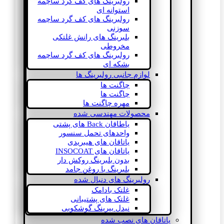
رولبرینگ های کف گرد ساچمه
استوانه ای
رولبرینگ های کف گرد ساچمه
سوزنی
بلبرینگ های رانش غلتکی
مخروطی
رولبرینگ های کف گرد ساچمه
بشکه ای
لوازم جانبی رولبرینگ ها
چاگنت ها
چاگنت ها
مهره چاگنت ها
محصولات مهندسی شده
یاطاقان Back های پشتی
واحدهای تحمل سنسور
یاتاقان های هیبریدی
یاتاقان های INSOCOAT
بدون بلبرینگ روکش دار
بلبرینگ با روغن جامد
رولبرینگ های دنبال شده
غلتک بادامک
غلتک های پشتیبانی
نیدل بیرینگ گوشکوبی
یاتاقان های نصب شده