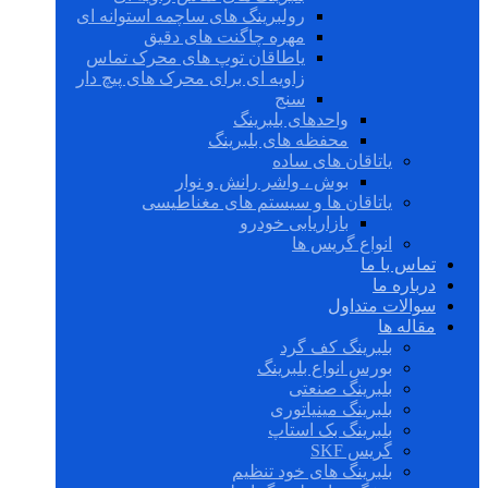
رولبرینگ های ساچمه استوانه ای
مهره چاگنت های دقیق
یاطاقان توپ های محرک تماس
زاویه ای برای محرک های پیچ دار
سنج
واحدهای بلبرینگ
محفظه های بلبرینگ
یاتاقان های ساده
بوش ، واشر رانش و نوار
یاتاقان ها و سیستم های مغناطیسی
بازاریابی خودرو
انواع گریس ها
تماس با ما
درباره ما
سوالات متداول
مقاله ها
بلبرینگ کف گرد
بورس انواع بلبرینگ
بلبرینگ صنعتی
بلبرینگ مینیاتوری
بلبرینگ بک استاپ
گریس SKF
بلبرینگ های خود تنظیم