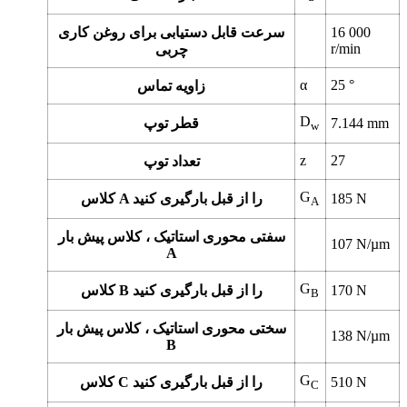
16 000
سرعت قابل دستیابی برای روغن کاری
r/min
چربی
α
25
°
زاویه تماس
D
mm
7.144
قطر توپ
w
z
27
تعداد توپ
G
N
185
کلاس A را از قبل بارگیری کنید
A
سفتی محوری استاتیک ، کلاس پیش بار
107
N/µm
A
G
N
170
کلاس B را از قبل بارگیری کنید
B
سختی محوری استاتیک ، کلاس پیش بار
138
N/µm
B
G
N
510
کلاس C را از قبل بارگیری کنید
C