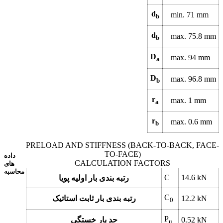
d
min.
71
mm
b
d
max.
75.8
mm
b
D
max.
94
mm
a
D
max.
96.8
mm
b
r
max.
1
mm
a
r
max.
0.6
mm
b
PRELOAD AND STIFFNESS (BACK-TO-BACK, FACE-
TO-FACE)
داده
CALCULATION FACTORS
های
محاسبه
C
14.6
kN
رتبه بندی بار اولیه پویا
C
kN
12.2
رتبه بندی بار ثابت استاتیک
0
P
kN
0.52
حد بار خستگی
u