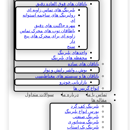
یاتاقان های فوق العاده دقیق
بلبرینگ های تماس زاویه ای
رولبرینگ های ساچمه استوانه
ای
مهره چاگنت های دقیق
یاطاقان توپ های محرک تماس
زاویه ای برای محرک های پیچ
دار
سنج
واحدهای بلبرینگ
محفظه های بلبرینگ
یاتاقان های ساده
بوش ، واشر رانش و نوار
یاتاقان ها و سیستم های مغناطیسی
بازاریابی خودرو
انواع گریس ها
تماس با ما
درباره ما
سوالات متداول
مقاله ها
بلبرینگ کف گرد
بورس انواع بلبرینگ
بلبرینگ صنعتی
بلبرینگ مینیاتوری
بلبرینگ بک استاپ