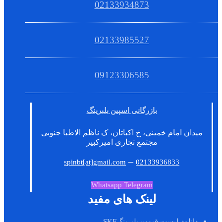
02133934873
02133985527
09123306585
بازرگانی اسپین بلبرینگ
میدان امام خمینی، خ اکباتان، ک ناظم الاطبا جنوبی
مجتمع تجاری امیرکبیر
–
spinbt[at]gmail.com
02133936833
Whatsapp
Telegram
لینک های مفید
دانلود لیست قیمت بلبرینگSKF