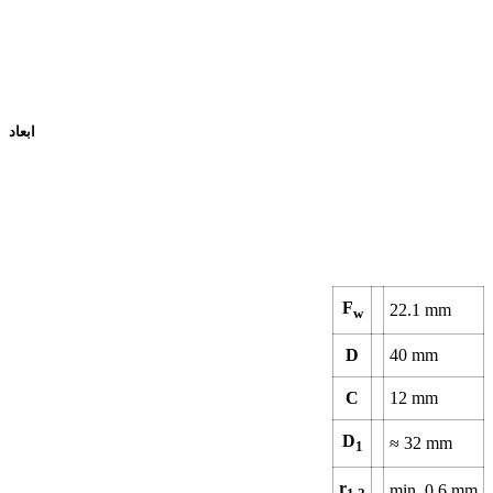
ابعاد
F
22.1
mm
w
D
40
mm
C
12
mm
D
≈
32
mm
1
r
min.
0.6
mm