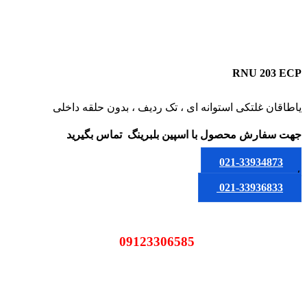
RNU 203 ECP
یاطاقان غلتکی استوانه ای ، تک ردیف ، بدون حلقه داخلی
جهت سفارش محصول
با اسپین بلبرینگ
تماس بگیرید
021-33934873
یا
021-33936833
09123306585