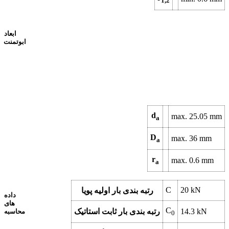
1,2
ابعاد
ابوتمنت
d
max.
25.05
mm
a
D
max.
36
mm
a
r
max.
0.6
mm
a
C
20
kN
رتبه بندی بار اولیه پویا
داده
های
C
kN
14.3
رتبه بندی بار ثابت استاتیک
محاسبه
0