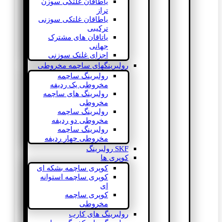
یاطاقان غلتکی سوزن
تراز
یاطاقان غلتکی سوزنی
ترکیبی
یاتاقان های مشترک
جهانی
اجزای غلتک سوزنی
رولبرینگهای ساچمه مخروطی
رولبرینگ ساچمه
مخروطی یک ردیفه
رولبرینگ های ساچمه
مخروطی
رولبرینگ ساچمه
مخروطی دو ردیفه
رولبرینگ ساچمه
مخروطی چهار ردیفه
SKF رولبرینگ
کوپری ها
کوپری ساچمه بشکه ای
کوپری ساچمه استوانه
ای
کوپری ساچمه
مخروطی
رولبرینگ های کارب