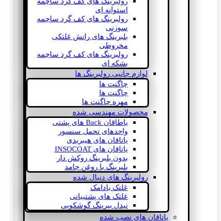
رولبرینگ های کف گرد ساچمه
استوانه ای
رولبرینگ های کف گرد ساچمه
سوزنی
بلبرینگ های رانش غلتکی
مخروطی
رولبرینگ های کف گرد ساچمه
بشکه ای
لوازم جانبی رولبرینگ ها
چاگنت ها
چاگنت ها
مهره چاگنت ها
محصولات مهندسی شده
یاطاقان Back های پشتی
واحدهای تحمل سنسور
یاتاقان های هیبریدی
یاتاقان های INSOCOAT
بدون بلبرینگ روکش دار
بلبرینگ با روغن جامد
رولبرینگ های دنبال شده
غلتک بادامک
غلتک های پشتیبانی
نیدل بیرینگ گوشکوبی
یاتاقان های نصب شده