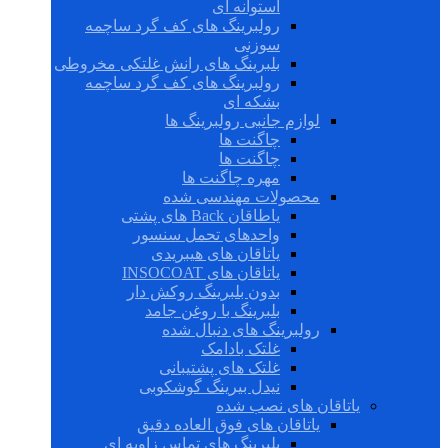
استوانه ای
رولبرینگ های کف گرد ساچمه
سوزنی
بلبرینگ های رانش غلتکی مخروطی
رولبرینگ های کف گرد ساچمه
بشکه ای
لوازم جانبی رولبرینگ ها
چاگنت ها
چاگنت ها
مهره چاگنت ها
محصولات مهندسی شده
یاطاقان Back های پشتی
واحدهای تحمل سنسور
یاتاقان های هیبریدی
یاتاقان های INSOCOAT
بدون بلبرینگ روکش دار
بلبرینگ با روغن جامد
رولبرینگ های دنبال شده
غلتک بادامک
غلتک های پشتیبانی
نیدل بیرینگ گوشکوبی
یاتاقان های نصب شده
یاتاقان های فوق العاده دقیق
بلبرینگ های تماس زاویه ای