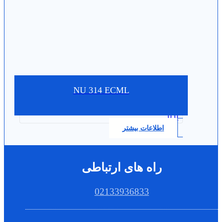
NU 314 ECML
0.0
اطلاعات بیشتر
راه های ارتباطی
02133936833