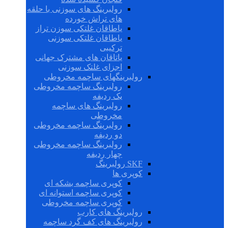
رولبرینگ های سوزنی با حلقه
های تراش خورده
یاطاقان غلتکی سوزن تراز
یاطاقان غلتکی سوزنی
ترکیبی
یاتاقان های مشترک جهانی
اجزای غلتک سوزنی
رولبرینگهای ساچمه مخروطی
رولبرینگ ساچمه مخروطی
یک ردیفه
رولبرینگ های ساچمه
مخروطی
رولبرینگ ساچمه مخروطی
دو ردیفه
رولبرینگ ساچمه مخروطی
چهار ردیفه
SKF رولبرینگ
کوپری ها
کوپری ساچمه بشکه ای
کوپری ساچمه استوانه ای
کوپری ساچمه مخروطی
رولبرینگ های کارب
رولبرینگ های کف گرد ساچمه