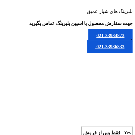
بلبرینگ های شیار عمیق
جهت سفارش محصول
با اسپین بلبرینگ
تماس بگیرید
021-33934873
یا
021-33936833
Yes
فقط پس از فروش