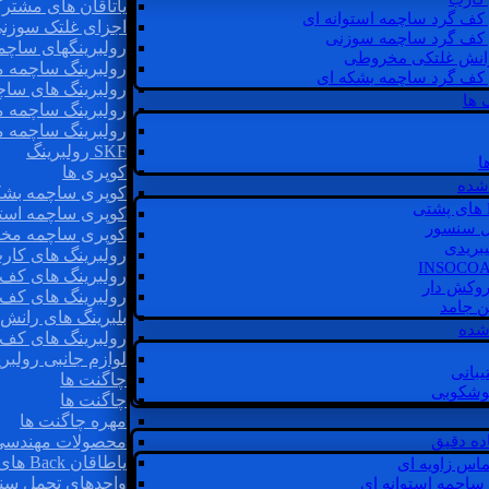
یاتاقان های مشتر
 کف گرد ساچمه استوانه ای
اجزای غلتک سوزن
 کف گرد ساچمه سوزنی
رولبرینگهای ساچ
رانش غلتکی مخروطی
رولبرینگ ساچمه 
 کف گرد ساچمه بشکه ای
رولبرینگ های سا
 ها
رولبرینگ ساچمه 
رولبرینگ ساچمه 
SKF رولبرینگ
ا
کوپری ها
شده
کوپری ساچمه بشک
کوپری ساچمه استو
ل سنسور
کوپری ساچمه مخ
یبریدی
رولبرینگ های کار
رولبرینگ های کف 
روکش دار
رولبرینگ های کف
غن جامد
بلبرینگ های ران
 شده
رولبرینگ های کف
لوازم جانبی رولبری
یبانی
چاگنت ها
گوشکوبی
چاگنت ها
مهره چاگنت ها
اده دقیق
محصولات مهندسی
یاطاقان Back های پشتی
ماس زاویه ای
واحدهای تحمل سن
 ساچمه استوانه ای