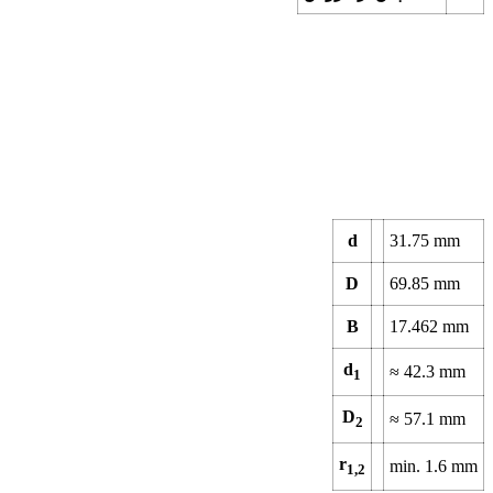
d
31.75
mm
D
69.85
mm
B
17.462
mm
d
≈
42.3
mm
1
D
≈
57.1
mm
2
r
min.
1.6
mm
1,2