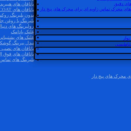
ای دقیق
یاتاقان های هیبرید
های محرک تماس زاویه ای برای محرک های پیچ دار
یاتاقان های INSOCOAT
بدون بلبرینگ روک
بلبرینگ با روغن جا
رولبرینگ های دنبا
غلتک بادامک
غلتک های پشتیبانی
وار
نیدل بیرینگ گوشک
غناطیسی
یاتاقان های نصب 
یاتاقان های فوق ال
بلبرینگ های تماس 
ی محرک های پیچ دار