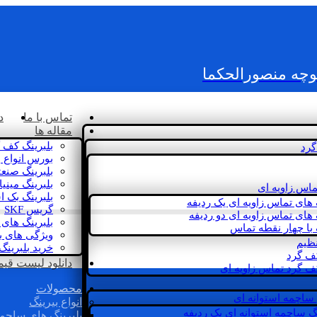
کوچه منصورالحکما
تماس با ما
د
مقاله ها
بلبرینگ کف 
گرد
بورس انواع ب
بلبرینگ صنع
بلبرینگ مینی
ماس زاویه ای
بلبرینگ بک 
 های تماس زاویه ای یک ردیفه
گریس SKF
 های تماس زاویه ای دو ردیفه
بلبرینگ های 
 با چهار نقطه تماس
ویژگی های ب
نظیم
خرید بلبرینگ
کف گرد
دانلود لیست قیمت 
ف گرد تماس زاویه ای
محصولات
 ساچمه استوانه ای
انواع بیرینگ
گ ساچمه استوانه ای یک ردیفه
بلبرینگ های ساچم