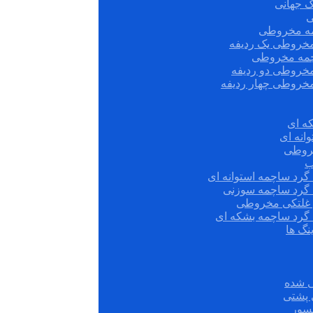
ک جهانی
ی
مه مخروطی
مخروطی یک ردیفه
چمه مخروطی
مخروطی دو ردیفه
مخروطی چهار ردیفه
ه ای
انه ای
روطی
ب
گرد ساچمه استوانه ای
 گرد ساچمه سوزنی
ش غلتکی مخروطی
 گرد ساچمه بشکه ای
نگ ها
 شده
سور