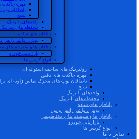
مهره چاگنت ه
یاطاقان توپ 
سنج
واحدهای بلبرینگ
محفظه های بلبرینگ
یاتاقان های ساده
بوش ، واشر رانش و ن
یاتاقان ها و سیستم های م
بازاریابی خودرو
انواع گریس ها
رولبرینگ های ساچمه استوانه ای
مهره چاگنت های دقیق
یاطاقان توپ های محرک تماس زاویه ای برا
سنج
واحدهای بلبرینگ
محفظه های بلبرینگ
یاتاقان های ساده
بوش ، واشر رانش و نوار
یاتاقان ها و سیستم های مغناطیسی
بازاریابی خودرو
انواع گریس ها
تماس با ما