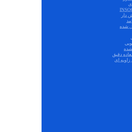
ی
ش دار
مد
ل شده
وبی
شده
عاده دقیق
زاویه ای