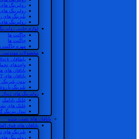
رولبرینگ های
رولبرینگ های
بلبرینگ های 
رولبرینگ های
لوازم جانبی رولبرینگ
چاگنت ها
چاگنت ها
مهره چاگنت ه
محصولات مهندسی 
یاطاقان Back های پشتی
واحدهای تحم
یاتاقان های ه
یاتاقان های INSOCOAT
بدون بلبرینگ 
بلبرینگ با رو
رولبرینگ های دنبال
غلتک بادامک
غلتک های پشت
نیدل بیرینگ 
یاتاقان های نصب شده
یاتاقان های فوق الع
بلبرینگ های ت
رولبرینگ های