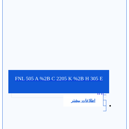
FNL 505 A %2B C 2205 K %2B H 305 E
0.0
اطلاعات بیشتر