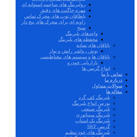
رولبرینگ های ساچمه استوانه ای
مهره چاگنت های دقیق
یاطاقان توپ های محرک تماس
زاویه ای برای محرک های پیچ دار
سنج
واحدهای بلبرینگ
محفظه های بلبرینگ
یاتاقان های ساده
بوش ، واشر رانش و نوار
یاتاقان ها و سیستم های مغناطیسی
بازاریابی خودرو
انواع گریس ها
تماس با ما
درباره ما
سوالات متداول
مقاله ها
بلبرینگ کف گرد
بورس انواع بلبرینگ
بلبرینگ صنعتی
بلبرینگ مینیاتوری
بلبرینگ بک استاپ
گریس SKF
بلبرینگ های خود تنظیم