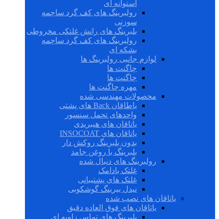
استوانه ای
رولبرینگ های کف گرد ساچمه
سوزنی
بلبرینگ های رانش غلتکی مخروطی
رولبرینگ های کف گرد ساچمه
بشکه ای
لوازم جانبی رولبرینگ ها
چاگنت ها
چاگنت ها
مهره چاگنت ها
محصولات مهندسی شده
یاطاقان Back های پشتی
واحدهای تحمل سنسور
یاتاقان های هیبریدی
یاتاقان های INSOCOAT
بدون بلبرینگ روکش دار
بلبرینگ با روغن جامد
رولبرینگ های دنبال شده
غلتک بادامک
غلتک های پشتیبانی
نیدل بیرینگ گوشکوبی
یاتاقان های نصب شده
یاتاقان های فوق العاده دقیق
بلبرینگ های تماس زاویه ای