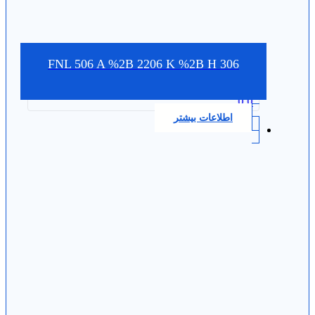
FNL 506 A %2B 2206 K %2B H 306
0.0
اطلاعات بیشتر