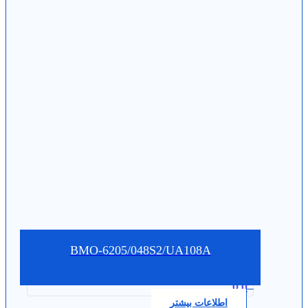
BMO-6205/048S2/UA108A
0.0
اطلاعات بیشتر