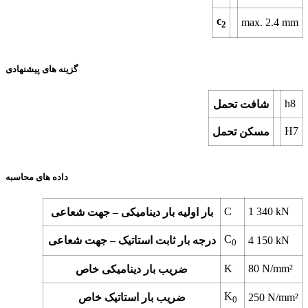
c
max.
2.4
mm
2
گزینه های پیشنهادی
h8
شافت تحمل
H7
مسکن تحمل
داده های محاسبه
C
1 340
kN
بار اولیه بار دینامیکی – جهت شعاعی
C
kN
4 150
درجه بار ثابت استاتیک – جهت شعاعی
0
K
80
N/mm²
ضریب بار دینامیکی خاص
K
N/mm²
250
ضریب بار استاتیک خاص
0