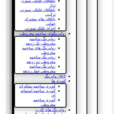
یاطاقان غلتکی سوزن
تراز
یاطاقان غلتکی سوزنی
ترکیبی
یاتاقان های مشترک
جهانی
اجزای غلتک سوزنی
رولبرینگهای ساچمه مخروطی
رولبرینگ ساچمه
مخروطی یک ردیفه
رولبرینگ های ساچمه
مخروطی
رولبرینگ ساچمه
مخروطی دو ردیفه
رولبرینگ ساچمه
مخروطی چهار ردیفه
SKF رولبرینگ
کوپری ها
کوپری ساچمه بشکه ای
کوپری ساچمه استوانه
ای
کوپری ساچمه
مخروطی
رولبرینگ های کارب