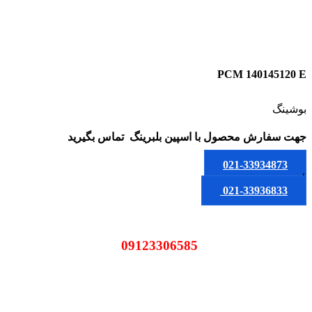
PCM 140145120 E
بوشینگ
جهت سفارش محصول
با اسپین بلبرینگ
تماس بگیرید
021-33934873
یا
021-33936833
09123306585