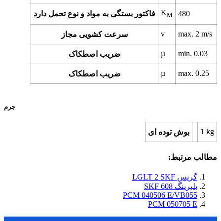
K
480
فاکتور بستگی به مواد و نوع تحمل دارد
M
v
max.
2
m/s
سرعت کشویی مجاز
µ
min.
0.03
ضریب اصطکاک
µ
max.
0.25
ضریب اصطکاک
جرم
1
kg
بوش توده ای
مطالب مرتبط:
گریس LGLT 2 SKF
بلبرینگ 608 SKF
PCM 040506 E/VB055
PCM 050705 E