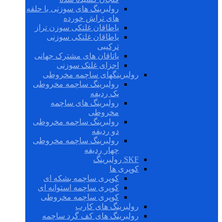
رولبرینگ های سوزنی با حلقه
های تراش خورده
یاطاقان غلتکی سوزن تراز
یاطاقان غلتکی سوزنی
ترکیبی
یاتاقان های مشترک جهانی
اجزای غلتک سوزنی
رولبرینگهای ساچمه مخروطی
رولبرینگ ساچمه مخروطی
یک ردیفه
رولبرینگ های ساچمه
مخروطی
رولبرینگ ساچمه مخروطی
دو ردیفه
رولبرینگ ساچمه مخروطی
چهار ردیفه
SKF رولبرینگ
کوپری ها
کوپری ساچمه بشکه ای
کوپری ساچمه استوانه ای
کوپری ساچمه مخروطی
رولبرینگ های کارب
رولبرینگ های کف گرد ساچمه