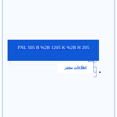
FNL 505 B %2B 1205 K %2B H 205
0.0
اطلاعات بیشتر