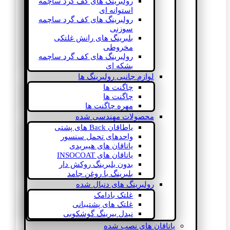
رولبرینگ های کف گرد ساچمه
استوانه ای
رولبرینگ های کف گرد ساچمه
سوزنی
بلبرینگ های رانش غلتکی
مخروطی
رولبرینگ های کف گرد ساچمه
بشکه ای
لوازم جانبی رولبرینگ ها
چاگنت ها
چاگنت ها
مهره چاگنت ها
محصولات مهندسی شده
یاطاقان Back های پشتی
واحدهای تحمل سنسور
یاتاقان های هیبریدی
یاتاقان های INSOCOAT
بدون بلبرینگ روکش دار
بلبرینگ با روغن جامد
رولبرینگ های دنبال شده
غلتک بادامک
غلتک های پشتیبانی
نیدل بیرینگ گوشکوبی
یاتاقان های نصب شده