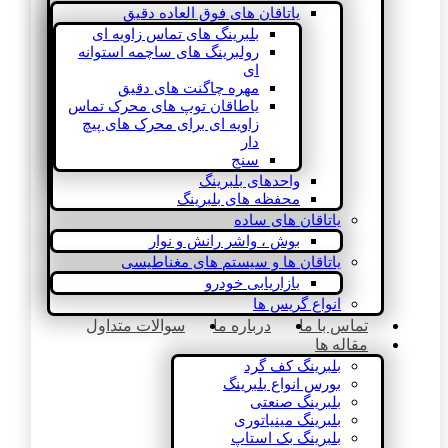
یاتاقان های فوق العاده دقیق
بلبرینگ های تماس زاویه ای
رولبرینگ های ساچمه استوانه
ای
مهره چاگنت های دقیق
یاطاقان توپ های محرک تماس
زاویه ای برای محرک های پیچ
دار
سنج
واحدهای بلبرینگ
محفظه های بلبرینگ
یاتاقان های ساده
بوش ، واشر رانش و نوار
یاتاقان ها و سیستم های مغناطیسی
بازاریابی خودرو
انواع گریس ها
تماس با ما
درباره ما
سوالات متداول
مقاله ها
بلبرینگ کف گرد
بورس انواع بلبرینگ
بلبرینگ صنعتی
بلبرینگ مینیاتوری
بلبرینگ بک استاپ