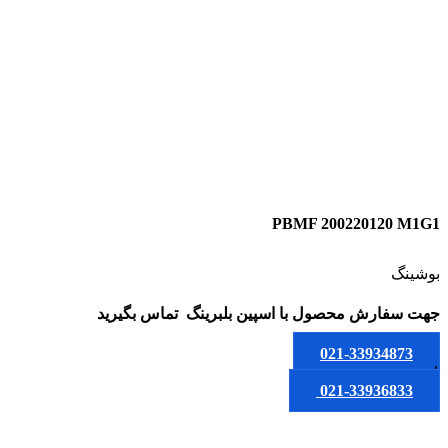
M1G1
PBMF 200220120 M1G1
بوشینگ
جهت سفارش محصول
با اسپین بلبرینگ
تماس بگیرید
021-33934873
یا
021-33936833