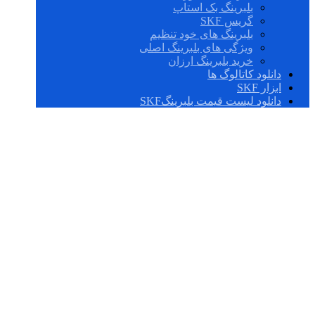
بلبرینگ بک استاپ
گریس SKF
بلبرینگ های خود تنظیم
ویژگی های بلبرینگ اصلی
خرید بلبرینگ ارزان
دانلود کاتالوگ ها
ابزار SKF
دانلود لیست قیمت بلبرینگSKF
PBMF 200220120