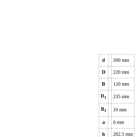
d
200
mm
D
220
mm
B
120
mm
D
235
mm
1
B
10
mm
1
a
6
mm
h
202.5
mm