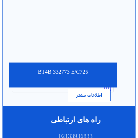
BT4B 332773 E/C725
0.0
اطلاعات بیشتر
راه های ارتباطی
02133936833