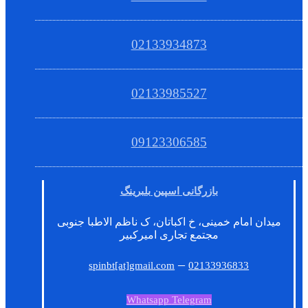
02133934873
02133985527
09123306585
بازرگانی اسپین بلبرینگ
میدان امام خمینی، خ اکباتان، ک ناظم الاطبا جنوبی
مجتمع تجاری امیرکبیر
–
spinbt[at]gmail.com
02133936833
Whatsapp
Telegram