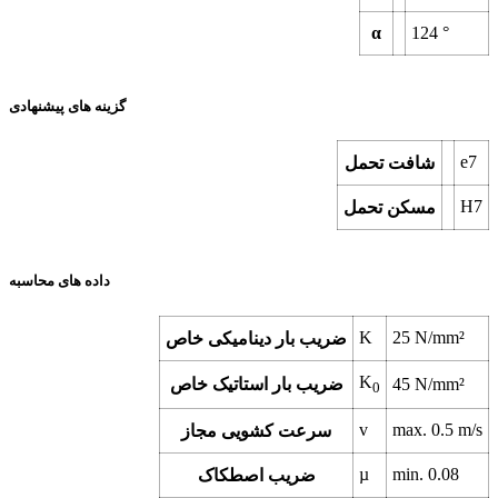
α
124
°
گزینه های پیشنهادی
e7
شافت تحمل
H7
مسکن تحمل
داده های محاسبه
K
25
N/mm²
ضریب بار دینامیکی خاص
K
N/mm²
45
ضریب بار استاتیک خاص
0
v
max.
0.5
m/s
سرعت کشویی مجاز
µ
min.
0.08
ضریب اصطکاک