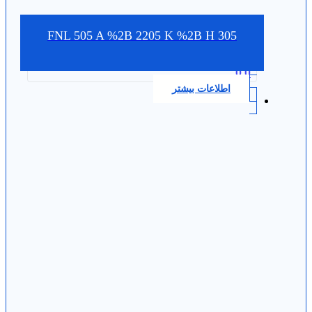
FNL 505 A %2B 2205 K %2B H 305
0.0
اطلاعات بیشتر