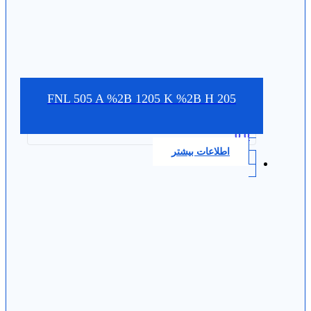
FNL 505 A %2B 1205 K %2B H 205
0.0
اطلاعات بیشتر