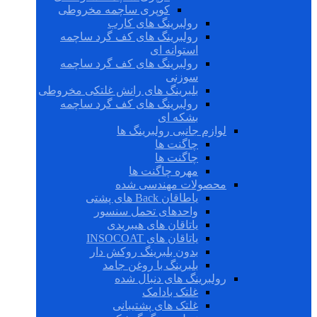
کوپری ساچمه مخروطی
رولبرینگ های کارب
رولبرینگ های کف گرد ساچمه
استوانه ای
رولبرینگ های کف گرد ساچمه
سوزنی
بلبرینگ های رانش غلتکی مخروطی
رولبرینگ های کف گرد ساچمه
بشکه ای
لوازم جانبی رولبرینگ ها
چاگنت ها
چاگنت ها
مهره چاگنت ها
محصولات مهندسی شده
یاطاقان Back های پشتی
واحدهای تحمل سنسور
یاتاقان های هیبریدی
یاتاقان های INSOCOAT
بدون بلبرینگ روکش دار
بلبرینگ با روغن جامد
رولبرینگ های دنبال شده
غلتک بادامک
غلتک های پشتیبانی