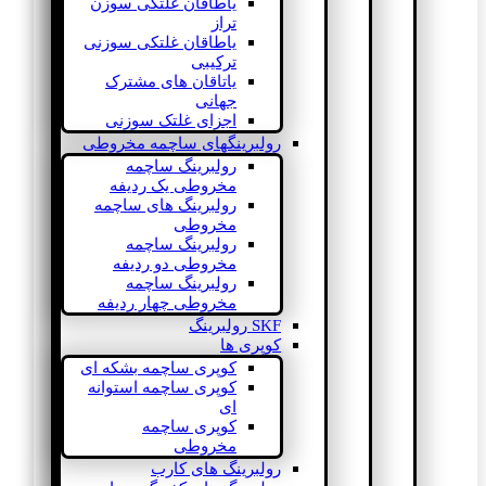
یاطاقان غلتکی سوزن
تراز
یاطاقان غلتکی سوزنی
ترکیبی
یاتاقان های مشترک
جهانی
اجزای غلتک سوزنی
رولبرینگهای ساچمه مخروطی
رولبرینگ ساچمه
مخروطی یک ردیفه
رولبرینگ های ساچمه
مخروطی
رولبرینگ ساچمه
مخروطی دو ردیفه
رولبرینگ ساچمه
مخروطی چهار ردیفه
SKF رولبرینگ
کوپری ها
کوپری ساچمه بشکه ای
کوپری ساچمه استوانه
ای
کوپری ساچمه
مخروطی
رولبرینگ های کارب