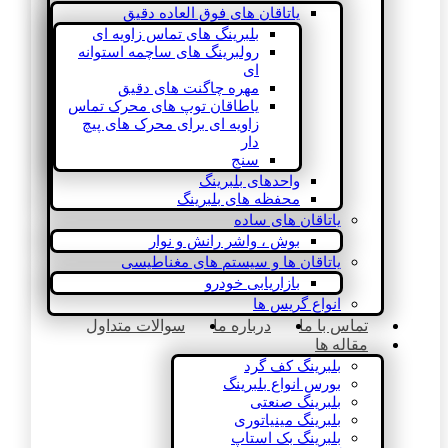
یاتاقان های فوق العاده دقیق
بلبرینگ های تماس زاویه ای
رولبرینگ های ساچمه استوانه
ای
مهره چاگنت های دقیق
یاطاقان توپ های محرک تماس
زاویه ای برای محرک های پیچ
دار
سنج
واحدهای بلبرینگ
محفظه های بلبرینگ
یاتاقان های ساده
بوش ، واشر رانش و نوار
یاتاقان ها و سیستم های مغناطیسی
بازاریابی خودرو
انواع گریس ها
تماس با ما
درباره ما
سوالات متداول
مقاله ها
بلبرینگ کف گرد
بورس انواع بلبرینگ
بلبرینگ صنعتی
بلبرینگ مینیاتوری
بلبرینگ بک استاپ