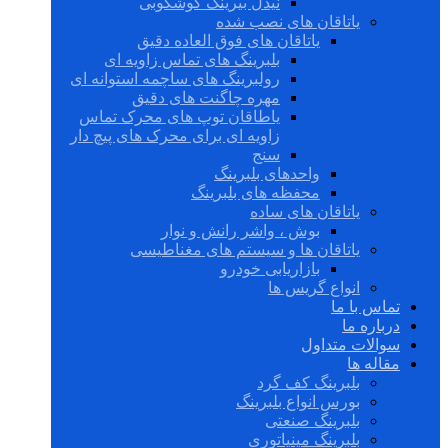
نیدل بیرینگ گوشکوبی
یاتاقان های نصب شده
یاتاقان های فوق العاده دقیق
بلبرینگ های تماس زاویه ای
رولبرینگ های ساچمه استوانه ای
مهره چاگنت های دقیق
یاطاقان توپ های محرک تماس
زاویه ای برای محرک های پیچ دار
سنج
واحدهای بلبرینگ
محفظه های بلبرینگ
یاتاقان های ساده
بوش ، واشر رانش و نوار
یاتاقان ها و سیستم های مغناطیسی
بازاریابی خودرو
انواع گریس ها
تماس با ما
درباره ما
سوالات متداول
مقاله ها
بلبرینگ کف گرد
بورس انواع بلبرینگ
بلبرینگ صنعتی
بلبرینگ مینیاتوری