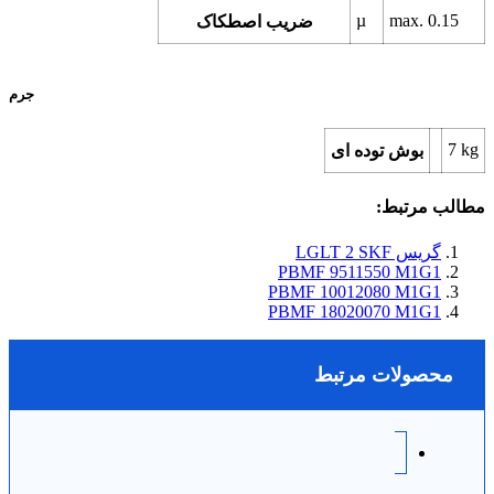
µ
max.
0.15
ضریب اصطکاک
جرم
7
kg
بوش توده ای
مطالب مرتبط:
گریس LGLT 2 SKF
PBMF 9511550 M1G1
PBMF 10012080 M1G1
PBMF 18020070 M1G1
محصولات مرتبط