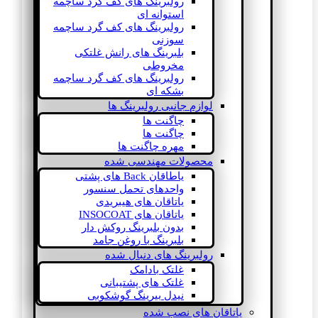
رولبرینگ های کف گرد ساچمه
استوانه ای
رولبرینگ های کف گرد ساچمه
سوزنی
بلبرینگ های رانش غلتکی
مخروطی
رولبرینگ های کف گرد ساچمه
بشکه ای
لوازم جانبی رولبرینگ ها
چاگنت ها
چاگنت ها
مهره چاگنت ها
محصولات مهندسی شده
یاطاقان Back های پشتی
واحدهای تحمل سنسور
یاتاقان های هیبریدی
یاتاقان های INSOCOAT
بدون بلبرینگ روکش دار
بلبرینگ با روغن جامد
رولبرینگ های دنبال شده
غلتک بادامک
غلتک های پشتیبانی
نیدل بیرینگ گوشکوبی
یاتاقان های نصب شده