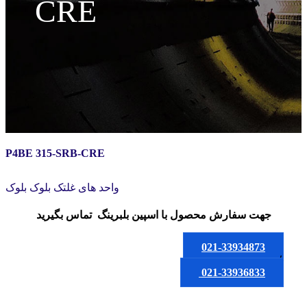
CRE
P4BE 315-SRB-CRE
واحد های غلتک بلوک بلوک
جهت سفارش محصول
با اسپین بلبرینگ
تماس بگیرید
021-33934873
یا
021-33936833