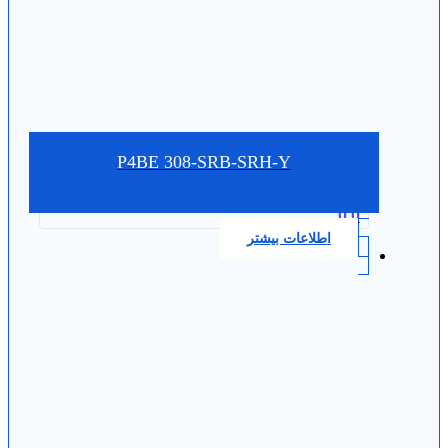
P4BE 308-SRB-SRH-Y
0.0
اطلاعات بیشتر