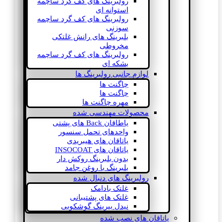
رولبرینگ های کف گرد ساچمه
استوانه ای
رولبرینگ های کف گرد ساچمه
سوزنی
بلبرینگ های رانش غلتکی
مخروطی
رولبرینگ های کف گرد ساچمه
بشکه ای
لوازم جانبی رولبرینگ ها
چاگنت ها
چاگنت ها
مهره چاگنت ها
محصولات مهندسی شده
یاطاقان Back های پشتی
واحدهای تحمل سنسور
یاتاقان های هیبریدی
یاتاقان های INSOCOAT
بدون بلبرینگ روکش دار
بلبرینگ با روغن جامد
رولبرینگ های دنبال شده
غلتک بادامک
غلتک های پشتیبانی
نیدل بیرینگ گوشکوبی
یاتاقان های نصب شده