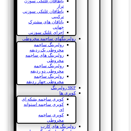
یاطاقان غلتکی سوزن
تراز
یاطاقان غلتکی سوزنی
ترکیبی
یاتاقان های مشترک
جهانی
اجزای غلتک سوزنی
رولبرینگهای ساچمه مخروطی
رولبرینگ ساچمه
مخروطی یک ردیفه
رولبرینگ های ساچمه
مخروطی
رولبرینگ ساچمه
مخروطی دو ردیفه
رولبرینگ ساچمه
مخروطی چهار ردیفه
SKF رولبرینگ
کوپری ها
کوپری ساچمه بشکه ای
کوپری ساچمه استوانه
ای
کوپری ساچمه
مخروطی
رولبرینگ های کارب