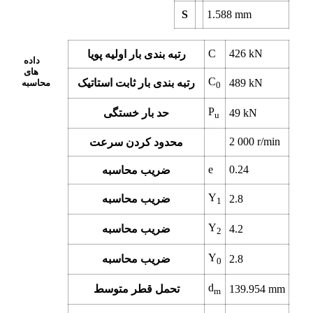
S
1.588
mm
C
426
kN
رتبه بندی بار اولیه پویا
داده
های
C
kN
489
رتبه بندی بار ثابت استاتیک
محاسبه
0
P
kN
49
حد بار خستگی
u
2 000
r/min
محدود کردن سرعت
e
0.24
ضریب محاسبه
Y
2.8
ضریب محاسبه
1
Y
4.2
ضریب محاسبه
2
Y
2.8
ضریب محاسبه
0
d
mm
139.954
تحمل قطر متوسط
m