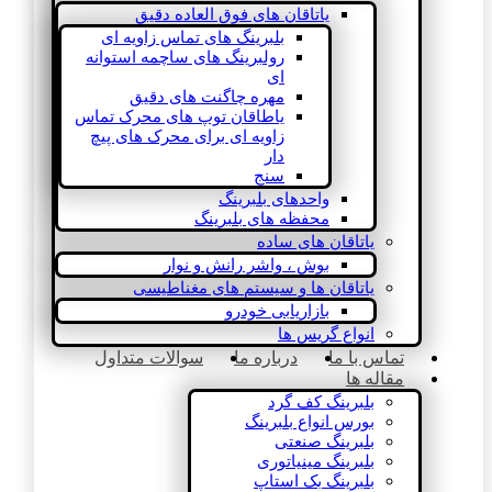
یاتاقان های فوق العاده دقیق
بلبرینگ های تماس زاویه ای
رولبرینگ های ساچمه استوانه
ای
مهره چاگنت های دقیق
یاطاقان توپ های محرک تماس
زاویه ای برای محرک های پیچ
دار
سنج
واحدهای بلبرینگ
محفظه های بلبرینگ
یاتاقان های ساده
بوش ، واشر رانش و نوار
یاتاقان ها و سیستم های مغناطیسی
بازاریابی خودرو
انواع گریس ها
تماس با ما
درباره ما
سوالات متداول
مقاله ها
بلبرینگ کف گرد
بورس انواع بلبرینگ
بلبرینگ صنعتی
بلبرینگ مینیاتوری
بلبرینگ بک استاپ