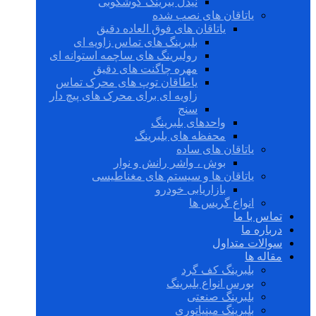
نیدل بیرینگ گوشکوبی
یاتاقان های نصب شده
یاتاقان های فوق العاده دقیق
بلبرینگ های تماس زاویه ای
رولبرینگ های ساچمه استوانه ای
مهره چاگنت های دقیق
یاطاقان توپ های محرک تماس
زاویه ای برای محرک های پیچ دار
سنج
واحدهای بلبرینگ
محفظه های بلبرینگ
یاتاقان های ساده
بوش ، واشر رانش و نوار
یاتاقان ها و سیستم های مغناطیسی
بازاریابی خودرو
انواع گریس ها
تماس با ما
درباره ما
سوالات متداول
مقاله ها
بلبرینگ کف گرد
بورس انواع بلبرینگ
بلبرینگ صنعتی
بلبرینگ مینیاتوری