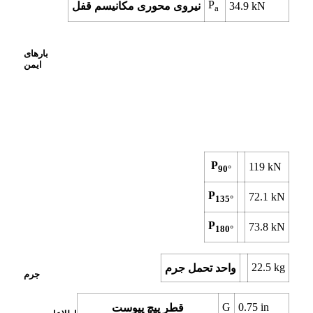
P
kN
34.9
نیروی محوری مکانیسم قفل
a
بارهای
ایمن
P
119
kN
90°
P
72.1
kN
135°
P
73.8
kN
180°
22.5
kg
واحد تحمل جرم
جرم
G
0.75
in
قطر پیچ پیوست