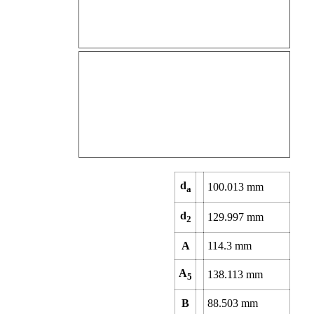
d
100.013
mm
a
d
129.997
mm
2
A
114.3
mm
A
138.113
mm
5
B
88.503
mm