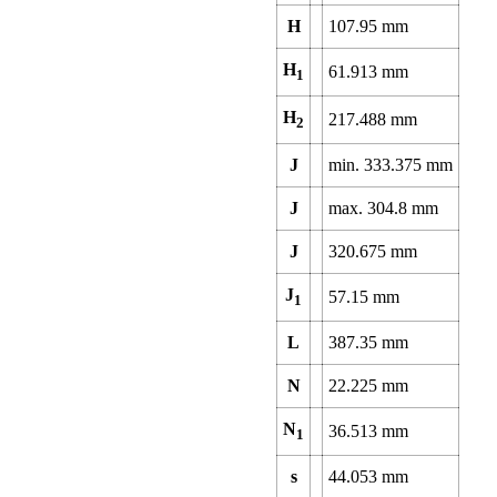
H
107.95
mm
H
61.913
mm
1
H
217.488
mm
2
J
min.
333.375
mm
J
max.
304.8
mm
J
320.675
mm
J
57.15
mm
1
L
387.35
mm
N
22.225
mm
N
36.513
mm
1
s
44.053
mm