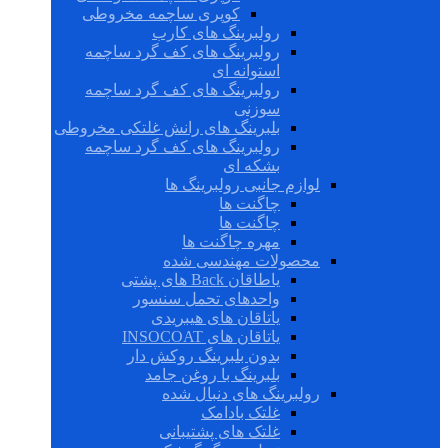
کوپری ساچمه مخروطی
رولبرینگ های کارب
رولبرینگ های کف گرد ساچمه
استوانه ای
رولبرینگ های کف گرد ساچمه
سوزنی
بلبرینگ های رانش غلتکی مخروطی
رولبرینگ های کف گرد ساچمه
بشکه ای
لوازم جانبی رولبرینگ ها
چاگنت ها
چاگنت ها
مهره چاگنت ها
محصولات مهندسی شده
یاطاقان Back های پشتی
واحدهای تحمل سنسور
یاتاقان های هیبریدی
یاتاقان های INSOCOAT
بدون بلبرینگ روکش دار
بلبرینگ با روغن جامد
رولبرینگ های دنبال شده
غلتک بادامک
غلتک های پشتیبانی