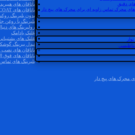
ای دقیق
یاتاقان های هیبرید
های محرک تماس زاویه ای برای محرک های پیچ دار
یاتاقان های INSOCOAT
بدون بلبرینگ روک
بلبرینگ با روغن جا
رولبرینگ های دنبا
غلتک بادامک
غلتک های پشتیبانی
وار
نیدل بیرینگ گوشک
غناطیسی
یاتاقان های نصب 
یاتاقان های فوق ال
بلبرینگ های تماس 
ی محرک های پیچ دار