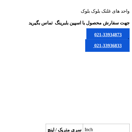
واحد های غلتک بلوک بلوک
جهت سفارش محصول
با اسپین بلبرینگ
تماس بگیرید
021-33934873
یا
021-33936833
Inch
سری متریک / اینچ