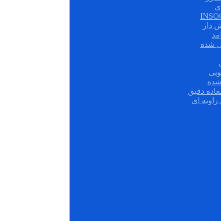
ی
ش دار
مد
ل شده
وبی
شده
عاده دقیق
زاویه ای