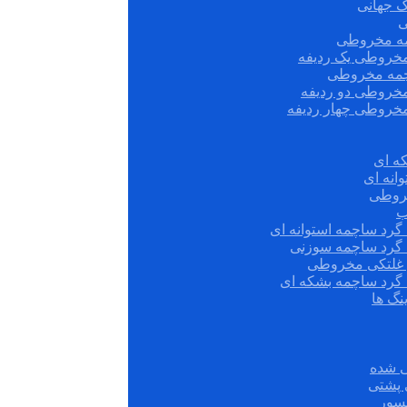
ک جهانی
ی
مه مخروطی
مخروطی یک ردیفه
چمه مخروطی
مخروطی دو ردیفه
مخروطی چهار ردیفه
ه ای
انه ای
روطی
ب
گرد ساچمه استوانه ای
 گرد ساچمه سوزنی
ش غلتکی مخروطی
 گرد ساچمه بشکه ای
نگ ها
 شده
سور