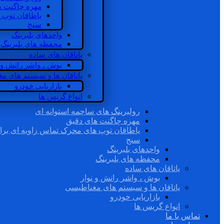
مهره چاگنت ه
یاطاقان توپ 
سنج
واحدهای بلبرینگ
محفظه های بلبرینگ
یاتاقان های ساده
بوش ، واشر رانش و ن
یاتاقان ها و سیستم های م
بازاریابی خودرو
انواع گریس ها
رولبرینگ های ساچمه استوانه ای
مهره چاگنت های دقیق
یاطاقان توپ های محرک تماس زاویه ای برا
سنج
واحدهای بلبرینگ
محفظه های بلبرینگ
یاتاقان های ساده
بوش ، واشر رانش و نوار
یاتاقان ها و سیستم های مغناطیسی
بازاریابی خودرو
انواع گریس ها
تماس با ما