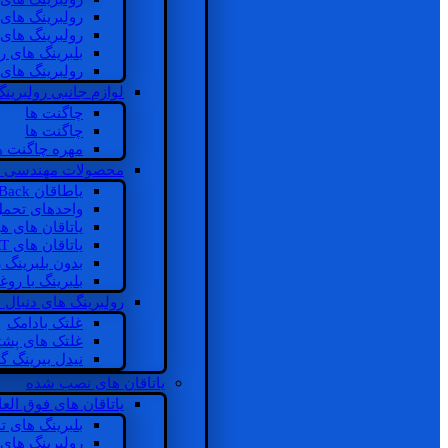
رولبرینگ های
رولبرینگ های
بلبرینگ های 
رولبرینگ های
لوازم جانبی رولبرینگ
چاگنت ها
چاگنت ها
مهره چاگنت ه
محصولات مهندسی 
یاطاقان Back های پشتی
واحدهای تحم
یاتاقان های ه
یاتاقان های INSOCOAT
بدون بلبرینگ 
بلبرینگ با رو
رولبرینگ های دنبال
غلتک بادامک
غلتک های پشت
نیدل بیرینگ 
یاتاقان های نصب شده
یاتاقان های فوق الع
بلبرینگ های ت
رولبرینگ های