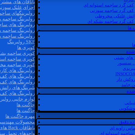
یاتاقان های مشتر
 کف گرد ساچمه استوانه ای
اجزای غلتک سوزن
 کف گرد ساچمه سوزنی
رولبرینگهای ساچ
رانش غلتکی مخروطی
رولبرینگ ساچمه 
 کف گرد ساچمه بشکه ای
رولبرینگ های سا
 ها
رولبرینگ ساچمه 
رولبرینگ ساچمه 
SKF رولبرینگ
ا
کوپری ها
شده
کوپری ساچمه بشک
کوپری ساچمه استو
ل سنسور
کوپری ساچمه مخ
یبریدی
رولبرینگ های کار
رولبرینگ های کف 
روکش دار
رولبرینگ های کف
غن جامد
بلبرینگ های ران
 شده
رولبرینگ های کف
لوازم جانبی رولبری
یبانی
چاگنت ها
گوشکوبی
چاگنت ها
مهره چاگنت ها
اده دقیق
محصولات مهندسی
یاطاقان Back های پشتی
ماس زاویه ای
واحدهای تحمل سن
 ساچمه استوانه ای