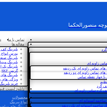
کوچه منصورالحکما
تماس با ما
د
مقاله ها
بلبرینگ کف 
گرد
بورس انواع ب
بلبرینگ صنع
بلبرینگ مینی
ماس زاویه ای
بلبرینگ بک 
 های تماس زاویه ای یک ردیفه
گریس SKF
 های تماس زاویه ای دو ردیفه
بلبرینگ های 
 با چهار نقطه تماس
ویژگی های ب
نظیم
خرید بلبرینگ
کف گرد
دانلود لیست قیمت 
ف گرد تماس زاویه ای
محصولات
 ساچمه استوانه ای
انواع بیرینگ
گ ساچمه استوانه ای یک ردیفه
بلبرینگ های ساچم