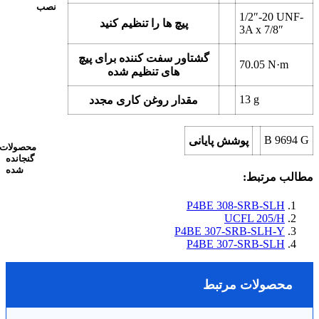
نصب
1/2″-20 UNF-
پیچ ها را تنظیم کنید
3A x 7/8″
گشتاور سفت کننده برای پیچ
70.05
N·m
های تنظیم شده
13
g
مقدار روغن کاری مجدد
B 9694 G
پوشش پایانی
محصولات
گنجانده
شده
مطالب مرتبط:
P4BE 308-SRB-SLH
UCFL 205/H
P4BE 307-SRB-SLH-Y
P4BE 307-SRB-SLH
محصولات مرتبط