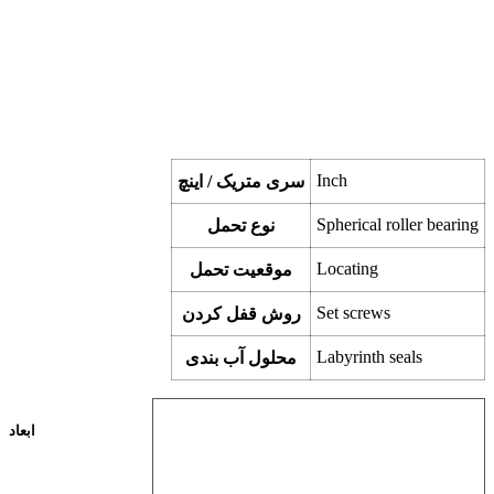
Inch
سری متریک / اینچ
Spherical roller bearing
نوع تحمل
Locating
موقعیت تحمل
Set screws
روش قفل کردن
Labyrinth seals
محلول آب بندی
ابعاد