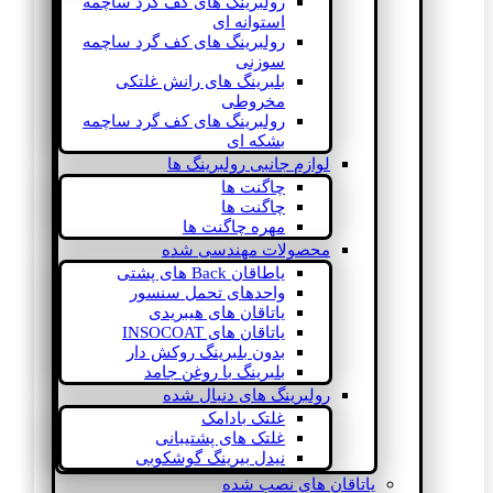
رولبرینگ های کف گرد ساچمه
استوانه ای
رولبرینگ های کف گرد ساچمه
سوزنی
بلبرینگ های رانش غلتکی
مخروطی
رولبرینگ های کف گرد ساچمه
بشکه ای
لوازم جانبی رولبرینگ ها
چاگنت ها
چاگنت ها
مهره چاگنت ها
محصولات مهندسی شده
یاطاقان Back های پشتی
واحدهای تحمل سنسور
یاتاقان های هیبریدی
یاتاقان های INSOCOAT
بدون بلبرینگ روکش دار
بلبرینگ با روغن جامد
رولبرینگ های دنبال شده
غلتک بادامک
غلتک های پشتیبانی
نیدل بیرینگ گوشکوبی
یاتاقان های نصب شده