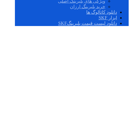
ویژگی های بلبرینگ اصلی
خرید بلبرینگ ارزان
دانلود کاتالوگ ها
ابزار SKF
دانلود لیست قیمت بلبرینگSKF
P4BE 308-SRB-
SLH-Y