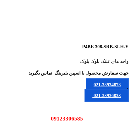
P4BE 308-SRB-SLH-Y
واحد های غلتک بلوک بلوک
جهت سفارش محصول
با اسپین بلبرینگ
تماس بگیرید
021-33934873
یا
021-33936833
09123306585