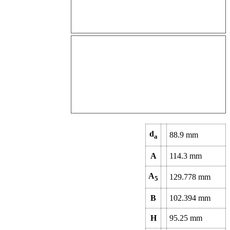
d
88.9
mm
a
A
114.3
mm
A
129.778
mm
5
B
102.394
mm
H
95.25
mm