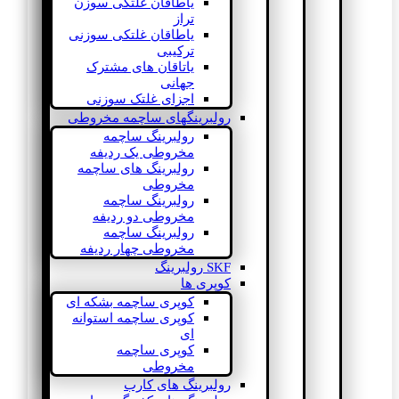
یاطاقان غلتکی سوزن
تراز
یاطاقان غلتکی سوزنی
ترکیبی
یاتاقان های مشترک
جهانی
اجزای غلتک سوزنی
رولبرینگهای ساچمه مخروطی
رولبرینگ ساچمه
مخروطی یک ردیفه
رولبرینگ های ساچمه
مخروطی
رولبرینگ ساچمه
مخروطی دو ردیفه
رولبرینگ ساچمه
مخروطی چهار ردیفه
SKF رولبرینگ
کوپری ها
کوپری ساچمه بشکه ای
کوپری ساچمه استوانه
ای
کوپری ساچمه
مخروطی
رولبرینگ های کارب