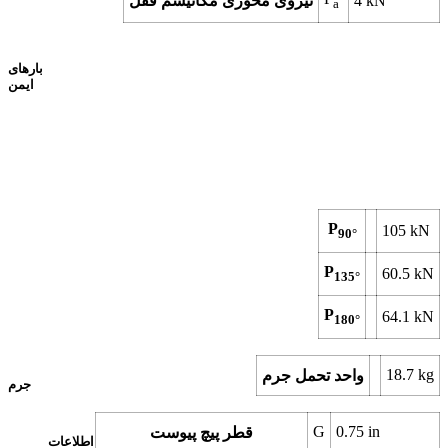
kN
4
نیروی محوری مکانیسم قفل
a
بارهای
ایمن
P
105
kN
90°
P
60.5
kN
135°
P
64.1
kN
180°
18.7
kg
واحد تحمل جرم
جرم
G
0.75
in
قطر پیچ پیوست
اطلاعات