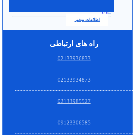
0.0
اطلاعات بیشتر
راه های ارتباطی
02133936833
02133934873
02133985527
09123306585