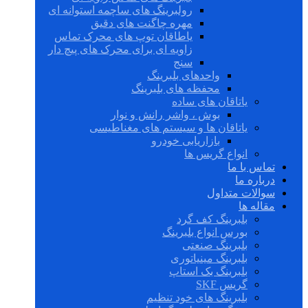
رولبرینگ های ساچمه استوانه ای
مهره چاگنت های دقیق
یاطاقان توپ های محرک تماس
زاویه ای برای محرک های پیچ دار
سنج
واحدهای بلبرینگ
محفظه های بلبرینگ
یاتاقان های ساده
بوش ، واشر رانش و نوار
یاتاقان ها و سیستم های مغناطیسی
بازاریابی خودرو
انواع گریس ها
تماس با ما
درباره ما
سوالات متداول
مقاله ها
بلبرینگ کف گرد
بورس انواع بلبرینگ
بلبرینگ صنعتی
بلبرینگ مینیاتوری
بلبرینگ بک استاپ
گریس SKF
بلبرینگ های خود تنظیم