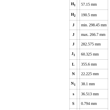
H
57.15
mm
1
H
190.5
mm
2
J
min.
298.45
mm
J
max.
266.7
mm
J
282.575
mm
J
60.325
mm
1
L
355.6
mm
N
22.225
mm
N
38.1
mm
1
s
36.513
mm
S
0.794
mm