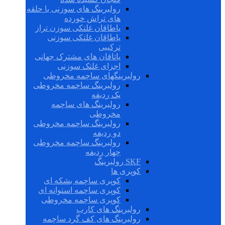
رولبرینگ های سوزنی با حلقه
های تراش خورده
یاطاقان غلتکی سوزن تراز
یاطاقان غلتکی سوزنی
ترکیبی
یاتاقان های مشترک جهانی
اجزای غلتک سوزنی
رولبرینگهای ساچمه مخروطی
رولبرینگ ساچمه مخروطی
یک ردیفه
رولبرینگ های ساچمه
مخروطی
رولبرینگ ساچمه مخروطی
دو ردیفه
رولبرینگ ساچمه مخروطی
چهار ردیفه
SKF رولبرینگ
کوپری ها
کوپری ساچمه بشکه ای
کوپری ساچمه استوانه ای
کوپری ساچمه مخروطی
رولبرینگ های کارب
رولبرینگ های کف گرد ساچمه