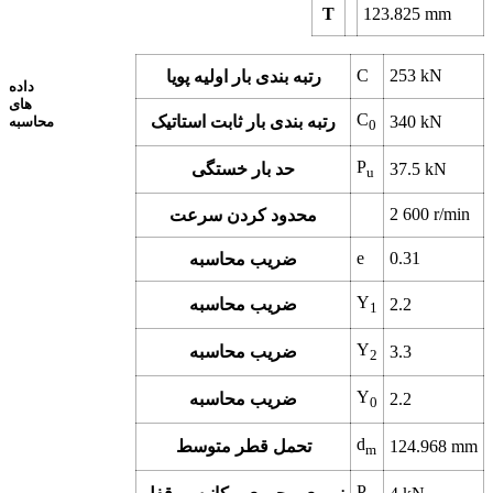
T
123.825
mm
C
253
kN
رتبه بندی بار اولیه پویا
داده
های
C
kN
340
رتبه بندی بار ثابت استاتیک
محاسبه
0
P
kN
37.5
حد بار خستگی
u
2 600
r/min
محدود کردن سرعت
e
0.31
ضریب محاسبه
Y
2.2
ضریب محاسبه
1
Y
3.3
ضریب محاسبه
2
Y
2.2
ضریب محاسبه
0
d
mm
124.968
تحمل قطر متوسط
m
P