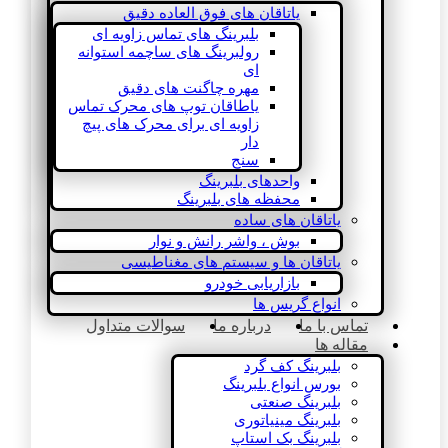
یاتاقان های فوق العاده دقیق
بلبرینگ های تماس زاویه ای
رولبرینگ های ساچمه استوانه
ای
مهره چاگنت های دقیق
یاطاقان توپ های محرک تماس
زاویه ای برای محرک های پیچ
دار
سنج
واحدهای بلبرینگ
محفظه های بلبرینگ
یاتاقان های ساده
بوش ، واشر رانش و نوار
یاتاقان ها و سیستم های مغناطیسی
بازاریابی خودرو
انواع گریس ها
تماس با ما
درباره ما
سوالات متداول
مقاله ها
بلبرینگ کف گرد
بورس انواع بلبرینگ
بلبرینگ صنعتی
بلبرینگ مینیاتوری
بلبرینگ بک استاپ