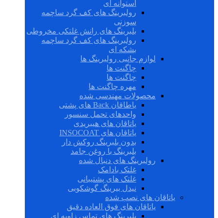
استوانه ای
رولبرینگ های کف گرد ساچمه
سوزنی
بلبرینگ های رانش غلتکی مخروطی
رولبرینگ های کف گرد ساچمه
بشکه ای
لوازم جانبی رولبرینگ ها
چاگنت ها
چاگنت ها
مهره چاگنت ها
محصولات مهندسی شده
یاطاقان Back های پشتی
واحدهای تحمل سنسور
یاتاقان های هیبریدی
یاتاقان های INSOCOAT
بدون بلبرینگ روکش دار
بلبرینگ با روغن جامد
رولبرینگ های دنبال شده
غلتک بادامک
غلتک های پشتیبانی
نیدل بیرینگ گوشکوبی
یاتاقان های نصب شده
یاتاقان های فوق العاده دقیق
بلبرینگ های تماس زاویه ای