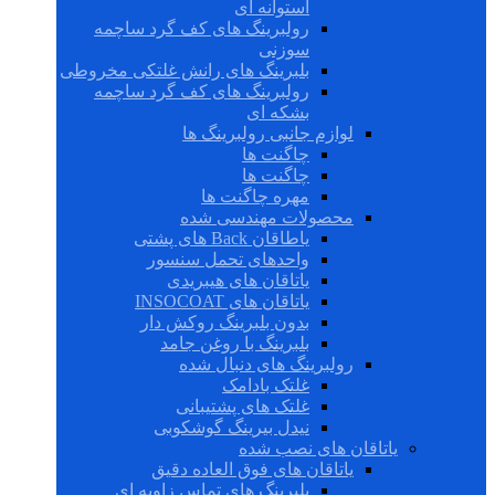
استوانه ای
رولبرینگ های کف گرد ساچمه
سوزنی
بلبرینگ های رانش غلتکی مخروطی
رولبرینگ های کف گرد ساچمه
بشکه ای
لوازم جانبی رولبرینگ ها
چاگنت ها
چاگنت ها
مهره چاگنت ها
محصولات مهندسی شده
یاطاقان Back های پشتی
واحدهای تحمل سنسور
یاتاقان های هیبریدی
یاتاقان های INSOCOAT
بدون بلبرینگ روکش دار
بلبرینگ با روغن جامد
رولبرینگ های دنبال شده
غلتک بادامک
غلتک های پشتیبانی
نیدل بیرینگ گوشکوبی
یاتاقان های نصب شده
یاتاقان های فوق العاده دقیق
بلبرینگ های تماس زاویه ای