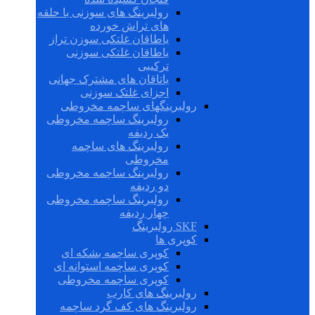
رولبرینگ های سوزنی با حلقه
های تراش خورده
یاطاقان غلتکی سوزن تراز
یاطاقان غلتکی سوزنی
ترکیبی
یاتاقان های مشترک جهانی
اجزای غلتک سوزنی
رولبرینگهای ساچمه مخروطی
رولبرینگ ساچمه مخروطی
یک ردیفه
رولبرینگ های ساچمه
مخروطی
رولبرینگ ساچمه مخروطی
دو ردیفه
رولبرینگ ساچمه مخروطی
چهار ردیفه
SKF رولبرینگ
کوپری ها
کوپری ساچمه بشکه ای
کوپری ساچمه استوانه ای
کوپری ساچمه مخروطی
رولبرینگ های کارب
رولبرینگ های کف گرد ساچمه