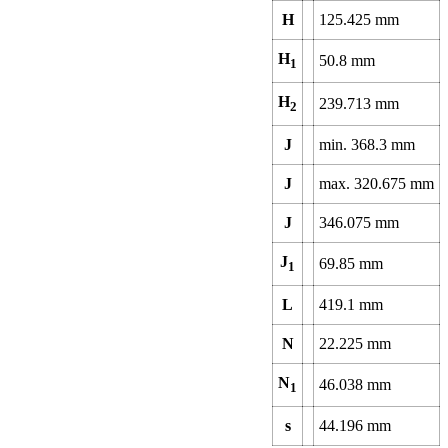
H
125.425
mm
H
50.8
mm
1
H
239.713
mm
2
J
min.
368.3
mm
J
max.
320.675
mm
J
346.075
mm
J
69.85
mm
1
L
419.1
mm
N
22.225
mm
N
46.038
mm
1
s
44.196
mm