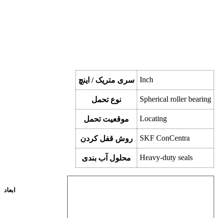
Inch
سری متریک / اینچ
Spherical roller bearing
نوع تحمل
Locating
موقعیت تحمل
SKF ConCentra
روش قفل کردن
Heavy-duty seals
محلول آب بندی
ابعاد