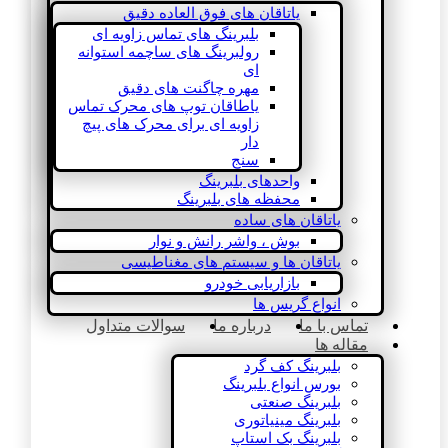
یاتاقان های فوق العاده دقیق
بلبرینگ های تماس زاویه ای
رولبرینگ های ساچمه استوانه
ای
مهره چاگنت های دقیق
یاطاقان توپ های محرک تماس
زاویه ای برای محرک های پیچ
دار
سنج
واحدهای بلبرینگ
محفظه های بلبرینگ
یاتاقان های ساده
بوش ، واشر رانش و نوار
یاتاقان ها و سیستم های مغناطیسی
بازاریابی خودرو
انواع گریس ها
تماس با ما
درباره ما
سوالات متداول
مقاله ها
بلبرینگ کف گرد
بورس انواع بلبرینگ
بلبرینگ صنعتی
بلبرینگ مینیاتوری
بلبرینگ بک استاپ