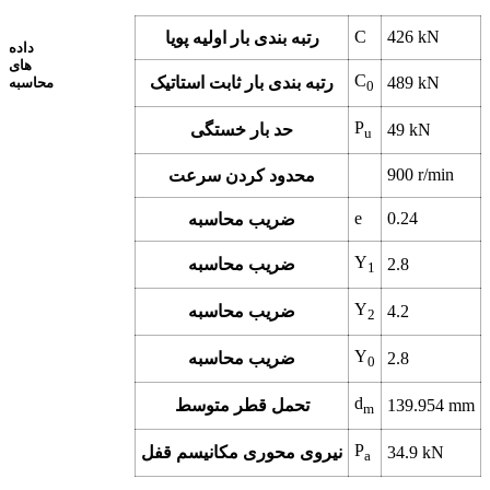
C
426
kN
رتبه بندی بار اولیه پویا
داده
های
C
kN
489
رتبه بندی بار ثابت استاتیک
محاسبه
0
P
kN
49
حد بار خستگی
u
900
r/min
محدود کردن سرعت
e
0.24
ضریب محاسبه
Y
2.8
ضریب محاسبه
1
Y
4.2
ضریب محاسبه
2
Y
2.8
ضریب محاسبه
0
d
mm
139.954
تحمل قطر متوسط
m
P
kN
34.9
نیروی محوری مکانیسم قفل
a