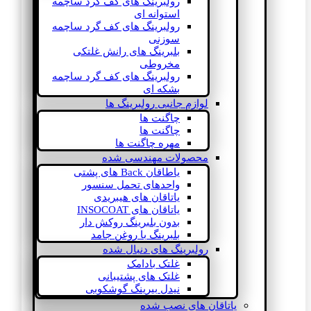
رولبرینگ های کف گرد ساچمه
استوانه ای
رولبرینگ های کف گرد ساچمه
سوزنی
بلبرینگ های رانش غلتکی
مخروطی
رولبرینگ های کف گرد ساچمه
بشکه ای
لوازم جانبی رولبرینگ ها
چاگنت ها
چاگنت ها
مهره چاگنت ها
محصولات مهندسی شده
یاطاقان Back های پشتی
واحدهای تحمل سنسور
یاتاقان های هیبریدی
یاتاقان های INSOCOAT
بدون بلبرینگ روکش دار
بلبرینگ با روغن جامد
رولبرینگ های دنبال شده
غلتک بادامک
غلتک های پشتیبانی
نیدل بیرینگ گوشکوبی
یاتاقان های نصب شده