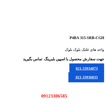
P4BA 315-SRB-CGH
واحد های غلتک بلوک بلوک
جهت سفارش محصول
با اسپین بلبرینگ
تماس بگیرید
021-33934873
یا
021-33936833
09123306585