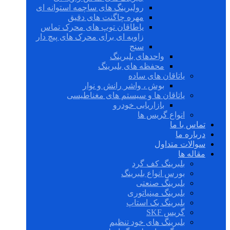
رولبرینگ های ساچمه استوانه ای
مهره چاگنت های دقیق
یاطاقان توپ های محرک تماس
زاویه ای برای محرک های پیچ دار
سنج
واحدهای بلبرینگ
محفظه های بلبرینگ
یاتاقان های ساده
بوش ، واشر رانش و نوار
یاتاقان ها و سیستم های مغناطیسی
بازاریابی خودرو
انواع گریس ها
تماس با ما
درباره ما
سوالات متداول
مقاله ها
بلبرینگ کف گرد
بورس انواع بلبرینگ
بلبرینگ صنعتی
بلبرینگ مینیاتوری
بلبرینگ بک استاپ
گریس SKF
بلبرینگ های خود تنظیم