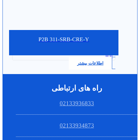
P2B 311-SRB-CRE-Y
0.0
اطلاعات بیشتر
راه های ارتباطی
02133936833
02133934873