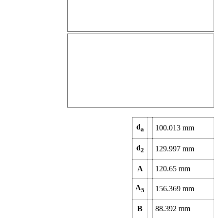
d
100.013
mm
a
d
129.997
mm
2
A
120.65
mm
A
156.369
mm
5
B
88.392
mm