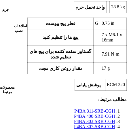
28.8
kg
واحد تحمل جرم
جرم
G
0.75
in
قطر پیچ پیوست
اطلاعات
نصب
7 x
M6-1 x
پیچ ها را تنظیم کنید
16mm
گشتاور سفت کننده برای پیچ های
7.91
N·m
تنظیم شده
17
g
مقدار روغن کاری مجدد
ECM 220
پوشش پایانی
محصولات
مرتبط
مطالب مرتبط:
P4BA 311-SRB-CGH
P4BA 400-SRB-CGH
P4BA 303-SRB-CGH
P4BA 307-SRB-CGH