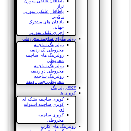
یاطاقان غلتکی سوزن
تراز
یاطاقان غلتکی سوزنی
ترکیبی
یاتاقان های مشترک
جهانی
اجزای غلتک سوزنی
رولبرینگهای ساچمه مخروطی
رولبرینگ ساچمه
مخروطی یک ردیفه
رولبرینگ های ساچمه
مخروطی
رولبرینگ ساچمه
مخروطی دو ردیفه
رولبرینگ ساچمه
مخروطی چهار ردیفه
SKF رولبرینگ
کوپری ها
کوپری ساچمه بشکه ای
کوپری ساچمه استوانه
ای
کوپری ساچمه
مخروطی
رولبرینگ های کارب