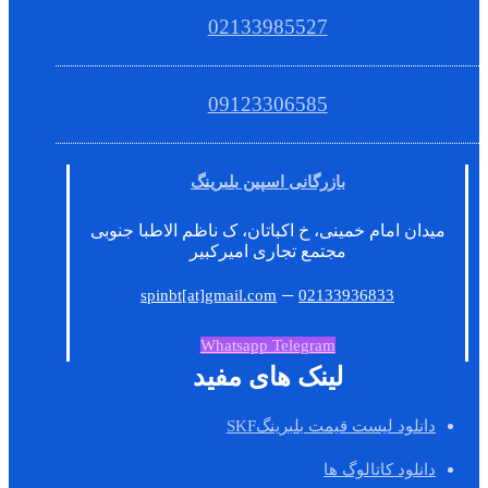
02133985527
09123306585
بازرگانی اسپین بلبرینگ
میدان امام خمینی، خ اکباتان، ک ناظم الاطبا جنوبی
مجتمع تجاری امیرکبیر
–
spinbt[at]gmail.com
02133936833
Whatsapp
Telegram
لینک های مفید
دانلود لیست قیمت بلبرینگSKF
دانلود کاتالوگ ها