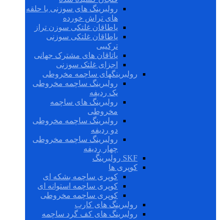
رولبرینگ های سوزنی با حلقه
های تراش خورده
یاطاقان غلتکی سوزن تراز
یاطاقان غلتکی سوزنی
ترکیبی
یاتاقان های مشترک جهانی
اجزای غلتک سوزنی
رولبرینگهای ساچمه مخروطی
رولبرینگ ساچمه مخروطی
یک ردیفه
رولبرینگ های ساچمه
مخروطی
رولبرینگ ساچمه مخروطی
دو ردیفه
رولبرینگ ساچمه مخروطی
چهار ردیفه
SKF رولبرینگ
کوپری ها
کوپری ساچمه بشکه ای
کوپری ساچمه استوانه ای
کوپری ساچمه مخروطی
رولبرینگ های کارب
رولبرینگ های کف گرد ساچمه