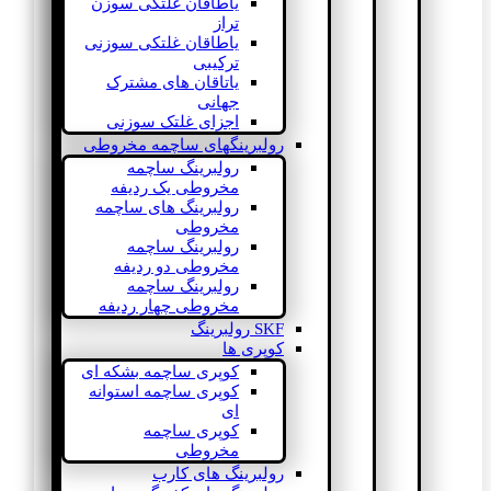
یاطاقان غلتکی سوزن
تراز
یاطاقان غلتکی سوزنی
ترکیبی
یاتاقان های مشترک
جهانی
اجزای غلتک سوزنی
رولبرینگهای ساچمه مخروطی
رولبرینگ ساچمه
مخروطی یک ردیفه
رولبرینگ های ساچمه
مخروطی
رولبرینگ ساچمه
مخروطی دو ردیفه
رولبرینگ ساچمه
مخروطی چهار ردیفه
SKF رولبرینگ
کوپری ها
کوپری ساچمه بشکه ای
کوپری ساچمه استوانه
ای
کوپری ساچمه
مخروطی
رولبرینگ های کارب