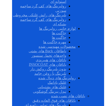
استوانه ای
رولبرینگ های کف گرد ساچمه
سوزنی
بلبرینگ های رانش غلتکی مخروطی
رولبرینگ های کف گرد ساچمه
بشکه ای
لوازم جانبی رولبرینگ ها
چاگنت ها
چاگنت ها
مهره چاگنت ها
محصولات مهندسی شده
یاطاقان Back های پشتی
واحدهای تحمل سنسور
یاتاقان های هیبریدی
یاتاقان های INSOCOAT
بدون بلبرینگ روکش دار
بلبرینگ با روغن جامد
رولبرینگ های دنبال شده
غلتک بادامک
غلتک های پشتیبانی
نیدل بیرینگ گوشکوبی
یاتاقان های نصب شده
یاتاقان های فوق العاده دقیق
بلبرینگ های تماس زاویه ای