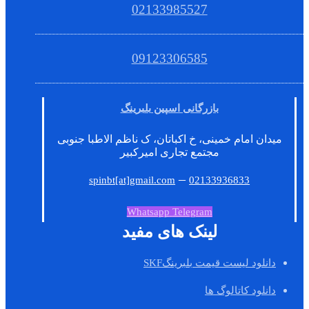
02133985527
09123306585
بازرگانی اسپین بلبرینگ
میدان امام خمینی، خ اکباتان، ک ناظم الاطبا جنوبی
مجتمع تجاری امیرکبیر
–
spinbt[at]gmail.com
02133936833
Whatsapp
Telegram
لینک های مفید
دانلود لیست قیمت بلبرینگSKF
دانلود کاتالوگ ها