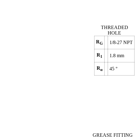
THREADED
HOLE
R
1/8-27 NPT
G
R
1.8
mm
1
R
45
°
α
GREASE FITTING