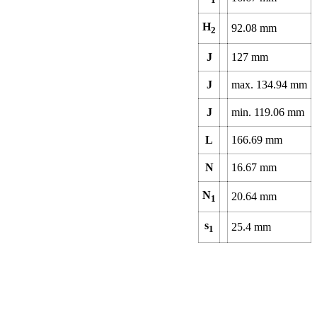
H
92.08
mm
2
J
127
mm
J
max.
134.94
mm
J
min.
119.06
mm
L
166.69
mm
N
16.67
mm
N
20.64
mm
1
s
25.4
mm
1