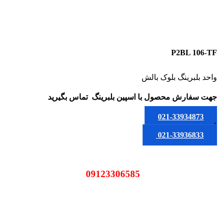
P2BL 106-TF
واحد بلبرینگ بلوک بالش
جهت سفارش محصول
با اسپین بلبرینگ
تماس بگیرید
021-33934873
یا
021-33936833
09123306585