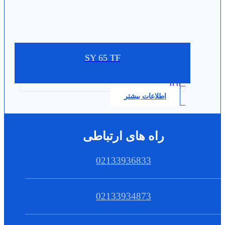
SY 65 TF
0.0
اطلاعات بیشتر
راه های ارتباطی
02133936833
02133934873