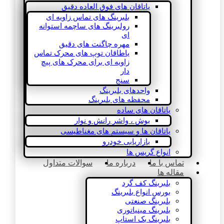
یاتاقان های فوق العاده دقیق
بلبرینگ های تماس زاویه ای
رولبرینگ های ساچمه استوانه
ای
مهره چاگنت های دقیق
یاطاقان توپ های محرک تماس
زاویه ای برای محرک های پیچ
دار
سنج
واحدهای بلبرینگ
محفظه های بلبرینگ
یاتاقان های ساده
بوش ، واشر رانش و نوار
یاتاقان ها و سیستم های مغناطیسی
بازاریابی خودرو
انواع گریس ها
تماس با ما
درباره ما
سوالات متداول
مقاله ها
بلبرینگ کف گرد
بورس انواع بلبرینگ
بلبرینگ صنعتی
بلبرینگ مینیاتوری
بلبرینگ بک استاپ