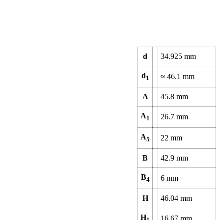
d
34.925
mm
d
≈
46.1
mm
1
A
45.8
mm
A
26.7
mm
1
A
22
mm
5
B
42.9
mm
B
6
mm
4
H
46.04
mm
H
16.67
mm
1