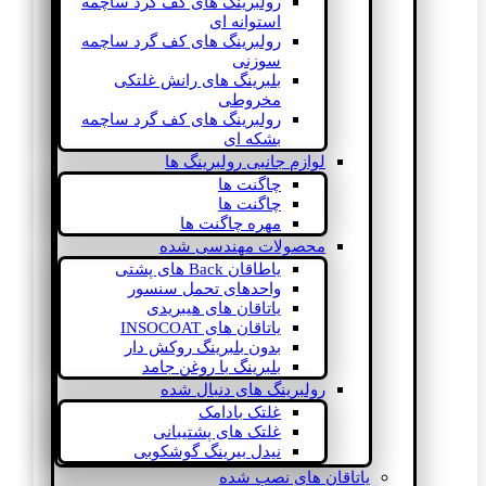
رولبرینگ های کف گرد ساچمه
استوانه ای
رولبرینگ های کف گرد ساچمه
سوزنی
بلبرینگ های رانش غلتکی
مخروطی
رولبرینگ های کف گرد ساچمه
بشکه ای
لوازم جانبی رولبرینگ ها
چاگنت ها
چاگنت ها
مهره چاگنت ها
محصولات مهندسی شده
یاطاقان Back های پشتی
واحدهای تحمل سنسور
یاتاقان های هیبریدی
یاتاقان های INSOCOAT
بدون بلبرینگ روکش دار
بلبرینگ با روغن جامد
رولبرینگ های دنبال شده
غلتک بادامک
غلتک های پشتیبانی
نیدل بیرینگ گوشکوبی
یاتاقان های نصب شده