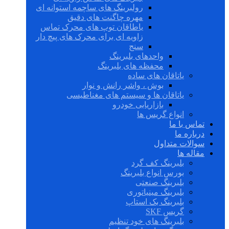
رولبرینگ های ساچمه استوانه ای
مهره چاگنت های دقیق
یاطاقان توپ های محرک تماس
زاویه ای برای محرک های پیچ دار
سنج
واحدهای بلبرینگ
محفظه های بلبرینگ
یاتاقان های ساده
بوش ، واشر رانش و نوار
یاتاقان ها و سیستم های مغناطیسی
بازاریابی خودرو
انواع گریس ها
تماس با ما
درباره ما
سوالات متداول
مقاله ها
بلبرینگ کف گرد
بورس انواع بلبرینگ
بلبرینگ صنعتی
بلبرینگ مینیاتوری
بلبرینگ بک استاپ
گریس SKF
بلبرینگ های خود تنظیم