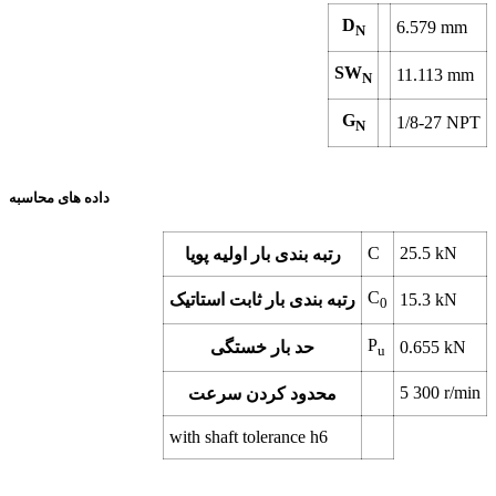
D
6.579
mm
N
SW
11.113
mm
N
G
1/8-27 NPT
N
داده های محاسبه
C
25.5
kN
رتبه بندی بار اولیه پویا
C
kN
15.3
رتبه بندی بار ثابت استاتیک
0
P
kN
0.655
حد بار خستگی
u
5 300
r/min
محدود کردن سرعت
with shaft tolerance h6