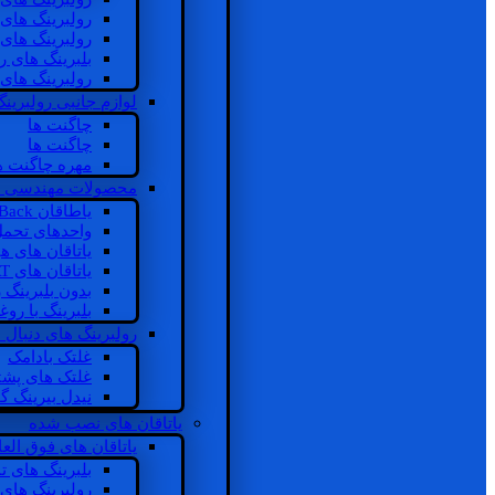
رولبرینگ های
رولبرینگ های
بلبرینگ های 
رولبرینگ های
لوازم جانبی رولبرینگ
چاگنت ها
چاگنت ها
مهره چاگنت ه
محصولات مهندسی 
یاطاقان Back های پشتی
واحدهای تحم
یاتاقان های ه
یاتاقان های INSOCOAT
بدون بلبرینگ 
بلبرینگ با رو
رولبرینگ های دنبال
غلتک بادامک
غلتک های پشت
نیدل بیرینگ 
یاتاقان های نصب شده
یاتاقان های فوق الع
بلبرینگ های ت
رولبرینگ های