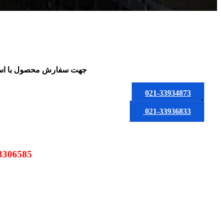
جهت سفارش محصول
با ا
021-33934873
یا
021-33936833
09123306585