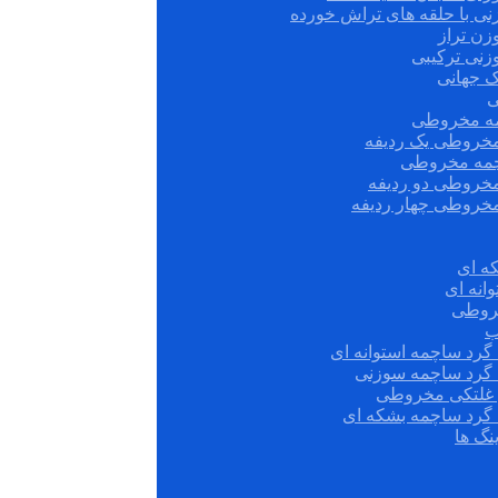
نی با حلقه های تراش خورده
زن تراز
زنی ترکیبی
ک جهانی
ی
مه مخروطی
مخروطی یک ردیفه
چمه مخروطی
مخروطی دو ردیفه
مخروطی چهار ردیفه
ه ای
انه ای
روطی
ب
گرد ساچمه استوانه ای
 گرد ساچمه سوزنی
ش غلتکی مخروطی
 گرد ساچمه بشکه ای
نگ ها