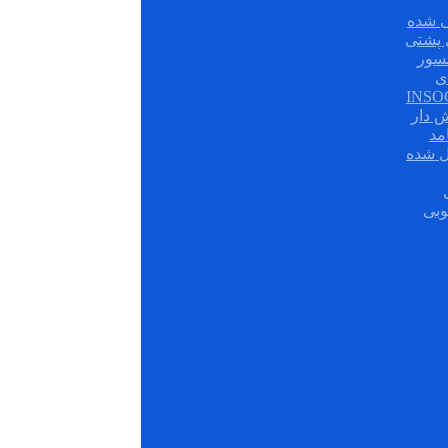
 شده
سور
ی
ش دار
مد
ل شده
وبی