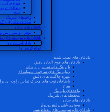
مهره چاگنت ه
یاطاقان توپ 
سنج
واحدهای بلبرینگ
محفظه های بلبرینگ
یاتاقان های ساده
بوش ، واشر رانش و ن
یاتاقان ها و سیستم های م
بازاریابی خودرو
انواع گریس ها
یاتاقان های نصب شده
یاتاقان های فوق العاده دقیق
بلبرینگ های تماس زاویه ای
رولبرینگ های ساچمه استوانه ای
مهره چاگنت های دقیق
یاطاقان توپ های محرک تماس زاویه ای برا
سنج
واحدهای بلبرینگ
محفظه های بلبرینگ
یاتاقان های ساده
بوش ، واشر رانش و نوار
یاتاقان ها و سیستم های مغناطیسی