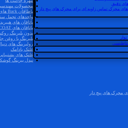
مهره چاگنت ها
ای دقیق
محصولات مهندسی
های محرک تماس زاویه ای برای محرک های پیچ دار
یاطاقان Back های پشتی
واحدهای تحمل سن
یاتاقان های هیبرید
یاتاقان های INSOCOAT
بدون بلبرینگ روک
وار
بلبرینگ با روغن جا
غناطیسی
رولبرینگ های دنبا
غلتک بادامک
غلتک های پشتیبانی
نیدل بیرینگ گوشک
ی محرک های پیچ دار