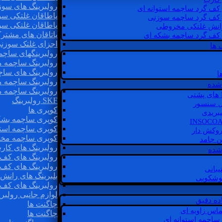
رولبرینگ های سوز
 کف گرد ساچمه استوانه ای
یاطاقان غلتکی سو
 کف گرد ساچمه سوزنی
یاطاقان غلتکی سو
رانش غلتکی مخروطی
یاتاقان های مشتر
 کف گرد ساچمه بشکه ای
اجزای غلتک سوزن
 ها
رولبرینگهای ساچ
رولبرینگ ساچمه 
رولبرینگ های سا
ا
رولبرینگ ساچمه 
شده
رولبرینگ ساچمه 
SKF رولبرینگ
ل سنسور
کوپری ها
یبریدی
کوپری ساچمه بشک
کوپری ساچمه استو
روکش دار
کوپری ساچمه مخ
غن جامد
رولبرینگ های کار
 شده
رولبرینگ های کف 
رولبرینگ های کف
یبانی
بلبرینگ های ران
گوشکوبی
رولبرینگ های کف
لوازم جانبی رولبری
اده دقیق
چاگنت ها
ماس زاویه ای
چاگنت ها
 ساچمه استوانه ای