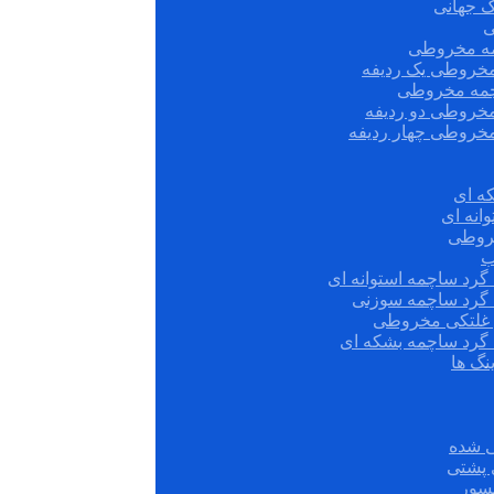
ک جهانی
ی
مه مخروطی
مخروطی یک ردیفه
چمه مخروطی
مخروطی دو ردیفه
مخروطی چهار ردیفه
ه ای
انه ای
روطی
ب
گرد ساچمه استوانه ای
 گرد ساچمه سوزنی
ش غلتکی مخروطی
 گرد ساچمه بشکه ای
نگ ها
 شده
سور