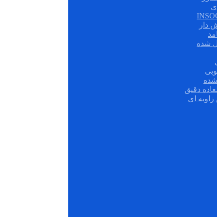
ی
ش دار
مد
ل شده
وبی
شده
عاده دقیق
زاویه ای