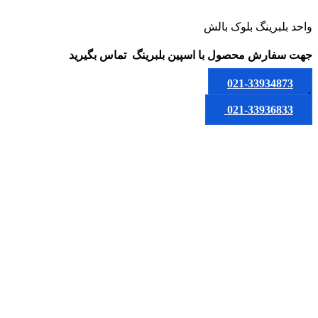
واحد بلبرینگ بلوک بالش
جهت سفارش محصول
با اسپین بلبرینگ
تماس بگیرید
021-33934873
یا
021-33936833