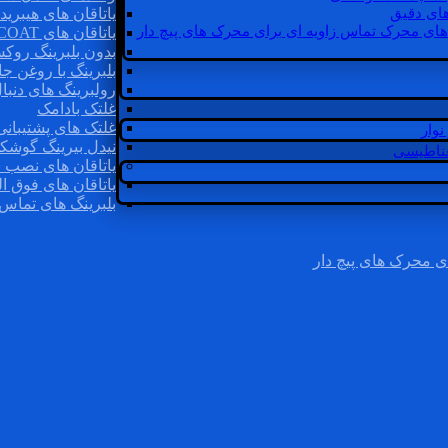
ای دقیق
یاتاقان های هیبرید
های محرک تماس زاویه ای برای محرک های پیچ دار
یاتاقان های INSOCOAT
بدون بلبرینگ روک
بلبرینگ با روغن جا
رولبرینگ های دنبا
غلتک بادامک
غلتک های پشتیبانی
وار
نیدل بیرینگ گوشک
غناطیسی
یاتاقان های نصب 
یاتاقان های فوق ال
بلبرینگ های تماس 
ی محرک های پیچ دار