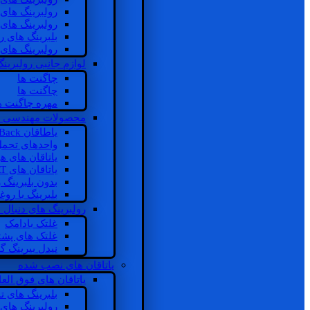
رولبرینگ های
رولبرینگ های
بلبرینگ های 
رولبرینگ های
لوازم جانبی رولبرینگ
چاگنت ها
چاگنت ها
مهره چاگنت ه
محصولات مهندسی 
یاطاقان Back های پشتی
واحدهای تحم
یاتاقان های ه
یاتاقان های INSOCOAT
بدون بلبرینگ 
بلبرینگ با رو
رولبرینگ های دنبال
غلتک بادامک
غلتک های پشت
نیدل بیرینگ 
یاتاقان های نصب شده
یاتاقان های فوق الع
بلبرینگ های ت
رولبرینگ های