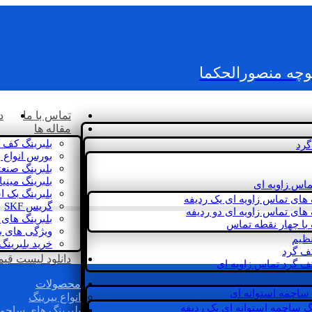
کوچه منصورالحکما
تماس با ما
د
مقاله ها
بلبرینگ کف 
گرد
بورس انواع ب
بلبرینگ صنع
بلبرینگ مینی
ماس زاویه ای
بلبرینگ بک 
 های تماس زاویه ای یک ردیفه
گریس SKF
 های تماس زاویه ای دو ردیفه
بلبرینگ های 
 با چهار نقطه تماس
ویژگی های ب
نظیم
خرید بلبرینگ
کف گرد
دانلود لیست قیمت 
ف گرد تماس زاویه ای
محصولات
 ساچمه استوانه ای
انواع بیرینگ
گ ساچمه استوانه ای یک ردیفه
بلبرینگ های ساچم