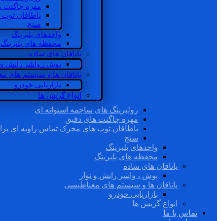
مهره چاگنت ه
یاطاقان توپ 
سنج
واحدهای بلبرینگ
محفظه های بلبرینگ
یاتاقان های ساده
بوش ، واشر رانش و ن
یاتاقان ها و سیستم های م
بازاریابی خودرو
انواع گریس ها
رولبرینگ های ساچمه استوانه ای
مهره چاگنت های دقیق
یاطاقان توپ های محرک تماس زاویه ای برا
سنج
واحدهای بلبرینگ
محفظه های بلبرینگ
یاتاقان های ساده
بوش ، واشر رانش و نوار
یاتاقان ها و سیستم های مغناطیسی
بازاریابی خودرو
انواع گریس ها
تماس با ما