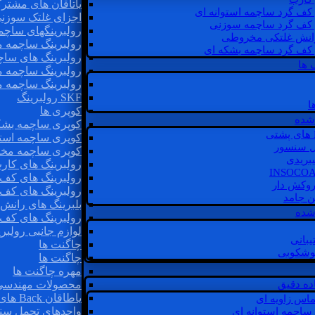
یاتاقان های مشتر
 کف گرد ساچمه استوانه ای
اجزای غلتک سوزن
 کف گرد ساچمه سوزنی
رولبرینگهای ساچ
رانش غلتکی مخروطی
رولبرینگ ساچمه 
 کف گرد ساچمه بشکه ای
رولبرینگ های سا
 ها
رولبرینگ ساچمه 
رولبرینگ ساچمه 
SKF رولبرینگ
ا
کوپری ها
شده
کوپری ساچمه بشک
کوپری ساچمه استو
ل سنسور
کوپری ساچمه مخ
یبریدی
رولبرینگ های کار
رولبرینگ های کف 
روکش دار
رولبرینگ های کف
غن جامد
بلبرینگ های ران
 شده
رولبرینگ های کف
لوازم جانبی رولبری
یبانی
چاگنت ها
گوشکوبی
چاگنت ها
مهره چاگنت ها
اده دقیق
محصولات مهندسی
یاطاقان Back های پشتی
ماس زاویه ای
واحدهای تحمل سن
 ساچمه استوانه ای