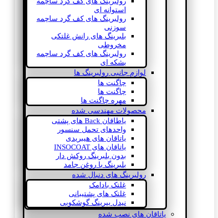
رولبرینگ های کف گرد ساچمه
استوانه ای
رولبرینگ های کف گرد ساچمه
سوزنی
بلبرینگ های رانش غلتکی
مخروطی
رولبرینگ های کف گرد ساچمه
بشکه ای
لوازم جانبی رولبرینگ ها
چاگنت ها
چاگنت ها
مهره چاگنت ها
محصولات مهندسی شده
یاطاقان Back های پشتی
واحدهای تحمل سنسور
یاتاقان های هیبریدی
یاتاقان های INSOCOAT
بدون بلبرینگ روکش دار
بلبرینگ با روغن جامد
رولبرینگ های دنبال شده
غلتک بادامک
غلتک های پشتیبانی
نیدل بیرینگ گوشکوبی
یاتاقان های نصب شده