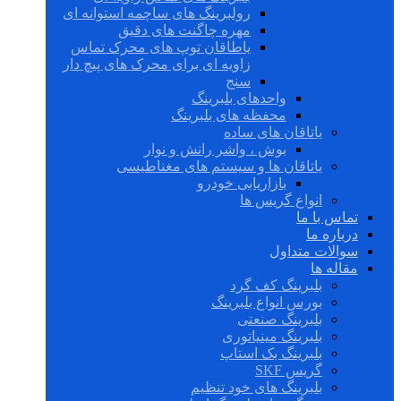
رولبرینگ های ساچمه استوانه ای
مهره چاگنت های دقیق
یاطاقان توپ های محرک تماس
زاویه ای برای محرک های پیچ دار
سنج
واحدهای بلبرینگ
محفظه های بلبرینگ
یاتاقان های ساده
بوش ، واشر رانش و نوار
یاتاقان ها و سیستم های مغناطیسی
بازاریابی خودرو
انواع گریس ها
تماس با ما
درباره ما
سوالات متداول
مقاله ها
بلبرینگ کف گرد
بورس انواع بلبرینگ
بلبرینگ صنعتی
بلبرینگ مینیاتوری
بلبرینگ بک استاپ
گریس SKF
بلبرینگ های خود تنظیم