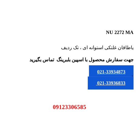
NU 2272 MA
یاطاقان غلتکی استوانه ای ، تک ردیف
جهت سفارش محصول
با اسپین بلبرینگ
تماس بگیرید
021-33934873
یا
021-33936833
09123306585