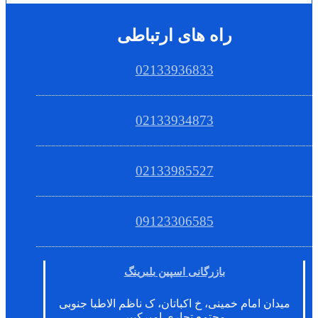
راه های ارتباطی
02133936833
02133934873
02133985527
09123306585
بازرگانی اسپین بلبرینگ
میدان امام خمینی، خ اکباتان، ک ناظم الاطبا جنوبی
مجتمع تجاری امیرکبیر