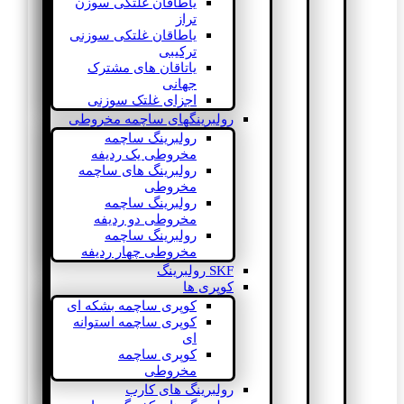
یاطاقان غلتکی سوزن
تراز
یاطاقان غلتکی سوزنی
ترکیبی
یاتاقان های مشترک
جهانی
اجزای غلتک سوزنی
رولبرینگهای ساچمه مخروطی
رولبرینگ ساچمه
مخروطی یک ردیفه
رولبرینگ های ساچمه
مخروطی
رولبرینگ ساچمه
مخروطی دو ردیفه
رولبرینگ ساچمه
مخروطی چهار ردیفه
SKF رولبرینگ
کوپری ها
کوپری ساچمه بشکه ای
کوپری ساچمه استوانه
ای
کوپری ساچمه
مخروطی
رولبرینگ های کارب