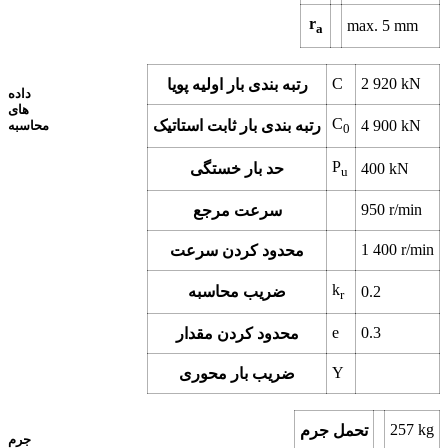
r
max.
5
mm
a
C
2 920
kN
رتبه بندی بار اولیه پویا
داده
های
C
kN
4 900
رتبه بندی بار ثابت استاتیک
محاسبه
0
P
kN
400
حد بار خستگی
u
950
r/min
سرعت مرجع
1 400
r/min
محدود کردن سرعت
k
0.2
ضریب محاسبه
r
e
0.3
محدود کردن مقدار
Y
ضریب بار محوری
257
kg
تحمل جرم
جرم