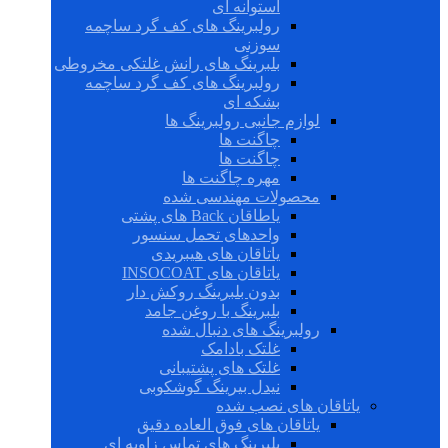
استوانه ای
رولبرینگ های کف گرد ساچمه
سوزنی
بلبرینگ های رانش غلتکی مخروطی
رولبرینگ های کف گرد ساچمه
بشکه ای
لوازم جانبی رولبرینگ ها
چاگنت ها
چاگنت ها
مهره چاگنت ها
محصولات مهندسی شده
یاطاقان Back های پشتی
واحدهای تحمل سنسور
یاتاقان های هیبریدی
یاتاقان های INSOCOAT
بدون بلبرینگ روکش دار
بلبرینگ با روغن جامد
رولبرینگ های دنبال شده
غلتک بادامک
غلتک های پشتیبانی
نیدل بیرینگ گوشکوبی
یاتاقان های نصب شده
یاتاقان های فوق العاده دقیق
بلبرینگ های تماس زاویه ای