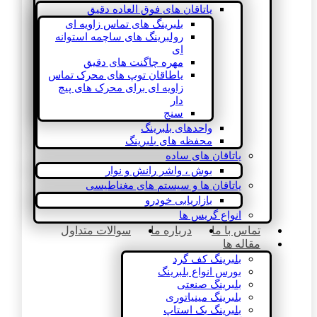
یاتاقان های فوق العاده دقیق
بلبرینگ های تماس زاویه ای
رولبرینگ های ساچمه استوانه
ای
مهره چاگنت های دقیق
یاطاقان توپ های محرک تماس
زاویه ای برای محرک های پیچ
دار
سنج
واحدهای بلبرینگ
محفظه های بلبرینگ
یاتاقان های ساده
بوش ، واشر رانش و نوار
یاتاقان ها و سیستم های مغناطیسی
بازاریابی خودرو
انواع گریس ها
تماس با ما
درباره ما
سوالات متداول
مقاله ها
بلبرینگ کف گرد
بورس انواع بلبرینگ
بلبرینگ صنعتی
بلبرینگ مینیاتوری
بلبرینگ بک استاپ