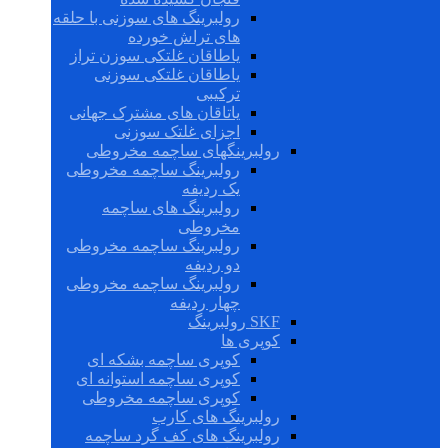
رولبرینگ های سوزنی با حلقه
های تراش خورده
یاطاقان غلتکی سوزن تراز
یاطاقان غلتکی سوزنی
ترکیبی
یاتاقان های مشترک جهانی
اجزای غلتک سوزنی
رولبرینگهای ساچمه مخروطی
رولبرینگ ساچمه مخروطی
یک ردیفه
رولبرینگ های ساچمه
مخروطی
رولبرینگ ساچمه مخروطی
دو ردیفه
رولبرینگ ساچمه مخروطی
چهار ردیفه
SKF رولبرینگ
کوپری ها
کوپری ساچمه بشکه ای
کوپری ساچمه استوانه ای
کوپری ساچمه مخروطی
رولبرینگ های کارب
رولبرینگ های کف گرد ساچمه