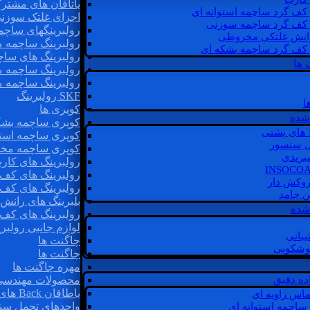
یاتاقان های مشتر
 کف گرد ساچمه استوانه ای
اجزای غلتک سوزن
 کف گرد ساچمه سوزنی
رولبرینگهای ساچ
رانش غلتکی مخروطی
رولبرینگ ساچمه 
 کف گرد ساچمه بشکه ای
رولبرینگ های سا
 ها
رولبرینگ ساچمه 
رولبرینگ ساچمه 
SKF رولبرینگ
ا
کوپری ها
شده
کوپری ساچمه بشک
کوپری ساچمه استو
ل سنسور
کوپری ساچمه مخ
یبریدی
رولبرینگ های کار
رولبرینگ های کف 
روکش دار
رولبرینگ های کف
غن جامد
بلبرینگ های ران
 شده
رولبرینگ های کف
لوازم جانبی رولبری
یبانی
چاگنت ها
گوشکوبی
چاگنت ها
مهره چاگنت ها
اده دقیق
محصولات مهندسی
یاطاقان Back های پشتی
ماس زاویه ای
واحدهای تحمل سن
 ساچمه استوانه ای