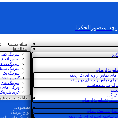
کوچه منصورالحکما
تماس با ما
د
مقاله ها
بلبرینگ کف 
گرد
بورس انواع ب
بلبرینگ صنع
بلبرینگ مینی
ماس زاویه ای
بلبرینگ بک 
 های تماس زاویه ای یک ردیفه
گریس SKF
 های تماس زاویه ای دو ردیفه
بلبرینگ های 
 با چهار نقطه تماس
ویژگی های ب
نظیم
خرید بلبرینگ
کف گرد
دانلود لیست قیمت 
ف گرد تماس زاویه ای
محصولات
 ساچمه استوانه ای
انواع بیرینگ
گ ساچمه استوانه ای یک ردیفه
بلبرینگ های ساچم