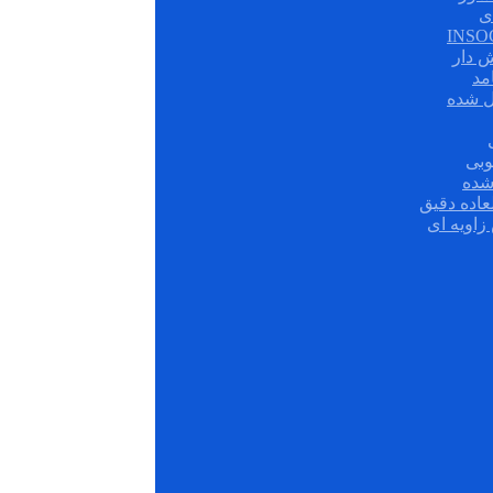
ی
ش دار
مد
ل شده
وبی
شده
عاده دقیق
زاویه ای