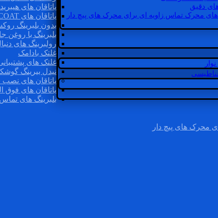
ای دقیق
یاتاقان های هیبرید
های محرک تماس زاویه ای برای محرک های پیچ دار
یاتاقان های INSOCOAT
بدون بلبرینگ روک
بلبرینگ با روغن جا
رولبرینگ های دنبا
غلتک بادامک
غلتک های پشتیبانی
وار
نیدل بیرینگ گوشک
غناطیسی
یاتاقان های نصب 
یاتاقان های فوق ال
بلبرینگ های تماس 
ی محرک های پیچ دار