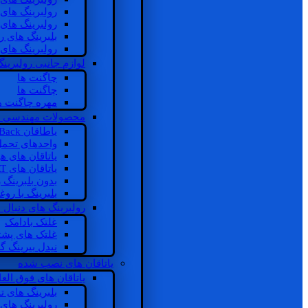
رولبرینگ های
رولبرینگ های
بلبرینگ های 
رولبرینگ های
لوازم جانبی رولبرینگ
چاگنت ها
چاگنت ها
مهره چاگنت ه
محصولات مهندسی 
یاطاقان Back های پشتی
واحدهای تحم
یاتاقان های ه
یاتاقان های INSOCOAT
بدون بلبرینگ 
بلبرینگ با رو
رولبرینگ های دنبال
غلتک بادامک
غلتک های پشت
نیدل بیرینگ 
یاتاقان های نصب شده
یاتاقان های فوق الع
بلبرینگ های ت
رولبرینگ های