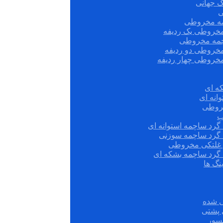
ک جهانی
ی
مه مخروطی
مخروطی یک ردیفه
چمه مخروطی
مخروطی دو ردیفه
مخروطی چهار ردیفه
ه ای
انه ای
روطی
ب
گرد ساچمه استوانه ای
 گرد ساچمه سوزنی
ش غلتکی مخروطی
 گرد ساچمه بشکه ای
نگ ها
 شده
سور