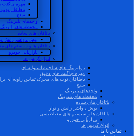
مهره چاگنت ه
یاطاقان توپ 
سنج
واحدهای بلبرینگ
محفظه های بلبرینگ
یاتاقان های ساده
بوش ، واشر رانش و ن
یاتاقان ها و سیستم های م
بازاریابی خودرو
انواع گریس ها
رولبرینگ های ساچمه استوانه ای
مهره چاگنت های دقیق
یاطاقان توپ های محرک تماس زاویه ای برا
سنج
واحدهای بلبرینگ
محفظه های بلبرینگ
یاتاقان های ساده
بوش ، واشر رانش و نوار
یاتاقان ها و سیستم های مغناطیسی
بازاریابی خودرو
انواع گریس ها
تماس با ما