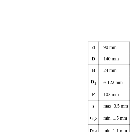
d
90
mm
D
140
mm
B
24
mm
D
≈
122
mm
1
F
103
mm
s
max.
3.5
mm
r
min.
1.5
mm
1,2
r
min.
1.1
mm
3,4