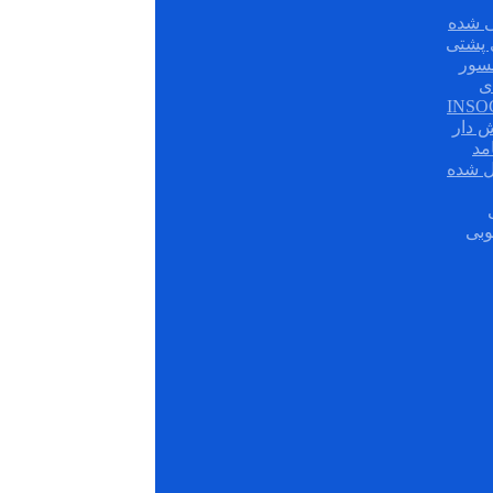
 شده
سور
ی
ش دار
مد
ل شده
وبی