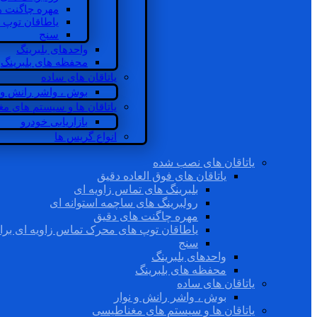
مهره چاگنت ه
یاطاقان توپ 
سنج
واحدهای بلبرینگ
محفظه های بلبرینگ
یاتاقان های ساده
بوش ، واشر رانش و ن
یاتاقان ها و سیستم های م
بازاریابی خودرو
انواع گریس ها
یاتاقان های نصب شده
یاتاقان های فوق العاده دقیق
بلبرینگ های تماس زاویه ای
رولبرینگ های ساچمه استوانه ای
مهره چاگنت های دقیق
یاطاقان توپ های محرک تماس زاویه ای برا
سنج
واحدهای بلبرینگ
محفظه های بلبرینگ
یاتاقان های ساده
بوش ، واشر رانش و نوار
یاتاقان ها و سیستم های مغناطیسی