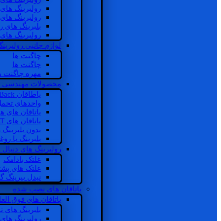
رولبرینگ های
رولبرینگ های
بلبرینگ های 
رولبرینگ های
لوازم جانبی رولبرینگ
چاگنت ها
چاگنت ها
مهره چاگنت ه
محصولات مهندسی 
یاطاقان Back های پشتی
واحدهای تحم
یاتاقان های ه
یاتاقان های INSOCOAT
بدون بلبرینگ 
بلبرینگ با رو
رولبرینگ های دنبال
غلتک بادامک
غلتک های پشت
نیدل بیرینگ 
یاتاقان های نصب شده
یاتاقان های فوق الع
بلبرینگ های ت
رولبرینگ های