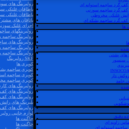
رولبرینگ های سوز
 کف گرد ساچمه استوانه ای
یاطاقان غلتکی سو
 کف گرد ساچمه سوزنی
یاطاقان غلتکی سو
رانش غلتکی مخروطی
یاتاقان های مشتر
 کف گرد ساچمه بشکه ای
اجزای غلتک سوزن
 ها
رولبرینگهای ساچ
رولبرینگ ساچمه 
رولبرینگ های سا
ا
رولبرینگ ساچمه 
شده
رولبرینگ ساچمه 
SKF رولبرینگ
ل سنسور
کوپری ها
یبریدی
کوپری ساچمه بشک
کوپری ساچمه استو
روکش دار
کوپری ساچمه مخ
غن جامد
رولبرینگ های کار
 شده
رولبرینگ های کف 
رولبرینگ های کف
یبانی
بلبرینگ های ران
گوشکوبی
رولبرینگ های کف
لوازم جانبی رولبری
اده دقیق
چاگنت ها
ماس زاویه ای
چاگنت ها
 ساچمه استوانه ای