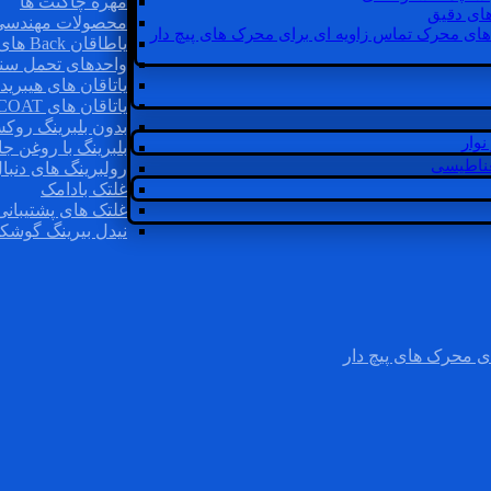
مهره چاگنت ها
ای دقیق
محصولات مهندسی
های محرک تماس زاویه ای برای محرک های پیچ دار
یاطاقان Back های پشتی
واحدهای تحمل سن
یاتاقان های هیبرید
یاتاقان های INSOCOAT
بدون بلبرینگ روک
وار
بلبرینگ با روغن جا
غناطیسی
رولبرینگ های دنبا
غلتک بادامک
غلتک های پشتیبانی
نیدل بیرینگ گوشک
ی محرک های پیچ دار