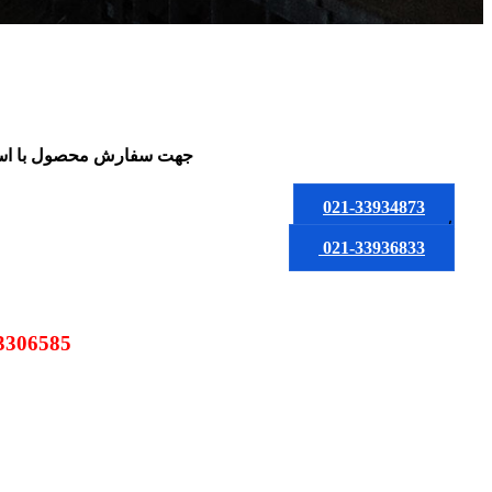
جهت سفارش محصول
با ا
021-33934873
یا
021-33936833
09123306585