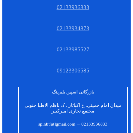
02133936833
02133934873
02133985527
09123306585
بازرگانی اسپین بلبرینگ
میدان امام خمینی، خ اکباتان، ک ناظم الاطبا جنوبی
مجتمع تجاری امیرکبیر
–
spinbt[at]gmail.com
02133936833