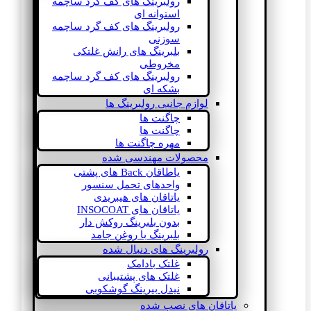
رولبرینگ های کف گرد ساچمه
استوانه ای
رولبرینگ های کف گرد ساچمه
سوزنی
بلبرینگ های رانش غلتکی
مخروطی
رولبرینگ های کف گرد ساچمه
بشکه ای
لوازم جانبی رولبرینگ ها
چاگنت ها
چاگنت ها
مهره چاگنت ها
محصولات مهندسی شده
یاطاقان Back های پشتی
واحدهای تحمل سنسور
یاتاقان های هیبریدی
یاتاقان های INSOCOAT
بدون بلبرینگ روکش دار
بلبرینگ با روغن جامد
رولبرینگ های دنبال شده
غلتک بادامک
غلتک های پشتیبانی
نیدل بیرینگ گوشکوبی
یاتاقان های نصب شده