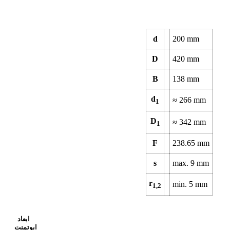
d
200
mm
D
420
mm
B
138
mm
d
≈
266
mm
1
D
≈
342
mm
1
F
238.65
mm
s
max.
9
mm
r
min.
5
mm
1,2
ابعاد
ابوتمنت