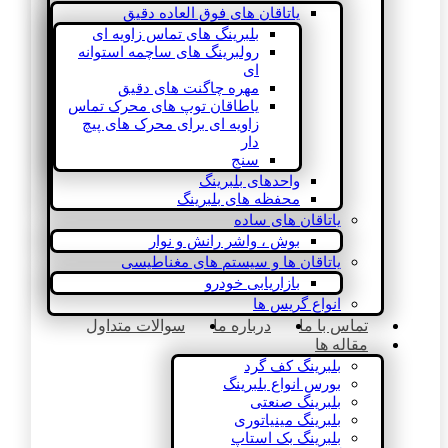
یاتاقان های فوق العاده دقیق
بلبرینگ های تماس زاویه ای
رولبرینگ های ساچمه استوانه
ای
مهره چاگنت های دقیق
یاطاقان توپ های محرک تماس
زاویه ای برای محرک های پیچ
دار
سنج
واحدهای بلبرینگ
محفظه های بلبرینگ
یاتاقان های ساده
بوش ، واشر رانش و نوار
یاتاقان ها و سیستم های مغناطیسی
بازاریابی خودرو
انواع گریس ها
تماس با ما
درباره ما
سوالات متداول
مقاله ها
بلبرینگ کف گرد
بورس انواع بلبرینگ
بلبرینگ صنعتی
بلبرینگ مینیاتوری
بلبرینگ بک استاپ