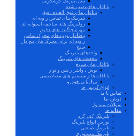
نیدل بیرینگ گوشکوبی
یاتاقان های نصب شده
یاتاقان های فوق العاده دقیق
بلبرینگ های تماس زاویه ای
رولبرینگ های ساچمه استوانه ای
مهره چاگنت های دقیق
یاطاقان توپ های محرک تماس
زاویه ای برای محرک های پیچ دار
سنج
واحدهای بلبرینگ
محفظه های بلبرینگ
یاتاقان های ساده
بوش ، واشر رانش و نوار
یاتاقان ها و سیستم های مغناطیسی
بازاریابی خودرو
انواع گریس ها
تماس با ما
درباره ما
سوالات متداول
مقاله ها
بلبرینگ کف گرد
بورس انواع بلبرینگ
بلبرینگ صنعتی
بلبرینگ مینیاتوری