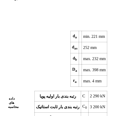
d
min.
221
mm
a
d
252
mm
as
d
max.
232
mm
b
D
max.
398
mm
a
r
max.
4
mm
a
C
2 290
kN
رتبه بندی بار اولیه پویا
داده
های
C
kN
3 200
رتبه بندی بار ثابت استاتیک
محاسبه
0