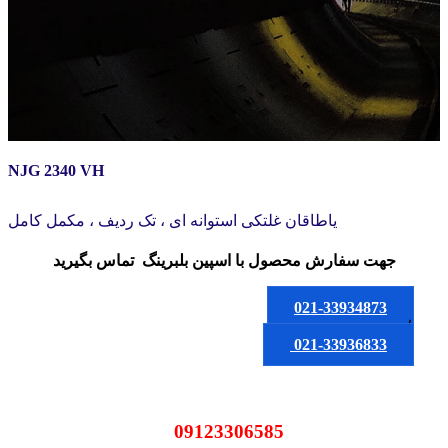
NJG 2340 VH
یاطاقان غلتکی استوانه ای ، تک ردیف ، مکمل کامل
جهت سفارش محصول
با اسپین بلبرینگ
تماس بگیرید
021-33934873
یا
021-33936833
09123306585