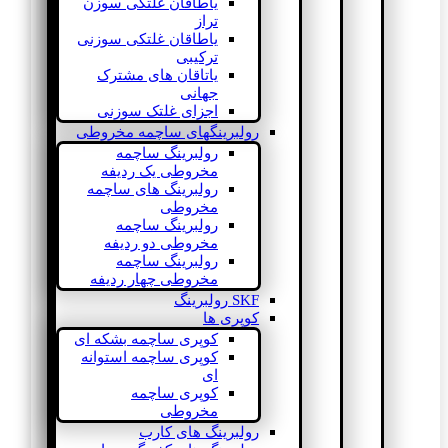
یاطاقان غلتکی سوزن
تراز
یاطاقان غلتکی سوزنی
ترکیبی
یاتاقان های مشترک
جهانی
اجزای غلتک سوزنی
رولبرینگهای ساچمه مخروطی
رولبرینگ ساچمه
مخروطی یک ردیفه
رولبرینگ های ساچمه
مخروطی
رولبرینگ ساچمه
مخروطی دو ردیفه
رولبرینگ ساچمه
مخروطی چهار ردیفه
SKF رولبرینگ
کوپری ها
کوپری ساچمه بشکه ای
کوپری ساچمه استوانه
ای
کوپری ساچمه
مخروطی
رولبرینگ های کارب