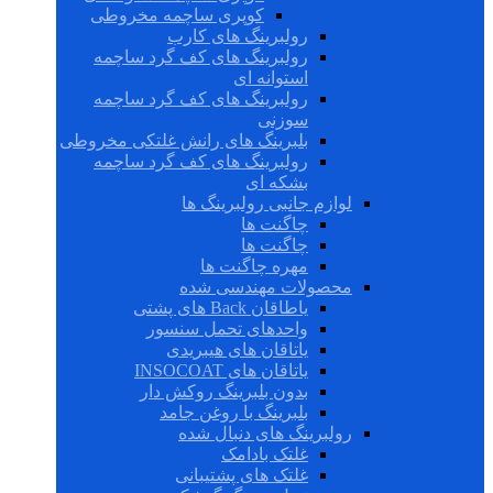
کوپری ساچمه مخروطی
رولبرینگ های کارب
رولبرینگ های کف گرد ساچمه
استوانه ای
رولبرینگ های کف گرد ساچمه
سوزنی
بلبرینگ های رانش غلتکی مخروطی
رولبرینگ های کف گرد ساچمه
بشکه ای
لوازم جانبی رولبرینگ ها
چاگنت ها
چاگنت ها
مهره چاگنت ها
محصولات مهندسی شده
یاطاقان Back های پشتی
واحدهای تحمل سنسور
یاتاقان های هیبریدی
یاتاقان های INSOCOAT
بدون بلبرینگ روکش دار
بلبرینگ با روغن جامد
رولبرینگ های دنبال شده
غلتک بادامک
غلتک های پشتیبانی