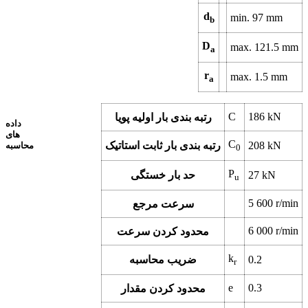
d
min.
97
mm
b
D
max.
121.5
mm
a
r
max.
1.5
mm
a
C
186
kN
رتبه بندی بار اولیه پویا
داده
های
C
kN
208
رتبه بندی بار ثابت استاتیک
محاسبه
0
P
kN
27
حد بار خستگی
u
5 600
r/min
سرعت مرجع
6 000
r/min
محدود کردن سرعت
k
0.2
ضریب محاسبه
r
e
0.3
محدود کردن مقدار