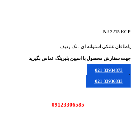
NJ 2215 ECP
یاطاقان غلتکی استوانه ای ، تک ردیف
جهت سفارش محصول
با اسپین بلبرینگ
تماس بگیرید
021-33934873
یا
021-33936833
09123306585