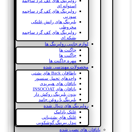
رولبرینگ های کف گرد ساچمه
استوانه ای
رولبرینگ های کف گرد ساچمه
سوزنی
بلبرینگ های رانش غلتکی
مخروطی
رولبرینگ های کف گرد ساچمه
بشکه ای
لوازم جانبی رولبرینگ ها
چاگنت ها
چاگنت ها
مهره چاگنت ها
محصولات مهندسی شده
یاطاقان Back های پشتی
واحدهای تحمل سنسور
یاتاقان های هیبریدی
یاتاقان های INSOCOAT
بدون بلبرینگ روکش دار
بلبرینگ با روغن جامد
رولبرینگ های دنبال شده
غلتک بادامک
غلتک های پشتیبانی
نیدل بیرینگ گوشکوبی
یاتاقان های نصب شده