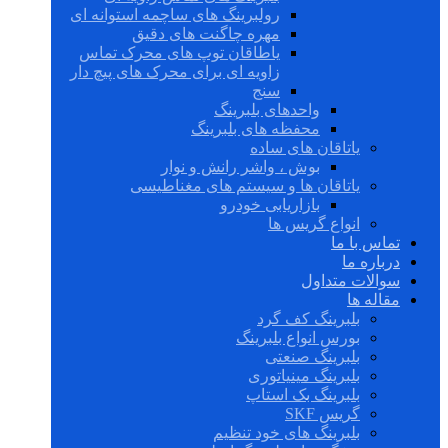
رولبرینگ های ساچمه استوانه ای
مهره چاگنت های دقیق
یاطاقان توپ های محرک تماس
زاویه ای برای محرک های پیچ دار
سنج
واحدهای بلبرینگ
محفظه های بلبرینگ
یاتاقان های ساده
بوش ، واشر رانش و نوار
یاتاقان ها و سیستم های مغناطیسی
بازاریابی خودرو
انواع گریس ها
تماس با ما
درباره ما
سوالات متداول
مقاله ها
بلبرینگ کف گرد
بورس انواع بلبرینگ
بلبرینگ صنعتی
بلبرینگ مینیاتوری
بلبرینگ بک استاپ
گریس SKF
بلبرینگ های خود تنظیم