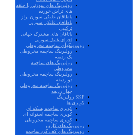
رولبرینگ های سوزنی با حلقه
های تراش خورده
یاطاقان غلتکی سوزن تراز
یاطاقان غلتکی سوزنی
ترکیبی
یاتاقان های مشترک جهانی
اجزای غلتک سوزنی
رولبرینگهای ساچمه مخروطی
رولبرینگ ساچمه مخروطی
یک ردیفه
رولبرینگ های ساچمه
مخروطی
رولبرینگ ساچمه مخروطی
دو ردیفه
رولبرینگ ساچمه مخروطی
چهار ردیفه
SKF رولبرینگ
کوپری ها
کوپری ساچمه بشکه ای
کوپری ساچمه استوانه ای
کوپری ساچمه مخروطی
رولبرینگ های کارب
رولبرینگ های کف گرد ساچمه