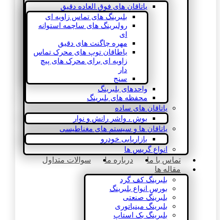
یاتاقان های فوق العاده دقیق
بلبرینگ های تماس زاویه ای
رولبرینگ های ساچمه استوانه
ای
مهره چاگنت های دقیق
یاطاقان توپ های محرک تماس
زاویه ای برای محرک های پیچ
دار
سنج
واحدهای بلبرینگ
محفظه های بلبرینگ
یاتاقان های ساده
بوش ، واشر رانش و نوار
یاتاقان ها و سیستم های مغناطیسی
بازاریابی خودرو
انواع گریس ها
تماس با ما
درباره ما
سوالات متداول
مقاله ها
بلبرینگ کف گرد
بورس انواع بلبرینگ
بلبرینگ صنعتی
بلبرینگ مینیاتوری
بلبرینگ بک استاپ