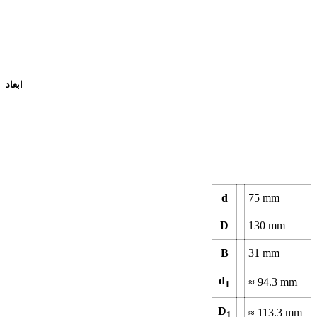
ابعاد
d
75
mm
D
130
mm
B
31
mm
d
≈
94.3
mm
1
D
≈
113.3
mm
1