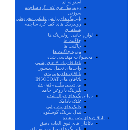
استوانه ای
رولبرینگ های کف گرد ساچمه
سوزنی
بلبرینگ های رانش غلتکی مخروطی
رولبرینگ های کف گرد ساچمه
بشکه ای
لوازم جانبی رولبرینگ ها
چاگنت ها
چاگنت ها
مهره چاگنت ها
محصولات مهندسی شده
یاطاقان Back های پشتی
واحدهای تحمل سنسور
یاتاقان های هیبریدی
یاتاقان های INSOCOAT
بدون بلبرینگ روکش دار
بلبرینگ با روغن جامد
رولبرینگ های دنبال شده
غلتک بادامک
غلتک های پشتیبانی
نیدل بیرینگ گوشکوبی
یاتاقان های نصب شده
یاتاقان های فوق العاده دقیق
بلبرینگ های تماس زاویه ای