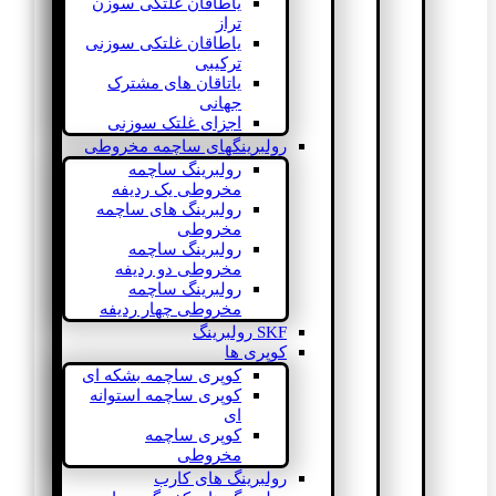
یاطاقان غلتکی سوزن
تراز
یاطاقان غلتکی سوزنی
ترکیبی
یاتاقان های مشترک
جهانی
اجزای غلتک سوزنی
رولبرینگهای ساچمه مخروطی
رولبرینگ ساچمه
مخروطی یک ردیفه
رولبرینگ های ساچمه
مخروطی
رولبرینگ ساچمه
مخروطی دو ردیفه
رولبرینگ ساچمه
مخروطی چهار ردیفه
SKF رولبرینگ
کوپری ها
کوپری ساچمه بشکه ای
کوپری ساچمه استوانه
ای
کوپری ساچمه
مخروطی
رولبرینگ های کارب