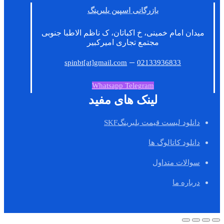
بازرگانی اسپین بلبرینگ
میدان امام خمینی، خ اکباتان، ک ناظم الاطبا جنوبی
مجتمع تجاری امیرکبیر
–
spinbt[at]gmail.com
02133936833
Whatsapp
Telegram
لینک های مفید
دانلود لیست قیمت بلبرینگSKF
دانلود کاتالوگ ها
سوالات متداول
درباره ما