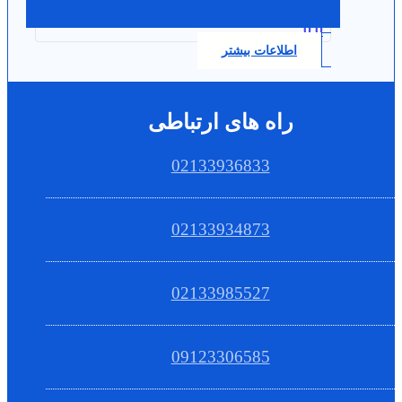
0.0
اطلاعات بیشتر
راه های ارتباطی
02133936833
02133934873
02133985527
09123306585