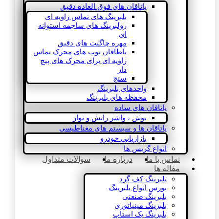
یاتاقان های فوق العاده دقیق
بلبرینگ های تماس زاویه ای
رولبرینگ های ساچمه استوانه
ای
مهره چاگنت های دقیق
یاطاقان توپ های محرک تماس
زاویه ای برای محرک های پیچ
دار
سنج
واحدهای بلبرینگ
محفظه های بلبرینگ
یاتاقان های ساده
بوش ، واشر رانش و نوار
یاتاقان ها و سیستم های مغناطیسی
بازاریابی خودرو
انواع گریس ها
تماس با ما
درباره ما
سوالات متداول
مقاله ها
بلبرینگ کف گرد
بورس انواع بلبرینگ
بلبرینگ صنعتی
بلبرینگ مینیاتوری
بلبرینگ بک استاپ