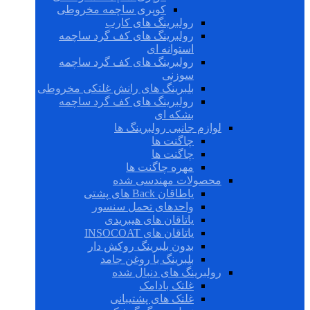
کوپری ساچمه مخروطی
رولبرینگ های کارب
رولبرینگ های کف گرد ساچمه
استوانه ای
رولبرینگ های کف گرد ساچمه
سوزنی
بلبرینگ های رانش غلتکی مخروطی
رولبرینگ های کف گرد ساچمه
بشکه ای
لوازم جانبی رولبرینگ ها
چاگنت ها
چاگنت ها
مهره چاگنت ها
محصولات مهندسی شده
یاطاقان Back های پشتی
واحدهای تحمل سنسور
یاتاقان های هیبریدی
یاتاقان های INSOCOAT
بدون بلبرینگ روکش دار
بلبرینگ با روغن جامد
رولبرینگ های دنبال شده
غلتک بادامک
غلتک های پشتیبانی