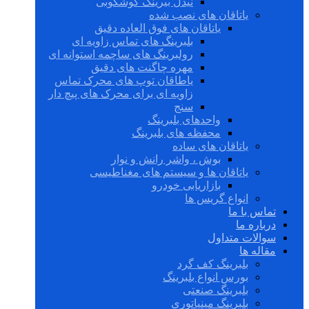
نیدل بیرینگ گوشکوبی
یاتاقان های نصب شده
یاتاقان های فوق العاده دقیق
بلبرینگ های تماس زاویه ای
رولبرینگ های ساچمه استوانه ای
مهره چاگنت های دقیق
یاطاقان توپ های محرک تماس
زاویه ای برای محرک های پیچ دار
سنج
واحدهای بلبرینگ
محفظه های بلبرینگ
یاتاقان های ساده
بوش ، واشر رانش و نوار
یاتاقان ها و سیستم های مغناطیسی
بازاریابی خودرو
انواع گریس ها
تماس با ما
درباره ما
سوالات متداول
مقاله ها
بلبرینگ کف گرد
بورس انواع بلبرینگ
بلبرینگ صنعتی
بلبرینگ مینیاتوری