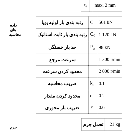
r
max.
2
mm
a
C
561
kN
رتبه بندی بار اولیه پویا
داده
های
C
kN
1 120
رتبه بندی بار ثابت استاتیک
محاسبه
0
P
kN
98
حد بار خستگی
u
1 300
r/min
سرعت مرجع
2 000
r/min
محدود کردن سرعت
k
0.1
ضریب محاسبه
r
e
0.2
محدود کردن مقدار
Y
0.6
ضریب بار محوری
21
kg
تحمل جرم
جرم