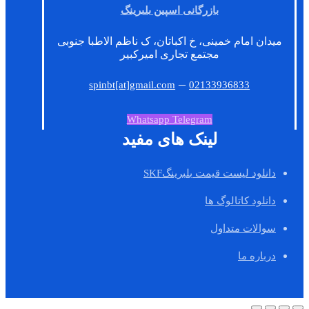
بازرگانی اسپین بلبرینگ
میدان امام خمینی، خ اکباتان، ک ناظم الاطبا جنوبی
مجتمع تجاری امیرکبیر
–
spinbt[at]gmail.com
02133936833
Whatsapp
Telegram
لینک های مفید
دانلود لیست قیمت بلبرینگSKF
دانلود کاتالوگ ها
سوالات متداول
درباره ما