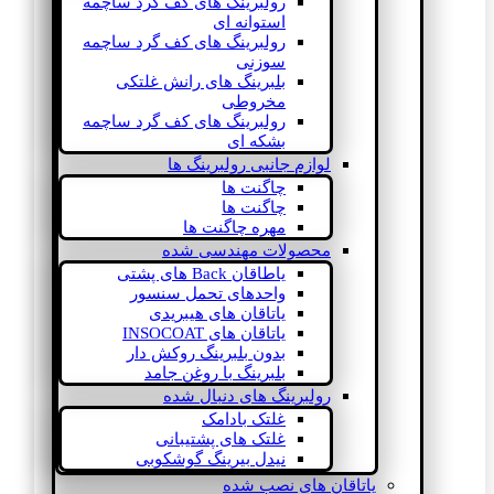
رولبرینگ های کف گرد ساچمه
استوانه ای
رولبرینگ های کف گرد ساچمه
سوزنی
بلبرینگ های رانش غلتکی
مخروطی
رولبرینگ های کف گرد ساچمه
بشکه ای
لوازم جانبی رولبرینگ ها
چاگنت ها
چاگنت ها
مهره چاگنت ها
محصولات مهندسی شده
یاطاقان Back های پشتی
واحدهای تحمل سنسور
یاتاقان های هیبریدی
یاتاقان های INSOCOAT
بدون بلبرینگ روکش دار
بلبرینگ با روغن جامد
رولبرینگ های دنبال شده
غلتک بادامک
غلتک های پشتیبانی
نیدل بیرینگ گوشکوبی
یاتاقان های نصب شده