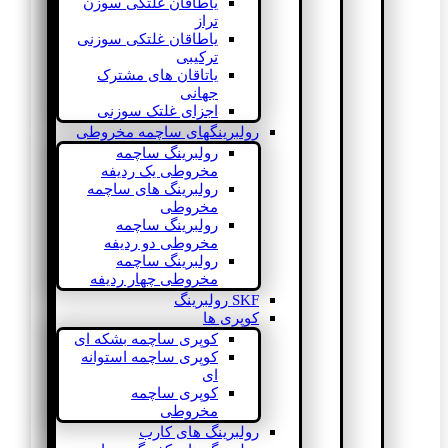
یاطاقان غلتکی سوزن
تراز
یاطاقان غلتکی سوزنی
ترکیبی
یاتاقان های مشترک
جهانی
اجزای غلتک سوزنی
رولبرینگهای ساچمه مخروطی
رولبرینگ ساچمه
مخروطی یک ردیفه
رولبرینگ های ساچمه
مخروطی
رولبرینگ ساچمه
مخروطی دو ردیفه
رولبرینگ ساچمه
مخروطی چهار ردیفه
SKF رولبرینگ
کوپری ها
کوپری ساچمه بشکه ای
کوپری ساچمه استوانه
ای
کوپری ساچمه
مخروطی
رولبرینگ های کارب