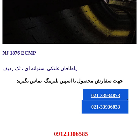
NJ 1876 ECMP
یاطاقان غلتکی استوانه ای ، تک ردیف
جهت سفارش محصول
با اسپین بلبرینگ
تماس بگیرید
021-33934873
یا
021-33936833
09123306585