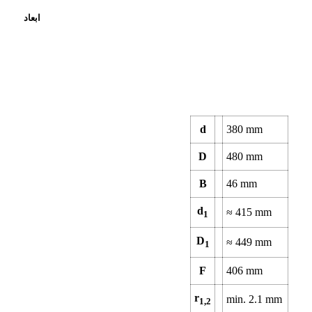
ابعاد
d
380
mm
D
480
mm
B
46
mm
d
≈
415
mm
1
D
≈
449
mm
1
F
406
mm
r
min.
2.1
mm
1,2