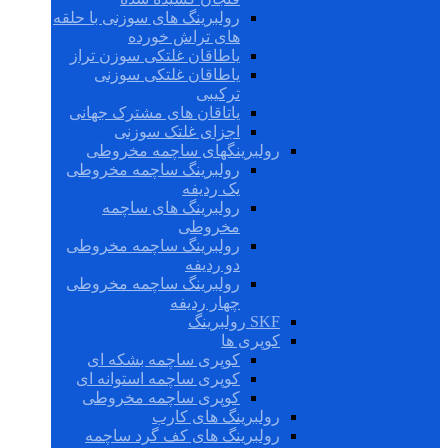
رولبرینگ های سوزنی با حلقه
های تراش خورده
یاطاقان غلتکی سوزن تراز
یاطاقان غلتکی سوزنی
ترکیبی
یاتاقان های مشترک جهانی
اجزای غلتک سوزنی
رولبرینگهای ساچمه مخروطی
رولبرینگ ساچمه مخروطی
یک ردیفه
رولبرینگ های ساچمه
مخروطی
رولبرینگ ساچمه مخروطی
دو ردیفه
رولبرینگ ساچمه مخروطی
چهار ردیفه
SKF رولبرینگ
کوپری ها
کوپری ساچمه بشکه ای
کوپری ساچمه استوانه ای
کوپری ساچمه مخروطی
رولبرینگ های کارب
رولبرینگ های کف گرد ساچمه