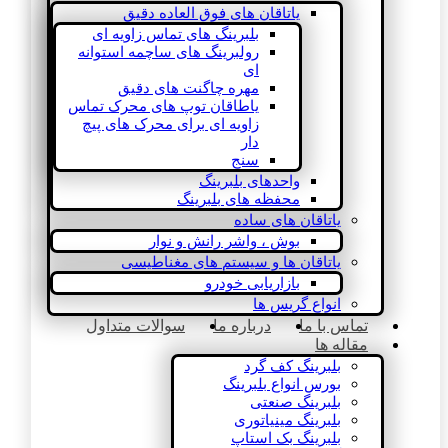
یاتاقان های فوق العاده دقیق
بلبرینگ های تماس زاویه ای
رولبرینگ های ساچمه استوانه
ای
مهره چاگنت های دقیق
یاطاقان توپ های محرک تماس
زاویه ای برای محرک های پیچ
دار
سنج
واحدهای بلبرینگ
محفظه های بلبرینگ
یاتاقان های ساده
بوش ، واشر رانش و نوار
یاتاقان ها و سیستم های مغناطیسی
بازاریابی خودرو
انواع گریس ها
تماس با ما
درباره ما
سوالات متداول
مقاله ها
بلبرینگ کف گرد
بورس انواع بلبرینگ
بلبرینگ صنعتی
بلبرینگ مینیاتوری
بلبرینگ بک استاپ