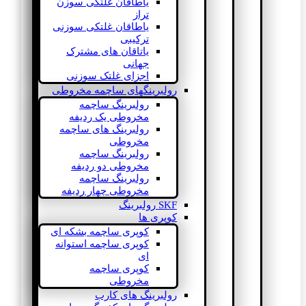
یاطاقان غلتکی سوزن
تراز
یاطاقان غلتکی سوزنی
ترکیبی
یاتاقان های مشترک
جهانی
اجزای غلتک سوزنی
رولبرینگهای ساچمه مخروطی
رولبرینگ ساچمه
مخروطی یک ردیفه
رولبرینگ های ساچمه
مخروطی
رولبرینگ ساچمه
مخروطی دو ردیفه
رولبرینگ ساچمه
مخروطی چهار ردیفه
SKF رولبرینگ
کوپری ها
کوپری ساچمه بشکه ای
کوپری ساچمه استوانه
ای
کوپری ساچمه
مخروطی
رولبرینگ های کارب