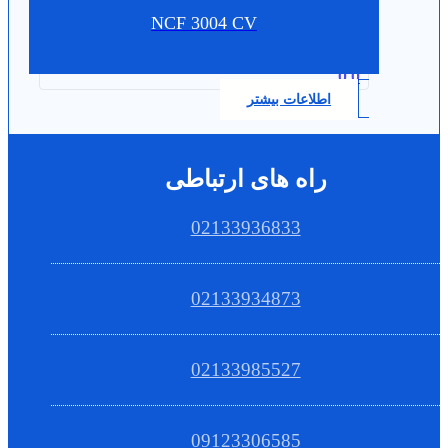
NCF 3004 CV
0.0
اطلاعات بیشتر
راه های ارتباطی
02133936833
02133934873
02133985527
09123306585