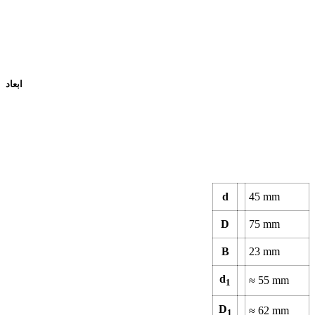
ابعاد
d
45
mm
D
75
mm
B
23
mm
d
≈
55
mm
1
D
≈
62
mm
1