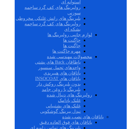
استوانه ای
رولبرینگ های کف گرد ساچمه
سوزنی
بلبرینگ های رانش غلتکی مخروطی
رولبرینگ های کف گرد ساچمه
بشکه ای
لوازم جانبی رولبرینگ ها
چاگنت ها
چاگنت ها
مهره چاگنت ها
محصولات مهندسی شده
یاطاقان Back های پشتی
واحدهای تحمل سنسور
یاتاقان های هیبریدی
یاتاقان های INSOCOAT
بدون بلبرینگ روکش دار
بلبرینگ با روغن جامد
رولبرینگ های دنبال شده
غلتک بادامک
غلتک های پشتیبانی
نیدل بیرینگ گوشکوبی
یاتاقان های نصب شده
یاتاقان های فوق العاده دقیق
بلبرینگ های تماس زاویه ای