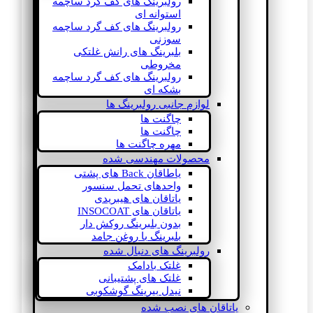
رولبرینگ های کف گرد ساچمه
استوانه ای
رولبرینگ های کف گرد ساچمه
سوزنی
بلبرینگ های رانش غلتکی
مخروطی
رولبرینگ های کف گرد ساچمه
بشکه ای
لوازم جانبی رولبرینگ ها
چاگنت ها
چاگنت ها
مهره چاگنت ها
محصولات مهندسی شده
یاطاقان Back های پشتی
واحدهای تحمل سنسور
یاتاقان های هیبریدی
یاتاقان های INSOCOAT
بدون بلبرینگ روکش دار
بلبرینگ با روغن جامد
رولبرینگ های دنبال شده
غلتک بادامک
غلتک های پشتیبانی
نیدل بیرینگ گوشکوبی
یاتاقان های نصب شده