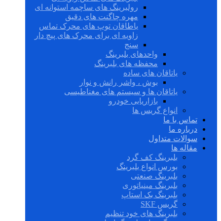
رولبرینگ های ساچمه استوانه ای
مهره چاگنت های دقیق
یاطاقان توپ های محرک تماس
زاویه ای برای محرک های پیچ دار
سنج
واحدهای بلبرینگ
محفظه های بلبرینگ
یاتاقان های ساده
بوش ، واشر رانش و نوار
یاتاقان ها و سیستم های مغناطیسی
بازاریابی خودرو
انواع گریس ها
تماس با ما
درباره ما
سوالات متداول
مقاله ها
بلبرینگ کف گرد
بورس انواع بلبرینگ
بلبرینگ صنعتی
بلبرینگ مینیاتوری
بلبرینگ بک استاپ
گریس SKF
بلبرینگ های خود تنظیم