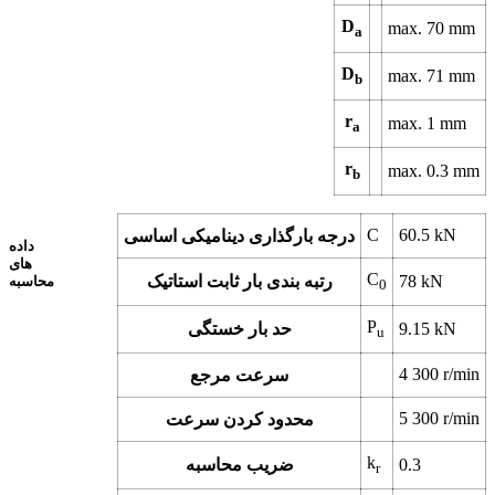
D
max.
70
mm
a
D
max.
71
mm
b
r
max.
1
mm
a
r
max.
0.3
mm
b
C
60.5
kN
درجه بارگذاری دینامیکی اساسی
داده
های
C
kN
78
رتبه بندی بار ثابت استاتیک
محاسبه
0
P
kN
9.15
حد بار خستگی
u
4 300
r/min
سرعت مرجع
5 300
r/min
محدود کردن سرعت
k
0.3
ضریب محاسبه
r