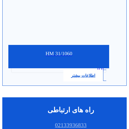
HM 31/1060
0.0
اطلاعات بیشتر
راه های ارتباطی
02133936833