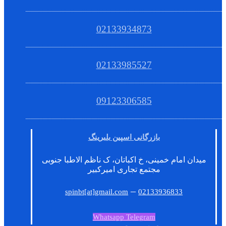
02133934873
02133985527
09123306585
بازرگانی اسپین بلبرینگ
میدان امام خمینی، خ اکباتان، ک ناظم الاطبا جنوبی
مجتمع تجاری امیرکبیر
–
spinbt[at]gmail.com
02133936833
Whatsapp
Telegram