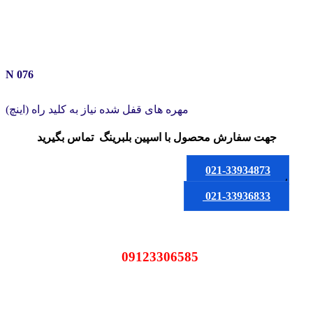
N 076
مهره های قفل شده نیاز به کلید راه (اینچ)
جهت سفارش محصول
با اسپین بلبرینگ
تماس بگیرید
021-33934873
یا
021-33936833
09123306585