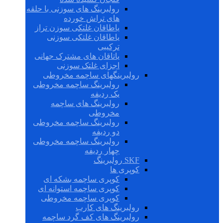
رولبرینگ های سوزنی با حلقه
های تراش خورده
یاطاقان غلتکی سوزن تراز
یاطاقان غلتکی سوزنی
ترکیبی
یاتاقان های مشترک جهانی
اجزای غلتک سوزنی
رولبرینگهای ساچمه مخروطی
رولبرینگ ساچمه مخروطی
یک ردیفه
رولبرینگ های ساچمه
مخروطی
رولبرینگ ساچمه مخروطی
دو ردیفه
رولبرینگ ساچمه مخروطی
چهار ردیفه
SKF رولبرینگ
کوپری ها
کوپری ساچمه بشکه ای
کوپری ساچمه استوانه ای
کوپری ساچمه مخروطی
رولبرینگ های کارب
رولبرینگ های کف گرد ساچمه