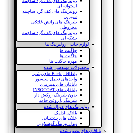
رولبرینگ های کف گرد ساچمه
استوانه ای
رولبرینگ های کف گرد ساچمه
سوزنی
بلبرینگ های رانش غلتکی
مخروطی
رولبرینگ های کف گرد ساچمه
بشکه ای
لوازم جانبی رولبرینگ ها
چاگنت ها
چاگنت ها
مهره چاگنت ها
محصولات مهندسی شده
یاطاقان Back های پشتی
واحدهای تحمل سنسور
یاتاقان های هیبریدی
یاتاقان های INSOCOAT
بدون بلبرینگ روکش دار
بلبرینگ با روغن جامد
رولبرینگ های دنبال شده
غلتک بادامک
غلتک های پشتیبانی
نیدل بیرینگ گوشکوبی
یاتاقان های نصب شده