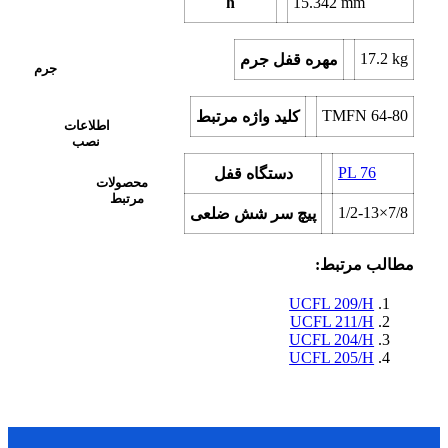
h
15.342
mm
17.2
kg
مهره قفل جرم
جرم
TMFN 64-80
کلید واژه مرتبط
اطلاعات
نصب
PL 76
دستگاه قفل
محصولات
مرتبط
1/2-13×7/8
پیچ سر شش ضلعی
مطالب مرتبط:
UCFL 209/H
UCFL 211/H
UCFL 204/H
UCFL 205/H