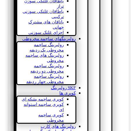
یاطاقان غلتکی سوزن
تراز
یاطاقان غلتکی سوزنی
ترکیبی
یاتاقان های مشترک
جهانی
اجزای غلتک سوزنی
رولبرینگهای ساچمه مخروطی
رولبرینگ ساچمه
مخروطی یک ردیفه
رولبرینگ های ساچمه
مخروطی
رولبرینگ ساچمه
مخروطی دو ردیفه
رولبرینگ ساچمه
مخروطی چهار ردیفه
SKF رولبرینگ
کوپری ها
کوپری ساچمه بشکه ای
کوپری ساچمه استوانه
ای
کوپری ساچمه
مخروطی
رولبرینگ های کارب