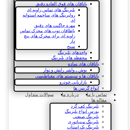
یاتاقان های فوق العاده دقیق
بلبرینگ های تماس زاویه ای
رولبرینگ های ساچمه استوانه
ای
مهره چاگنت های دقیق
یاطاقان توپ های محرک تماس
زاویه ای برای محرک های پیچ
دار
سنج
واحدهای بلبرینگ
محفظه های بلبرینگ
یاتاقان های ساده
بوش ، واشر رانش و نوار
یاتاقان ها و سیستم های مغناطیسی
بازاریابی خودرو
انواع گریس ها
تماس با ما
درباره ما
سوالات متداول
مقاله ها
بلبرینگ کف گرد
بورس انواع بلبرینگ
بلبرینگ صنعتی
بلبرینگ مینیاتوری
بلبرینگ بک استاپ