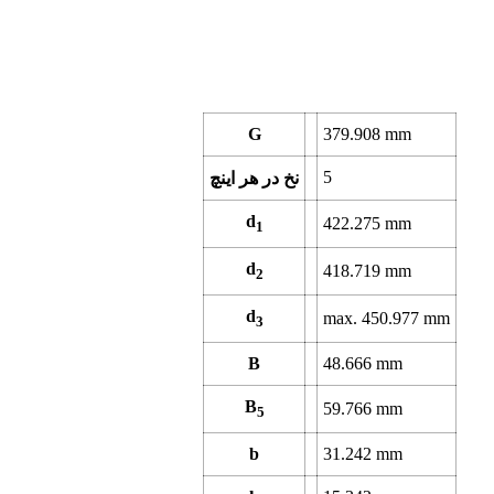
G
379.908
mm
5
نخ در هر اینچ
d
422.275
mm
1
d
418.719
mm
2
d
max.
450.977
mm
3
B
48.666
mm
B
59.766
mm
5
b
31.242
mm