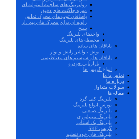
رولبرینگ های ساچمه استوانه ای
مهره چاگنت های دقیق
یاطاقان توپ های محرک تماس
زاویه ای برای محرک های پیچ دار
سنج
واحدهای بلبرینگ
محفظه های بلبرینگ
یاتاقان های ساده
بوش ، واشر رانش و نوار
یاتاقان ها و سیستم های مغناطیسی
بازاریابی خودرو
انواع گریس ها
تماس با ما
درباره ما
سوالات متداول
مقاله ها
بلبرینگ کف گرد
بورس انواع بلبرینگ
بلبرینگ صنعتی
بلبرینگ مینیاتوری
بلبرینگ بک استاپ
گریس SKF
بلبرینگ های خود تنظیم