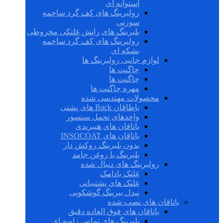
استوانه ای
رولبرینگ های کف گرد ساچمه
سوزنی
بلبرینگ های رانش غلتکی مخروطی
رولبرینگ های کف گرد ساچمه
بشکه ای
لوازم جانبی رولبرینگ ها
چاگنت ها
چاگنت ها
مهره چاگنت ها
محصولات مهندسی شده
یاطاقان Back های پشتی
واحدهای تحمل سنسور
یاتاقان های هیبریدی
یاتاقان های INSOCOAT
بدون بلبرینگ روکش دار
بلبرینگ با روغن جامد
رولبرینگ های دنبال شده
غلتک بادامک
غلتک های پشتیبانی
نیدل بیرینگ گوشکوبی
یاتاقان های نصب شده
یاتاقان های فوق العاده دقیق
بلبرینگ های تماس زاویه ای