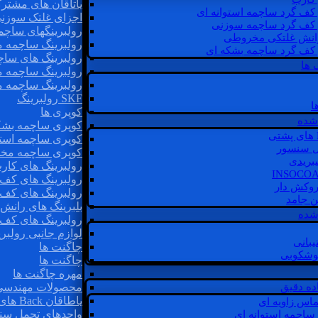
یاتاقان های مشتر
 کف گرد ساچمه استوانه ای
اجزای غلتک سوزن
 کف گرد ساچمه سوزنی
رولبرینگهای ساچ
رانش غلتکی مخروطی
رولبرینگ ساچمه 
 کف گرد ساچمه بشکه ای
رولبرینگ های سا
 ها
رولبرینگ ساچمه 
رولبرینگ ساچمه 
SKF رولبرینگ
ا
کوپری ها
شده
کوپری ساچمه بشک
کوپری ساچمه استو
ل سنسور
کوپری ساچمه مخ
یبریدی
رولبرینگ های کار
رولبرینگ های کف 
روکش دار
رولبرینگ های کف
غن جامد
بلبرینگ های ران
 شده
رولبرینگ های کف
لوازم جانبی رولبری
یبانی
چاگنت ها
گوشکوبی
چاگنت ها
مهره چاگنت ها
اده دقیق
محصولات مهندسی
یاطاقان Back های پشتی
ماس زاویه ای
واحدهای تحمل سن
 ساچمه استوانه ای