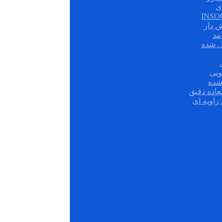
ی
ش دار
مد
ل شده
وبی
شده
عاده دقیق
زاویه ای