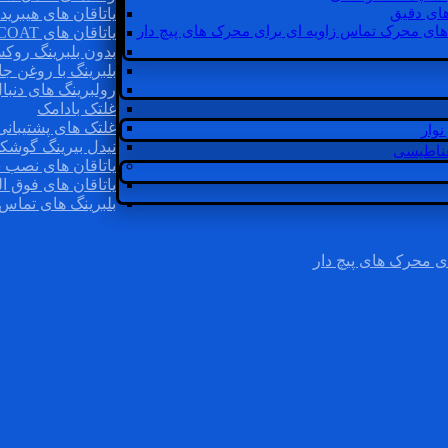
ای دقیق
یاتاقان های هیبرید
های محرک تماس زاویه ای برای محرک های پیچ دار
یاتاقان های INSOCOAT
بدون بلبرینگ روک
بلبرینگ با روغن جا
رولبرینگ های دنبا
غلتک بادامک
غلتک های پشتیبانی
وار
نیدل بیرینگ گوشک
غناطیسی
یاتاقان های نصب 
یاتاقان های فوق ال
بلبرینگ های تماس 
ی محرک های پیچ دار