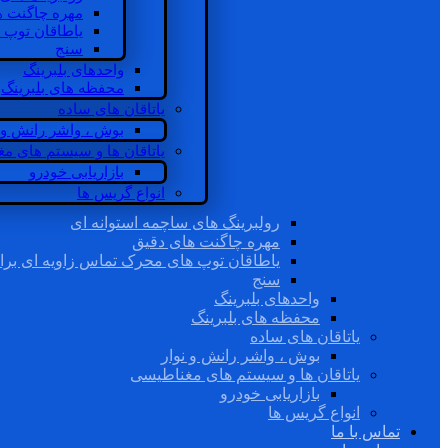
مهره چاگنت ه
یاطاقان توپ 
سنج
واحدهای بلبرینگ
محفظه های بلبرینگ
یاتاقان های ساده
بوش ، واشر رانش و ن
یاتاقان ها و سیستم های م
بازاریابی خودرو
انواع گریس ها
رولبرینگ های ساچمه استوانه ای
مهره چاگنت های دقیق
یاطاقان توپ های محرک تماس زاویه ای برا
سنج
واحدهای بلبرینگ
محفظه های بلبرینگ
یاتاقان های ساده
بوش ، واشر رانش و نوار
یاتاقان ها و سیستم های مغناطیسی
بازاریابی خودرو
انواع گریس ها
تماس با ما