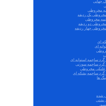
ک جهانی
ی
مه مخروطی
مخروطی یک ردیفه
چمه مخروطی
مخروطی دو ردیفه
مخروطی چهار ردیفه
ه ای
انه ای
روطی
ب
گرد ساچمه استوانه ای
 گرد ساچمه سوزنی
ش غلتکی مخروطی
 گرد ساچمه بشکه ای
نگ ها
 شده
سور