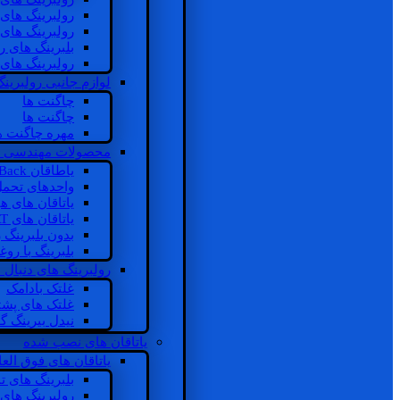
رولبرینگ های
رولبرینگ های
بلبرینگ های 
رولبرینگ های
لوازم جانبی رولبرینگ
چاگنت ها
چاگنت ها
مهره چاگنت ه
محصولات مهندسی 
یاطاقان Back های پشتی
واحدهای تحم
یاتاقان های ه
یاتاقان های INSOCOAT
بدون بلبرینگ 
بلبرینگ با رو
رولبرینگ های دنبال
غلتک بادامک
غلتک های پشت
نیدل بیرینگ 
یاتاقان های نصب شده
یاتاقان های فوق الع
بلبرینگ های ت
رولبرینگ های