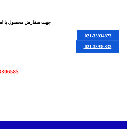
جهت سفارش محصول
با ا
021-33934873
یا
021-33936833
09123306585