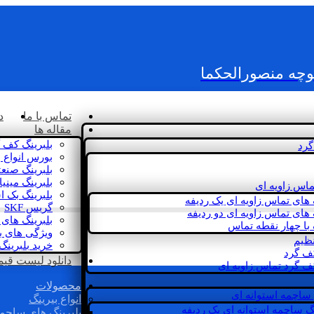
کوچه منصورالحکما
تماس با ما
د
مقاله ها
بلبرینگ کف 
گرد
بورس انواع ب
بلبرینگ صنع
بلبرینگ مینی
ماس زاویه ای
بلبرینگ بک 
 های تماس زاویه ای یک ردیفه
گریس SKF
 های تماس زاویه ای دو ردیفه
بلبرینگ های 
 با چهار نقطه تماس
ویژگی های ب
نظیم
خرید بلبرینگ
کف گرد
دانلود لیست قیمت 
ف گرد تماس زاویه ای
محصولات
 ساچمه استوانه ای
انواع بیرینگ
گ ساچمه استوانه ای یک ردیفه
بلبرینگ های ساچم