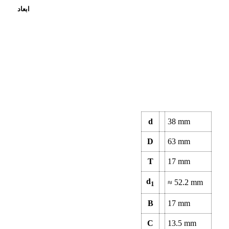
ابعاد
d
38
mm
D
63
mm
T
17
mm
d
≈
52.2
mm
1
B
17
mm
C
13.5
mm