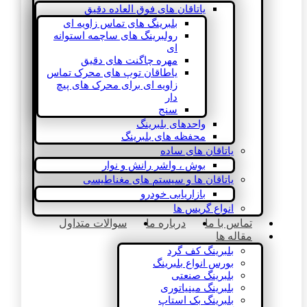
یاتاقان های فوق العاده دقیق
بلبرینگ های تماس زاویه ای
رولبرینگ های ساچمه استوانه
ای
مهره چاگنت های دقیق
یاطاقان توپ های محرک تماس
زاویه ای برای محرک های پیچ
دار
سنج
واحدهای بلبرینگ
محفظه های بلبرینگ
یاتاقان های ساده
بوش ، واشر رانش و نوار
یاتاقان ها و سیستم های مغناطیسی
بازاریابی خودرو
انواع گریس ها
تماس با ما
درباره ما
سوالات متداول
مقاله ها
بلبرینگ کف گرد
بورس انواع بلبرینگ
بلبرینگ صنعتی
بلبرینگ مینیاتوری
بلبرینگ بک استاپ