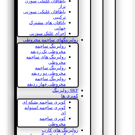
یاطاقان غلتکی سوزن
تراز
یاطاقان غلتکی سوزنی
ترکیبی
یاتاقان های مشترک
جهانی
اجزای غلتک سوزنی
رولبرینگهای ساچمه مخروطی
رولبرینگ ساچمه
مخروطی یک ردیفه
رولبرینگ های ساچمه
مخروطی
رولبرینگ ساچمه
مخروطی دو ردیفه
رولبرینگ ساچمه
مخروطی چهار ردیفه
SKF رولبرینگ
کوپری ها
کوپری ساچمه بشکه ای
کوپری ساچمه استوانه
ای
کوپری ساچمه
مخروطی
رولبرینگ های کارب