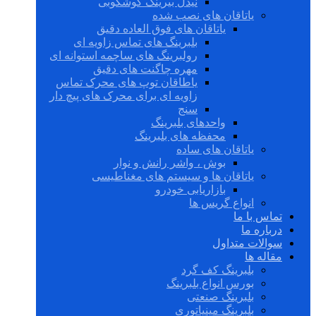
نیدل بیرینگ گوشکوبی
یاتاقان های نصب شده
یاتاقان های فوق العاده دقیق
بلبرینگ های تماس زاویه ای
رولبرینگ های ساچمه استوانه ای
مهره چاگنت های دقیق
یاطاقان توپ های محرک تماس
زاویه ای برای محرک های پیچ دار
سنج
واحدهای بلبرینگ
محفظه های بلبرینگ
یاتاقان های ساده
بوش ، واشر رانش و نوار
یاتاقان ها و سیستم های مغناطیسی
بازاریابی خودرو
انواع گریس ها
تماس با ما
درباره ما
سوالات متداول
مقاله ها
بلبرینگ کف گرد
بورس انواع بلبرینگ
بلبرینگ صنعتی
بلبرینگ مینیاتوری