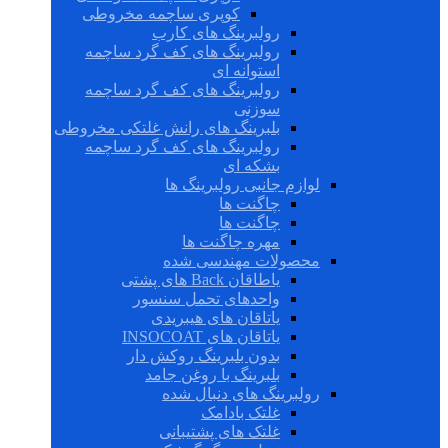
کوپری ساچمه مخروطی
رولبرینگ های کارب
رولبرینگ های کف گرد ساچمه
استوانه ای
رولبرینگ های کف گرد ساچمه
سوزنی
بلبرینگ های رانش غلتکی مخروطی
رولبرینگ های کف گرد ساچمه
بشکه ای
لوازم جانبی رولبرینگ ها
چاگنت ها
چاگنت ها
مهره چاگنت ها
محصولات مهندسی شده
یاطاقان Back های پشتی
واحدهای تحمل سنسور
یاتاقان های هیبریدی
یاتاقان های INSOCOAT
بدون بلبرینگ روکش دار
بلبرینگ با روغن جامد
رولبرینگ های دنبال شده
غلتک بادامک
غلتک های پشتیبانی