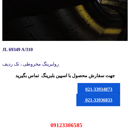
JL 69349 A/310
رولبرینگ مخروطی ، تک ردیف
جهت سفارش محصول
با اسپین بلبرینگ
تماس بگیرید
021-33934873
یا
021-33936833
09123306585