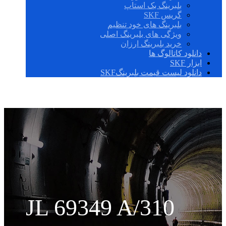
بلبرینگ بک استاپ
گریس SKF
بلبرینگ های خود تنظیم
ویژگی های بلبرینگ اصلی
خرید بلبرینگ ارزان
دانلود کاتالوگ ها
ابزار SKF
دانلود لیست قیمت بلبرینگSKF
JL 69349 A/310