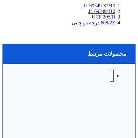
JL 69349 X/310
JL 69349/310
UCF 205/H
608-2Z درجه دو چینی
محصولات مرتبط