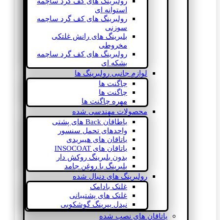
رولبرینگ های کف گرد ساچمه
استوانه ای
رولبرینگ های کف گرد ساچمه
سوزنی
بلبرینگ های رانش غلتکی
مخروطی
رولبرینگ های کف گرد ساچمه
بشکه ای
لوازم جانبی رولبرینگ ها
چاگنت ها
چاگنت ها
مهره چاگنت ها
محصولات مهندسی شده
یاطاقان Back های پشتی
واحدهای تحمل سنسور
یاتاقان های هیبریدی
یاتاقان های INSOCOAT
بدون بلبرینگ روکش دار
بلبرینگ با روغن جامد
رولبرینگ های دنبال شده
غلتک بادامک
غلتک های پشتیبانی
نیدل بیرینگ گوشکوبی
یاتاقان های نصب شده