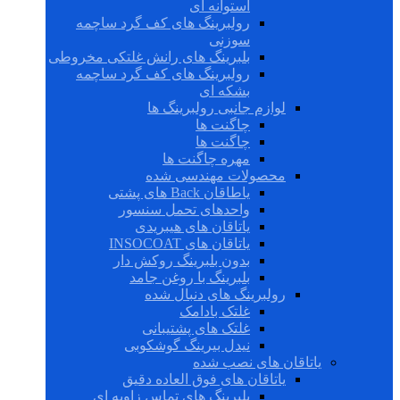
استوانه ای
رولبرینگ های کف گرد ساچمه
سوزنی
بلبرینگ های رانش غلتکی مخروطی
رولبرینگ های کف گرد ساچمه
بشکه ای
لوازم جانبی رولبرینگ ها
چاگنت ها
چاگنت ها
مهره چاگنت ها
محصولات مهندسی شده
یاطاقان Back های پشتی
واحدهای تحمل سنسور
یاتاقان های هیبریدی
یاتاقان های INSOCOAT
بدون بلبرینگ روکش دار
بلبرینگ با روغن جامد
رولبرینگ های دنبال شده
غلتک بادامک
غلتک های پشتیبانی
نیدل بیرینگ گوشکوبی
یاتاقان های نصب شده
یاتاقان های فوق العاده دقیق
بلبرینگ های تماس زاویه ای