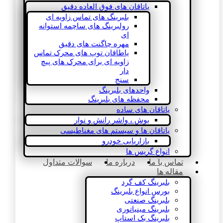
یاتاقان های فوق العاده دقیق
بلبرینگ های تماس زاویه ای
رولبرینگ های ساچمه استوانه
ای
مهره چاگنت های دقیق
یاطاقان توپ های محرک تماس
زاویه ای برای محرک های پیچ
دار
سنج
واحدهای بلبرینگ
محفظه های بلبرینگ
یاتاقان های ساده
بوش ، واشر رانش و نوار
یاتاقان ها و سیستم های مغناطیسی
بازاریابی خودرو
انواع گریس ها
تماس با ما
درباره ما
سوالات متداول
مقاله ها
بلبرینگ کف گرد
بورس انواع بلبرینگ
بلبرینگ صنعتی
بلبرینگ مینیاتوری
بلبرینگ بک استاپ