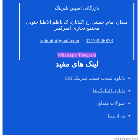
بازرگانی اسپین بلبرینگ
میدان امام خمینی، خ اکباتان، ک ناظم الاطبا جنوبی
مجتمع تجاری امیرکبیر
–
spinbt[at]gmail.com
02133936833
Whatsapp
Telegram
لینک های مفید
دانلود لیست قیمت بلبرینگSKF
دانلود کاتالوگ ها
سوالات متداول
درباره ما