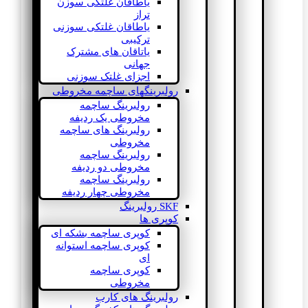
یاطاقان غلتکی سوزن
تراز
یاطاقان غلتکی سوزنی
ترکیبی
یاتاقان های مشترک
جهانی
اجزای غلتک سوزنی
رولبرینگهای ساچمه مخروطی
رولبرینگ ساچمه
مخروطی یک ردیفه
رولبرینگ های ساچمه
مخروطی
رولبرینگ ساچمه
مخروطی دو ردیفه
رولبرینگ ساچمه
مخروطی چهار ردیفه
SKF رولبرینگ
کوپری ها
کوپری ساچمه بشکه ای
کوپری ساچمه استوانه
ای
کوپری ساچمه
مخروطی
رولبرینگ های کارب