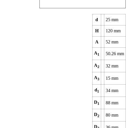
d
25
mm
H
120
mm
A
52
mm
A
50.26
mm
1
A
32
mm
2
A
15
mm
3
d
34
mm
1
D
88
mm
1
D
80
mm
2
D
36
mm