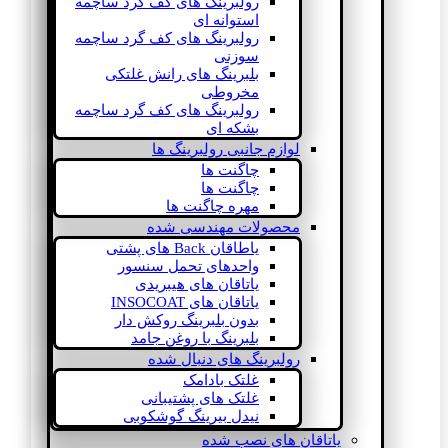
رولبرینگ های کف گرد ساچمه
استوانه ای
رولبرینگ های کف گرد ساچمه
سوزنی
بلبرینگ های رانش غلتکی
مخروطی
رولبرینگ های کف گرد ساچمه
بشکه ای
لوازم جانبی رولبرینگ ها
چاگنت ها
چاگنت ها
مهره چاگنت ها
محصولات مهندسی شده
یاطاقان Back های پشتی
واحدهای تحمل سنسور
یاتاقان های هیبریدی
یاتاقان های INSOCOAT
بدون بلبرینگ روکش دار
بلبرینگ با روغن جامد
رولبرینگ های دنبال شده
غلتک بادامک
غلتک های پشتیبانی
نیدل بیرینگ گوشکوبی
یاتاقان های نصب شده