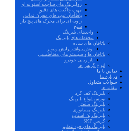
رولبرینگ های ساچمه استوانه ای
مهره چاگنت های دقیق
یاطاقان توپ های محرک تماس
زاویه ای برای محرک های پیچ دار
سنج
واحدهای بلبرینگ
محفظه های بلبرینگ
یاتاقان های ساده
بوش ، واشر رانش و نوار
یاتاقان ها و سیستم های مغناطیسی
بازاریابی خودرو
انواع گریس ها
تماس با ما
درباره ما
سوالات متداول
مقاله ها
بلبرینگ کف گرد
بورس انواع بلبرینگ
بلبرینگ صنعتی
بلبرینگ مینیاتوری
بلبرینگ بک استاپ
گریس SKF
بلبرینگ های خود تنظیم