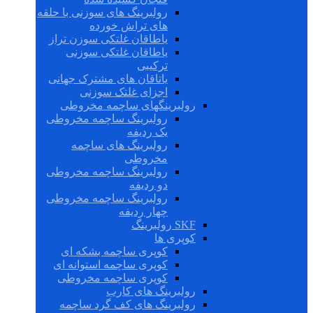
رولبرینگ های سوزنی با حلقه
های تراش خورده
یاطاقان غلتکی سوزن تراز
یاطاقان غلتکی سوزنی
ترکیبی
یاتاقان های مشترک جهانی
اجزای غلتک سوزنی
رولبرینگهای ساچمه مخروطی
رولبرینگ ساچمه مخروطی
یک ردیفه
رولبرینگ های ساچمه
مخروطی
رولبرینگ ساچمه مخروطی
دو ردیفه
رولبرینگ ساچمه مخروطی
چهار ردیفه
SKF رولبرینگ
کوپری ها
کوپری ساچمه بشکه ای
کوپری ساچمه استوانه ای
کوپری ساچمه مخروطی
رولبرینگ های کارب
رولبرینگ های کف گرد ساچمه