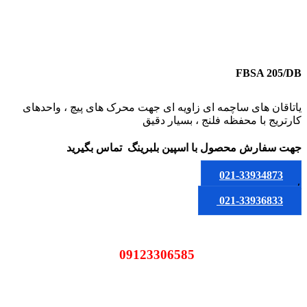
FBSA 205/DB
یاتاقان های ساچمه ای زاویه ای جهت محرک های پیچ ، واحدهای
کارتریج با محفظه فلنج ، بسیار دقیق
جهت سفارش محصول
با اسپین بلبرینگ
تماس بگیرید
021-33934873
یا
021-33936833
09123306585