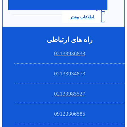
0.0
اطلاعات بیشتر
راه های ارتباطی
02133936833
02133934873
02133985527
09123306585