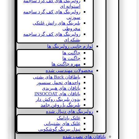
رولبرینگ های کف گرد ساچمه
استوانه ای
رولبرینگ های کف گرد ساچمه
سوزنی
بلبرینگ های رانش غلتکی
مخروطی
رولبرینگ های کف گرد ساچمه
بشکه ای
لوازم جانبی رولبرینگ ها
چاگنت ها
چاگنت ها
مهره چاگنت ها
محصولات مهندسی شده
یاطاقان Back های پشتی
واحدهای تحمل سنسور
یاتاقان های هیبریدی
یاتاقان های INSOCOAT
بدون بلبرینگ روکش دار
بلبرینگ با روغن جامد
رولبرینگ های دنبال شده
غلتک بادامک
غلتک های پشتیبانی
نیدل بیرینگ گوشکوبی
یاتاقان های نصب شده