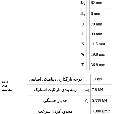
D
62
mm
c
H
6
mm
a
J
70
mm
L
99
mm
N
11.5
mm
s
19.8
mm
1
T
36.8
mm
C
14
kN
درجه بارگذاری دینامیکی اساسی
داده
های
C
kN
7.8
رتبه بندی بار ثابت استاتیک
محاسبه
0
P
kN
0.335
حد بار خستگی
u
4 300
r/min
محدود کردن سرعت