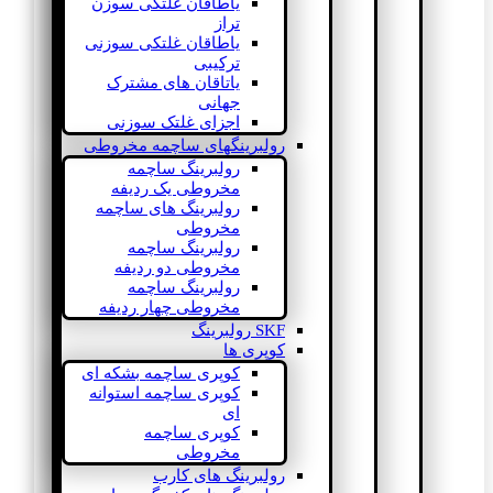
یاطاقان غلتکی سوزن
تراز
یاطاقان غلتکی سوزنی
ترکیبی
یاتاقان های مشترک
جهانی
اجزای غلتک سوزنی
رولبرینگهای ساچمه مخروطی
رولبرینگ ساچمه
مخروطی یک ردیفه
رولبرینگ های ساچمه
مخروطی
رولبرینگ ساچمه
مخروطی دو ردیفه
رولبرینگ ساچمه
مخروطی چهار ردیفه
SKF رولبرینگ
کوپری ها
کوپری ساچمه بشکه ای
کوپری ساچمه استوانه
ای
کوپری ساچمه
مخروطی
رولبرینگ های کارب