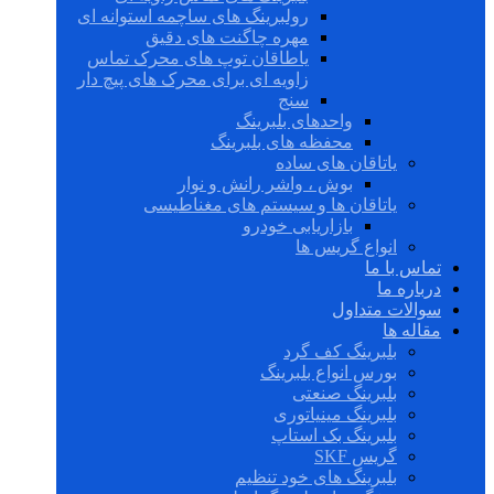
رولبرینگ های ساچمه استوانه ای
مهره چاگنت های دقیق
یاطاقان توپ های محرک تماس
زاویه ای برای محرک های پیچ دار
سنج
واحدهای بلبرینگ
محفظه های بلبرینگ
یاتاقان های ساده
بوش ، واشر رانش و نوار
یاتاقان ها و سیستم های مغناطیسی
بازاریابی خودرو
انواع گریس ها
تماس با ما
درباره ما
سوالات متداول
مقاله ها
بلبرینگ کف گرد
بورس انواع بلبرینگ
بلبرینگ صنعتی
بلبرینگ مینیاتوری
بلبرینگ بک استاپ
گریس SKF
بلبرینگ های خود تنظیم