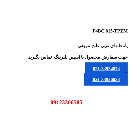
F4BC 015-TPZM
یاتاقانهای توپی فلنج مربعی
جهت سفارش محصول
با اسپین بلبرینگ
تماس بگیرید
021-33934873
یا
021-33936833
09123306585