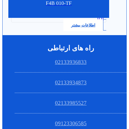
F4B 010-TF
0.0
اطلاعات بیشتر
راه های ارتباطی
02133936833
02133934873
02133985527
09123306585