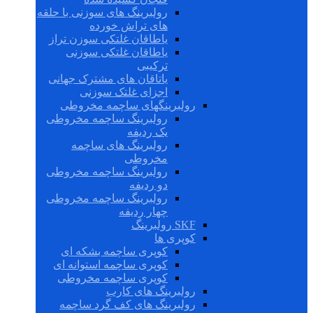
رولبرینگ های سوزنی با حلقه
های تراش خورده
یاطاقان غلتکی سوزن تراز
یاطاقان غلتکی سوزنی
ترکیبی
یاتاقان های مشترک جهانی
اجزای غلتک سوزنی
رولبرینگهای ساچمه مخروطی
رولبرینگ ساچمه مخروطی
یک ردیفه
رولبرینگ های ساچمه
مخروطی
رولبرینگ ساچمه مخروطی
دو ردیفه
رولبرینگ ساچمه مخروطی
چهار ردیفه
SKF رولبرینگ
کوپری ها
کوپری ساچمه بشکه ای
کوپری ساچمه استوانه ای
کوپری ساچمه مخروطی
رولبرینگ های کارب
رولبرینگ های کف گرد ساچمه