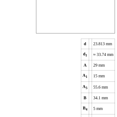
d
23.813
mm
d
≈
33.74
mm
1
A
29
mm
A
15
mm
1
A
55.6
mm
5
B
34.1
mm
B
5
mm
4