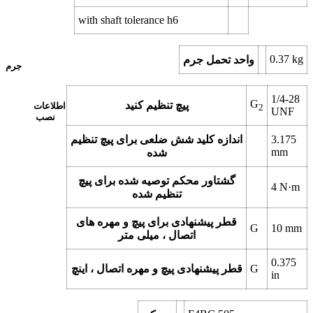
with shaft tolerance h6
0.37
kg
واحد تحمل جرم
جرم
1/4-28
G
پیچ تنظیم کنید
اطلاعات
2
UNF
نصب
3.175
اندازه کلید شش ضلعی برای پیچ تنظیم
mm
شده
گشتاور محکم توصیه شده برای پیچ
4
N·m
تنظیم شده
قطر پیشنهادی برای پیچ و مهره های
G
10
mm
اتصال ، میلی متر
0.375
G
قطر پیشنهادی پیچ و مهره اتصال ، اینچ
in