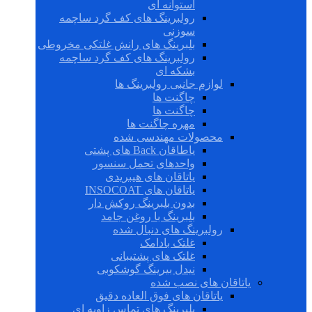
استوانه ای
رولبرینگ های کف گرد ساچمه
سوزنی
بلبرینگ های رانش غلتکی مخروطی
رولبرینگ های کف گرد ساچمه
بشکه ای
لوازم جانبی رولبرینگ ها
چاگنت ها
چاگنت ها
مهره چاگنت ها
محصولات مهندسی شده
یاطاقان Back های پشتی
واحدهای تحمل سنسور
یاتاقان های هیبریدی
یاتاقان های INSOCOAT
بدون بلبرینگ روکش دار
بلبرینگ با روغن جامد
رولبرینگ های دنبال شده
غلتک بادامک
غلتک های پشتیبانی
نیدل بیرینگ گوشکوبی
یاتاقان های نصب شده
یاتاقان های فوق العاده دقیق
بلبرینگ های تماس زاویه ای