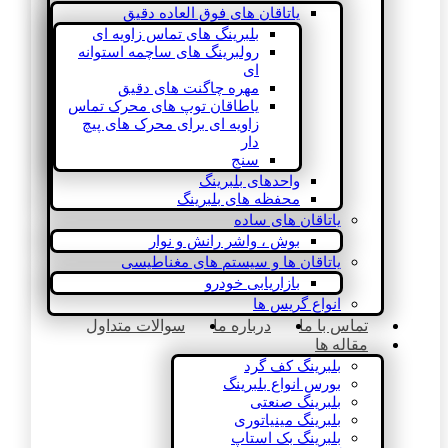
یاتاقان های فوق العاده دقیق
بلبرینگ های تماس زاویه ای
رولبرینگ های ساچمه استوانه
ای
مهره چاگنت های دقیق
یاطاقان توپ های محرک تماس
زاویه ای برای محرک های پیچ
دار
سنج
واحدهای بلبرینگ
محفظه های بلبرینگ
یاتاقان های ساده
بوش ، واشر رانش و نوار
یاتاقان ها و سیستم های مغناطیسی
بازاریابی خودرو
انواع گریس ها
تماس با ما
درباره ما
سوالات متداول
مقاله ها
بلبرینگ کف گرد
بورس انواع بلبرینگ
بلبرینگ صنعتی
بلبرینگ مینیاتوری
بلبرینگ بک استاپ