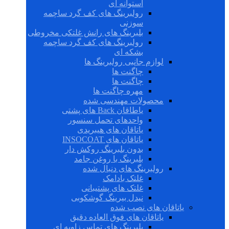
استوانه ای
رولبرینگ های کف گرد ساچمه
سوزنی
بلبرینگ های رانش غلتکی مخروطی
رولبرینگ های کف گرد ساچمه
بشکه ای
لوازم جانبی رولبرینگ ها
چاگنت ها
چاگنت ها
مهره چاگنت ها
محصولات مهندسی شده
یاطاقان Back های پشتی
واحدهای تحمل سنسور
یاتاقان های هیبریدی
یاتاقان های INSOCOAT
بدون بلبرینگ روکش دار
بلبرینگ با روغن جامد
رولبرینگ های دنبال شده
غلتک بادامک
غلتک های پشتیبانی
نیدل بیرینگ گوشکوبی
یاتاقان های نصب شده
یاتاقان های فوق العاده دقیق
بلبرینگ های تماس زاویه ای