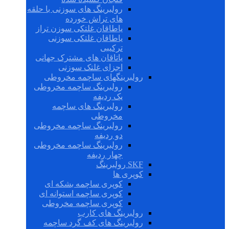
رولبرینگ های سوزنی با حلقه
های تراش خورده
یاطاقان غلتکی سوزن تراز
یاطاقان غلتکی سوزنی
ترکیبی
یاتاقان های مشترک جهانی
اجزای غلتک سوزنی
رولبرینگهای ساچمه مخروطی
رولبرینگ ساچمه مخروطی
یک ردیفه
رولبرینگ های ساچمه
مخروطی
رولبرینگ ساچمه مخروطی
دو ردیفه
رولبرینگ ساچمه مخروطی
چهار ردیفه
SKF رولبرینگ
کوپری ها
کوپری ساچمه بشکه ای
کوپری ساچمه استوانه ای
کوپری ساچمه مخروطی
رولبرینگ های کارب
رولبرینگ های کف گرد ساچمه