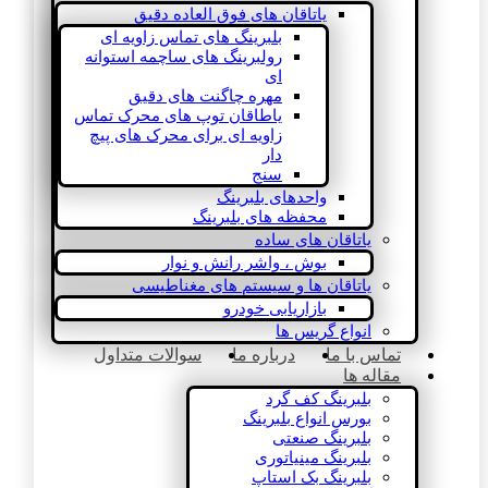
یاتاقان های فوق العاده دقیق
بلبرینگ های تماس زاویه ای
رولبرینگ های ساچمه استوانه
ای
مهره چاگنت های دقیق
یاطاقان توپ های محرک تماس
زاویه ای برای محرک های پیچ
دار
سنج
واحدهای بلبرینگ
محفظه های بلبرینگ
یاتاقان های ساده
بوش ، واشر رانش و نوار
یاتاقان ها و سیستم های مغناطیسی
بازاریابی خودرو
انواع گریس ها
تماس با ما
درباره ما
سوالات متداول
مقاله ها
بلبرینگ کف گرد
بورس انواع بلبرینگ
بلبرینگ صنعتی
بلبرینگ مینیاتوری
بلبرینگ بک استاپ