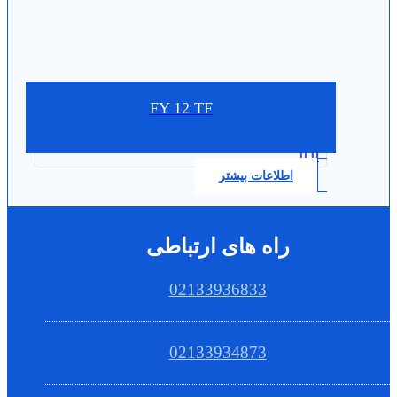
FY 12 TF
0.0
اطلاعات بیشتر
راه های ارتباطی
02133936833
02133934873