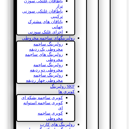
یاطاقان غلتکی سوزن
تراز
یاطاقان غلتکی سوزنی
ترکیبی
یاتاقان های مشترک
جهانی
اجزای غلتک سوزنی
رولبرینگهای ساچمه مخروطی
رولبرینگ ساچمه
مخروطی یک ردیفه
رولبرینگ های ساچمه
مخروطی
رولبرینگ ساچمه
مخروطی دو ردیفه
رولبرینگ ساچمه
مخروطی چهار ردیفه
SKF رولبرینگ
کوپری ها
کوپری ساچمه بشکه ای
کوپری ساچمه استوانه
ای
کوپری ساچمه
مخروطی
رولبرینگ های کارب