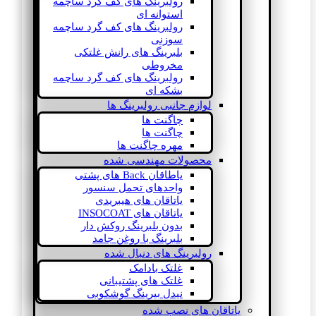
رولبرینگ های کف گرد ساچمه
استوانه ای
رولبرینگ های کف گرد ساچمه
سوزنی
بلبرینگ های رانش غلتکی
مخروطی
رولبرینگ های کف گرد ساچمه
بشکه ای
لوازم جانبی رولبرینگ ها
چاگنت ها
چاگنت ها
مهره چاگنت ها
محصولات مهندسی شده
یاطاقان Back های پشتی
واحدهای تحمل سنسور
یاتاقان های هیبریدی
یاتاقان های INSOCOAT
بدون بلبرینگ روکش دار
بلبرینگ با روغن جامد
رولبرینگ های دنبال شده
غلتک بادامک
غلتک های پشتیبانی
نیدل بیرینگ گوشکوبی
یاتاقان های نصب شده