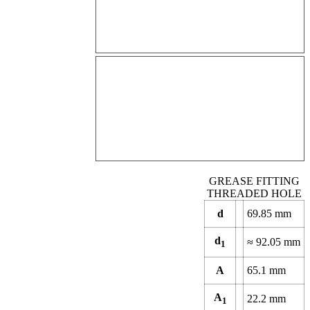
GREASE FITTING
THREADED HOLE
d
69.85
mm
d
≈
92.05
mm
1
A
65.1
mm
A
22.2
mm
1