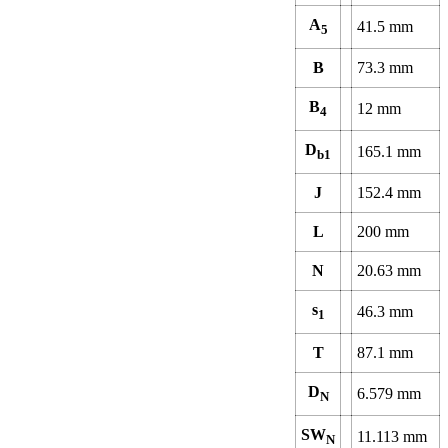
A
41.5
mm
5
B
73.3
mm
B
12
mm
4
D
165.1
mm
b1
J
152.4
mm
L
200
mm
N
20.63
mm
s
46.3
mm
1
T
87.1
mm
D
6.579
mm
N
SW
11.113
mm
N