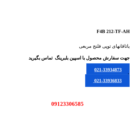
F4B 212-TF-AH
یاتاقانهای توپی فلنج مربعی
جهت سفارش محصول
با اسپین بلبرینگ
تماس بگیرید
021-33934873
یا
021-33936833
09123306585