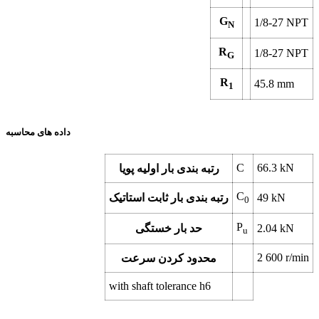
G
1/8-27 NPT
N
R
1/8-27 NPT
G
R
45.8
mm
1
داده های محاسبه
C
66.3
kN
رتبه بندی بار اولیه پویا
C
kN
49
رتبه بندی بار ثابت استاتیک
0
P
kN
2.04
حد بار خستگی
u
2 600
r/min
محدود کردن سرعت
with shaft tolerance h6