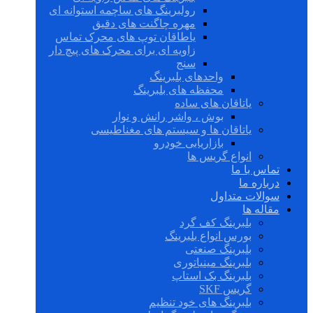
رولبرینگ های ساچمه استوانه ای
مهره چاگنت های دقیق
یاطاقان توپ های محرک تماس
زاویه ای برای محرک های پیچ دار
سنج
واحدهای بلبرینگ
محفظه های بلبرینگ
یاتاقان های ساده
بوش ، واشر رانش و نوار
یاتاقان ها و سیستم های مغناطیسی
بازاریابی خودرو
انواع گریس ها
تماس با ما
درباره ما
سوالات متداول
مقاله ها
بلبرینگ کف گرد
بورس انواع بلبرینگ
بلبرینگ صنعتی
بلبرینگ مینیاتوری
بلبرینگ بک استاپ
گریس SKF
بلبرینگ های خود تنظیم