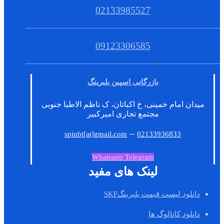
02133985527
09123306585
بازرگانی اسپین بلبرینگ
میدان امام خمینی، خ اکباتان، ک ناظم الاطبا جنوبی
مجتمع تجاری امیرکبیر
–
spinbt[at]gmail.com
02133936833
Whatsapp
Telegram
لینک های مفید
دانلود لیست قیمت بلبرینگSKF
دانلود کاتالوگ ها