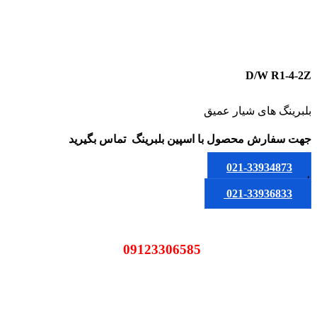
D/W R1-4-2Z
بلبرینگ های شیار عمیق
جهت سفارش محصول
با اسپین بلبرینگ
تماس بگیرید
021-33934873
یا
021-33936833
09123306585