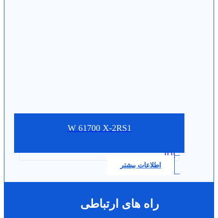
W 61700 X-2RS1
0.0
اطلاعات بیشتر
راه های ارتباطی