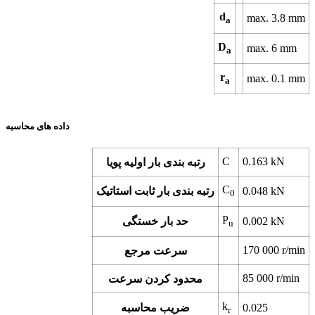
d
max.
3.8
mm
a
D
max.
6
mm
a
r
max.
0.1
mm
a
داده های محاسبه
C
0.163
kN
رتبه بندی بار اولیه پویا
C
kN
0.048
رتبه بندی بار ثابت استاتیک
0
P
kN
0.002
حد بار خستگی
u
170 000
r/min
سرعت مرجع
85 000
r/min
محدود کردن سرعت
k
0.025
ضریب محاسبه
r