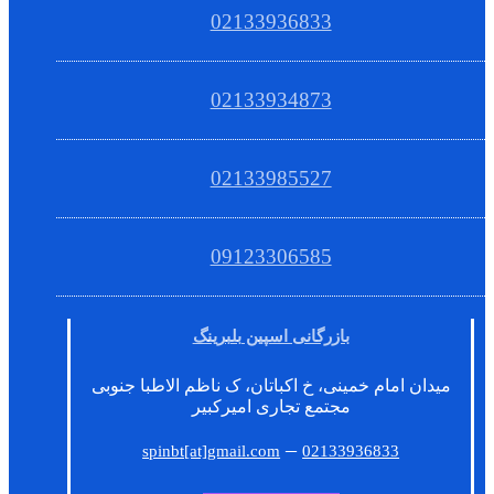
02133936833
02133934873
02133985527
09123306585
بازرگانی اسپین بلبرینگ
میدان امام خمینی، خ اکباتان، ک ناظم الاطبا جنوبی
مجتمع تجاری امیرکبیر
–
spinbt[at]gmail.com
02133936833