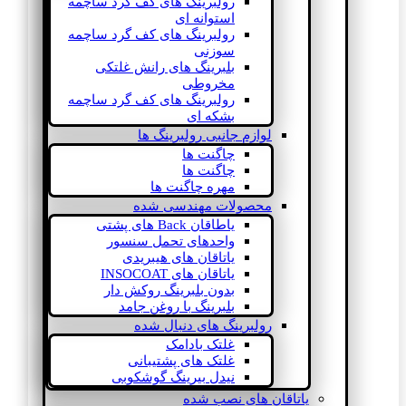
رولبرینگ های کف گرد ساچمه
استوانه ای
رولبرینگ های کف گرد ساچمه
سوزنی
بلبرینگ های رانش غلتکی
مخروطی
رولبرینگ های کف گرد ساچمه
بشکه ای
لوازم جانبی رولبرینگ ها
چاگنت ها
چاگنت ها
مهره چاگنت ها
محصولات مهندسی شده
یاطاقان Back های پشتی
واحدهای تحمل سنسور
یاتاقان های هیبریدی
یاتاقان های INSOCOAT
بدون بلبرینگ روکش دار
بلبرینگ با روغن جامد
رولبرینگ های دنبال شده
غلتک بادامک
غلتک های پشتیبانی
نیدل بیرینگ گوشکوبی
یاتاقان های نصب شده