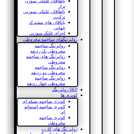
یاطاقان غلتکی سوزن
تراز
یاطاقان غلتکی سوزنی
ترکیبی
یاتاقان های مشترک
جهانی
اجزای غلتک سوزنی
رولبرینگهای ساچمه مخروطی
رولبرینگ ساچمه
مخروطی یک ردیفه
رولبرینگ های ساچمه
مخروطی
رولبرینگ ساچمه
مخروطی دو ردیفه
رولبرینگ ساچمه
مخروطی چهار ردیفه
SKF رولبرینگ
کوپری ها
کوپری ساچمه بشکه ای
کوپری ساچمه استوانه
ای
کوپری ساچمه
مخروطی
رولبرینگ های کارب