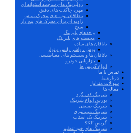
رولبرینگ های ساچمه استوانه ای
مهره چاگنت های دقیق
یاطاقان توپ های محرک تماس
زاویه ای برای محرک های پیچ دار
سنج
واحدهای بلبرینگ
محفظه های بلبرینگ
یاتاقان های ساده
بوش ، واشر رانش و نوار
یاتاقان ها و سیستم های مغناطیسی
بازاریابی خودرو
انواع گریس ها
تماس با ما
درباره ما
سوالات متداول
مقاله ها
بلبرینگ کف گرد
بورس انواع بلبرینگ
بلبرینگ صنعتی
بلبرینگ مینیاتوری
بلبرینگ بک استاپ
گریس SKF
بلبرینگ های خود تنظیم