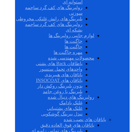
استوانه ای
رولبرینگ های کف گرد ساچمه
سوزنی
بلبرینگ های رانش غلتکی مخروطی
رولبرینگ های کف گرد ساچمه
بشکه ای
لوازم جانبی رولبرینگ ها
چاگنت ها
چاگنت ها
مهره چاگنت ها
محصولات مهندسی شده
یاطاقان Back های پشتی
واحدهای تحمل سنسور
یاتاقان های هیبریدی
یاتاقان های INSOCOAT
بدون بلبرینگ روکش دار
بلبرینگ با روغن جامد
رولبرینگ های دنبال شده
غلتک بادامک
غلتک های پشتیبانی
نیدل بیرینگ گوشکوبی
یاتاقان های نصب شده
یاتاقان های فوق العاده دقیق
بلبرینگ های تماس زاویه ای