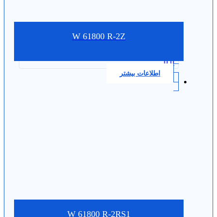
W 61800 R-2Z
0.0
اطلاعات بیشتر
W 61800 R-2RS1