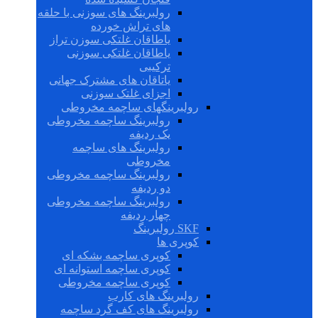
رولبرینگ های سوزنی با حلقه
های تراش خورده
یاطاقان غلتکی سوزن تراز
یاطاقان غلتکی سوزنی
ترکیبی
یاتاقان های مشترک جهانی
اجزای غلتک سوزنی
رولبرینگهای ساچمه مخروطی
رولبرینگ ساچمه مخروطی
یک ردیفه
رولبرینگ های ساچمه
مخروطی
رولبرینگ ساچمه مخروطی
دو ردیفه
رولبرینگ ساچمه مخروطی
چهار ردیفه
SKF رولبرینگ
کوپری ها
کوپری ساچمه بشکه ای
کوپری ساچمه استوانه ای
کوپری ساچمه مخروطی
رولبرینگ های کارب
رولبرینگ های کف گرد ساچمه