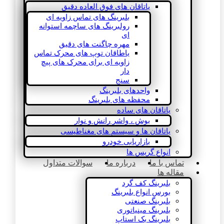
یاتاقان های فوق العاده دقیق
بلبرینگ های تماس زاویه ای
رولبرینگ های ساچمه استوانه
ای
مهره چاگنت های دقیق
یاطاقان توپ های محرک تماس
زاویه ای برای محرک های پیچ
دار
سنج
واحدهای بلبرینگ
محفظه های بلبرینگ
یاتاقان های ساده
بوش ، واشر رانش و نوار
یاتاقان ها و سیستم های مغناطیسی
بازاریابی خودرو
انواع گریس ها
تماس با ما
درباره ما
سوالات متداول
مقاله ها
بلبرینگ کف گرد
بورس انواع بلبرینگ
بلبرینگ صنعتی
بلبرینگ مینیاتوری
بلبرینگ بک استاپ